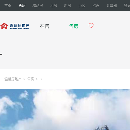
首页
售房
精品房
租房
新房
小区
招聘
计算器
登录
在售
售房

-
温馨房地产
售房
>
>
>