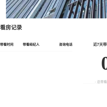
看房记录
近7天
带看时间
带看经纪人
咨询电话
- 总带