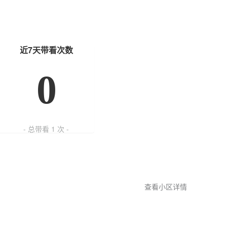
近7天带看次数
0
- 总带看
1
次 -
查看小区详情