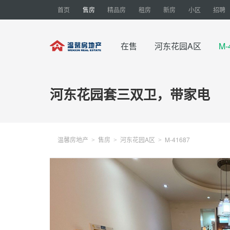
首页
售房
精品房
租房
新房
小区
招聘
在售
河东花园A区
M-
河东花园套三双卫，带家电
温馨房地产
售房
河东花园A区
M-41687
>
>
>