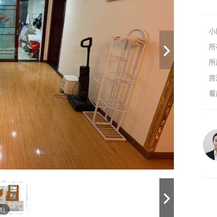
小
所
所
房
看
1)