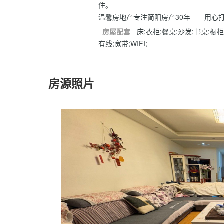
住。
温馨房地产专注简阳房产30年——用心
房屋配套
床;衣柜;餐桌;沙发;书桌;橱柜
有线;宽带;WIFI;
房源照片