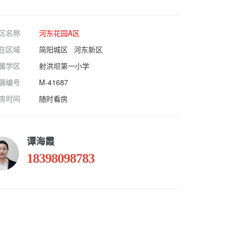
区名称
河东花园A区
在区域
简阳城区 河东新区
属学区
射洪坝第一小学
源编号
M-41687
房时间
随时看房
谭海霞
18398098783