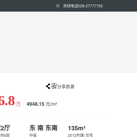
热线电话028-27777755


分享房源
6.8
万
4948.15
元/m²
室2厅
东 南 东南
135m²
/共6层
中装
2012年建/ 住宅