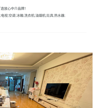
打造放心中介品牌！
;电视;空调;冰箱;洗衣机;油烟机;灶具;热水器;