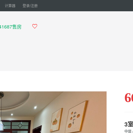
计算器
登录/注册
41687售房

6
3
中层 