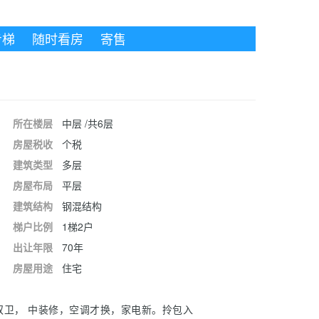
步梯
随时看房
寄售
所在楼层
中层 /共6层
房屋税收
个税
建筑类型
多层
房屋布局
平层
建筑结构
钢混结构
梯户比例
1梯2户
出让年限
70年
房屋用途
住宅
双卫， 中装修，空调才换，家电新。拎包入