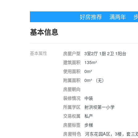
好房推荐
满两年
基本信息
基本属性
房屋户型
3室2厅 1厨 2卫 1阳台
建筑面积
135m²
使用面积
0m²
附属面积
0m² （无）
房屋朝向
装修情况
中装
所属学区
射洪坝第一小学
交易权属
私产
房屋标签
步梯
房屋特色
河东花园A区，3楼，套三