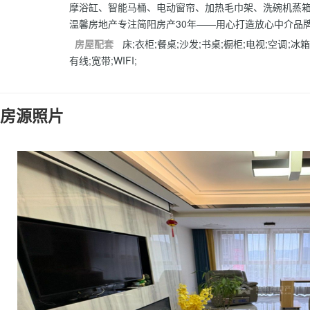
摩浴缸、智能马桶、电动窗帘、加热毛巾架、洗碗机蒸
温馨房地产专注简阳房产30年——用心打造放心中介品
房屋配套
床;衣柜;餐桌;沙发;书桌;橱柜;电视;空调;冰
有线;宽带;WIFI;
房源照片