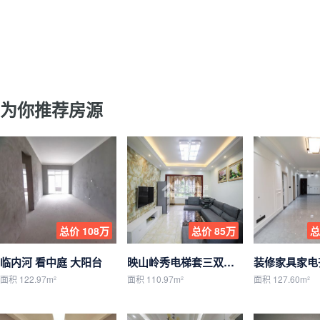
为你推荐房源
总价 108万
总价 85万
总
临内河 看中庭 大阳台
映山岭秀电梯套三双卫精装修带家具家电
面积 122.97m²
面积 110.97m²
面积 127.60m²