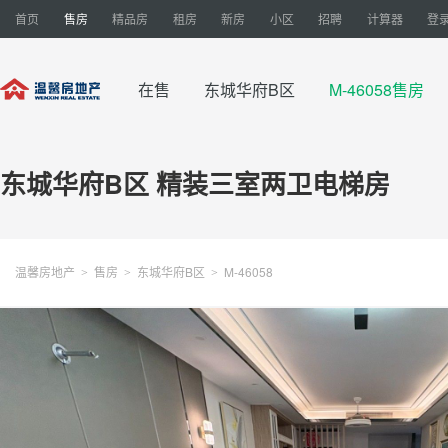
首页
售房
精品房
租房
新房
小区
招聘
计算器
登录
在售
东城华府B区
M-46058售房
东城华府B区 精装三室两卫电梯房
温馨房地产
售房
东城华府B区
M-46058
>
>
>