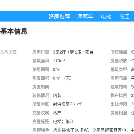
好房推荐
满两年
电梯
临江
基本信息
基本属性
房屋户型
3室2厅 1厨 2卫 1阳台
所在楼层
低
建筑面积
110m²
房屋税收
使用面积
0m²
建筑类型
附属面积
0m² （无）
房屋布局
房屋朝向
建筑结构
装修情况
精装
梯户比例
所属学区
射洪坝筒车小学
出让年限
7
交易权属
私产
房屋用途
房屋标签
电梯；临江
房屋特色
房东装修了50多W、全屋品牌家具家电、