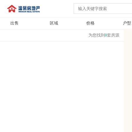
出售
区域
价格
户型
为您找到
0
套房源