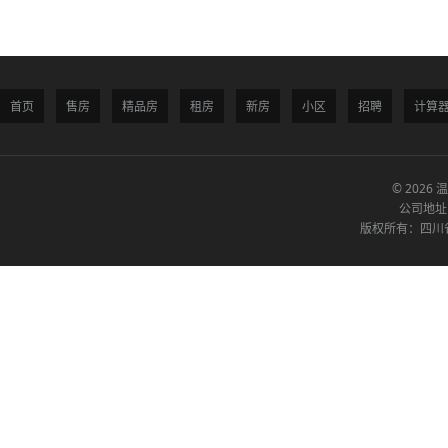
首页
售房
精品房
租房
新房
小区
招聘
计算
© 2026 
公司地址
版权所有：四川