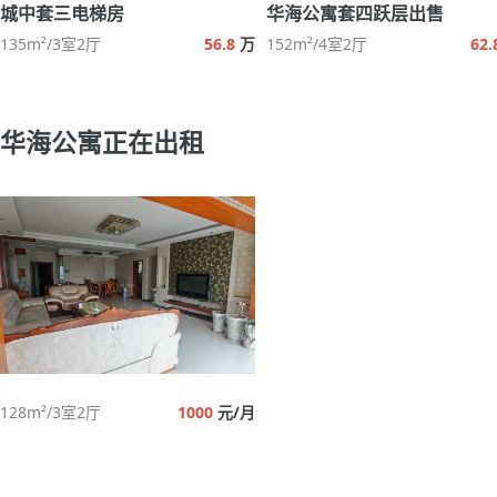
城中套三电梯房
华海公寓套四跃层出售
135m²/3室2厅
56.8
万
152m²/4室2厅
62.
华海公寓正在出租
128m²/3室2厅
1000
元/月