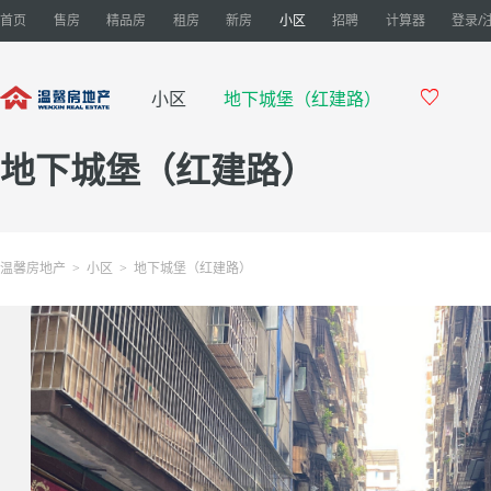
首页
售房
精品房
租房
新房
小区
招聘
计算器
登录/

小区
地下城堡（红建路）
地下城堡（红建路）
温馨房地产
小区
地下城堡（红建路）
>
>