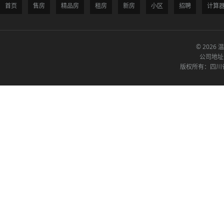
首页
售房
精品房
租房
新房
小区
招聘
计算
© 2026 
公司地址
版权所有：四川