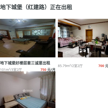
地下城堡（红建路）正在出租
地下城堡好楼层套三诚意出租
85.79m²/2室2厅
700
元
101m²/3室2厅
750
元/月