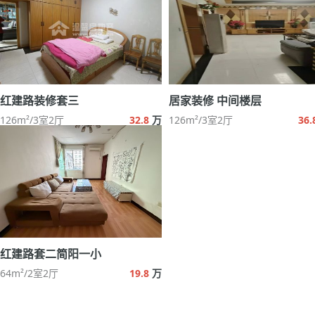
红建路装修套三
居家装修 中间楼层
126m²/3室2厅
32.8
万
126m²/3室2厅
36.
红建路套二简阳一小
64m²/2室2厅
19.8
万