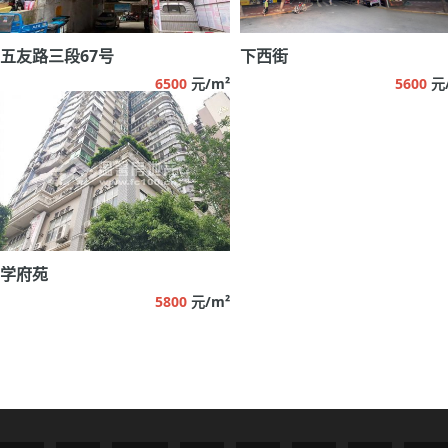
五友路三段67号
下西街
6500
元/m²
5600
元
学府苑
5800
元/m²