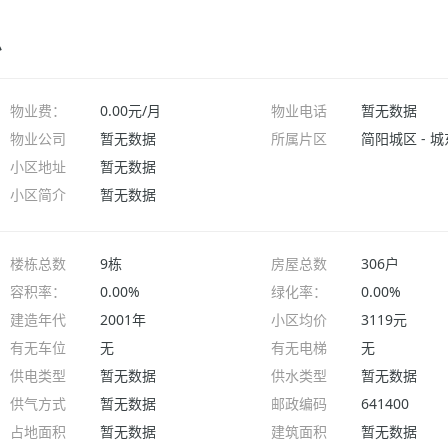
息
物业费：
0.00元/月
物业电话
暂无数据
物业公司
暂无数据
所属片区
简阳城区 - 
小区地址
暂无数据
小区简介
暂无数据
楼栋总数
9栋
房屋总数
306户
容积率：
0.00%
绿化率：
0.00%
建造年代
2001年
小区均价
3119元
有无车位
无
有无电梯
无
供电类型
暂无数据
供水类型
暂无数据
供气方式
暂无数据
邮政编码
641400
占地面积
暂无数据
建筑面积
暂无数据