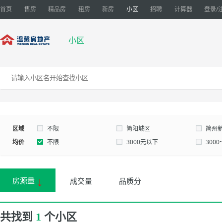
首页
售房
精品房
租房
新房
小区
招聘
计算器
登录/
小区
区域
不限
简阳城区
简州
均价
不限
3000元以下
3000
1.5~2万
2~3万
3万以
↓
房源量
成交量
品质分
共找到
个小区
1