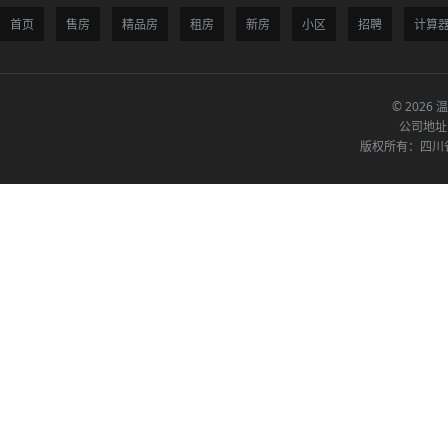
首页
售房
精品房
租房
新房
小区
招聘
计算
© 2026 
公司地址
版权所有：四川