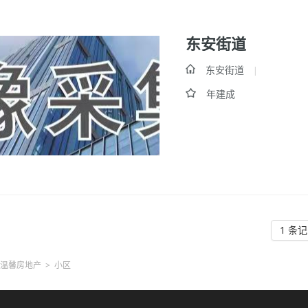
东安街道
东安街道
|
年建成
1 条记
温馨房地产
>
小区