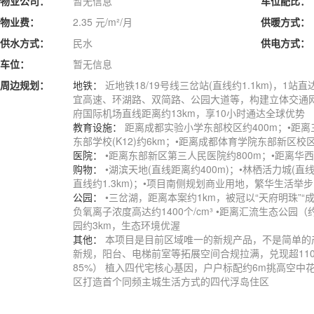
物业公司：
暂无信息
车位配比：
物业费：
2.35 元/m²/月
供暖方式：
供水方式：
民水
供电方式：
车位：
暂无信息
周边规划：
地铁：
近地铁18/19号线三岔站(直线约1.1km)，1
宜高速、环湖路、双简路、公园大道等，构建立体交通网
府国际机场直线距离约13km，享10小时通达全球优势
教育设施：
距离成都实验小学东部校区约400m；•距离
东部学校(K12)约6km；•距离成都体育学院东部新区校区
医院：
•距离东部新区第三人民医院约800m；•距离华西
购物：
•湖滨天地(直线距离约400m)；•林栖活力城(直线
直线约1.3km)；•项目南侧规划商业用地，繁华生活举
公园：
•三岔湖，距离本案约1km，被冠以“天府明珠”“
负氧离子浓度高达约1400个/cm³ •距离汇流生态公园（
园约3km，生态环境优渥
其他：
本项目是目前区域唯一的新规产品，不是简单的
新规，阳台、电梯前室等拓展空间合规拉满，兑现超110%
85%） 植入四代宅核心基因，户户标配约6m挑高空中
区打造首个同频主城生活方式的四代浮岛住区