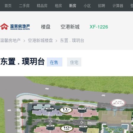
首页
二手房
精品房
租房
新房
小区
招聘
计算器
楼盘
空港新城
XF-1226
温馨房地产
>
空港新城楼盘
>
东置 . 璞玥台
东置 . 璞玥台
在售
住宅