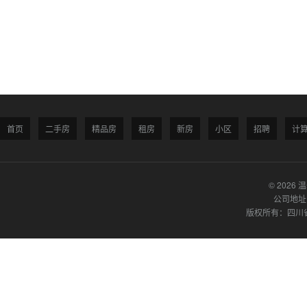
首页
二手房
精品房
租房
新房
小区
招聘
计
© 2026 
公司地址
版权所有：四川