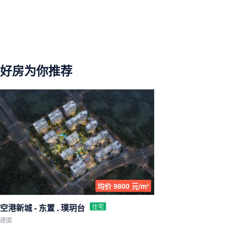
好房为你推荐
均价 9800 元/m²
空港新城 - 东置 . 璞玥台
住宅
建面