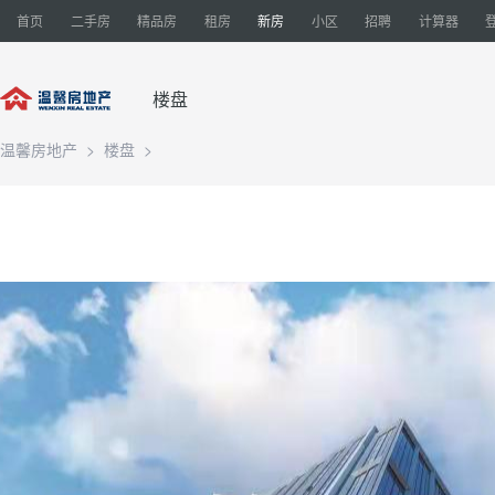
首页
二手房
精品房
租房
新房
小区
招聘
计算器
楼盘
温馨房地产
>
楼盘
>