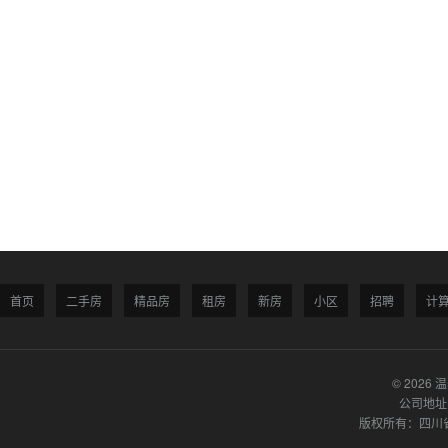
首页
二手房
精品房
租房
新房
小区
招聘
计
© 2026 
公司地址
版权所有：四川