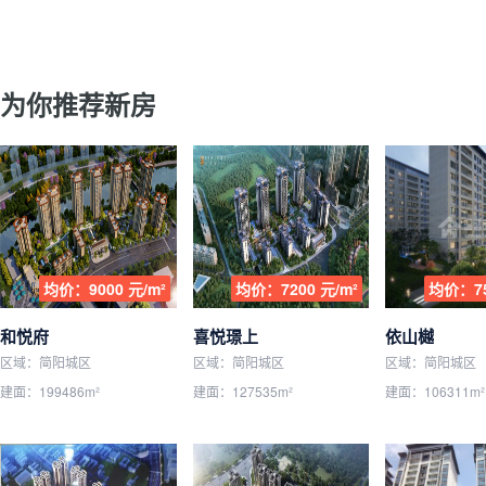
为你推荐新房
均价：9000 元/m²
均价：7200 元/m²
均价：75
和悦府
喜悦璟上
依山樾
区域：简阳城区
区域：简阳城区
区域：简阳城区
建面：199486m²
建面：127535m²
建面：106311m²