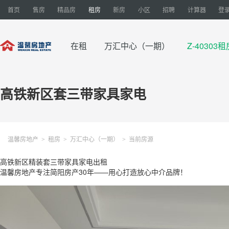
首页
售房
精品房
租房
新房
小区
招聘
计算器
登录
在租
万汇中心（一期）
Z-40303租
高铁新区套三带家具家电
温馨房地产
租房
万汇中心（一期）
当前房源
>
>
>
高铁新区精装套三带家具家电出租
温馨房地产专注简阳房产30年——用心打造放心中介品牌！