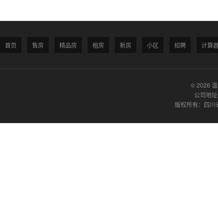
首页
售房
精品房
租房
新房
小区
招聘
计算
© 2026 
公司地址
版权所有：四川