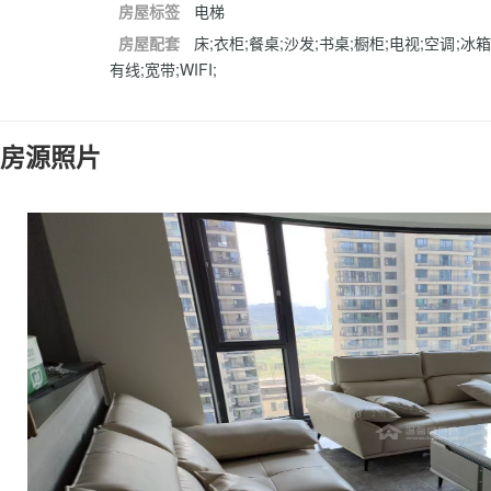
房屋标签
电梯
房屋配套
床;衣柜;餐桌;沙发;书桌;橱柜;电视;空调;冰
有线;宽带;WIFI;
房源照片