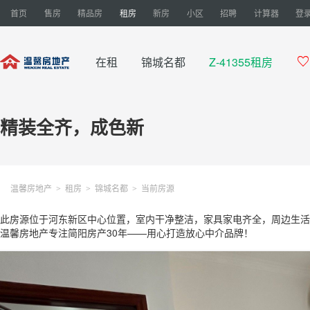
首页
售房
精品房
租房
新房
小区
招聘
计算器
登录
在租
锦城名都
Z-41355租房

精装全齐，成色新
温馨房地产
租房
锦城名都
当前房源
>
>
>
此房源位于河东新区中心位置，室内干净整洁，家具家电齐全，周边生活
温馨房地产专注简阳房产30年——用心打造放心中介品牌！