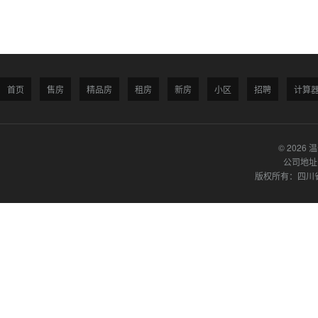
首页
售房
精品房
租房
新房
小区
招聘
计算
© 2026 
公司地址
版权所有：四川