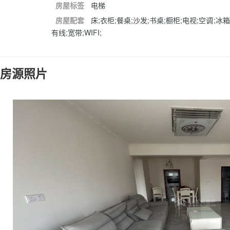
房屋标签
电梯
房屋配套
床;衣柜;餐桌;沙发;书桌;橱柜;电视;空调;冰
有线;宽带;WIFI;
房源照片