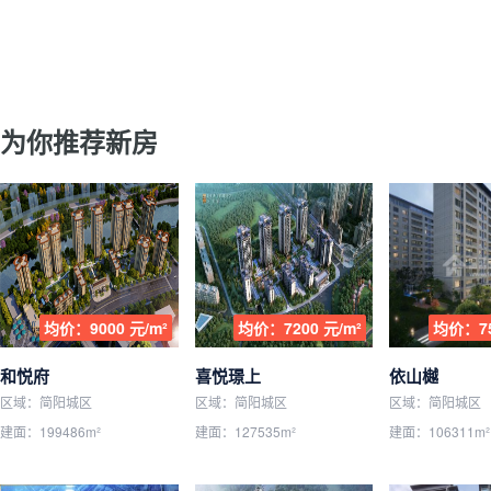
为你推荐新房
均价：9000 元/m²
均价：7200 元/m²
均价：75
和悦府
喜悦璟上
依山樾
区域：简阳城区
区域：简阳城区
区域：简阳城区
建面：199486m²
建面：127535m²
建面：106311m²