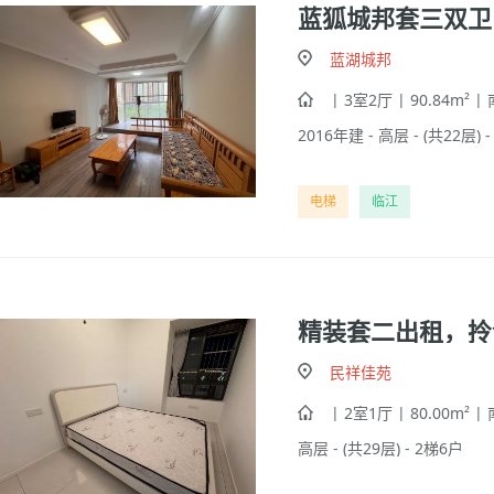
蓝狐城邦套三双卫
蓝湖城邦
| 3室2厅 | 90.84m² |
2016年建 - 高层 - (共22层) 
电梯
临江
精装套二出租，拎
民祥佳苑
| 2室1厅 | 80.00m² |
高层 - (共29层) - 2梯6户