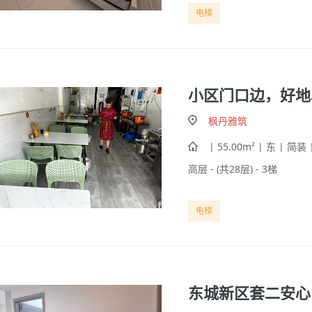
电梯
小区门口边，好地
枫丹雅筑
| 55.00m² | 东 | 简装 
高层 - (共28层) - 3梯
电梯
东城新区套二安心