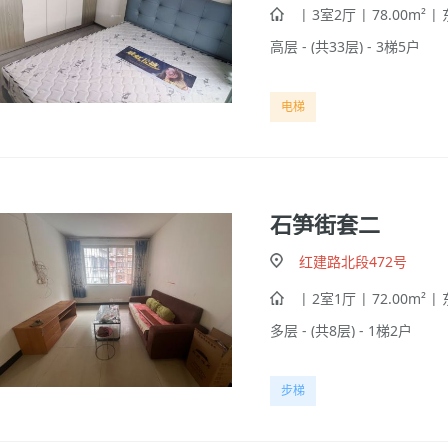
| 3室2厅 | 78.00m² |
高层 - (共33层) - 3梯5户
电梯
石笋街套二
红建路北段472号
| 2室1厅 | 72.00m² |
多层 - (共8层) - 1梯2户
步梯