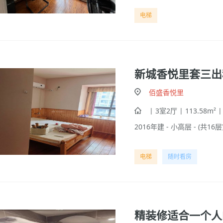
电梯
新城香悦里套三出
佰盛香悦里
| 3室2厅 | 113.58m² 
2016年建 - 小高层 - (共16层)
电梯
随时看房
精装修适合一个人