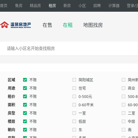
首页
售房
精品房
租房
新房
小区
招聘
计算器
登录/
在售
在租
地图找房
区域
不限
简阳城区
简州
用途
不限
住宅
商业
租价
别墅
不限
厂房
0-500元
仓库
500-
面积
2000-3000元
不限
3000-0元
0-60平米
自定
60-9
房型
160-180平米
不限
180-200平米
一室
200-
二室
楼层
五室以上
不限
低层
中层
朝向
不限
东
南