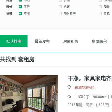
房型
西南
不限
东北
多层
西北
小高
装修
不限
毛坯
简装
标签
不限
随时看房
步梯
默认排序
最新发布
房屋租价
房屋面积
共找到
套租房
干净，家具家电齐
东城华府A区
| 3室2厅 | 98.00m² |
2015年建 - 高层 - (共28层) 