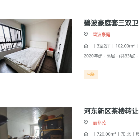
碧波豪庭套三双卫
碧波豪庭
| 3室2厅 | 102.00m² 
2020年建 - 高层 - (共33层) -
电梯
河东新区茶楼转让
丽都苑
| 720.00m² | 东 北 |