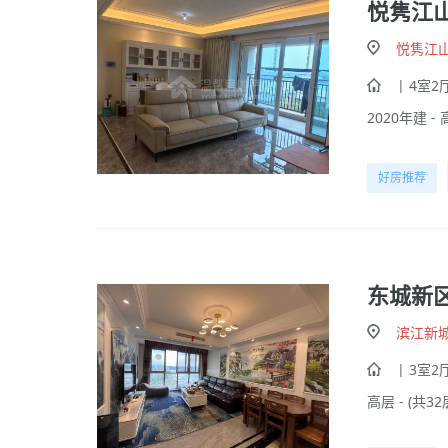
悦隽江
悦隽江
| 4室2厅
2020年建 - 
好房推荐
东城新
滨江新
| 3室2厅
高层 - (共32