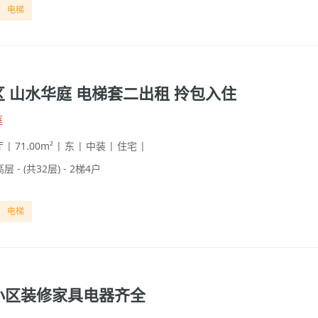
电梯
 山水华庭 电梯套二出租 拎包入住
庭
 | 71.00m² | 东 | 中装 | 住宅 |
高层 - (共32层) - 2梯4户
电梯
小区装修家具电器齐全