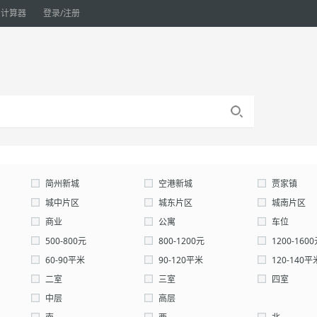
计算器
登录/注册
简州新城
空港新城
贾家镇
城中片区
城东片区
城南片区
天星公园
商业
高铁新城
公寓
石桥镇
车位
禾丰镇
仓库
500-800元
石钟镇
800-1200元
1200-160
自定义：
60-90平米
元-
90-120平米
元
120-140平
确认
200-300平米
二室
300-0平米
三室
自定义：
四室
中层
高层