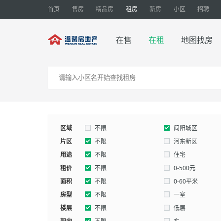
首页
售房
精品房
租房
新房
小区
招聘
在售
在租
地图找房
区域
不限
简阳城区
片区
不限
河东新区
用途
城北片区
不限
东溪片区
住宅
租价
镇金镇
别墅
不限
平泉镇
厂房
0-500元
面积
2000-3000元
不限
3000-0元
0-60平米
房型
160-180平米
不限
180-200平米
一室
楼层
五室以上
不限
低层