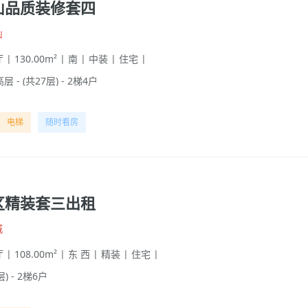
山品质装修套四
山
 | 130.00m² | 南 | 中装 | 住宅 |
高层 - (共27层) - 2梯4户
电梯
随时看房
区精装套三出租
城
 | 108.00m² | 东 西 | 精装 | 住宅 |
层) - 2梯6户