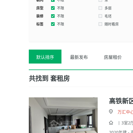
朝向
不限
东
房型
西南
不限
东北
多层
装修
不限
毛坯
标签
不限
随时看房
默认排序
最新发布
房屋租价
共找到
套租房
高铁新
万汇中
| 3室2厅
2020年建 - 