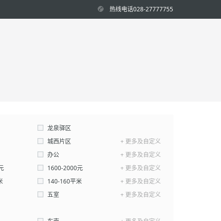
热线电话028-27777755
龙泉驿区
城西片区
+ 更多及自定义
新市片区
办公
+ 更多及自定义
0元
1600-2000元
+ 更多及自定义
米
140-160平米
+ 更多及自定义
平米-
五室
平米
+ 更多及自定义
确认