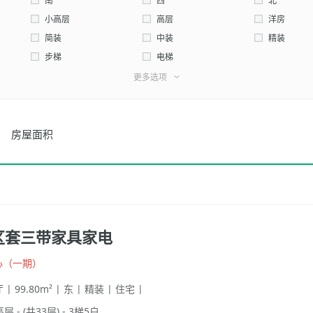
南
西
北
西北
小高层
高层
洋房
简装
中装
精装
步梯
电梯
更多选项
房屋面积
区套三带家具家电
心（一期）
 | 99.80m² | 东 | 精装 | 住宅 |
高层 - (共33层) - 3梯5户