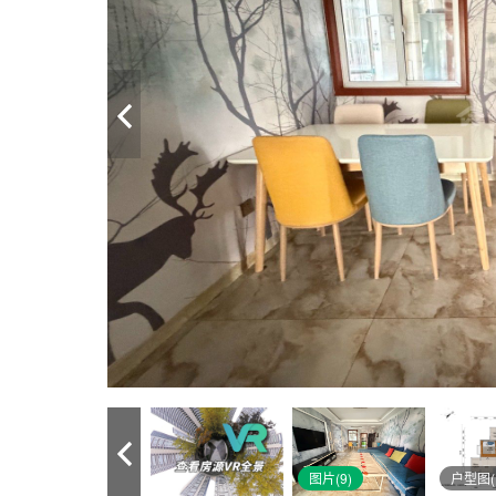
图片(9)
户型图(