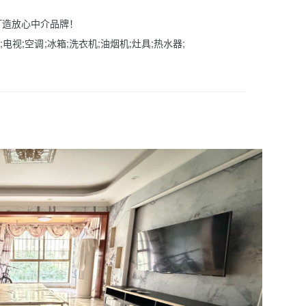
打造放心中介品牌！
;电视;空调;冰箱;洗衣机;油烟机;灶具;热水器;