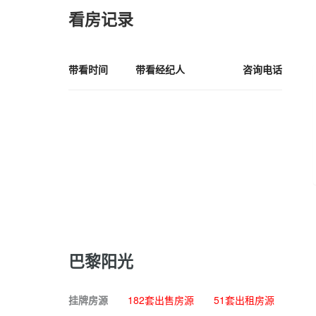
看房记录
带看时间
带看经纪人
咨询电话
巴黎阳光
挂牌房源
182套出售房源
51套出租房源