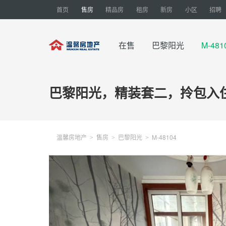
首页
售房
精品房
租房
新房
小区
招聘
在售
巴黎阳光
M-48
巴黎阳光，精装套二，拎包入
温馨房地产
售房
巴黎阳光
M-48104
>
>
>