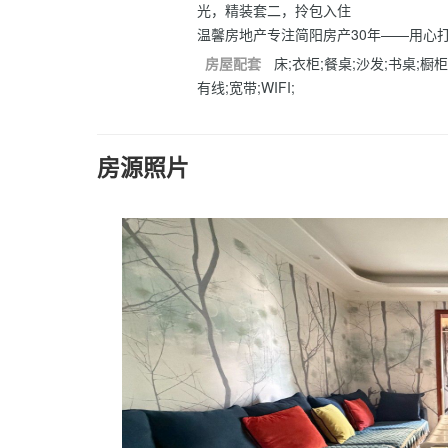
光，精装套二，拎包入住
温馨房地产专注简阳房产30年——用心
房屋配套
床;衣柜;餐桌;沙发;书桌;橱柜
有线;宽带;WIFI;
房源照片