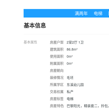
满两年
电梯
基本信息
基本属性
房屋户型
2室2厅 1卫
建筑面积
86.8m²
使用面积
0m²
附属面积
0m²
房屋朝向
装修情况
毛坯
所属学区
东溪幼儿园
交易权属
私产
房屋标签
电梯
房屋特色
巴黎阳光，精装套二，拎包