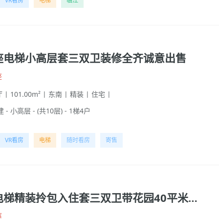
VR看房
电梯
临江
座电梯小高层套三双卫装修全齐诚意出售
座
 | 101.00m² | 东南 | 精装 | 住宅 |
 - 小高层 - (共10层) - 1梯4户
VR看房
电梯
随时看房
寄售
沱四桥电梯精装拎包入住套三双卫带花园40平米带车位
庭