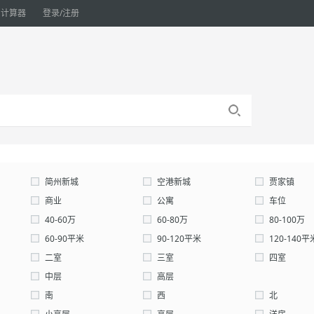
计算器
登录/注册
简州新城
空港新城
贾家镇
商业
公寓
车位
仓库
40-60万
60-80万
80-100万
180-260万
60-90平米
260-0万
90-120平米
自定义：
120-140平
200-300平米
二室
300-0平米
三室
自定义：
四室
中层
高层
南
西
北