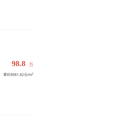
98.8
万
单价8981.82元/m²