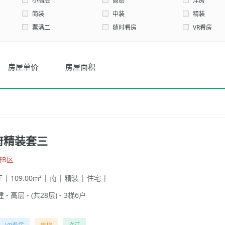
西北
小高层
高层
洋房
简装
中装
精装
票满二
随时看房
VR看房
顶跃
满五唯一
房屋单价
房屋面积
府精装套三
府B区
 | 109.00m² | 南 | 精装 | 住宅 |
 - 高层 - (共28层) - 3梯6户