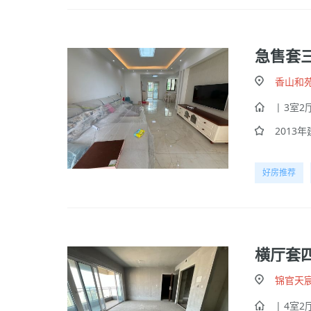
急售套
香山和
| 3室2厅
2013年建
好房推荐
横厅套
锦官天
| 4室2厅