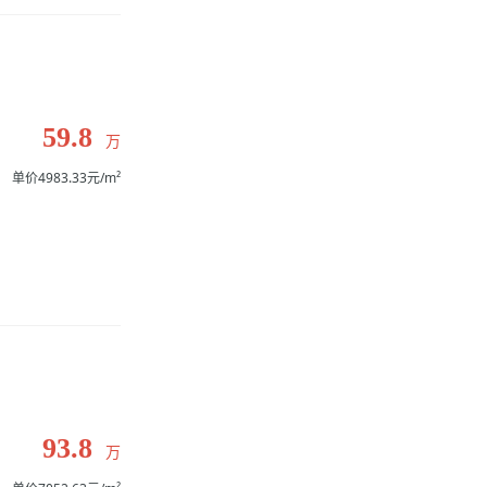
59.8
万
单价4983.33元/m²
93.8
万