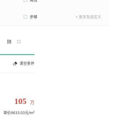
其他
步梯
+ 更多及自定义
清空条件
105
万
单价9633.03元/m²