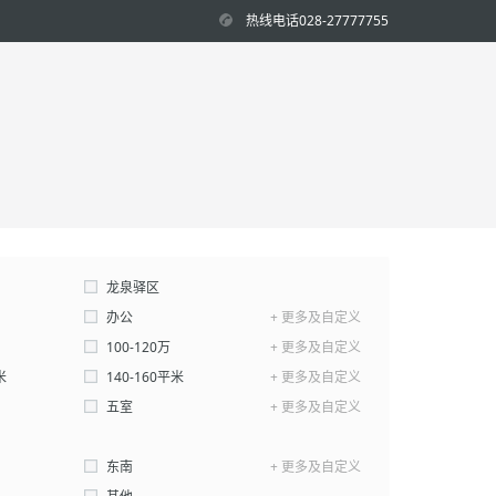
热线电话028-27777755
龙泉驿区
办公
+ 更多及自定义
100-120万
+ 更多及自定义
米
万-
140-160平米
万
+ 更多及自定义
确认
平米-
五室
平米
+ 更多及自定义
确认
东南
+ 更多及自定义