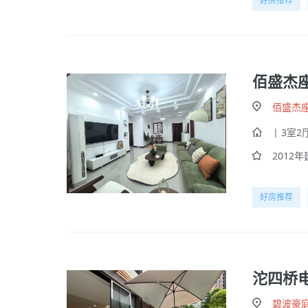
好房推荐
佰盛杰
佰盛杰
| 3室2厅
2012年建
好房推荐
碧波豪