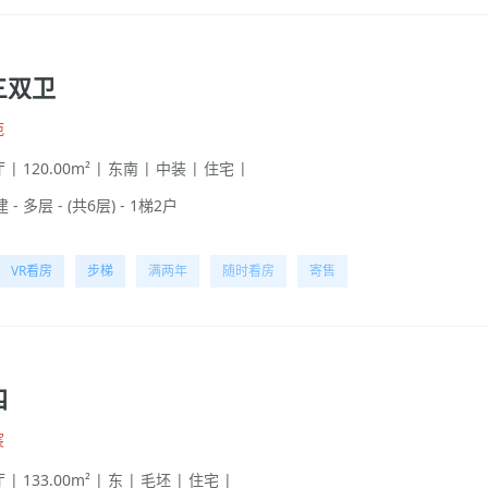
三双卫
苑
 | 120.00m² | 东南 | 中装 | 住宅 |
 - 多层 - (共6层) - 1梯2户
VR看房
步梯
满两年
随时看房
寄售
四
宸
 | 133.00m² | 东 | 毛坯 | 住宅 |