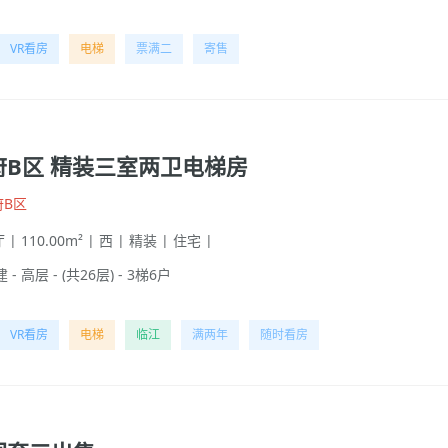
VR看房
电梯
票满二
寄售
府B区 精装三室两卫电梯房
府B区
 | 110.00m² | 西 | 精装 | 住宅 |
 - 高层 - (共26层) - 3梯6户
VR看房
电梯
临江
满两年
随时看房