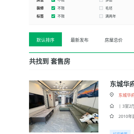
房型
西南
不限
东北
多层
装修
不限
毛坯
标签
不限
满两年
电梯
临江
默认排序
最新发布
房屋总价
共找到
套售房
东城华
东城华
| 3室2厅
2010年建