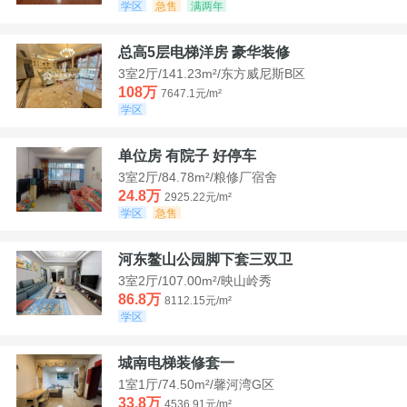
学区
急售
满两年
总高5层电梯洋房 豪华装修
3室2厅/141.23m²/东方威尼斯B区
108万
7647.1元/m²
学区
单位房 有院子 好停车
3室2厅/84.78m²/粮修厂宿舍
24.8万
2925.22元/m²
学区
急售
河东鳌山公园脚下套三双卫
3室2厅/107.00m²/映山岭秀
86.8万
8112.15元/m²
学区
城南电梯装修套一
1室1厅/74.50m²/馨河湾G区
33.8万
4536.91元/m²