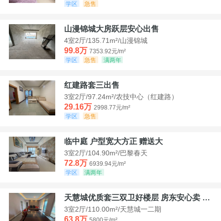
学区
急售
山漫锦城大房跃层安心出售
4室2厅/135.71m²/山漫锦城
99.8万
7353.92元/m²
学区
急售
满两年
红建路套三出售
3室2厅/97.24m²/农技中心（红建路）
29.16万
2998.77元/m²
学区
急售
临中庭 户型宽大方正 赠送大
3室2厅/104.90m²/巴黎春天
72.8万
6939.94元/m²
学区
满两年
天慧城优质套三双卫好楼层 房东安心卖 价格好谈
3室2厅/110.00m²/天慧城一二期
63.8万
5800元/m²