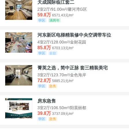
天成国际临江套二
2室2厅/91.00m²/馨河湾G区
59.8万
6571.43元/m²
学区
满两年
河东新区电梯精装修中央空调带车位
4室2厅/128.00m²/金财花园
85.8万
6703.13元/m²
学区
全款
菁英之选，简中正脉 套三精装美宅
3室2厅/123.70m²/金色海岸
72.8万
5885.21元/m²
学区
急售
房东急售
3室2厅/106.50m²/阳晨丽都
39.8万
3737.09元/m²
学区
急售