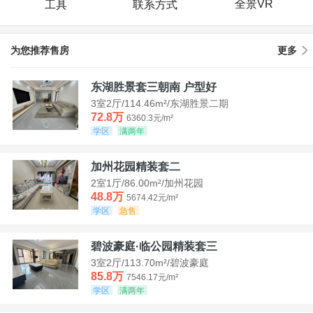
全景VR
工具
联系方式
为您推荐售房
更多
东湖胜景套三朝南 户型好
3室2厅/114.46m²/东湖胜景二期
72.8万
6360.3元/m²
学区
满两年
加州花园精装套二
2室1厅/86.00m²/加州花园
48.8万
5674.42元/m²
学区
急售
碧波豪庭·临公园精装套三
3室2厅/113.70m²/碧波豪庭
85.8万
7546.17元/m²
学区
满两年