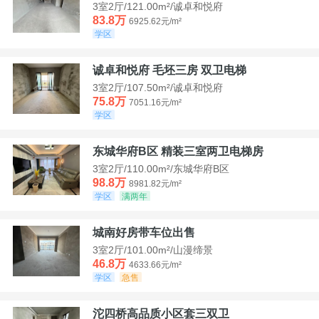
3室2厅/121.00m²/诚卓和悦府
83.8万
6925.62元/m²
学区
诚卓和悦府 毛坯三房 双卫电梯
3室2厅/107.50m²/诚卓和悦府
75.8万
7051.16元/m²
学区
东城华府B区 精装三室两卫电梯房
3室2厅/110.00m²/东城华府B区
98.8万
8981.82元/m²
学区
满两年
城南好房带车位出售
3室2厅/101.00m²/山漫缔景
46.8万
4633.66元/m²
学区
急售
沱四桥高品质小区套三双卫