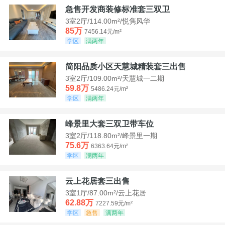
急售开发商装修标准套三双卫
3室2厅/114.00m²/悦隽风华
85万
7456.14元/m²
学区
满两年
简阳品质小区天慧城精装套三出售
3室2厅/109.00m²/天慧城一二期
59.8万
5486.24元/m²
学区
满两年
峰景里大套三双卫带车位
3室2厅/118.80m²/峰景里一期
75.6万
6363.64元/m²
学区
满两年
云上花居套三出售
3室1厅/87.00m²/云上花居
62.88万
7227.59元/m²
学区
急售
满两年