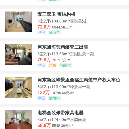
套三双卫 带结构板
3室2厅/104.83m²/喜悦美湖
72.8万
6944.58元/m²
学区
满两年
河东旭海旁精装套三出售
3室2厅/113.68m²/东湖胜景一期
79.8万
7019.7元/m²
学区
急售
满两年
河东新区峰景里全临江精装带产权大车位
3室2厅/113.00m²/峰景里一期
122万
10796.46元/m²
学区
满两年
电梯全装修带家具电器
3室2厅/124.00m²/河韵南苑
68.8万
5548.39元/m²