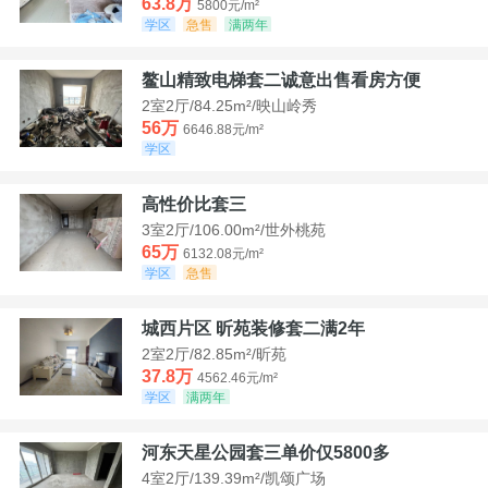
63.8万
5800元/m²
学区
急售
满两年
鳌山精致电梯套二诚意出售看房方便
2室2厅/84.25m²/映山岭秀
56万
6646.88元/m²
学区
高性价比套三
3室2厅/106.00m²/世外桃苑
65万
6132.08元/m²
学区
急售
城西片区 昕苑装修套二满2年
2室2厅/82.85m²/昕苑
37.8万
4562.46元/m²
学区
满两年
河东天星公园套三单价仅5800多
4室2厅/139.39m²/凯颂广场