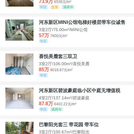
73.9万
6530元/m²
学区
急售
满两年
河东新区MINI公馆电梯好楼层带车位诚售
3室2厅/75.00m²/MINI公馆
57万
7600元/m²
学区
喜悦美麓套三双卫
3室2厅/106.00m²/喜悦美麓
85万
8018.87元/m²
学区
河东新区碧波豪庭临小区中庭无增值税
4室2厅/137.14m²/碧波豪庭
87.8万
6402.22元/m²
学区
满两年
巴黎阳光套三 带花园 带车位
3室2厅/100.67m²/巴黎阳光