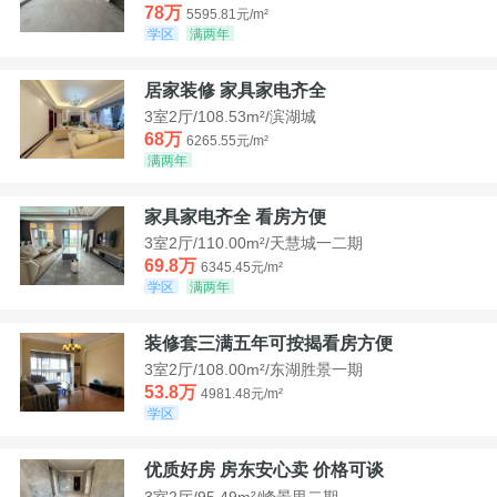
78万
5595.81元/m²
学区
满两年
居家装修 家具家电齐全
3室2厅/108.53m²/滨湖城
68万
6265.55元/m²
满两年
家具家电齐全 看房方便
3室2厅/110.00m²/天慧城一二期
69.8万
6345.45元/m²
学区
满两年
装修套三满五年可按揭看房方便
3室2厅/108.00m²/东湖胜景一期
53.8万
4981.48元/m²
学区
优质好房 房东安心卖 价格可谈
3室2厅/95.49m²/峰景里二期