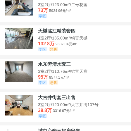
3室2厅/123.00m²/二号花园
73万
5934.96元/m²
学区
天樾临江精装套四
4室2厅/135.00m²/锦官天樾
132.8万
9837.04元/m²
学区
急售
水东旁清水套三
3室2厅/110.76m²/锦官天宸
95万
8577.1元/m²
学区
急售
大古井街套三出售
3室2厅/120.00m²/大古井街107号
39.8万
3316.67元/m²
学区
城中心套三好房出售