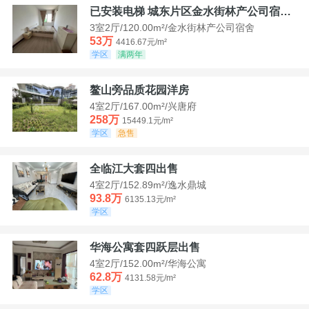
已安装电梯 城东片区金水街林产公司宿舍套三可看江景
3室2厅/120.00m²/金水街林产公司宿舍
53万
4416.67元/m²
学区
满两年
鳌山旁品质花园洋房
4室2厅/167.00m²/兴唐府
258万
15449.1元/m²
学区
急售
全临江大套四出售
4室2厅/152.89m²/逸水鼎城
93.8万
6135.13元/m²
学区
华海公寓套四跃层出售
4室2厅/152.00m²/华海公寓
62.8万
4131.58元/m²
学区