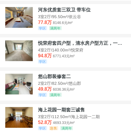
河东优质套三双卫 带车位
3室2厅/95.50m²/依云谷
77.8万
8146.6元/m²
学区
满两年
悦荣府套四户型，清水房户型方正，一口价94，8
4室2厅/140.00m²/悦荣府
94.8万
6771.43元/m²
学区
悠山郡装修套二
2室2厅/82.50m²/悠山郡
49.8万
6036.36元/m²
学区
满两年
海上花园一期套三诚售
3室2厅/112.50m²/海上花园一二期
52.8万
4693.33元/m²
学区
急售
满两年