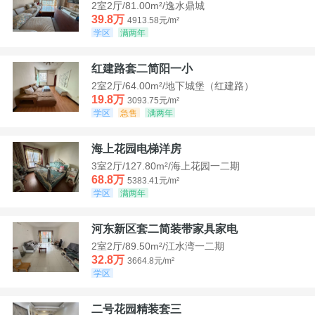
2室2厅/81.00m²/逸水鼎城
39.8万
4913.58元/m²
学区
满两年
红建路套二简阳一小
2室2厅/64.00m²/地下城堡（红建路）
19.8万
3093.75元/m²
学区
急售
满两年
海上花园电梯洋房
3室2厅/127.80m²/海上花园一二期
68.8万
5383.41元/m²
学区
满两年
河东新区套二简装带家具家电
2室2厅/89.50m²/江水湾一二期
32.8万
3664.8元/m²
学区
二号花园精装套三