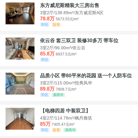
东方威尼斯精装大三房出售
3室2厅/138.89m²/东方威尼斯A区
78.8万
5673.55元/m²
学区
急售
依云谷 套三双卫 装修30多万 带车位
3室2厅/96.00m²/依云谷
85.8万
8937.5元/m²
学区
品质小区 带80平米的花园 送一个人防车位
3室2厅/115.00m²/悦隽风华
89.8万
7808.7元/m²
学区
满两年
【电梯四居 中装双卫】
4室2厅/114.78m²/枫丹雅筑
85万
7405.47元/m²
学区
急售
满两年