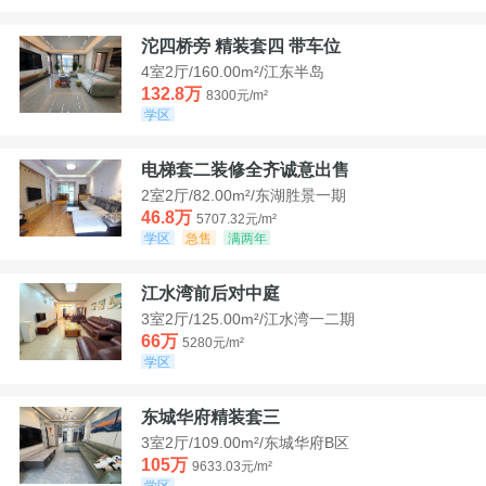
沱四桥旁 精装套四 带车位
4室2厅/160.00m²/江东半岛
132.8万
8300元/m²
学区
电梯套二装修全齐诚意出售
2室2厅/82.00m²/东湖胜景一期
46.8万
5707.32元/m²
学区
急售
满两年
江水湾前后对中庭
3室2厅/125.00m²/江水湾一二期
66万
5280元/m²
学区
东城华府精装套三
3室2厅/109.00m²/东城华府B区
105万
9633.03元/m²
学区