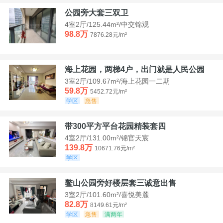
公园旁大套三双卫
4室2厅/125.44m²/中交锦观
98.8万
7876.28元/m²
海上花园，两梯4户，出门就是人民公园
3室2厅/109.67m²/海上花园一二期
59.8万
5452.72元/m²
学区
急售
带300平方平台花园精装套四
4室2厅/131.00m²/锦官天宸
139.8万
10671.76元/m²
学区
鳌山公园旁好楼层套三诚意出售
3室2厅/101.60m²/喜悦美麓
82.8万
8149.61元/m²
学区
急售
满两年