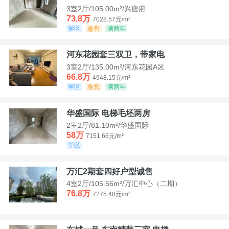
3室2厅/105.00m²/兴唐府
73.8万
7028.57元/m²
学区
急售
满两年
河东花园套三双卫，带家电
3室2厅/135.00m²/河东花园A区
66.8万
4948.15元/m²
学区
急售
满两年
华盛国际 电梯毛坯两房
2室2厅/81.10m²/华盛国际
58万
7151.66元/m²
学区
万汇2期套四好户型诚售
4室2厅/105.56m²/万汇中心（二期）
76.8万
7275.48元/m²