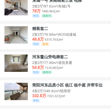
东城一号 东南精装三室 电梯
3室2厅/97.61m²/东城1号
78万
7990.98元/m²
学区
满两年
精装套二
2室2厅/76.60m²/ACG动漫城
48.8万
6370.76元/m²
学区
急售
河东鳌山旁电梯套二
2室2厅/77.00m²/喜悦美麓
54.8万
7116.88元/m²
学区
满两年
简阳河东品质小区 临江 临中庭 并带车位
4室2厅/140.41m²/悦荣府
102.8万
7321.42元/m²
学区