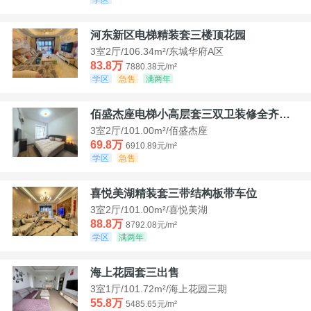
河东新区电梯精装套三楼顶花园
3室2厅/106.34m²/东城华府A区
83.8万
7880.38元/m²
学区
急售
满两年
佰盛杰座电梯小高层套三双卫装修全齐诚意出售
3室2厅/101.00m²/佰盛杰座
69.8万
6910.89元/m²
学区
急售
喜悦美湖精装套三带结构板带车位
3室2厅/101.00m²/喜悦美湖
88.8万
8792.08元/m²
学区
满两年
海上花园套三出售
3室1厅/101.72m²/海上花园三期
55.8万
5485.65元/m²