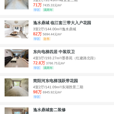
71万
7435.33元/m²
学区
满两年
逸水鼎城 临江套三带大入户花园
3室2厅/144.00m²/逸水鼎城
82万
5694.44元/m²
学区
急售
东向电梯四居 中装双卫
4室3厅/193.27m²/墨香苑（红建路北段）
72.8万
3766.75元/m²
学区
满两年
简阳河东电梯顶跃带花园
4室2厅/141.09m²/东湖胜景二期
98万
6945.92元/m²
学区
逸水鼎城套二装修