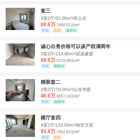
套三
3室2厅/92.00m²/依云谷
68.6万
7456.52元/m²
学区
急售
满两年
诚心出售价格可以谈产权满两年
3室2厅/113.80m²/碧波豪庭
69.6万
6115.99元/m²
学区
满两年
精装套二
2室2厅/70.00m²/山水华庭
46.6万
6657.14元/m²
学区
满两年
横厅套四
4室2厅/133.00m²/锦官天宸
93.8万
7052.63元/m²
学区
急售