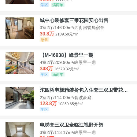
学区
满两年
城中心装修套三带花园安心出售
3室2厅/146.00m²/西街房管局宿舍
30.8万
2109.59元/m²
急售
【M-46938】峰景里一期
4室2厅/209.90m²/峰景里一期
348万
16579.32元/m²
学区
满两年
沱四桥电梯精装拎包入住套三双卫带花园40平米带车位
2室2厅/114.00m²/碧波豪庭
123.8万
10859.65元/m²
学区
电梯套三双卫全临江视野开阔
3室2厅/113.17m²/峰景里一期