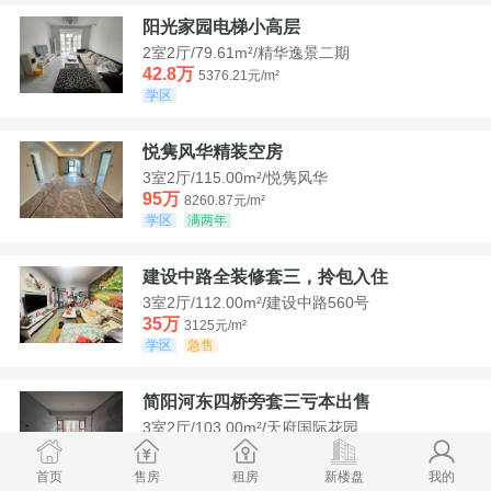
阳光家园电梯小高层
2室2厅/79.61m²/精华逸景二期
42.8万
5376.21元/m²
学区
悦隽风华精装空房
3室2厅/115.00m²/悦隽风华
95万
8260.87元/m²
学区
满两年
建设中路全装修套三，拎包入住
3室2厅/112.00m²/建设中路560号
35万
3125元/m²
学区
急售
简阳河东四桥旁套三亏本出售
3室2厅/103.00m²/天府国际花园
78.8万
7650.49元/m²
学区
首页
售房
租房
新楼盘
我的