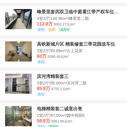
峰景里套四双卫临中庭看江带产权车位诚售
4室2厅/140.96m²/峰景里二期
112.8万
8002.27元/m²
学区
急售
满两年
高铁新城片区 精装修套三带花园送车位
3室2厅/93.89m²/云上花居
60万
6390.46元/m²
学区
滨河湾精装套三
3室2厅/98.00m²/滨河湾二期
85.8万
8755.1元/m²
学区
电梯精装套二诚意出售
2室2厅/97.00m²/园中苑B区
58.8万
6061.86元/m²
学区
满两年