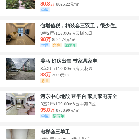
80.8万
8026.22元/m²
学区
包增值税，精装套三双卫，很少住。
3室2厅/115.00m²/云樾名邸
98万
8521.74元/m²
学区
急售
满两年
养马 好房出售 带家具家电
3室2厅/110.00m²/海大花园
33万
3000元/m²
急售
河东中心地段 带平台 家具家电齐全
3室2厅/109.00m²/园中苑B区
95.8万
8788.99元/m²
学区
满两年
电梯套三单卫