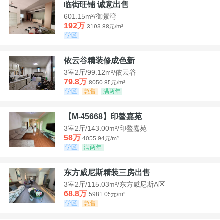
临街旺铺 诚意出售
601.15m²/御景湾
192万
3193.88元/m²
学区
依云谷精装修成色新
3室2厅/99.12m²/依云谷
79.8万
8050.85元/m²
学区
急售
满两年
【M-45668】印鳌嘉苑
3室2厅/143.00m²/印鳌嘉苑
58万
4055.94元/m²
学区
满两年
东方威尼斯精装三房出售
3室2厅/115.03m²/东方威尼斯A区
68.8万
5981.05元/m²
学区
急售