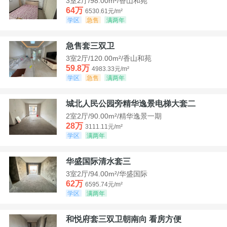
3室2厅/98.00m²/香山和苑
64万
6530.61元/m²
学区
急售
满两年
急售套三双卫
3室2厅/120.00m²/香山和苑
59.8万
4983.33元/m²
学区
急售
满两年
城北人民公园旁精华逸景电梯大套二
2室2厅/90.00m²/精华逸景一期
28万
3111.11元/m²
学区
满两年
华盛国际清水套三
3室2厅/94.00m²/华盛国际
62万
6595.74元/m²
学区
满两年
和悦府套三双卫朝南向 看房方便