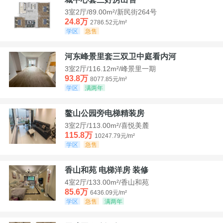
3室2厅/89.00m²/新民街264号
24.8万
2786.52元/m²
学区
急售
河东峰景里套三双卫中庭看内河
3室2厅/116.12m²/峰景里一期
93.8万
8077.85元/m²
学区
满两年
鳌山公园旁电梯精装房
3室2厅/113.00m²/喜悦美麓
115.8万
10247.79元/m²
学区
急售
香山和苑 电梯洋房 装修
4室2厅/133.00m²/香山和苑
85.6万
6436.09元/m²
学区
急售
满两年