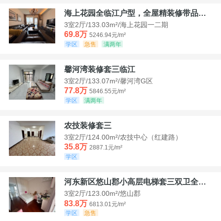
海上花园全临江户型，全屋精装修带品牌家具家电，诚意出售！
3室2厅/133.03m²/海上花园一二期
69.8万
5246.94元/m²
学区
急售
满两年
馨河湾装修套三临江
3室2厅/133.07m²/馨河湾G区
77.8万
5846.55元/m²
学区
满两年
农技装修套三
3室2厅/124.00m²/农技中心（红建路）
35.8万
2887.1元/m²
学区
河东新区悠山郡小高层电梯套三双卫全装带家具家电
3室2厅/123.00m²/悠山郡
83.8万
6813.01元/m²
学区
急售