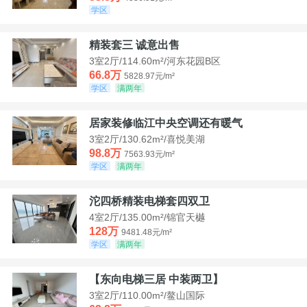
学区
精装套三 诚意出售
3室2厅/114.60m²/河东花园B区
66.8万
5828.97元/m²
学区
满两年
居家装修临江中央空调还有暖气
3室2厅/130.62m²/喜悦美湖
98.8万
7563.93元/m²
学区
满两年
沱四桥精装电梯套四双卫
4室2厅/135.00m²/锦官天樾
128万
9481.48元/m²
学区
满两年
【东向电梯三居 中装两卫】
3室2厅/110.00m²/鳌山国际