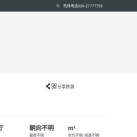
热线电话028-27777755


分享房源
厅
朝向不明
m²
装修不明
年代不明/ 用途不明