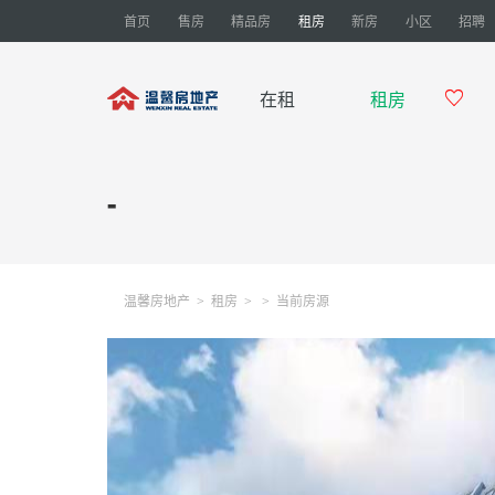
首页
售房
精品房
租房
新房
小区
招聘
在租
租房

-
温馨房地产
租房
当前房源
>
>
>