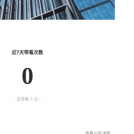
近7天带看次数
0
- 总带看
0
次 -
查看小区详情