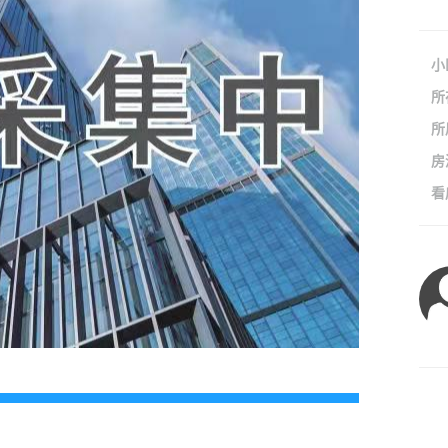
小
所
所
房
看