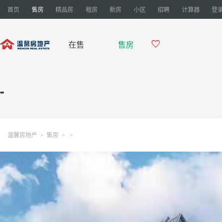
首页
售房
精品房
租房
新房
小区
招聘
计算器
登录
在售
售房

-
温馨房地产
售房
>
>
>