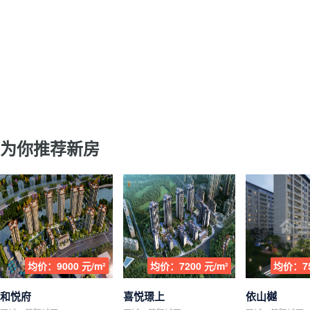
为你推荐新房
均价：9000 元/m²
均价：7200 元/m²
均价：75
和悦府
喜悦璟上
依山樾