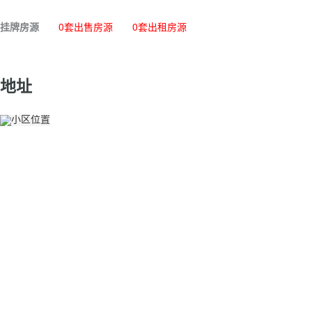
挂牌房源
0套出售房源
0套出租房源
地址