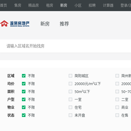
首页
售房
精品房
租房
新房
小区
招聘
计算器
登录/
新房
推荐
区域
不限
简阳城区
简州
均价
不限
20000元/m²以下
2000
面积
60000~80000元/m²
不限
80000元~100000元/m²
50m²以下
1000
50~7
户型
400~500万/套
130~150m²
不限
500~600万/套
150~200m²
一室
600~
200
二室
物业
五室以上
不限
住宅
商业
状态
别墅
不限
未开盘
在售