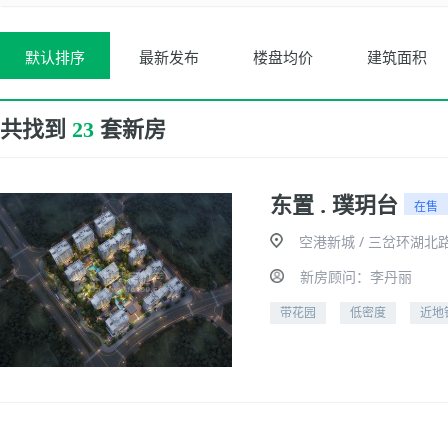
默认排序
最新发布
楼盘均价
建筑面积
共找到
套新房
23
东置 . 璞玥台
在售
空港新城 / 三岔环湖北路
新房顾问：李丹丽
带花园
低密度
近地