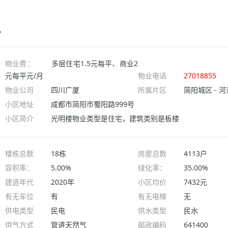
息
物业费：
多层住宅1.5元每平、商业2
元每平元/月
物业电话
27018855
物业公司
四川广厦
所属片区
简阳城区 - 
小区地址
成都市简阳市蜀阳路999号
小区简介
光明楼物业类型是住宅，建筑类别是板楼
楼栋总数
18栋
房屋总数
4113户
容积率：
5.00%
绿化率：
35.00%
建造年代
2020年
小区均价
7432元
有无车位
有
有无电梯
无
供电类型
民电
供水类型
民水
供气方式
管道天然气
邮政编码
641400