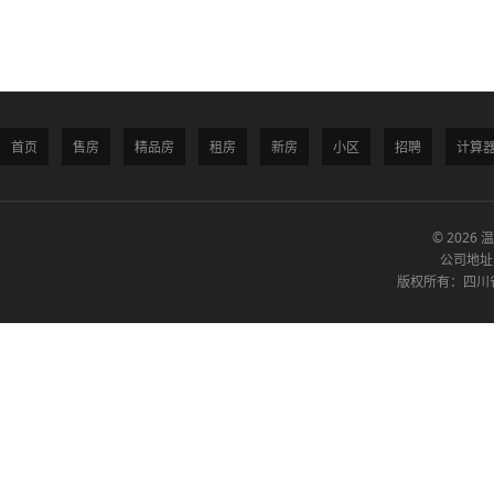
首页
售房
精品房
租房
新房
小区
招聘
计算
© 2026 
公司地址
版权所有：四川