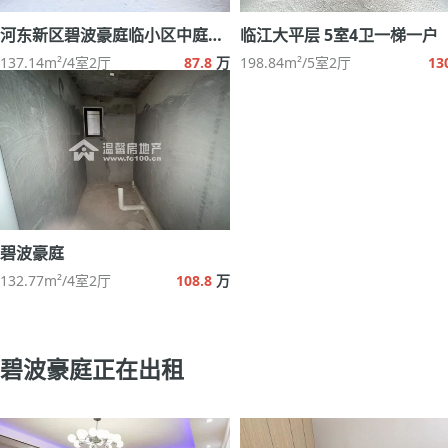
河东新区碧波豪庭临小区中庭无增值税
临江大平层 5室4卫一梯一户
137.14m²/4室2厅
87.8
万
198.84m²/5室2厅
13
碧波豪庭
132.77m²/4室2厅
108.8
万
碧波豪庭正在出租