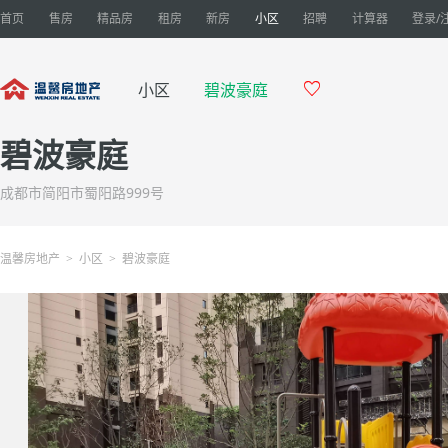
首页
售房
精品房
租房
新房
小区
招聘
计算器
登录/

小区
碧波豪庭
碧波豪庭
成都市简阳市蜀阳路999号
温馨房地产
小区
碧波豪庭
>
>