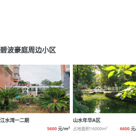
碧波豪庭周边小区
江水湾一二期
山水年华A区
5600
元/m²
占地面积16000m²
6600
元