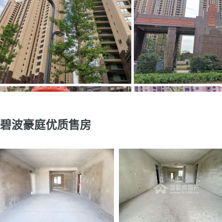
碧波豪庭优质售房