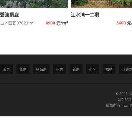
碧波豪庭
江水湾一二期
占地面积87023m²
6900
元/m²
5600
元
首页
售房
精品房
租房
新房
小区
招聘
计算
© 2026 
公司地址
版权所有：四川