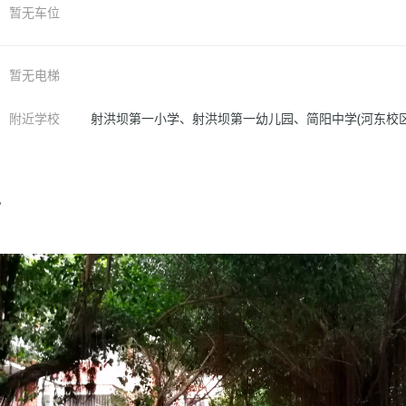
暂无车位
暂无电梯
附近学校
射洪坝第一小学、射洪坝第一幼儿园、简阳中学(河东校区
片