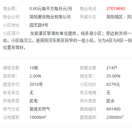
物业费：
0.60元每平方每月元/月
物业电话
27019692
物业公司
简阳惠信物业有限公司
所属片区
简阳城区 - 
小区地址
园艺路9号
小区简介
龙泉灌区管理处单位建房，纯多层小区；旁边射洪坝一
幼，小区临沱江。是简阳河东新区较早的一批小区。分为A区与B区一
位置非常好。
楼栋总数
10栋
房屋总数
214户
容积率：
2.00%
绿化率：
35.00%
建造年代
2010年
小区均价
6279元
有无车位
无
有无电梯
无
供电类型
民电
供水类型
民水
供气方式
管道天然气
邮政编码
641400
占地面积
16000m²
建筑面积
23000m²