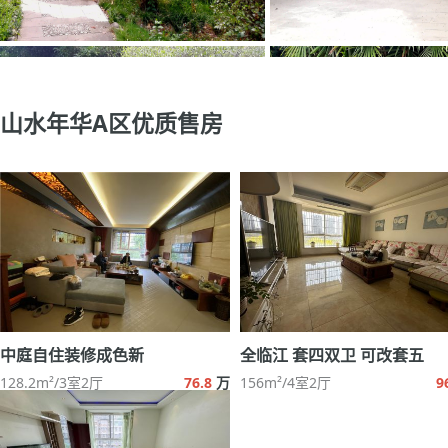
山水年华A区优质售房
中庭自住装修成色新
全临江 套四双卫 可改套五
128.2m²/3室2厅
76.8
万
156m²/4室2厅
9