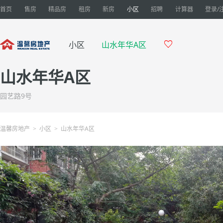
首页
售房
精品房
租房
新房
小区
招聘
计算器
登录/

小区
山水年华A区
山水年华A区
园艺路9号
温馨房地产
小区
山水年华A区
>
>