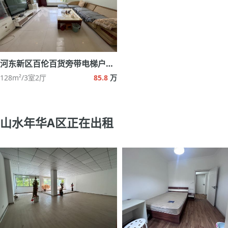
河东新区百伦百货旁带电梯户型好
128m²/3室2厅
85.8
万
山水年华A区正在出租