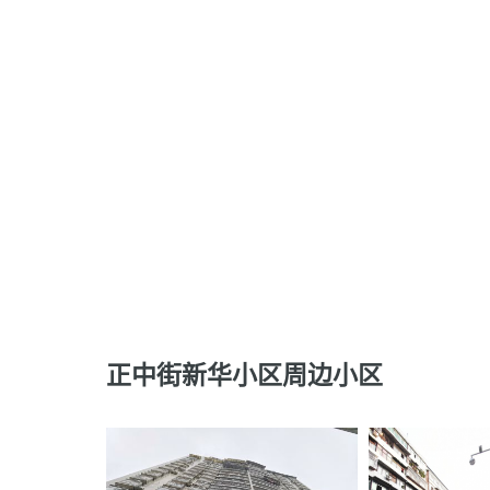
正中街新华小区周边小区