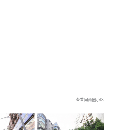
查看同商圈小区