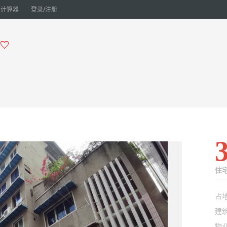
计算器
登录/注册

住
占
建
物