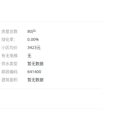
房屋总数
80户
绿化率：
0.00%
小区均价
3423元
有无电梯
无
供水类型
暂无数据
邮政编码
641400
建筑面积
暂无数据