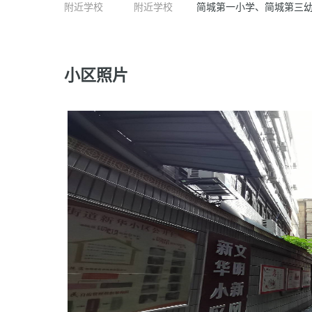
附近学校
附近学校
简城第一小学、简城第三
小区照片