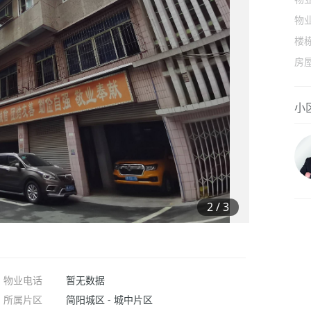
物
楼
房
小
2
/
3
物业电话
暂无数据
所属片区
简阳城区 - 城中片区