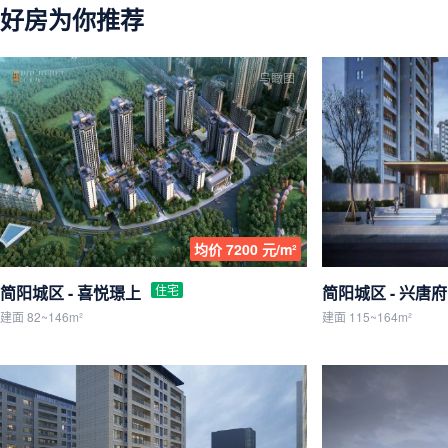
好房为你推荐
鸟瞰图
均价 7200 元/m²
简阳城区 - 喜悦璟上
住宅
简阳城区 - 兴唐府
建面 82~146m²
建面 115~164m²