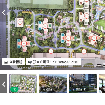
查看相册
预售许可证：51018520205251
(1)
鸟瞰图(1)
实景图(11)
样