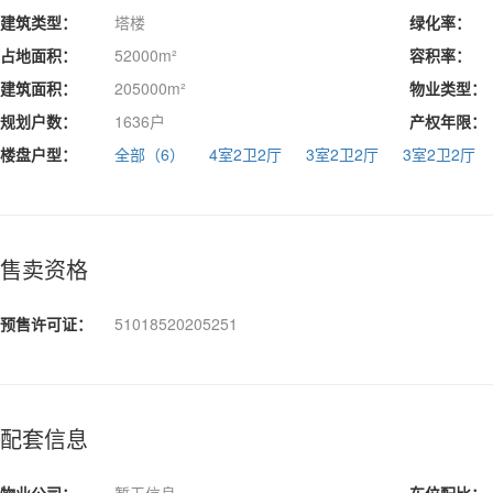
建筑类型：
塔楼
绿化率：
占地面积：
52000m²
容积率：
建筑面积：
205000m²
物业类型：
规划户数：
1636户
产权年限：
楼盘户型：
全部（6）
4室2卫2厅
3室2卫2厅
3室2卫2厅
售卖资格
预售许可证：
51018520205251
配套信息
物业公司：
暂无信息
车位配比：