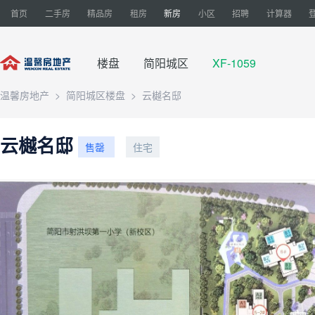
首页
二手房
精品房
租房
新房
小区
招聘
计算器
楼盘
简阳城区
XF-1059
温馨房地产
>
简阳城区楼盘
>
云樾名邸
云樾名邸
售罄
住宅