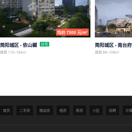
均价 7500 元/m²
简阳城区 - 依山樾
住宅
简阳城区 - 南台府
建面 115~164m²
建面 89~109m²
首页
二手房
精品房
租房
新房
小区
招聘
计