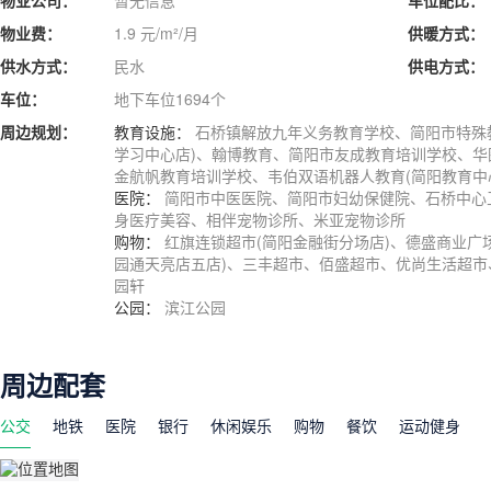
物业费：
1.9 元/m²/月
供暖方式：
供水方式：
民水
供电方式：
车位：
地下车位1694个
周边规划：
教育设施：
石桥镇解放九年义务教育学校、简阳市特殊
学习中心店)、翰博教育、简阳市友成教育培训学校、华图
金航帆教育培训学校、韦伯双语机器人教育(简阳教育中
医院：
简阳市中医医院、简阳市妇幼保健院、石桥中心
身医疗美容、相伴宠物诊所、米亚宠物诊所
购物：
红旗连锁超市(简阳金融街分场店)、德盛商业广
园通天亮店五店)、三丰超市、佰盛超市、优尚生活超
园轩
公园：
滨江公园
周边配套
公交
地铁
医院
银行
休闲娱乐
购物
餐饮
运动健身