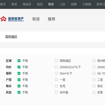
首页
售房
精品房
租房
新房
小区
招聘
计算器
登录/
新房
推荐
区域
不限
简阳城区
简州
均价
不限
20000元/m²以下
2000
面积
60000~80000元/m²
不限
80000元~100000元/m²
50m²以下
1000
50~7
户型
400~500万/套
130~150m²
不限
500~600万/套
150~200m²
一室
600~
200
二室
物业
五室以上
不限
住宅
商业
状态
别墅
不限
未开盘
在售