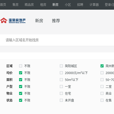
首页
售房
精品房
租房
新房
小区
招聘
计算器
登录/
新房
推荐
区域
不限
简阳城区
简州
均价
不限
20000元/m²以下
2000
面积
60000~80000元/m²
不限
80000元~100000元/m²
50m²以下
1000
50~7
户型
400~500万/套
130~150m²
不限
500~600万/套
150~200m²
一室
600~
200
二室
物业
五室以上
不限
住宅
商业
状态
别墅
不限
未开盘
在售