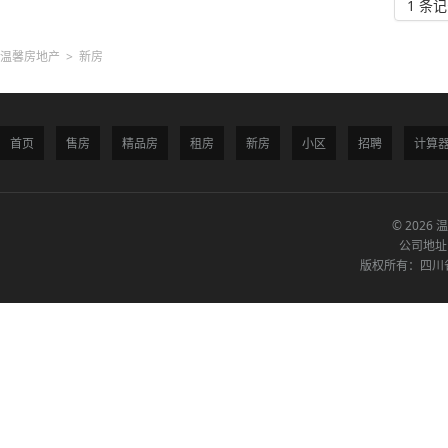
1 条记
温馨房地产
>
新房
首页
售房
精品房
租房
新房
小区
招聘
计算
© 2026 
公司地址
版权所有：四川