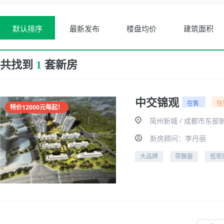
默认排序
最新发布
楼盘均价
建筑面积
共找到
套新房
1
中交锦观
在售
住
特价12000元每起！
简州新城 / 成都市东部
新房顾问：李丹丽
大品牌
带飘窗
低密