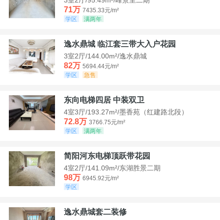
71万
7435.33元/m²
学区
满两年
逸水鼎城 临江套三带大入户花园
3室2厅/144.00m²/逸水鼎城
82万
5694.44元/m²
学区
急售
东向电梯四居 中装双卫
4室3厅/193.27m²/墨香苑（红建路北段）
72.8万
3766.75元/m²
学区
满两年
简阳河东电梯顶跃带花园
4室2厅/141.09m²/东湖胜景二期
98万
6945.92元/m²
学区
逸水鼎城套二装修