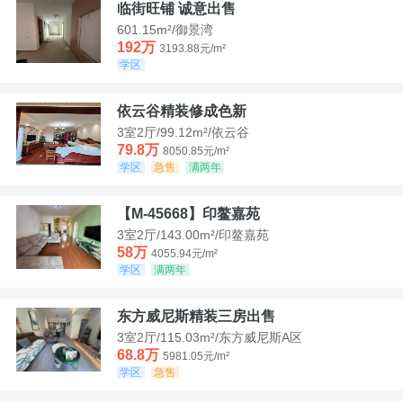
临街旺铺 诚意出售
601.15m²/御景湾
192万
3193.88元/m²
学区
依云谷精装修成色新
3室2厅/99.12m²/依云谷
79.8万
8050.85元/m²
学区
急售
满两年
【M-45668】印鳌嘉苑
3室2厅/143.00m²/印鳌嘉苑
58万
4055.94元/m²
学区
满两年
东方威尼斯精装三房出售
3室2厅/115.03m²/东方威尼斯A区
68.8万
5981.05元/m²
学区
急售