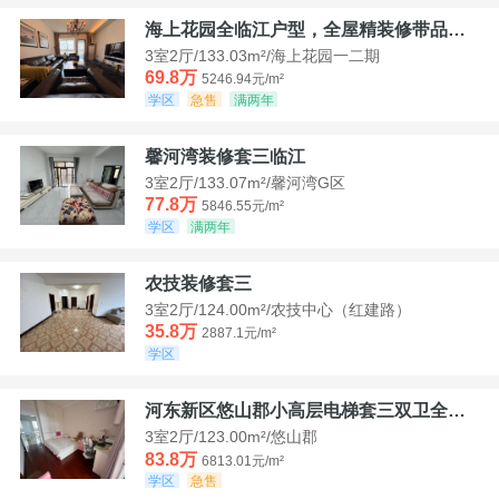
海上花园全临江户型，全屋精装修带品牌家具家电，诚意出售！
3室2厅/133.03m²/海上花园一二期
69.8万
5246.94元/m²
学区
急售
满两年
馨河湾装修套三临江
3室2厅/133.07m²/馨河湾G区
77.8万
5846.55元/m²
学区
满两年
农技装修套三
3室2厅/124.00m²/农技中心（红建路）
35.8万
2887.1元/m²
学区
河东新区悠山郡小高层电梯套三双卫全装带家具家电
3室2厅/123.00m²/悠山郡
83.8万
6813.01元/m²
学区
急售