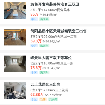
急售开发商装修标准套三双卫
3室2厅/114.00m²/悦隽风华
85万
7456.14元/m²
学区
满两年
简阳品质小区天慧城精装套三出售
3室2厅/109.00m²/天慧城一二期
59.8万
5486.24元/m²
学区
满两年
峰景里大套三双卫带车位
3室2厅/118.80m²/峰景里一期
75.6万
6363.64元/m²
学区
满两年
云上花居套三出售
3室1厅/87.00m²/云上花居
62.88万
7227.59元/m²
学区
急售
满两年