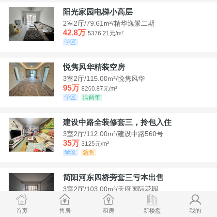
阳光家园电梯小高层
2室2厅/79.61m²/精华逸景二期
42.8万
5376.21元/m²
学区
悦隽风华精装空房
3室2厅/115.00m²/悦隽风华
95万
8260.87元/m²
学区
满两年
建设中路全装修套三，拎包入住
3室2厅/112.00m²/建设中路560号
35万
3125元/m²
学区
急售
简阳河东四桥旁套三亏本出售
3室2厅/103.00m²/天府国际花园
78.8万
7650.49元/m²
学区
首页
售房
租房
新楼盘
我的