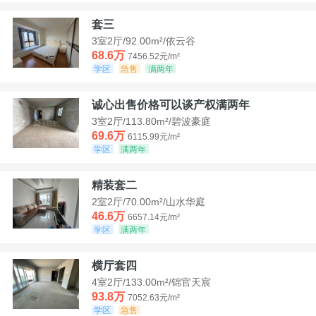
套三
3室2厅/92.00m²/依云谷
68.6万
7456.52元/m²
学区
急售
满两年
诚心出售价格可以谈产权满两年
3室2厅/113.80m²/碧波豪庭
69.6万
6115.99元/m²
学区
满两年
精装套二
2室2厅/70.00m²/山水华庭
46.6万
6657.14元/m²
学区
满两年
横厅套四
4室2厅/133.00m²/锦官天宸
93.8万
7052.63元/m²
学区
急售