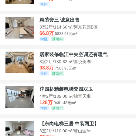
学区
精装套三 诚意出售
3室2厅/114.60m²/河东花园B区
66.8万
5828.97元/m²
学区
满两年
居家装修临江中央空调还有暖气
3室2厅/130.62m²/喜悦美湖
98.8万
7563.93元/m²
学区
满两年
沱四桥精装电梯套四双卫
4室2厅/135.00m²/锦官天樾
128万
9481.48元/m²
学区
满两年
【东向电梯三居 中装两卫】
3室2厅/110.00m²/鳌山国际