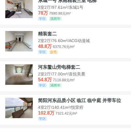
东城一号 东南精装三室 电梯
3室2厅/97.61m²/东城1号
78万
7990.98元/m²
学区
满两年
精装套二
2室2厅/76.60m²/ACG动漫城
48.8万
6370.76元/m²
学区
急售
河东鳌山旁电梯套二
2室2厅/77.00m²/喜悦美麓
54.8万
7116.88元/m²
学区
满两年
简阳河东品质小区 临江 临中庭 并带车位
4室2厅/140.41m²/悦荣府
102.8万
7321.42元/m²
学区