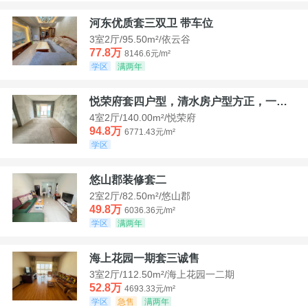
河东优质套三双卫 带车位
3室2厅/95.50m²/依云谷
77.8万
8146.6元/m²
学区
满两年
悦荣府套四户型，清水房户型方正，一口价94，8
4室2厅/140.00m²/悦荣府
94.8万
6771.43元/m²
学区
悠山郡装修套二
2室2厅/82.50m²/悠山郡
49.8万
6036.36元/m²
学区
满两年
海上花园一期套三诚售
3室2厅/112.50m²/海上花园一二期
52.8万
4693.33元/m²
学区
急售
满两年