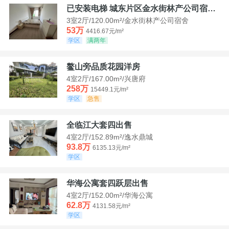
已安装电梯 城东片区金水街林产公司宿舍套三可看江景
3室2厅/120.00m²/金水街林产公司宿舍
53万
4416.67元/m²
学区
满两年
鳌山旁品质花园洋房
4室2厅/167.00m²/兴唐府
258万
15449.1元/m²
学区
急售
全临江大套四出售
4室2厅/152.89m²/逸水鼎城
93.8万
6135.13元/m²
学区
华海公寓套四跃层出售
4室2厅/152.00m²/华海公寓
62.8万
4131.58元/m²
学区