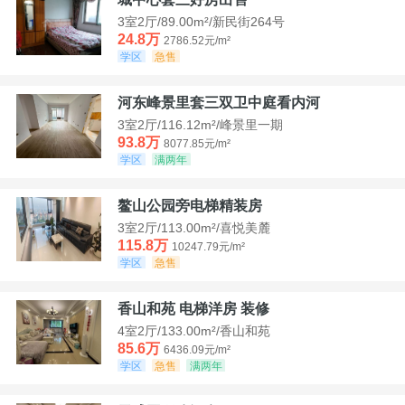
3室2厅/89.00m²/新民街264号
24.8万
2786.52元/m²
学区
急售
河东峰景里套三双卫中庭看内河
3室2厅/116.12m²/峰景里一期
93.8万
8077.85元/m²
学区
满两年
鳌山公园旁电梯精装房
3室2厅/113.00m²/喜悦美麓
115.8万
10247.79元/m²
学区
急售
香山和苑 电梯洋房 装修
4室2厅/133.00m²/香山和苑
85.6万
6436.09元/m²
学区
急售
满两年