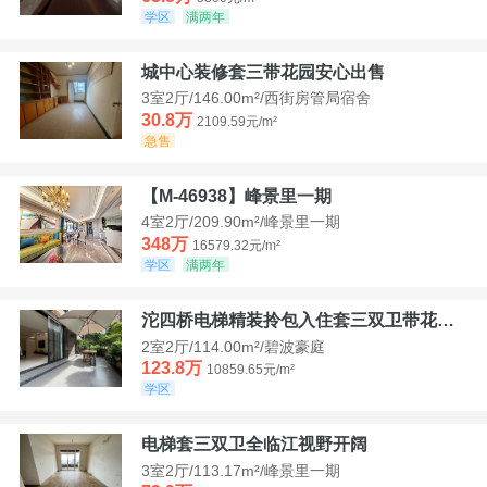
学区
满两年
城中心装修套三带花园安心出售
3室2厅/146.00m²/西街房管局宿舍
30.8万
2109.59元/m²
急售
【M-46938】峰景里一期
4室2厅/209.90m²/峰景里一期
348万
16579.32元/m²
学区
满两年
沱四桥电梯精装拎包入住套三双卫带花园40平米带车位
2室2厅/114.00m²/碧波豪庭
123.8万
10859.65元/m²
学区
电梯套三双卫全临江视野开阔
3室2厅/113.17m²/峰景里一期