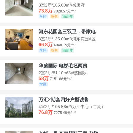
3室2厅/105.00m²/兴唐府
73.8万
7028.57元/m²
学区
急售
满两年
河东花园套三双卫，带家电
3室2厅/135.00m²/河东花园A区
66.8万
4948.15元/m²
学区
急售
满两年
华盛国际 电梯毛坯两房
2室2厅/81.10m²/华盛国际
58万
7151.66元/m²
学区
万汇2期套四好户型诚售
4室2厅/105.56m²/万汇中心（二期）
76.8万
7275.48元/m²