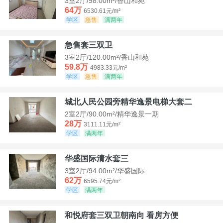
3室2厅/98.00m²/香山和苑
64万
6530.61元/m²
学区
急售
满两年
急售套三双卫
3室2厅/120.00m²/香山和苑
59.8万
4983.33元/m²
学区
急售
满两年
城北人民公园旁精华逸景电梯大套二
2室2厅/90.00m²/精华逸景一期
28万
3111.11元/m²
学区
满两年
华盛国际清水套三
3室2厅/94.00m²/华盛国际
62万
6595.74元/m²
学区
满两年
和悦府套三双卫朝南向 看房方便