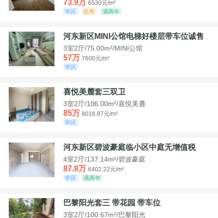
73.9万
6530元/m²
学区
急售
满两年
河东新区MINI公馆电梯好楼层带车位诚售
3室2厅/75.00m²/MINI公馆
57万
7600元/m²
学区
喜悦美麓套三双卫
3室2厅/106.00m²/喜悦美麓
85万
8018.87元/m²
学区
河东新区碧波豪庭临小区中庭无增值税
4室2厅/137.14m²/碧波豪庭
87.8万
6402.22元/m²
学区
满两年
巴黎阳光套三 带花园 带车位
3室2厅/100.67m²/巴黎阳光