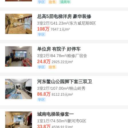
学区
急售
满两年
总高5层电梯洋房 豪华装修
3室2厅/141.23m²/东方威尼斯B区
108万
7647.1元/m²
学区
单位房 有院子 好停车
3室2厅/84.78m²/粮修厂宿舍
24.8万
2925.22元/m²
学区
急售
河东鳌山公园脚下套三双卫
3室2厅/107.00m²/映山岭秀
86.8万
8112.15元/m²
学区
城南电梯装修套一
1室1厅/74.50m²/馨河湾G区
33.8万
4536.91元/m²