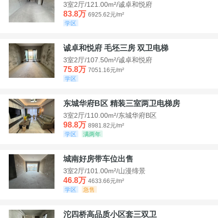
3室2厅/121.00m²/诚卓和悦府
83.8万
6925.62元/m²
学区
诚卓和悦府 毛坯三房 双卫电梯
3室2厅/107.50m²/诚卓和悦府
75.8万
7051.16元/m²
学区
东城华府B区 精装三室两卫电梯房
3室2厅/110.00m²/东城华府B区
98.8万
8981.82元/m²
学区
满两年
城南好房带车位出售
3室2厅/101.00m²/山漫缔景
46.8万
4633.66元/m²
学区
急售
沱四桥高品质小区套三双卫