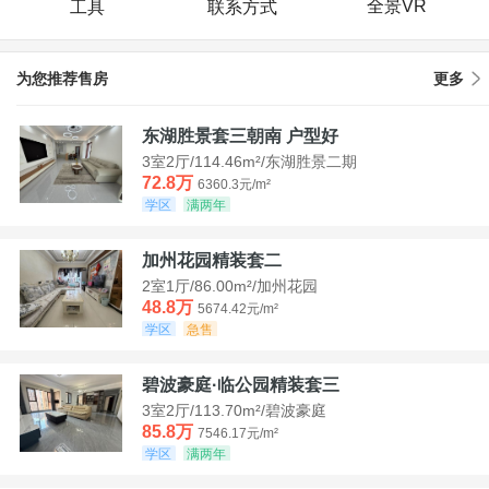
全景VR
工具
联系方式
为您推荐售房
更多
东湖胜景套三朝南 户型好
3室2厅/114.46m²/东湖胜景二期
72.8万
6360.3元/m²
学区
满两年
加州花园精装套二
2室1厅/86.00m²/加州花园
48.8万
5674.42元/m²
学区
急售
碧波豪庭·临公园精装套三
3室2厅/113.70m²/碧波豪庭
85.8万
7546.17元/m²
学区
满两年