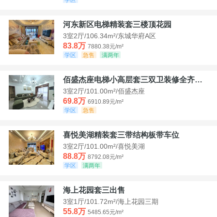
河东新区电梯精装套三楼顶花园
3室2厅/106.34m²/东城华府A区
83.8万
7880.38元/m²
学区
急售
满两年
佰盛杰座电梯小高层套三双卫装修全齐诚意出售
3室2厅/101.00m²/佰盛杰座
69.8万
6910.89元/m²
学区
急售
喜悦美湖精装套三带结构板带车位
3室2厅/101.00m²/喜悦美湖
88.8万
8792.08元/m²
学区
满两年
海上花园套三出售
3室1厅/101.72m²/海上花园三期
55.8万
5485.65元/m²