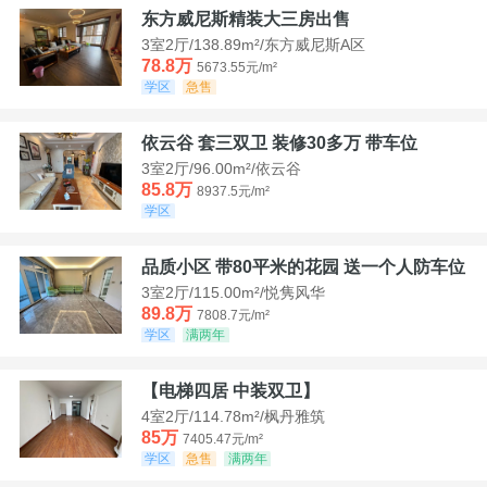
东方威尼斯精装大三房出售
3室2厅/138.89m²/东方威尼斯A区
78.8万
5673.55元/m²
学区
急售
依云谷 套三双卫 装修30多万 带车位
3室2厅/96.00m²/依云谷
85.8万
8937.5元/m²
学区
品质小区 带80平米的花园 送一个人防车位
3室2厅/115.00m²/悦隽风华
89.8万
7808.7元/m²
学区
满两年
【电梯四居 中装双卫】
4室2厅/114.78m²/枫丹雅筑
85万
7405.47元/m²
学区
急售
满两年