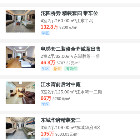
沱四桥旁 精装套四 带车位
4室2厅/160.00m²/江东半岛
132.8万
8300元/m²
学区
电梯套二装修全齐诚意出售
2室2厅/82.00m²/东湖胜景一期
46.8万
5707.32元/m²
学区
急售
满两年
江水湾前后对中庭
3室2厅/125.00m²/江水湾一二期
66万
5280元/m²
学区
东城华府精装套三
3室2厅/109.00m²/东城华府B区
105万
9633.03元/m²
学区