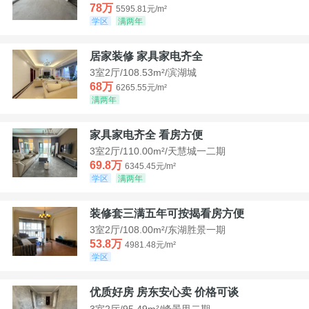
78万
5595.81元/m²
学区
满两年
居家装修 家具家电齐全
3室2厅/108.53m²/滨湖城
68万
6265.55元/m²
满两年
家具家电齐全 看房方便
3室2厅/110.00m²/天慧城一二期
69.8万
6345.45元/m²
学区
满两年
装修套三满五年可按揭看房方便
3室2厅/108.00m²/东湖胜景一期
53.8万
4981.48元/m²
学区
优质好房 房东安心卖 价格可谈
3室2厅/95.49m²/峰景里二期