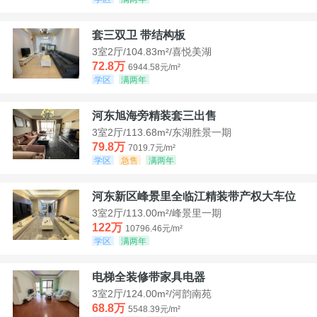
套三双卫 带结构板
3室2厅/104.83m²/喜悦美湖
72.8万
6944.58元/m²
学区
满两年
河东旭海旁精装套三出售
3室2厅/113.68m²/东湖胜景一期
79.8万
7019.7元/m²
学区
急售
满两年
河东新区峰景里全临江精装带产权大车位
3室2厅/113.00m²/峰景里一期
122万
10796.46元/m²
学区
满两年
电梯全装修带家具电器
3室2厅/124.00m²/河韵南苑
68.8万
5548.39元/m²