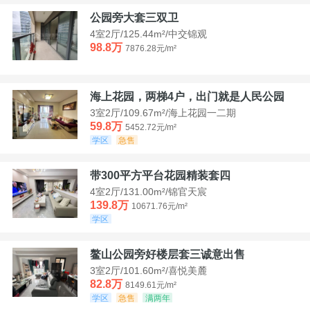
公园旁大套三双卫
4室2厅/125.44m²/中交锦观
98.8万
7876.28元/m²
海上花园，两梯4户，出门就是人民公园
3室2厅/109.67m²/海上花园一二期
59.8万
5452.72元/m²
学区
急售
带300平方平台花园精装套四
4室2厅/131.00m²/锦官天宸
139.8万
10671.76元/m²
学区
鳌山公园旁好楼层套三诚意出售
3室2厅/101.60m²/喜悦美麓
82.8万
8149.61元/m²
学区
急售
满两年