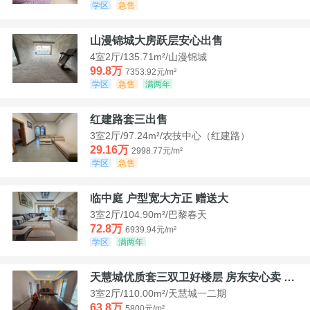
学区
急售
山漫锦城大房跃层安心出售
4室2厅/135.71m²/山漫锦城
99.8万
7353.92元/m²
学区
急售
满两年
红建路套三出售
3室2厅/97.24m²/农技中心（红建路）
29.16万
2998.77元/m²
学区
急售
临中庭 户型宽大方正 赠送大
3室2厅/104.90m²/巴黎春天
72.8万
6939.94元/m²
学区
满两年
天慧城优质套三双卫好楼层 房东安心卖 价格好谈
3室2厅/110.00m²/天慧城一二期
63.8万
5800元/m²