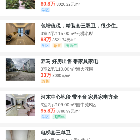
80.8万
8026.22元/m²
学区
包增值税，精装套三双卫，很少住。
3室2厅/115.00m²/云樾名邸
98万
8521.74元/m²
学区
急售
满两年
养马 好房出售 带家具家电
3室2厅/110.00m²/海大花园
33万
3000元/m²
急售
河东中心地段 带平台 家具家电齐全
3室2厅/109.00m²/园中苑B区
95.8万
8788.99元/m²
学区
满两年
电梯套三单卫