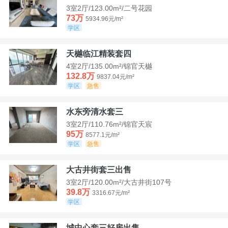
3室2厅/123.00m²/二号花园
73万
5934.96元/m²
学区
天樾临江精装套四
4室2厅/135.00m²/锦官天樾
132.8万
9837.04元/m²
学区
急售
水东旁清水套三
3室2厅/110.76m²/锦官天宸
95万
8577.1元/m²
学区
急售
大古井街套三出售
3室2厅/120.00m²/大古井街107号
39.8万
3316.67元/m²
学区
城中心套三好房出售