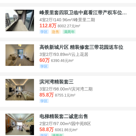
峰景里套四双卫临中庭看江带产权车位诚售
4室2厅/140.96m²/峰景里二期
112.8万
8002.27元/m²
学区
急售
满两年
高铁新城片区 精装修套三带花园送车位
3室2厅/93.89m²/云上花居
60万
6390.46元/m²
学区
滨河湾精装套三
3室2厅/98.00m²/滨河湾二期
85.8万
8755.1元/m²
学区
电梯精装套二诚意出售
2室2厅/97.00m²/园中苑B区
58.8万
6061.86元/m²
学区
满两年