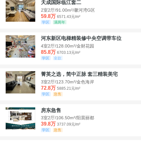
天成国际临江套二
2室2厅/91.00m²/馨河湾G区
59.8万
6571.43元/m²
学区
满两年
河东新区电梯精装修中央空调带车位
4室2厅/128.00m²/金财花园
85.8万
6703.13元/m²
学区
全款
菁英之选，简中正脉 套三精装美宅
3室2厅/123.70m²/金色海岸
72.8万
5885.21元/m²
学区
急售
房东急售
3室2厅/106.50m²/阳晨丽都
39.8万
3737.09元/m²
学区
急售