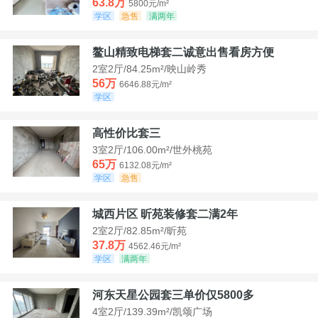
63.8万
5800元/m²
学区
急售
满两年
鳌山精致电梯套二诚意出售看房方便
2室2厅/84.25m²/映山岭秀
56万
6646.88元/m²
学区
高性价比套三
3室2厅/106.00m²/世外桃苑
65万
6132.08元/m²
学区
急售
城西片区 昕苑装修套二满2年
2室2厅/82.85m²/昕苑
37.8万
4562.46元/m²
学区
满两年
河东天星公园套三单价仅5800多
4室2厅/139.39m²/凯颂广场