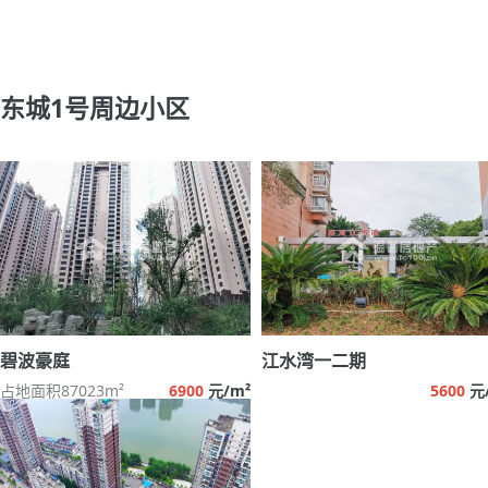
东城1号周边小区
碧波豪庭
江水湾一二期
占地面积87023m²
6900
元/m²
5600
元