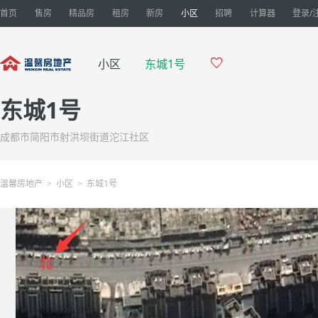
首页
售房
精品房
租房
新房
小区
招聘
计算器
登录/

小区
东城1号
东城1号
成都市简阳市射洪坝街道沱江社区
温馨房地产
小区
东城1号
>
>