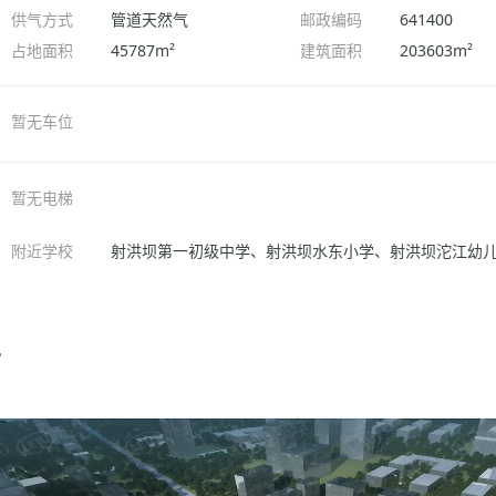
供气方式
管道天然气
邮政编码
641400
占地面积
45787m²
建筑面积
203603m²
暂无车位
暂无电梯
附近学校
射洪坝第一初级中学、射洪坝水东小学、射洪坝沱江幼
片