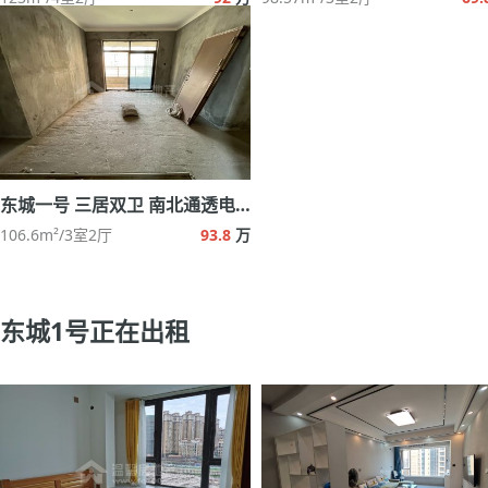
东城一号 三居双卫 南北通透电梯毛坯
106.6m²/3室2厅
93.8
万
东城1号正在出租