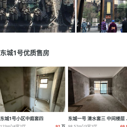
东城1号优质售房
东城1号小区中庭套四
东城一号 
123m²/4室2厅
92
万
98.57m²/3室2厅
69.