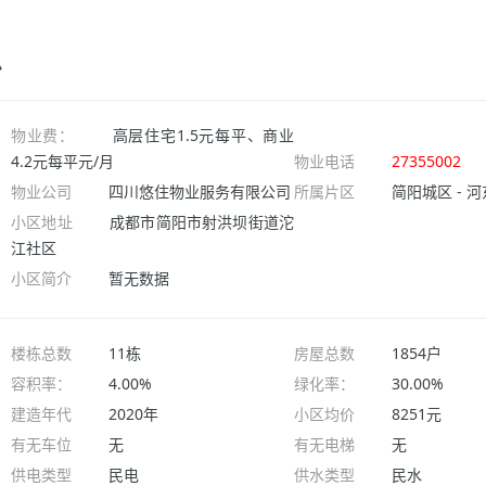
息
物业费：
高层住宅1.5元每平、商业
4.2元每平元/月
物业电话
27355002
物业公司
四川悠住物业服务有限公司
所属片区
简阳城区 - 
小区地址
成都市简阳市射洪坝街道沱
江社区
小区简介
暂无数据
楼栋总数
11栋
房屋总数
1854户
容积率：
4.00%
绿化率：
30.00%
建造年代
2020年
小区均价
8251元
有无车位
无
有无电梯
无
供电类型
民电
供水类型
民水