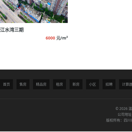
江水湾三期
6000
元/m²
首页
售房
精品房
租房
新房
小区
招聘
计算
© 2026 
公司地址
版权所有：四川