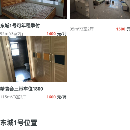
东城1号可年租季付
95m²/3室2厅
1500
元
95m²/3室2厅
1400
元/月
精装套三带车位1800
115m²/3室2厅
1600
元/月
东城1号位置