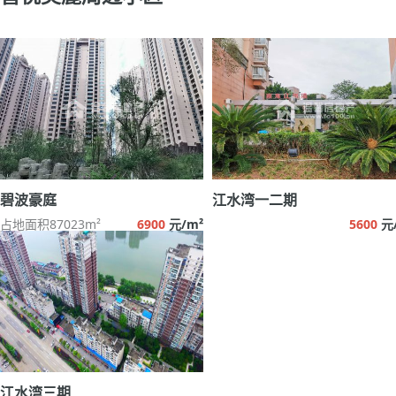
碧波豪庭
江水湾一二期
占地面积87023m²
6900
元/m²
5600
元
江水湾三期