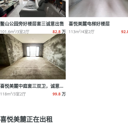
鳌山公园旁好楼层套三诚意出售
喜悦美麓电梯好楼层
101.6m²/3室2厅
82.8
万
113m²/4室2厅
92.
喜悦美麓中庭套三双卫，诚意出售
118m²/3室2厅
99.8
万
喜悦美麓正在出租