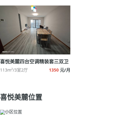
喜悦美麓四台空调精装套三双卫
113m²/3室2厅
1350
元/月
喜悦美麓位置