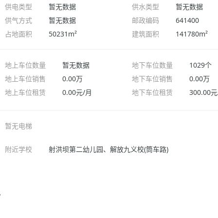
供电类型
暂无数据
供水类型
暂无数据
供气方式
暂无数据
邮政编码
641400
占地面积
50231m²
建筑面积
141780m²
地上车位数量
暂无数据
地下车位数量
1029个
地上车位销售
0.00万
地下车位销售
0.00万
地上车位租赁
0.00元/月
地下车位租赁
300.00
暂无电梯
附近学校
射洪坝第二幼儿园、解放九义校(筒车路)
片