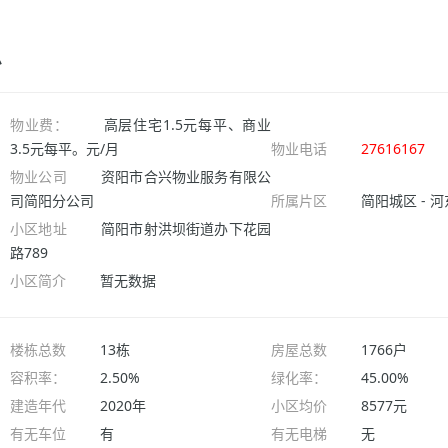
息
物业费：
高层住宅1.5元每平、商业
3.5元每平。元/月
物业电话
27616167
物业公司
资阳市合兴物业服务有限公
司简阳分公司
所属片区
简阳城区 - 
小区地址
简阳市射洪坝街道办下花园
路789
小区简介
暂无数据
楼栋总数
13栋
房屋总数
1766户
容积率：
2.50%
绿化率：
45.00%
建造年代
2020年
小区均价
8577元
有无车位
有
有无电梯
无