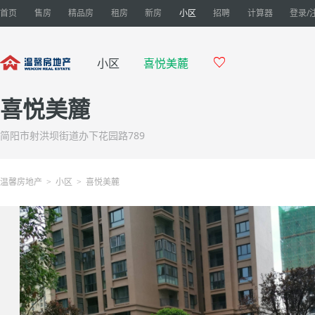
首页
售房
精品房
租房
新房
小区
招聘
计算器
登录/

小区
喜悦美麓
喜悦美麓
简阳市射洪坝街道办下花园路789
温馨房地产
小区
喜悦美麓
>
>