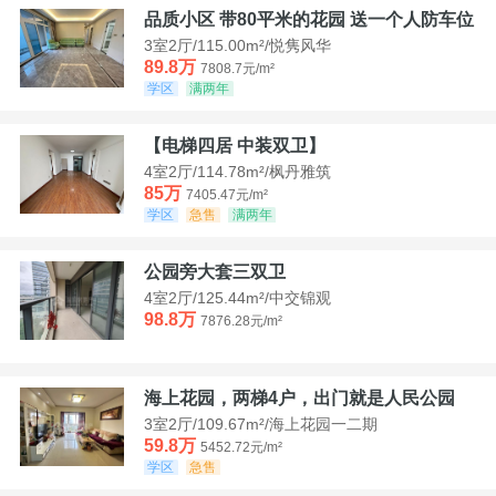
品质小区 带80平米的花园 送一个人防车位
3室2厅/115.00m²/悦隽风华
89.8万
7808.7元/m²
学区
满两年
【电梯四居 中装双卫】
4室2厅/114.78m²/枫丹雅筑
85万
7405.47元/m²
学区
急售
满两年
公园旁大套三双卫
4室2厅/125.44m²/中交锦观
98.8万
7876.28元/m²
海上花园，两梯4户，出门就是人民公园
3室2厅/109.67m²/海上花园一二期
59.8万
5452.72元/m²
学区
急售