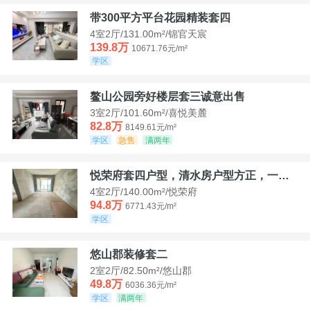
带300平方平台花园精装套四
4室2厅/131.00m²/锦官天宸
139.8万
10671.76元/m²
学区
鳌山公园旁好楼层套三诚意出售
3室2厅/101.60m²/喜悦美麓
82.8万
8149.61元/m²
学区
急售
满两年
悦荣府套四户型，清水房户型方正，一口价94，8
4室2厅/140.00m²/悦荣府
94.8万
6771.43元/m²
学区
悠山郡装修套二
2室2厅/82.50m²/悠山郡
49.8万
6036.36元/m²
学区
满两年