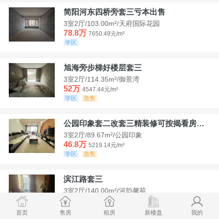
简阳河东四桥旁套三亏本出售
3室2厅/103.00m²/天府国际花园
78.8万
7650.49元/m²
学区
旭海旁步梯好楼层套三
3室2厅/114.35m²/御景湾
52万
4547.44元/m²
学区
急售
公园印象套二改套三精装修可按揭看房方便
3室2厅/89.67m²/公园印象
46.8万
5219.14元/m²
学区
急售
滨江路套三
3室2厅/140.00m²/河韵馨苑
42万
3000元/m²
学区
急售
首页
售房
租房
新楼盘
我的