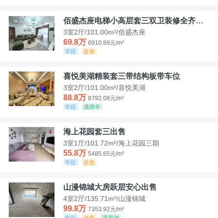
佰盛杰座电梯小高层套三双卫装修全齐诚意出售
3室2厅/101.00m²/佰盛杰座
69.8万
6910.89元/m²
学区
急售
喜悦美湖精装套三带结构板带车位
3室2厅/101.00m²/喜悦美湖
88.8万
8792.08元/m²
学区
满两年
海上花园套三出售
3室1厅/101.72m²/海上花园三期
55.8万
5485.65元/m²
学区
急售
山漫锦城大房跃层安心出售
4室2厅/135.71m²/山漫锦城
99.8万
7353.92元/m²
学区
急售
满两年