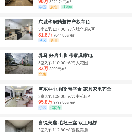
98万
8521.74元/m²
学区
急售
满两年
东城华府精装带产权车位
3室2厅/107.00m²/东城华府A区
81.8万
7644.86元/m²
学区
急售
养马 好房出售 带家具家电
3室2厅/110.00m²/海大花园
33万
3000元/m²
急售
河东中心地段 带平台 家具家电齐全
3室2厅/109.00m²/园中苑B区
95.8万
8788.99元/m²
学区
满两年
喜悦美麓 毛坯三室 双卫电梯
3室2厅/112.86m²/喜悦美麓