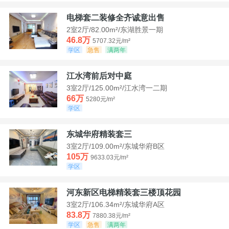
电梯套二装修全齐诚意出售
2室2厅/82.00m²/东湖胜景一期
46.8万
5707.32元/m²
学区
急售
满两年
江水湾前后对中庭
3室2厅/125.00m²/江水湾一二期
66万
5280元/m²
学区
东城华府精装套三
3室2厅/109.00m²/东城华府B区
105万
9633.03元/m²
学区
河东新区电梯精装套三楼顶花园
3室2厅/106.34m²/东城华府A区
83.8万
7880.38元/m²
学区
急售
满两年