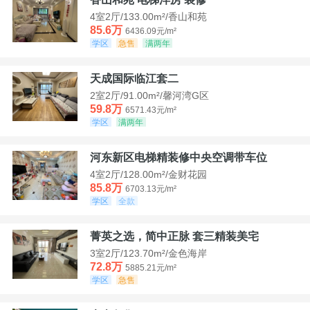
4室2厅/133.00m²/香山和苑
85.6万
6436.09元/m²
学区
急售
满两年
天成国际临江套二
2室2厅/91.00m²/馨河湾G区
59.8万
6571.43元/m²
学区
满两年
河东新区电梯精装修中央空调带车位
4室2厅/128.00m²/金财花园
85.8万
6703.13元/m²
学区
全款
菁英之选，简中正脉 套三精装美宅
3室2厅/123.70m²/金色海岸
72.8万
5885.21元/m²
学区
急售