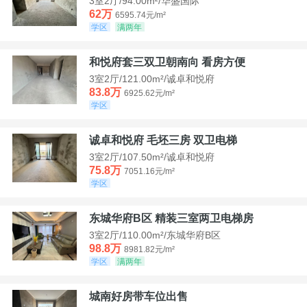
3室2厅/94.00m²/华盛国际
62万
6595.74元/m²
学区
满两年
和悦府套三双卫朝南向 看房方便
3室2厅/121.00m²/诚卓和悦府
83.8万
6925.62元/m²
学区
诚卓和悦府 毛坯三房 双卫电梯
3室2厅/107.50m²/诚卓和悦府
75.8万
7051.16元/m²
学区
东城华府B区 精装三室两卫电梯房
3室2厅/110.00m²/东城华府B区
98.8万
8981.82元/m²
学区
满两年
城南好房带车位出售