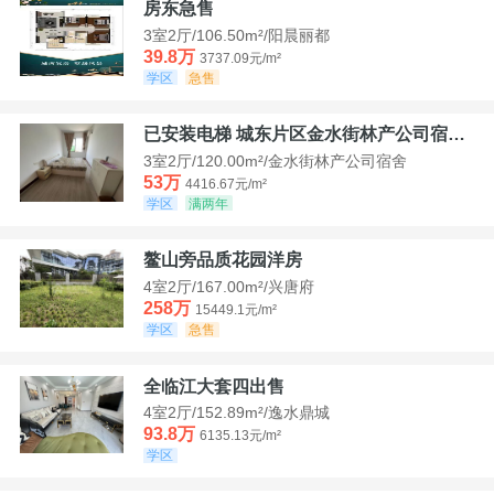
房东急售
3室2厅/106.50m²/阳晨丽都
39.8万
3737.09元/m²
学区
急售
已安装电梯 城东片区金水街林产公司宿舍套三可看江景
3室2厅/120.00m²/金水街林产公司宿舍
53万
4416.67元/m²
学区
满两年
鳌山旁品质花园洋房
4室2厅/167.00m²/兴唐府
258万
15449.1元/m²
学区
急售
全临江大套四出售
4室2厅/152.89m²/逸水鼎城
93.8万
6135.13元/m²
学区