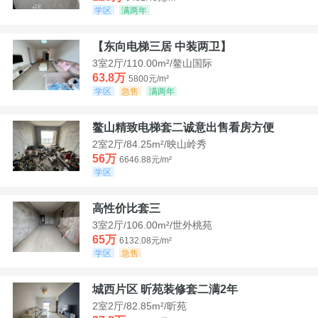
学区
满两年
【东向电梯三居 中装两卫】
3室2厅/110.00m²/鳌山国际
63.8万
5800元/m²
学区
急售
满两年
鳌山精致电梯套二诚意出售看房方便
2室2厅/84.25m²/映山岭秀
56万
6646.88元/m²
学区
高性价比套三
3室2厅/106.00m²/世外桃苑
65万
6132.08元/m²
学区
急售
城西片区 昕苑装修套二满2年
2室2厅/82.85m²/昕苑