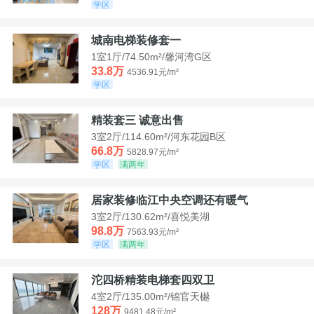
学区
城南电梯装修套一
1室1厅/74.50m²/馨河湾G区
33.8万
4536.91元/m²
学区
精装套三 诚意出售
3室2厅/114.60m²/河东花园B区
66.8万
5828.97元/m²
学区
满两年
居家装修临江中央空调还有暖气
3室2厅/130.62m²/喜悦美湖
98.8万
7563.93元/m²
学区
满两年
沱四桥精装电梯套四双卫
4室2厅/135.00m²/锦官天樾
128万
9481.48元/m²