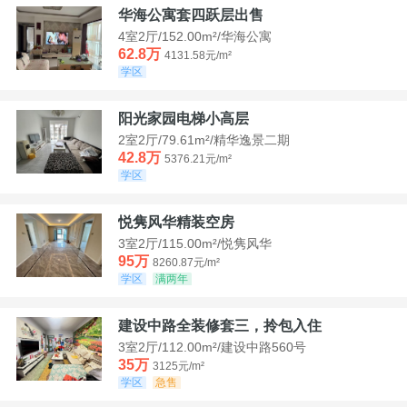
华海公寓套四跃层出售
4室2厅/152.00m²/华海公寓
62.8万
4131.58元/m²
学区
阳光家园电梯小高层
2室2厅/79.61m²/精华逸景二期
42.8万
5376.21元/m²
学区
悦隽风华精装空房
3室2厅/115.00m²/悦隽风华
95万
8260.87元/m²
学区
满两年
建设中路全装修套三，拎包入住
3室2厅/112.00m²/建设中路560号
35万
3125元/m²
学区
急售