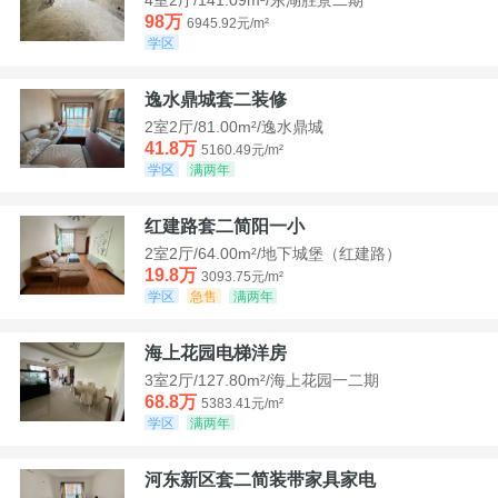
98万
6945.92元/m²
学区
逸水鼎城套二装修
2室2厅/81.00m²/逸水鼎城
41.8万
5160.49元/m²
学区
满两年
红建路套二简阳一小
2室2厅/64.00m²/地下城堡（红建路）
19.8万
3093.75元/m²
学区
急售
满两年
海上花园电梯洋房
3室2厅/127.80m²/海上花园一二期
68.8万
5383.41元/m²
学区
满两年
河东新区套二简装带家具家电