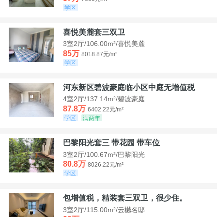
学区
喜悦美麓套三双卫
3室2厅/106.00m²/喜悦美麓
85万
8018.87元/m²
学区
河东新区碧波豪庭临小区中庭无增值税
4室2厅/137.14m²/碧波豪庭
87.8万
6402.22元/m²
学区
满两年
巴黎阳光套三 带花园 带车位
3室2厅/100.67m²/巴黎阳光
80.8万
8026.22元/m²
学区
包增值税，精装套三双卫，很少住。
3室2厅/115.00m²/云樾名邸