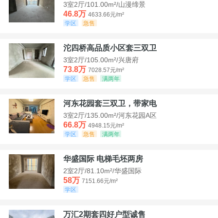
3室2厅/101.00m²/山漫缔景
46.8万
4633.66元/m²
学区
急售
沱四桥高品质小区套三双卫
3室2厅/105.00m²/兴唐府
73.8万
7028.57元/m²
学区
急售
满两年
河东花园套三双卫，带家电
3室2厅/135.00m²/河东花园A区
66.8万
4948.15元/m²
学区
急售
满两年
华盛国际 电梯毛坯两房
2室2厅/81.10m²/华盛国际
58万
7151.66元/m²
学区
万汇2期套四好户型诚售