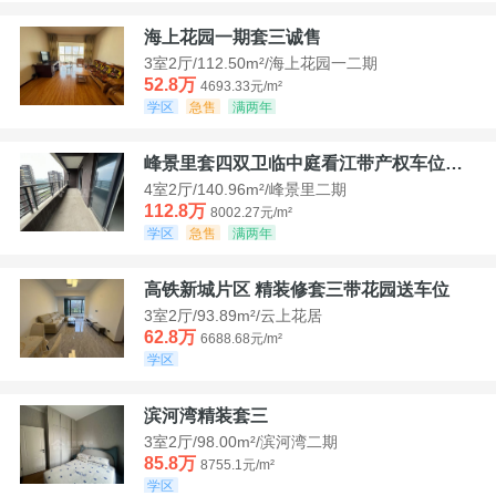
海上花园一期套三诚售
3室2厅/112.50m²/海上花园一二期
52.8万
4693.33元/m²
学区
急售
满两年
峰景里套四双卫临中庭看江带产权车位诚售
4室2厅/140.96m²/峰景里二期
112.8万
8002.27元/m²
学区
急售
满两年
高铁新城片区 精装修套三带花园送车位
3室2厅/93.89m²/云上花居
62.8万
6688.68元/m²
学区
滨河湾精装套三
3室2厅/98.00m²/滨河湾二期
85.8万
8755.1元/m²
学区