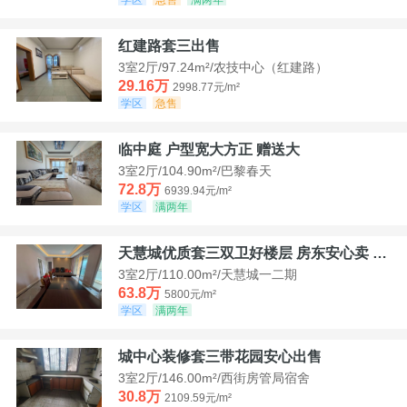
红建路套三出售
3室2厅/97.24m²/农技中心（红建路）
29.16万
2998.77元/m²
学区
急售
临中庭 户型宽大方正 赠送大
3室2厅/104.90m²/巴黎春天
72.8万
6939.94元/m²
学区
满两年
天慧城优质套三双卫好楼层 房东安心卖 价格好谈
3室2厅/110.00m²/天慧城一二期
63.8万
5800元/m²
学区
满两年
城中心装修套三带花园安心出售
3室2厅/146.00m²/西街房管局宿舍
30.8万
2109.59元/m²