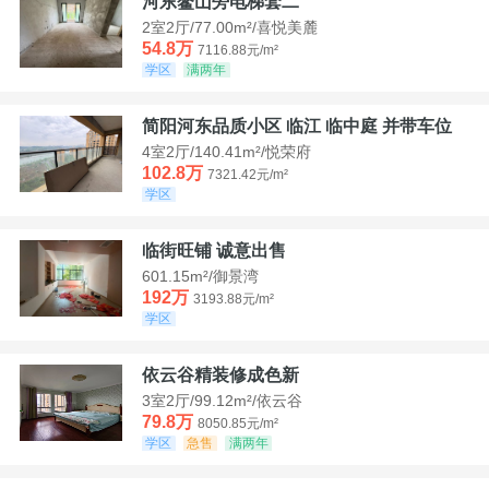
河东鳌山旁电梯套二
2室2厅/77.00m²/喜悦美麓
54.8万
7116.88元/m²
学区
满两年
简阳河东品质小区 临江 临中庭 并带车位
4室2厅/140.41m²/悦荣府
102.8万
7321.42元/m²
学区
临街旺铺 诚意出售
601.15m²/御景湾
192万
3193.88元/m²
学区
依云谷精装修成色新
3室2厅/99.12m²/依云谷
79.8万
8050.85元/m²
学区
急售
满两年