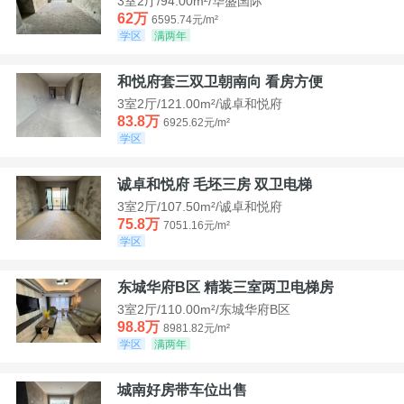
3室2厅/94.00m²/华盛国际
62万
6595.74元/m²
学区
满两年
和悦府套三双卫朝南向 看房方便
3室2厅/121.00m²/诚卓和悦府
83.8万
6925.62元/m²
学区
诚卓和悦府 毛坯三房 双卫电梯
3室2厅/107.50m²/诚卓和悦府
75.8万
7051.16元/m²
学区
东城华府B区 精装三室两卫电梯房
3室2厅/110.00m²/东城华府B区
98.8万
8981.82元/m²
学区
满两年
城南好房带车位出售