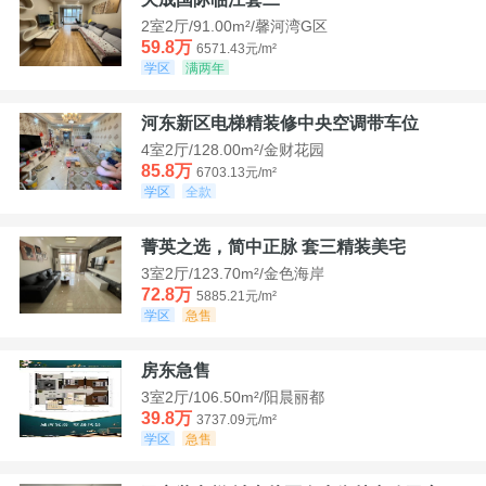
2室2厅/91.00m²/馨河湾G区
59.8万
6571.43元/m²
学区
满两年
河东新区电梯精装修中央空调带车位
4室2厅/128.00m²/金财花园
85.8万
6703.13元/m²
学区
全款
菁英之选，简中正脉 套三精装美宅
3室2厅/123.70m²/金色海岸
72.8万
5885.21元/m²
学区
急售
房东急售
3室2厅/106.50m²/阳晨丽都
39.8万
3737.09元/m²
学区
急售