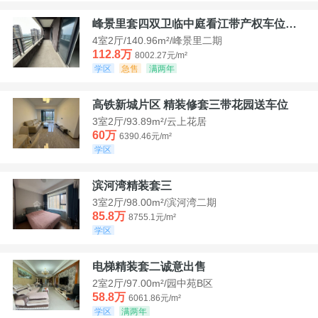
峰景里套四双卫临中庭看江带产权车位诚售
4室2厅/140.96m²/峰景里二期
112.8万
8002.27元/m²
学区
急售
满两年
高铁新城片区 精装修套三带花园送车位
3室2厅/93.89m²/云上花居
60万
6390.46元/m²
学区
滨河湾精装套三
3室2厅/98.00m²/滨河湾二期
85.8万
8755.1元/m²
学区
电梯精装套二诚意出售
2室2厅/97.00m²/园中苑B区
58.8万
6061.86元/m²
学区
满两年