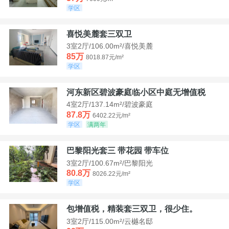
学区
喜悦美麓套三双卫
3室2厅/106.00m²/喜悦美麓
85万
8018.87元/m²
学区
河东新区碧波豪庭临小区中庭无增值税
4室2厅/137.14m²/碧波豪庭
87.8万
6402.22元/m²
学区
满两年
巴黎阳光套三 带花园 带车位
3室2厅/100.67m²/巴黎阳光
80.8万
8026.22元/m²
学区
包增值税，精装套三双卫，很少住。
3室2厅/115.00m²/云樾名邸