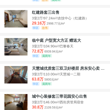
红建路套三出售
3室2厅/97.24m²/农技中心（红建路）
29.16万
2998.77元/m²
学区
急售
临中庭 户型宽大方正 赠送大
3室2厅/104.90m²/巴黎春天
72.8万
6939.94元/m²
学区
满两年
天慧城优质套三双卫好楼层 房东安心卖 价格好谈
3室2厅/110.00m²/天慧城一二期
63.8万
5800元/m²
学区
满两年
城中心装修套三带花园安心出售
3室2厅/146.00m²/西街房管局宿舍
30.8万
2109.59元/m²