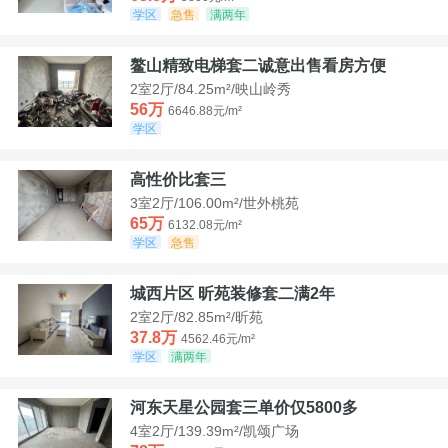
学区
急售
满两年
鳌山精致电梯套二诚意出售看房方便
2室2厅/84.25m²/映山岭秀
56万
6646.88元/m²
学区
高性价比套三
3室2厅/106.00m²/世外桃苑
65万
6132.08元/m²
学区
急售
城西片区 昕苑装修套二满2年
2室2厅/82.85m²/昕苑
37.8万
4562.46元/m²
学区
满两年
河东天星公园套三单价仅5800多
4室2厅/139.39m²/凯颂广场