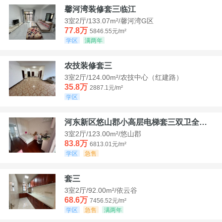
馨河湾装修套三临江
3室2厅/133.07m²/馨河湾G区
77.8万
5846.55元/m²
学区
满两年
农技装修套三
3室2厅/124.00m²/农技中心（红建路）
35.8万
2887.1元/m²
学区
河东新区悠山郡小高层电梯套三双卫全装带家具家电
3室2厅/123.00m²/悠山郡
83.8万
6813.01元/m²
学区
急售
套三
3室2厅/92.00m²/依云谷
68.6万
7456.52元/m²
学区
急售
满两年