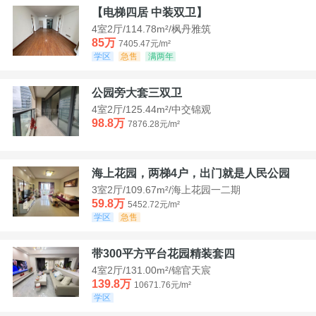
【电梯四居 中装双卫】
4室2厅/114.78m²/枫丹雅筑
85万
7405.47元/m²
学区
急售
满两年
公园旁大套三双卫
4室2厅/125.44m²/中交锦观
98.8万
7876.28元/m²
海上花园，两梯4户，出门就是人民公园
3室2厅/109.67m²/海上花园一二期
59.8万
5452.72元/m²
学区
急售
带300平方平台花园精装套四
4室2厅/131.00m²/锦官天宸
139.8万
10671.76元/m²
学区