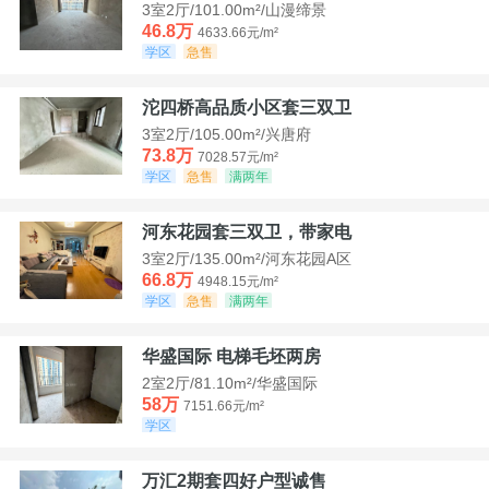
3室2厅/101.00m²/山漫缔景
46.8万
4633.66元/m²
学区
急售
沱四桥高品质小区套三双卫
3室2厅/105.00m²/兴唐府
73.8万
7028.57元/m²
学区
急售
满两年
河东花园套三双卫，带家电
3室2厅/135.00m²/河东花园A区
66.8万
4948.15元/m²
学区
急售
满两年
华盛国际 电梯毛坯两房
2室2厅/81.10m²/华盛国际
58万
7151.66元/m²
学区
万汇2期套四好户型诚售