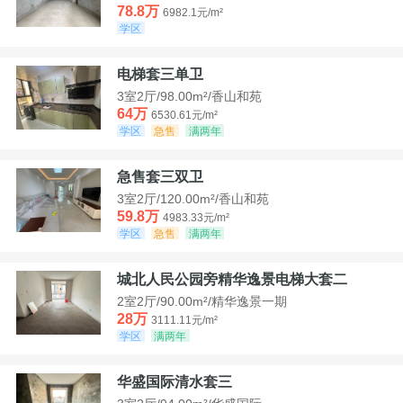
78.8万
6982.1元/m²
学区
电梯套三单卫
3室2厅/98.00m²/香山和苑
64万
6530.61元/m²
学区
急售
满两年
急售套三双卫
3室2厅/120.00m²/香山和苑
59.8万
4983.33元/m²
学区
急售
满两年
城北人民公园旁精华逸景电梯大套二
2室2厅/90.00m²/精华逸景一期
28万
3111.11元/m²
学区
满两年
华盛国际清水套三