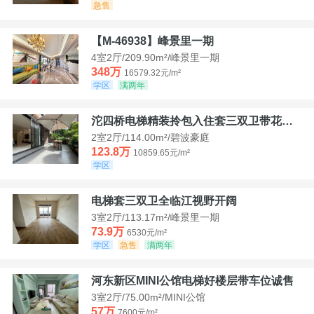
急售
【M-46938】峰景里一期
4室2厅/209.90m²/峰景里一期
348万
16579.32元/m²
学区
满两年
沱四桥电梯精装拎包入住套三双卫带花园40平米带车位
2室2厅/114.00m²/碧波豪庭
123.8万
10859.65元/m²
学区
电梯套三双卫全临江视野开阔
3室2厅/113.17m²/峰景里一期
73.9万
6530元/m²
学区
急售
满两年
河东新区MINI公馆电梯好楼层带车位诚售
3室2厅/75.00m²/MINI公馆
57万
7600元/m²