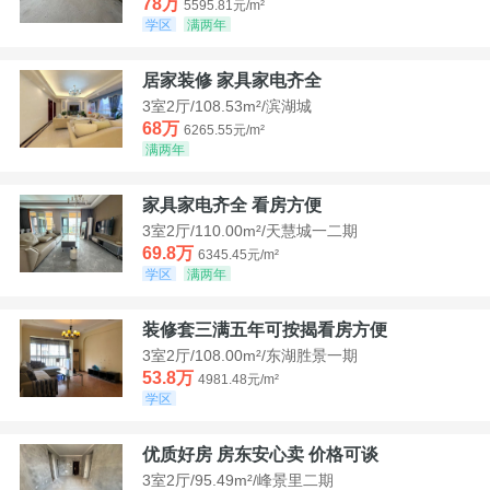
78万
5595.81元/m²
学区
满两年
居家装修 家具家电齐全
3室2厅/108.53m²/滨湖城
68万
6265.55元/m²
满两年
家具家电齐全 看房方便
3室2厅/110.00m²/天慧城一二期
69.8万
6345.45元/m²
学区
满两年
装修套三满五年可按揭看房方便
3室2厅/108.00m²/东湖胜景一期
53.8万
4981.48元/m²
学区
优质好房 房东安心卖 价格可谈
3室2厅/95.49m²/峰景里二期