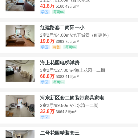
41.8万
5160.49元/m²
学区
满两年
红建路套二简阳一小
2室2厅/64.00m²/地下城堡（红建路）
19.8万
3093.75元/m²
学区
急售
满两年
海上花园电梯洋房
3室2厅/127.80m²/海上花园一二期
68.8万
5383.41元/m²
学区
满两年
河东新区套二简装带家具家电
2室2厅/89.50m²/江水湾一二期
32.8万
3664.8元/m²
学区
二号花园精装套三