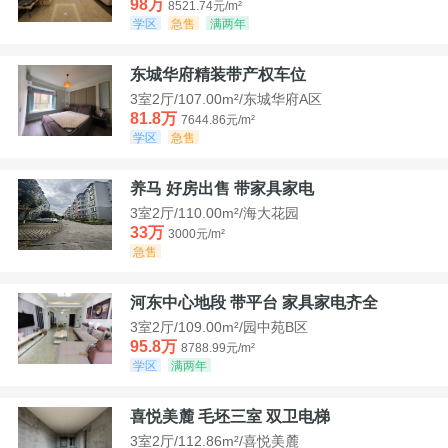
98万
8521.74元/m²
学区
急售
满两年
东城华府精装带产权车位
3室2厅/107.00m²/东城华府A区
81.8万
7644.86元/m²
学区
急售
养马 好房出售 带家具家电
3室2厅/110.00m²/海大花园
33万
3000元/m²
急售
河东中心地段 带平台 家具家电齐全
3室2厅/109.00m²/园中苑B区
95.8万
8788.99元/m²
学区
满两年
喜悦美麓 毛坯三室 双卫电梯
3室2厅/112.86m²/喜悦美麓