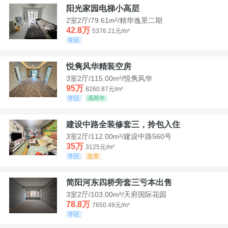
阳光家园电梯小高层
2室2厅/79.61m²/精华逸景二期
42.8万
5376.21元/m²
学区
悦隽风华精装空房
3室2厅/115.00m²/悦隽风华
95万
8260.87元/m²
学区
满两年
建设中路全装修套三，拎包入住
3室2厅/112.00m²/建设中路560号
35万
3125元/m²
学区
急售
简阳河东四桥旁套三亏本出售
3室2厅/103.00m²/天府国际花园
78.8万
7650.49元/m²
学区