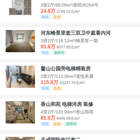
3室2厅/89.00m²/新民街264号
24.8万
2786.52元/m²
学区
急售
河东峰景里套三双卫中庭看内河
3室2厅/116.12m²/峰景里一期
93.8万
8077.85元/m²
学区
满两年
鳌山公园旁电梯精装房
3室2厅/113.00m²/喜悦美麓
115.8万
10247.79元/m²
学区
急售
香山和苑 电梯洋房 装修
4室2厅/133.00m²/香山和苑
85.6万
6436.09元/m²
学区
急售
满两年
天成国际临江套二