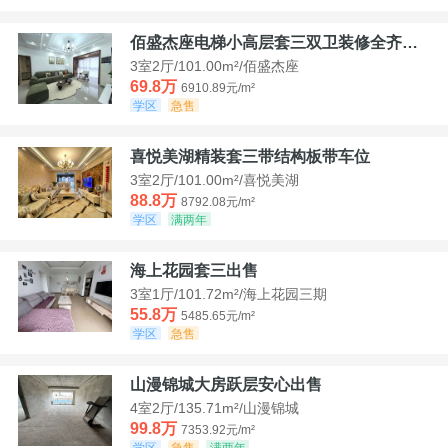
佰盛杰座电梯小高层套三双卫装修全齐诚意出售
3室2厅/101.00m²/佰盛杰座
69.8万
6910.89元/m²
学区
急售
喜悦美湖精装套三带结构板带车位
3室2厅/101.00m²/喜悦美湖
88.8万
8792.08元/m²
学区
满两年
海上花园套三出售
3室1厅/101.72m²/海上花园三期
55.8万
5485.65元/m²
学区
急售
山漫锦城大房跃层安心出售
4室2厅/135.71m²/山漫锦城
99.8万
7353.92元/m²
学区
急售
满两年