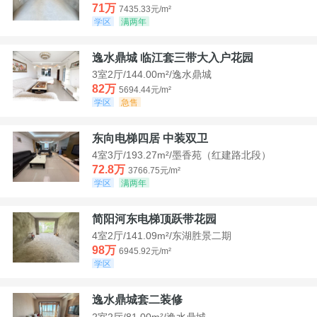
71万
7435.33元/m²
学区
满两年
逸水鼎城 临江套三带大入户花园
3室2厅/144.00m²/逸水鼎城
82万
5694.44元/m²
学区
急售
东向电梯四居 中装双卫
4室3厅/193.27m²/墨香苑（红建路北段）
72.8万
3766.75元/m²
学区
满两年
简阳河东电梯顶跃带花园
4室2厅/141.09m²/东湖胜景二期
98万
6945.92元/m²
学区
逸水鼎城套二装修
2室2厅/81.00m²/逸水鼎城