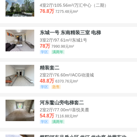
4室2厅/105.56m²/万汇中心（二期）
76.8万
7275.48元/m²
东城一号 东南精装三室 电梯
3室2厅/97.61m²/东城1号
78万
7990.98元/m²
学区
满两年
精装套二
2室2厅/76.60m²/ACG动漫城
48.8万
6370.76元/m²
学区
急售
河东鳌山旁电梯套二
2室2厅/77.00m²/喜悦美麓
54.8万
7116.88元/m²
学区
满两年