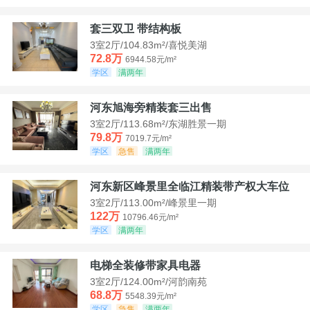
套三双卫 带结构板
3室2厅/104.83m²/喜悦美湖
72.8万
6944.58元/m²
学区
满两年
河东旭海旁精装套三出售
3室2厅/113.68m²/东湖胜景一期
79.8万
7019.7元/m²
学区
急售
满两年
河东新区峰景里全临江精装带产权大车位
3室2厅/113.00m²/峰景里一期
122万
10796.46元/m²
学区
满两年
电梯全装修带家具电器
3室2厅/124.00m²/河韵南苑
68.8万
5548.39元/m²
学区
急售
满两年