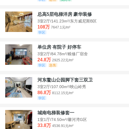
总高5层电梯洋房 豪华装修
3室2厅/141.23m²/东方威尼斯B区
108万
7647.1元/m²
学区
单位房 有院子 好停车
3室2厅/84.78m²/粮修厂宿舍
24.8万
2925.22元/m²
学区
急售
河东鳌山公园脚下套三双卫
3室2厅/107.00m²/映山岭秀
86.8万
8112.15元/m²
学区
城南电梯装修套一
1室1厅/74.50m²/馨河湾G区
33.8万
4536.91元/m²