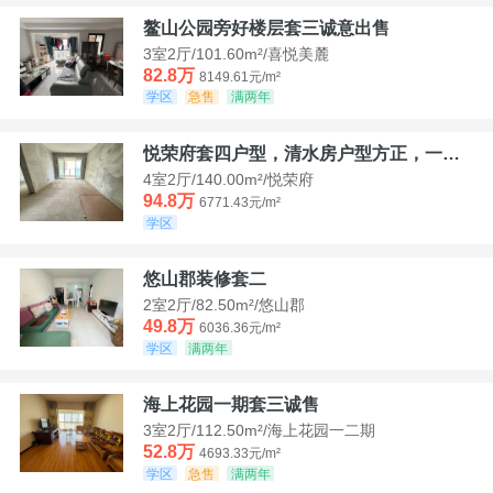
鳌山公园旁好楼层套三诚意出售
3室2厅/101.60m²/喜悦美麓
82.8万
8149.61元/m²
学区
急售
满两年
悦荣府套四户型，清水房户型方正，一口价94，8
4室2厅/140.00m²/悦荣府
94.8万
6771.43元/m²
学区
悠山郡装修套二
2室2厅/82.50m²/悠山郡
49.8万
6036.36元/m²
学区
满两年
海上花园一期套三诚售
3室2厅/112.50m²/海上花园一二期
52.8万
4693.33元/m²
学区
急售
满两年