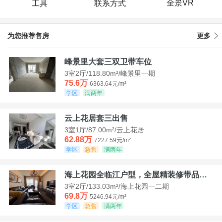
全景VR
工具
联系方式
为您推荐售房
更多
峰景里大套三双卫带车位
3室2厅/118.80m²/峰景里一期
75.6万
6363.64元/m²
学区
满两年
云上花居套三出售
3室1厅/87.00m²/云上花居
62.88万
7227.59元/m²
学区
急售
满两年
海上花园全临江户型，全屋精装修带品牌家具家电，诚意出售！
3室2厅/133.03m²/海上花园一二期
69.8万
5246.94元/m²
学区
急售
满两年