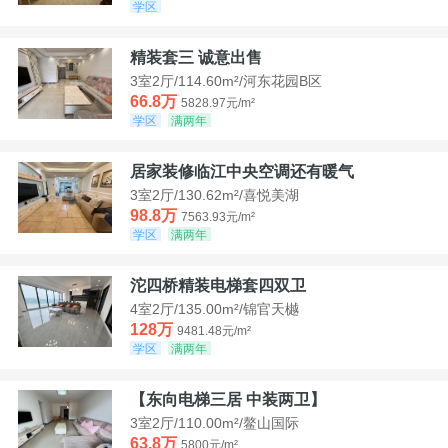
学区
精装套三 诚意出售
3室2厅/114.60m²/河东花园B区
66.8万
5828.97元/m²
学区
满两年
居家装修临江中央空调还有暖气
3室2厅/130.62m²/喜悦美湖
98.8万
7563.93元/m²
学区
满两年
沱四桥精装电梯套四双卫
4室2厅/135.00m²/锦官天樾
128万
9481.48元/m²
学区
满两年
【东向电梯三居 中装两卫】
3室2厅/110.00m²/鳌山国际
63.8万
5800元/m²