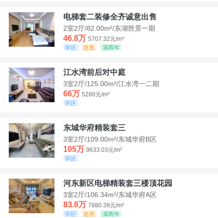
电梯套二装修全齐诚意出售
2室2厅/82.00m²/东湖胜景一期
46.8万
5707.32元/m²
学区
急售
满两年
江水湾前后对中庭
3室2厅/125.00m²/江水湾一二期
66万
5280元/m²
学区
东城华府精装套三
3室2厅/109.00m²/东城华府B区
105万
9633.03元/m²
学区
河东新区电梯精装套三楼顶花园
3室2厅/106.34m²/东城华府A区
83.8万
7880.38元/m²
学区
急售
满两年