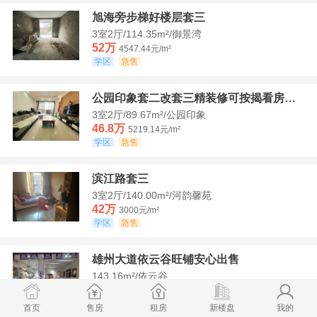
旭海旁步梯好楼层套三
3室2厅/114.35m²/御景湾
52万
4547.44元/m²
学区
急售
公园印象套二改套三精装修可按揭看房方便
3室2厅/89.67m²/公园印象
46.8万
5219.14元/m²
学区
急售
滨江路套三
3室2厅/140.00m²/河韵馨苑
42万
3000元/m²
学区
急售
雄州大道依云谷旺铺安心出售
143.16m²/依云谷
178.8万
12489.52元/m²
学区
满两年
首页
售房
租房
新楼盘
我的