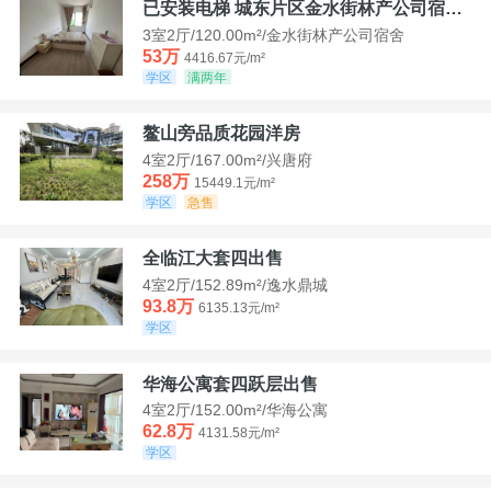
已安装电梯 城东片区金水街林产公司宿舍套三可看江景
3室2厅/120.00m²/金水街林产公司宿舍
53万
4416.67元/m²
学区
满两年
鳌山旁品质花园洋房
4室2厅/167.00m²/兴唐府
258万
15449.1元/m²
学区
急售
全临江大套四出售
4室2厅/152.89m²/逸水鼎城
93.8万
6135.13元/m²
学区
华海公寓套四跃层出售
4室2厅/152.00m²/华海公寓
62.8万
4131.58元/m²
学区