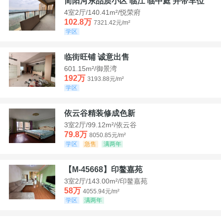
简阳河东品质小区 临江 临中庭 并带车位
4室2厅/140.41m²/悦荣府
102.8万
7321.42元/m²
学区
临街旺铺 诚意出售
601.15m²/御景湾
192万
3193.88元/m²
学区
依云谷精装修成色新
3室2厅/99.12m²/依云谷
79.8万
8050.85元/m²
学区
急售
满两年
【M-45668】印鳌嘉苑
3室2厅/143.00m²/印鳌嘉苑
58万
4055.94元/m²
学区
满两年