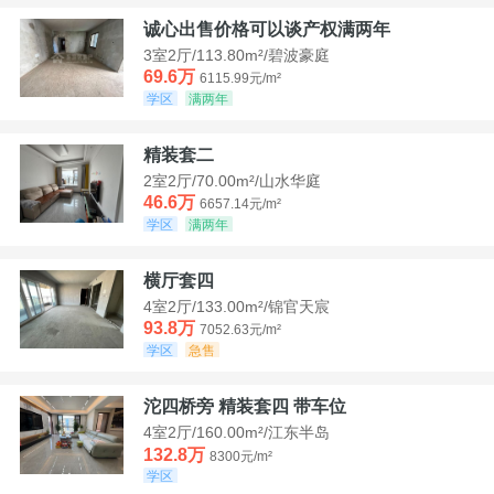
诚心出售价格可以谈产权满两年
3室2厅/113.80m²/碧波豪庭
69.6万
6115.99元/m²
学区
满两年
精装套二
2室2厅/70.00m²/山水华庭
46.6万
6657.14元/m²
学区
满两年
横厅套四
4室2厅/133.00m²/锦官天宸
93.8万
7052.63元/m²
学区
急售
沱四桥旁 精装套四 带车位
4室2厅/160.00m²/江东半岛
132.8万
8300元/m²
学区