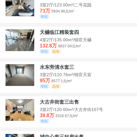
3室2厅/123.00m²/二号花园
73万
5934.96元/m²
学区
天樾临江精装套四
4室2厅/135.00m²/锦官天樾
132.8万
9837.04元/m²
学区
急售
水东旁清水套三
3室2厅/110.76m²/锦官天宸
95万
8577.1元/m²
学区
急售
大古井街套三出售
3室2厅/120.00m²/大古井街107号
39.8万
3316.67元/m²
学区
城中心套三好房出售