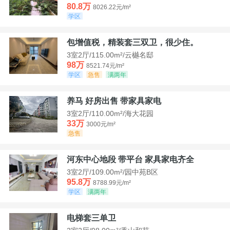
80.8万
8026.22元/m²
学区
包增值税，精装套三双卫，很少住。
3室2厅/115.00m²/云樾名邸
98万
8521.74元/m²
学区
急售
满两年
养马 好房出售 带家具家电
3室2厅/110.00m²/海大花园
33万
3000元/m²
急售
河东中心地段 带平台 家具家电齐全
3室2厅/109.00m²/园中苑B区
95.8万
8788.99元/m²
学区
满两年
电梯套三单卫