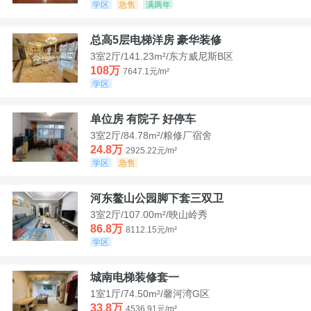
学区
急售
满两年
总高5层电梯洋房 豪华装修
3室2厅/141.23m²/东方威尼斯B区
108万
7647.1元/m²
学区
单位房 有院子 好停车
3室2厅/84.78m²/粮修厂宿舍
24.8万
2925.22元/m²
学区
急售
河东鳌山公园脚下套三双卫
3室2厅/107.00m²/映山岭秀
86.8万
8112.15元/m²
学区
城南电梯装修套一
1室1厅/74.50m²/馨河湾G区
33.8万
4536.91元/m²