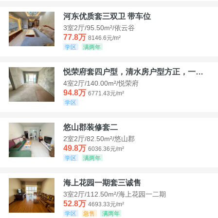
河东优质套三双卫 带车位
3室2厅/95.50m²/依云谷
77.8万
8146.6元/m²
学区
满两年
悦荣府套四户型，清水房户型方正，一口价94，8
4室2厅/140.00m²/悦荣府
94.8万
6771.43元/m²
学区
悠山郡装修套二
2室2厅/82.50m²/悠山郡
49.8万
6036.36元/m²
学区
满两年
海上花园一期套三诚售
3室2厅/112.50m²/海上花园一二期
52.8万
4693.33元/m²
学区
急售
满两年