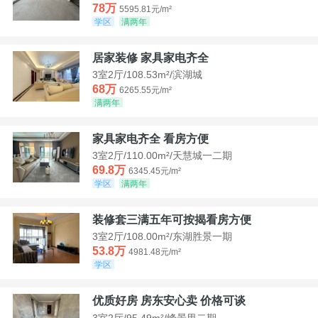
78万
5595.81元/m²
学区
满两年
居家装修 家具家电齐全
3室2厅/108.53m²/滨湖城
68万
6265.55元/m²
满两年
家具家电齐全 看房方便
3室2厅/110.00m²/天慧城一二期
69.8万
6345.45元/m²
学区
满两年
装修套三满五年可按揭看房方便
3室2厅/108.00m²/东湖胜景一期
53.8万
4981.48元/m²
学区
优质好房 房东安心卖 价格可谈
3室2厅/95.49m²/峰景里二期