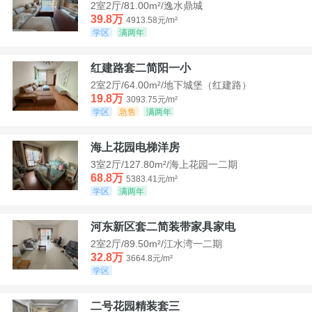
2室2厅/81.00m²/逸水鼎城
39.8万
4913.58元/m²
学区
满两年
红建路套二简阳一小
2室2厅/64.00m²/地下城堡（红建路）
19.8万
3093.75元/m²
学区
急售
满两年
海上花园电梯洋房
3室2厅/127.80m²/海上花园一二期
68.8万
5383.41元/m²
学区
满两年
河东新区套二简装带家具家电
2室2厅/89.50m²/江水湾一二期
32.8万
3664.8元/m²
学区
二号花园精装套三