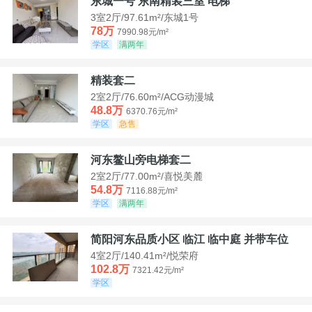
东城一号 东南精装三室 电梯
3室2厅/97.61m²/东城1号
78万
7990.98元/m²
学区
满两年
精装套二
2室2厅/76.60m²/ACG动漫城
48.8万
6370.76元/m²
学区
急售
河东鳌山旁电梯套二
2室2厅/77.00m²/喜悦美麓
54.8万
7116.88元/m²
学区
满两年
简阳河东品质小区 临江 临中庭 并带车位
4室2厅/140.41m²/悦荣府
102.8万
7321.42元/m²
学区