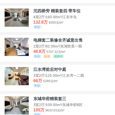
沱四桥旁 精装套四 带车位
4室2厅/160.00m²/江东半岛
132.8万
8300元/m²
学区
电梯套二装修全齐诚意出售
2室2厅/82.00m²/东湖胜景一期
46.8万
5707.32元/m²
学区
急售
满两年
江水湾前后对中庭
3室2厅/125.00m²/江水湾一二期
66万
5280元/m²
学区
东城华府精装套三
3室2厅/109.00m²/东城华府B区
105万
9633.03元/m²
学区