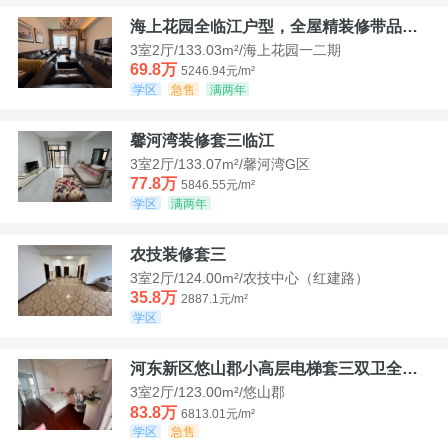
海上花园全临江户型，全屋精装修带品牌家具家电，诚意出售！
3室2厅/133.03m²/海上花园一二期
69.8万
5246.94元/m²
学区
急售
满两年
馨河湾装修套三临江
3室2厅/133.07m²/馨河湾G区
77.8万
5846.55元/m²
学区
满两年
农技装修套三
3室2厅/124.00m²/农技中心（红建路）
35.8万
2887.1元/m²
学区
河东新区悠山郡小高层电梯套三双卫全装带家具家电
3室2厅/123.00m²/悠山郡
83.8万
6813.01元/m²
学区
急售