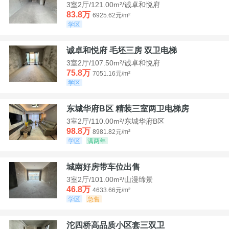
3室2厅/121.00m²/诚卓和悦府
83.8万
6925.62元/m²
学区
诚卓和悦府 毛坯三房 双卫电梯
3室2厅/107.50m²/诚卓和悦府
75.8万
7051.16元/m²
学区
东城华府B区 精装三室两卫电梯房
3室2厅/110.00m²/东城华府B区
98.8万
8981.82元/m²
学区
满两年
城南好房带车位出售
3室2厅/101.00m²/山漫缔景
46.8万
4633.66元/m²
学区
急售
沱四桥高品质小区套三双卫