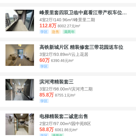
峰景里套四双卫临中庭看江带产权车位诚售
4室2厅/140.96m²/峰景里二期
112.8万
8002.27元/m²
学区
急售
满两年
高铁新城片区 精装修套三带花园送车位
3室2厅/93.89m²/云上花居
60万
6390.46元/m²
学区
滨河湾精装套三
3室2厅/98.00m²/滨河湾二期
85.8万
8755.1元/m²
学区
电梯精装套二诚意出售
2室2厅/97.00m²/园中苑B区
58.8万
6061.86元/m²
学区
满两年