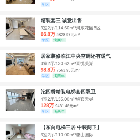
学区
精装套三 诚意出售
3室2厅/114.60m²/河东花园B区
66.8万
5828.97元/m²
学区
满两年
居家装修临江中央空调还有暖气
3室2厅/130.62m²/喜悦美湖
98.8万
7563.93元/m²
学区
满两年
沱四桥精装电梯套四双卫
4室2厅/135.00m²/锦官天樾
128万
9481.48元/m²
学区
满两年
【东向电梯三居 中装两卫】
3室2厅/110.00m²/鳌山国际