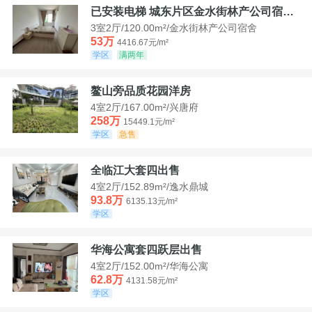
已安装电梯 城东片区金水街林产公司宿舍套三可看江景
3室2厅/120.00m²/金水街林产公司宿舍
53万
4416.67元/m²
学区
满两年
鳌山旁品质花园洋房
4室2厅/167.00m²/兴唐府
258万
15449.1元/m²
学区
急售
全临江大套四出售
4室2厅/152.89m²/逸水鼎城
93.8万
6135.13元/m²
学区
华海公寓套四跃层出售
4室2厅/152.00m²/华海公寓
62.8万
4131.58元/m²
学区