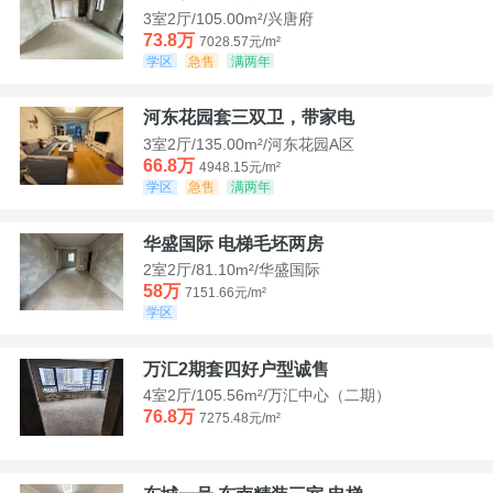
3室2厅/105.00m²/兴唐府
73.8万
7028.57元/m²
学区
急售
满两年
河东花园套三双卫，带家电
3室2厅/135.00m²/河东花园A区
66.8万
4948.15元/m²
学区
急售
满两年
华盛国际 电梯毛坯两房
2室2厅/81.10m²/华盛国际
58万
7151.66元/m²
学区
万汇2期套四好户型诚售
4室2厅/105.56m²/万汇中心（二期）
76.8万
7275.48元/m²