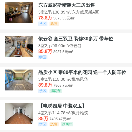
东方威尼斯精装大三房出售
3室2厅/138.89m²/东方威尼斯A区
78.8万
5673.55元/m²
学区
急售
依云谷 套三双卫 装修30多万 带车位
3室2厅/96.00m²/依云谷
85.8万
8937.5元/m²
学区
品质小区 带80平米的花园 送一个人防车位
3室2厅/115.00m²/悦隽风华
89.8万
7808.7元/m²
学区
满两年
【电梯四居 中装双卫】
4室2厅/114.78m²/枫丹雅筑
85万
7405.47元/m²
学区
急售
满两年