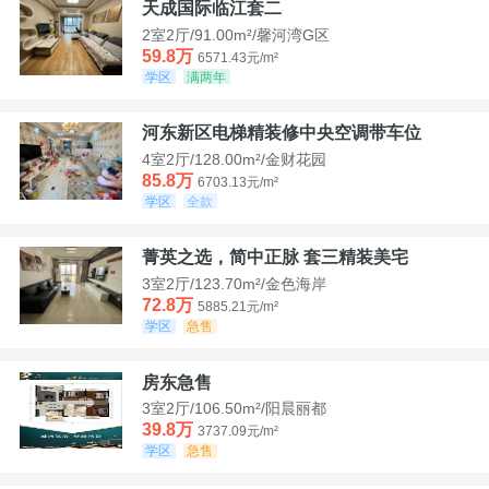
天成国际临江套二
2室2厅/91.00m²/馨河湾G区
59.8万
6571.43元/m²
学区
满两年
河东新区电梯精装修中央空调带车位
4室2厅/128.00m²/金财花园
85.8万
6703.13元/m²
学区
全款
菁英之选，简中正脉 套三精装美宅
3室2厅/123.70m²/金色海岸
72.8万
5885.21元/m²
学区
急售
房东急售
3室2厅/106.50m²/阳晨丽都
39.8万
3737.09元/m²
学区
急售