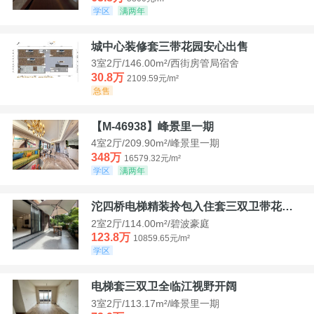
学区
满两年
城中心装修套三带花园安心出售
3室2厅/146.00m²/西街房管局宿舍
30.8万
2109.59元/m²
急售
【M-46938】峰景里一期
4室2厅/209.90m²/峰景里一期
348万
16579.32元/m²
学区
满两年
沱四桥电梯精装拎包入住套三双卫带花园40平米带车位
2室2厅/114.00m²/碧波豪庭
123.8万
10859.65元/m²
学区
电梯套三双卫全临江视野开阔
3室2厅/113.17m²/峰景里一期