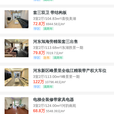
套三双卫 带结构板
3室2厅/104.83m²/喜悦美湖
72.8万
6944.58元/m²
学区
满两年
河东旭海旁精装套三出售
3室2厅/113.68m²/东湖胜景一期
79.8万
7019.7元/m²
学区
急售
满两年
河东新区峰景里全临江精装带产权大车位
3室2厅/113.00m²/峰景里一期
122万
10796.46元/m²
学区
满两年
电梯全装修带家具电器
3室2厅/124.00m²/河韵南苑
68.8万
5548.39元/m²