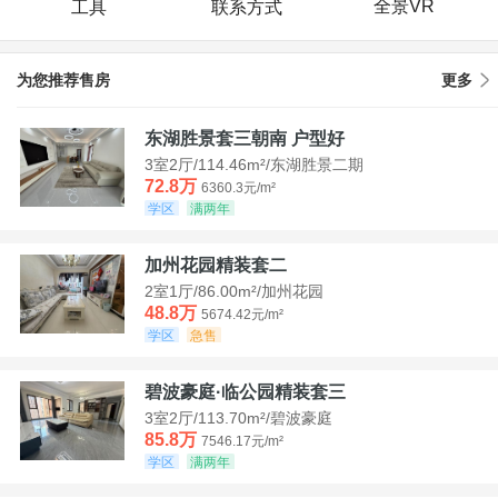
全景VR
工具
联系方式
为您推荐售房
更多
东湖胜景套三朝南 户型好
3室2厅/114.46m²/东湖胜景二期
72.8万
6360.3元/m²
学区
满两年
加州花园精装套二
2室1厅/86.00m²/加州花园
48.8万
5674.42元/m²
学区
急售
碧波豪庭·临公园精装套三
3室2厅/113.70m²/碧波豪庭
85.8万
7546.17元/m²
学区
满两年