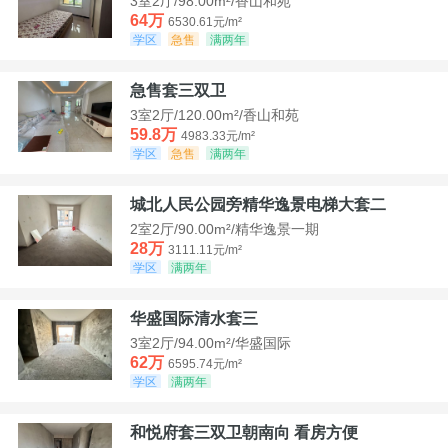
3室2厅/98.00m²/香山和苑
64万
6530.61元/m²
学区
急售
满两年
急售套三双卫
3室2厅/120.00m²/香山和苑
59.8万
4983.33元/m²
学区
急售
满两年
城北人民公园旁精华逸景电梯大套二
2室2厅/90.00m²/精华逸景一期
28万
3111.11元/m²
学区
满两年
华盛国际清水套三
3室2厅/94.00m²/华盛国际
62万
6595.74元/m²
学区
满两年
和悦府套三双卫朝南向 看房方便