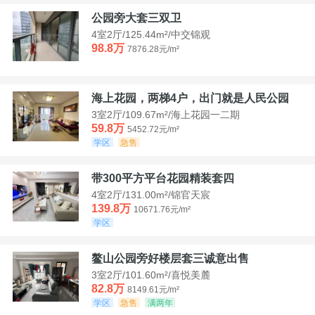
公园旁大套三双卫
4室2厅/125.44m²/中交锦观
98.8万
7876.28元/m²
海上花园，两梯4户，出门就是人民公园
3室2厅/109.67m²/海上花园一二期
59.8万
5452.72元/m²
学区
急售
带300平方平台花园精装套四
4室2厅/131.00m²/锦官天宸
139.8万
10671.76元/m²
学区
鳌山公园旁好楼层套三诚意出售
3室2厅/101.60m²/喜悦美麓
82.8万
8149.61元/m²
学区
急售
满两年