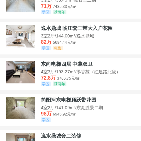
71万
7435.33元/m²
学区
满两年
逸水鼎城 临江套三带大入户花园
3室2厅/144.00m²/逸水鼎城
82万
5694.44元/m²
学区
急售
东向电梯四居 中装双卫
4室3厅/193.27m²/墨香苑（红建路北段）
72.8万
3766.75元/m²
学区
满两年
简阳河东电梯顶跃带花园
4室2厅/141.09m²/东湖胜景二期
98万
6945.92元/m²
学区
逸水鼎城套二装修