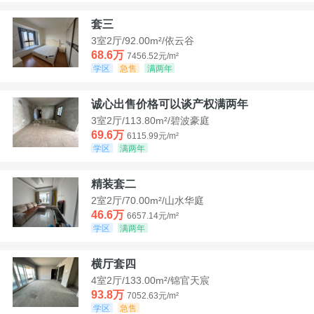
套三
3室2厅/92.00m²/依云谷
68.6万
7456.52元/m²
学区
急售
满两年
诚心出售价格可以谈产权满两年
3室2厅/113.80m²/碧波豪庭
69.6万
6115.99元/m²
学区
满两年
精装套二
2室2厅/70.00m²/山水华庭
46.6万
6657.14元/m²
学区
满两年
横厅套四
4室2厅/133.00m²/锦官天宸
93.8万
7052.63元/m²
学区
急售