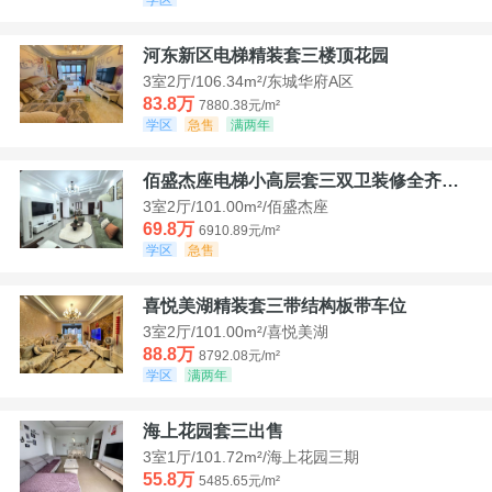
河东新区电梯精装套三楼顶花园
3室2厅/106.34m²/东城华府A区
83.8万
7880.38元/m²
学区
急售
满两年
佰盛杰座电梯小高层套三双卫装修全齐诚意出售
3室2厅/101.00m²/佰盛杰座
69.8万
6910.89元/m²
学区
急售
喜悦美湖精装套三带结构板带车位
3室2厅/101.00m²/喜悦美湖
88.8万
8792.08元/m²
学区
满两年
海上花园套三出售
3室1厅/101.72m²/海上花园三期
55.8万
5485.65元/m²