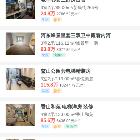
3室2厅/89.00m²/新民街264号
24.8万
2786.52元/m²
学区
急售
河东峰景里套三双卫中庭看内河
3室2厅/116.12m²/峰景里一期
93.8万
8077.85元/m²
学区
满两年
鳌山公园旁电梯精装房
3室2厅/113.00m²/喜悦美麓
115.8万
10247.79元/m²
学区
急售
香山和苑 电梯洋房 装修
4室2厅/133.00m²/香山和苑
85.6万
6436.09元/m²
学区
急售
满两年