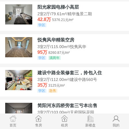
阳光家园电梯小高层
2室2厅/79.61m²/精华逸景二期
42.8万
5376.21元/m²
学区
悦隽风华精装空房
3室2厅/115.00m²/悦隽风华
95万
8260.87元/m²
学区
满两年
建设中路全装修套三，拎包入住
3室2厅/112.00m²/建设中路560号
35万
3125元/m²
学区
急售
简阳河东四桥旁套三亏本出售
3室2厅/103.00m²/天府国际花园
78.8万
7650.49元/m²
学区
首页
售房
租房
新楼盘
我的