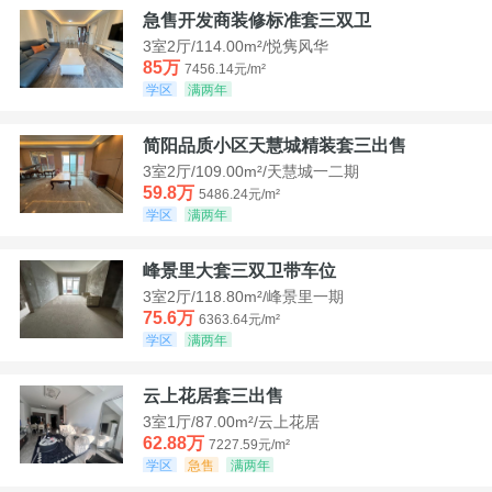
急售开发商装修标准套三双卫
3室2厅/114.00m²/悦隽风华
85万
7456.14元/m²
学区
满两年
简阳品质小区天慧城精装套三出售
3室2厅/109.00m²/天慧城一二期
59.8万
5486.24元/m²
学区
满两年
峰景里大套三双卫带车位
3室2厅/118.80m²/峰景里一期
75.6万
6363.64元/m²
学区
满两年
云上花居套三出售
3室1厅/87.00m²/云上花居
62.88万
7227.59元/m²
学区
急售
满两年