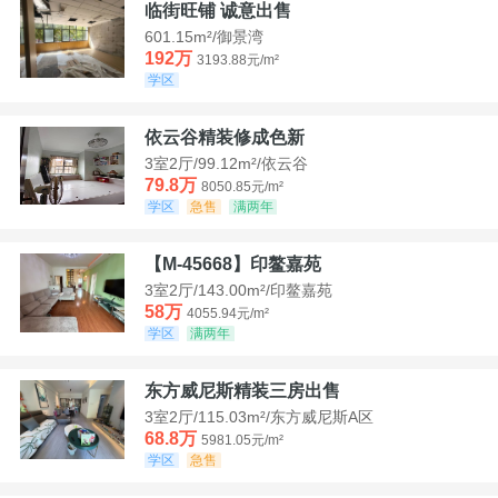
临街旺铺 诚意出售
601.15m²/御景湾
192万
3193.88元/m²
学区
依云谷精装修成色新
3室2厅/99.12m²/依云谷
79.8万
8050.85元/m²
学区
急售
满两年
【M-45668】印鳌嘉苑
3室2厅/143.00m²/印鳌嘉苑
58万
4055.94元/m²
学区
满两年
东方威尼斯精装三房出售
3室2厅/115.03m²/东方威尼斯A区
68.8万
5981.05元/m²
学区
急售