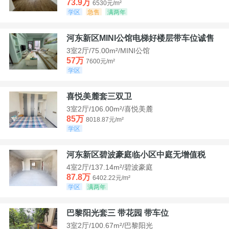
73.9万
6530元/m²
学区
急售
满两年
河东新区MINI公馆电梯好楼层带车位诚售
3室2厅/75.00m²/MINI公馆
57万
7600元/m²
学区
喜悦美麓套三双卫
3室2厅/106.00m²/喜悦美麓
85万
8018.87元/m²
学区
河东新区碧波豪庭临小区中庭无增值税
4室2厅/137.14m²/碧波豪庭
87.8万
6402.22元/m²
学区
满两年
巴黎阳光套三 带花园 带车位
3室2厅/100.67m²/巴黎阳光