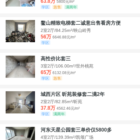
63.8万
5800元/m²
学区
急售
满两年
鳌山精致电梯套二诚意出售看房方便
2室2厅/84.25m²/映山岭秀
56万
6646.88元/m²
学区
高性价比套三
3室2厅/106.00m²/世外桃苑
65万
6132.08元/m²
学区
急售
城西片区 昕苑装修套二满2年
2室2厅/82.85m²/昕苑
37.8万
4562.46元/m²
学区
满两年
河东天星公园套三单价仅5800多
4室2厅/139.39m²/凯颂广场