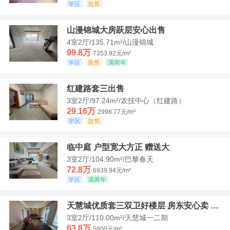
学区
急售
山漫锦城大房跃层安心出售
4室2厅/135.71m²/山漫锦城
99.8万
7353.92元/m²
学区
急售
满两年
红建路套三出售
3室2厅/97.24m²/农技中心（红建路）
29.16万
2998.77元/m²
学区
急售
临中庭 户型宽大方正 赠送大
3室2厅/104.90m²/巴黎春天
72.8万
6939.94元/m²
学区
满两年
天慧城优质套三双卫好楼层 房东安心卖 价格好谈
3室2厅/110.00m²/天慧城一二期
63.8万
5800元/m²