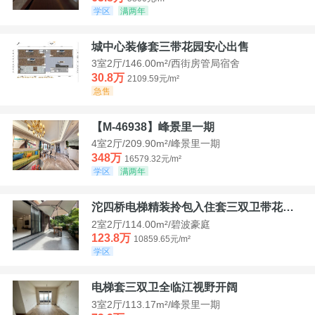
学区
满两年
城中心装修套三带花园安心出售
3室2厅/146.00m²/西街房管局宿舍
30.8万
2109.59元/m²
急售
【M-46938】峰景里一期
4室2厅/209.90m²/峰景里一期
348万
16579.32元/m²
学区
满两年
沱四桥电梯精装拎包入住套三双卫带花园40平米带车位
2室2厅/114.00m²/碧波豪庭
123.8万
10859.65元/m²
学区
电梯套三双卫全临江视野开阔
3室2厅/113.17m²/峰景里一期