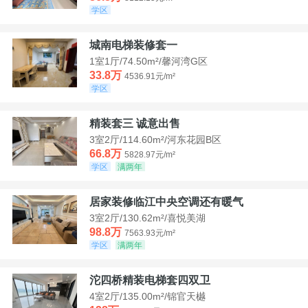
学区
城南电梯装修套一
1室1厅/74.50m²/馨河湾G区
33.8万
4536.91元/m²
学区
精装套三 诚意出售
3室2厅/114.60m²/河东花园B区
66.8万
5828.97元/m²
学区
满两年
居家装修临江中央空调还有暖气
3室2厅/130.62m²/喜悦美湖
98.8万
7563.93元/m²
学区
满两年
沱四桥精装电梯套四双卫
4室2厅/135.00m²/锦官天樾