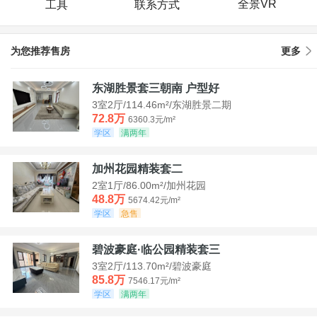
全景VR
工具
联系方式
为您推荐售房
更多
东湖胜景套三朝南 户型好
3室2厅/114.46m²/东湖胜景二期
72.8万
6360.3元/m²
学区
满两年
加州花园精装套二
2室1厅/86.00m²/加州花园
48.8万
5674.42元/m²
学区
急售
碧波豪庭·临公园精装套三
3室2厅/113.70m²/碧波豪庭
85.8万
7546.17元/m²
学区
满两年