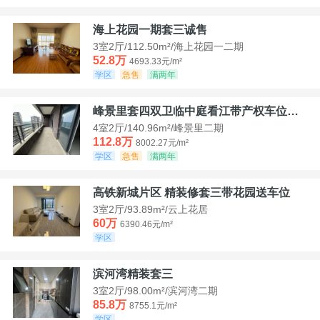
海上花园一期套三诚售
3室2厅/112.50m²/海上花园一二期
52.8万
4693.33元/m²
学区
急售
满两年
峰景里套四双卫临中庭看江带产权车位诚售
4室2厅/140.96m²/峰景里二期
112.8万
8002.27元/m²
学区
急售
满两年
高铁新城片区 精装修套三带花园送车位
3室2厅/93.89m²/云上花居
60万
6390.46元/m²
学区
滨河湾精装套三
3室2厅/98.00m²/滨河湾二期
85.8万
8755.1元/m²
学区