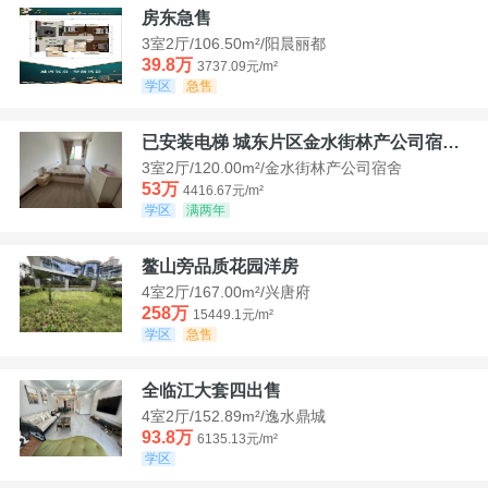
房东急售
3室2厅/106.50m²/阳晨丽都
39.8万
3737.09元/m²
学区
急售
已安装电梯 城东片区金水街林产公司宿舍套三可看江景
3室2厅/120.00m²/金水街林产公司宿舍
53万
4416.67元/m²
学区
满两年
鳌山旁品质花园洋房
4室2厅/167.00m²/兴唐府
258万
15449.1元/m²
学区
急售
全临江大套四出售
4室2厅/152.89m²/逸水鼎城
93.8万
6135.13元/m²
学区