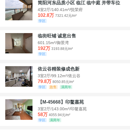
简阳河东品质小区 临江 临中庭 并带车位
4室2厅/140.41m²/悦荣府
102.8万
7321.42元/m²
学区
临街旺铺 诚意出售
601.15m²/御景湾
192万
3193.88元/m²
学区
依云谷精装修成色新
3室2厅/99.12m²/依云谷
79.8万
8050.85元/m²
学区
急售
满两年
【M-45668】印鳌嘉苑
3室2厅/143.00m²/印鳌嘉苑
58万
4055.94元/m²
学区
满两年