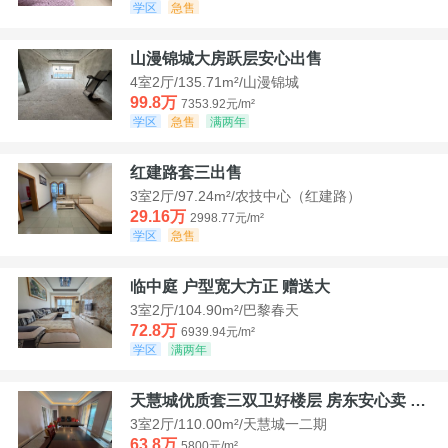
学区
急售
山漫锦城大房跃层安心出售
4室2厅/135.71m²/山漫锦城
99.8万
7353.92元/m²
学区
急售
满两年
红建路套三出售
3室2厅/97.24m²/农技中心（红建路）
29.16万
2998.77元/m²
学区
急售
临中庭 户型宽大方正 赠送大
3室2厅/104.90m²/巴黎春天
72.8万
6939.94元/m²
学区
满两年
天慧城优质套三双卫好楼层 房东安心卖 价格好谈
3室2厅/110.00m²/天慧城一二期
63.8万
5800元/m²