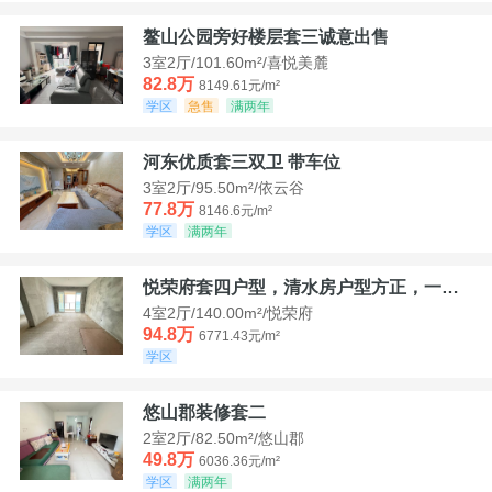
鳌山公园旁好楼层套三诚意出售
3室2厅/101.60m²/喜悦美麓
82.8万
8149.61元/m²
学区
急售
满两年
河东优质套三双卫 带车位
3室2厅/95.50m²/依云谷
77.8万
8146.6元/m²
学区
满两年
悦荣府套四户型，清水房户型方正，一口价94，8
4室2厅/140.00m²/悦荣府
94.8万
6771.43元/m²
学区
悠山郡装修套二
2室2厅/82.50m²/悠山郡
49.8万
6036.36元/m²
学区
满两年