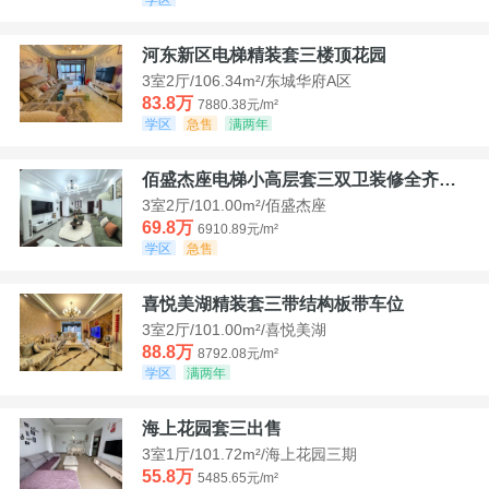
河东新区电梯精装套三楼顶花园
3室2厅/106.34m²/东城华府A区
83.8万
7880.38元/m²
学区
急售
满两年
佰盛杰座电梯小高层套三双卫装修全齐诚意出售
3室2厅/101.00m²/佰盛杰座
69.8万
6910.89元/m²
学区
急售
喜悦美湖精装套三带结构板带车位
3室2厅/101.00m²/喜悦美湖
88.8万
8792.08元/m²
学区
满两年
海上花园套三出售
3室1厅/101.72m²/海上花园三期
55.8万
5485.65元/m²