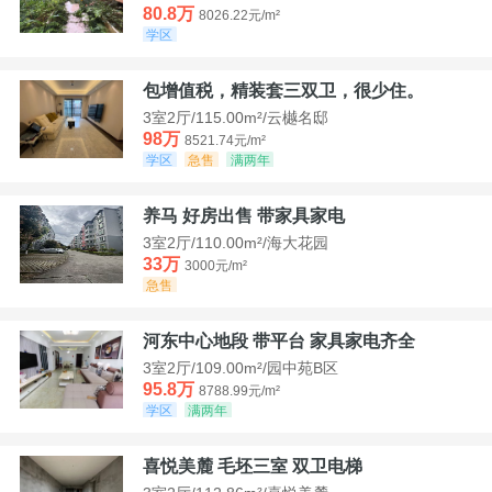
80.8万
8026.22元/m²
学区
包增值税，精装套三双卫，很少住。
3室2厅/115.00m²/云樾名邸
98万
8521.74元/m²
学区
急售
满两年
养马 好房出售 带家具家电
3室2厅/110.00m²/海大花园
33万
3000元/m²
急售
河东中心地段 带平台 家具家电齐全
3室2厅/109.00m²/园中苑B区
95.8万
8788.99元/m²
学区
满两年
喜悦美麓 毛坯三室 双卫电梯