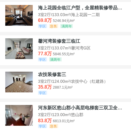
海上花园全临江户型，全屋精装修带品牌家具家电，诚意出售！
3室2厅/133.03m²/海上花园一二期
69.8万
5246.94元/m²
学区
急售
满两年
馨河湾装修套三临江
3室2厅/133.07m²/馨河湾G区
77.8万
5846.55元/m²
学区
满两年
农技装修套三
3室2厅/124.00m²/农技中心（红建路）
35.8万
2887.1元/m²
学区
河东新区悠山郡小高层电梯套三双卫全装带家具家电
3室2厅/123.00m²/悠山郡
83.8万
6813.01元/m²
学区
急售