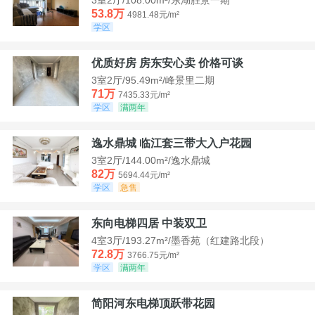
53.8万
4981.48元/m²
学区
优质好房 房东安心卖 价格可谈
3室2厅/95.49m²/峰景里二期
71万
7435.33元/m²
学区
满两年
逸水鼎城 临江套三带大入户花园
3室2厅/144.00m²/逸水鼎城
82万
5694.44元/m²
学区
急售
东向电梯四居 中装双卫
4室3厅/193.27m²/墨香苑（红建路北段）
72.8万
3766.75元/m²
学区
满两年
简阳河东电梯顶跃带花园