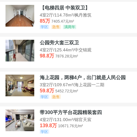
【电梯四居 中装双卫】
4室2厅/114.78m²/枫丹雅筑
85万
7405.47元/m²
学区
急售
满两年
公园旁大套三双卫
4室2厅/125.44m²/中交锦观
98.8万
7876.28元/m²
海上花园，两梯4户，出门就是人民公园
3室2厅/109.67m²/海上花园一二期
59.8万
5452.72元/m²
学区
急售
带300平方平台花园精装套四
4室2厅/131.00m²/锦官天宸
139.8万
10671.76元/m²
学区