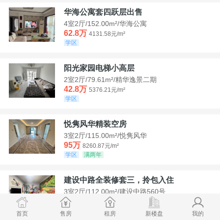
华海公寓套四跃层出售
4室2厅/152.00m²/华海公寓
62.8万
4131.58元/m²
学区
阳光家园电梯小高层
2室2厅/79.61m²/精华逸景二期
42.8万
5376.21元/m²
学区
悦隽风华精装空房
3室2厅/115.00m²/悦隽风华
95万
8260.87元/m²
学区
满两年
建设中路全装修套三，拎包入住
3室2厅/112.00m²/建设中路560号
35万
3125元/m²
学区
急售
首页
售房
租房
新楼盘
我的