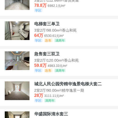
3室2厅/112.86m²/喜悦美麓
78.8万
6982.1元/m²
学区
电梯套三单卫
3室2厅/98.00m²/香山和苑
64万
6530.61元/m²
学区
急售
满两年
急售套三双卫
3室2厅/120.00m²/香山和苑
59.8万
4983.33元/m²
学区
急售
满两年
城北人民公园旁精华逸景电梯大套二
2室2厅/90.00m²/精华逸景一期
28万
3111.11元/m²
学区
满两年
华盛国际清水套三