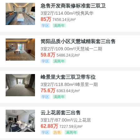
急售开发商装修标准套三双卫
3室2厅/114.00m²/悦隽风华
85万
7456.14元/m²
学区
满两年
简阳品质小区天慧城精装套三出售
3室2厅/109.00m²/天慧城一二期
59.8万
5486.24元/m²
学区
满两年
峰景里大套三双卫带车位
3室2厅/118.80m²/峰景里一期
75.6万
6363.64元/m²
学区
满两年
云上花居套三出售
3室1厅/87.00m²/云上花居
62.88万
7227.59元/m²
学区
急售
满两年