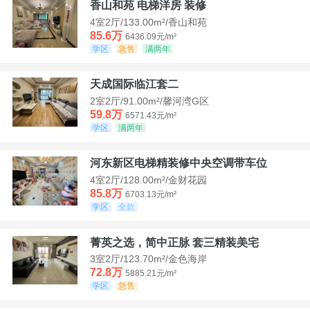
香山和苑 电梯洋房 装修
4室2厅/133.00m²/香山和苑
85.6万
6436.09元/m²
学区
急售
满两年
天成国际临江套二
2室2厅/91.00m²/馨河湾G区
59.8万
6571.43元/m²
学区
满两年
河东新区电梯精装修中央空调带车位
4室2厅/128.00m²/金财花园
85.8万
6703.13元/m²
学区
全款
菁英之选，简中正脉 套三精装美宅
3室2厅/123.70m²/金色海岸
72.8万
5885.21元/m²
学区
急售