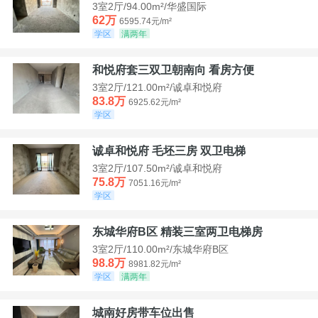
3室2厅/94.00m²/华盛国际
62万
6595.74元/m²
学区
满两年
和悦府套三双卫朝南向 看房方便
3室2厅/121.00m²/诚卓和悦府
83.8万
6925.62元/m²
学区
诚卓和悦府 毛坯三房 双卫电梯
3室2厅/107.50m²/诚卓和悦府
75.8万
7051.16元/m²
学区
东城华府B区 精装三室两卫电梯房
3室2厅/110.00m²/东城华府B区
98.8万
8981.82元/m²
学区
满两年
城南好房带车位出售