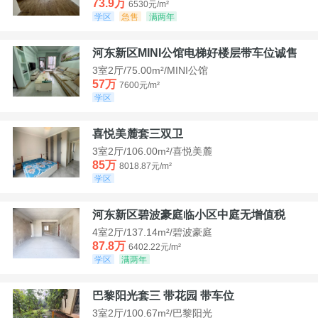
73.9万
6530元/m²
学区
急售
满两年
河东新区MINI公馆电梯好楼层带车位诚售
3室2厅/75.00m²/MINI公馆
57万
7600元/m²
学区
喜悦美麓套三双卫
3室2厅/106.00m²/喜悦美麓
85万
8018.87元/m²
学区
河东新区碧波豪庭临小区中庭无增值税
4室2厅/137.14m²/碧波豪庭
87.8万
6402.22元/m²
学区
满两年
巴黎阳光套三 带花园 带车位
3室2厅/100.67m²/巴黎阳光