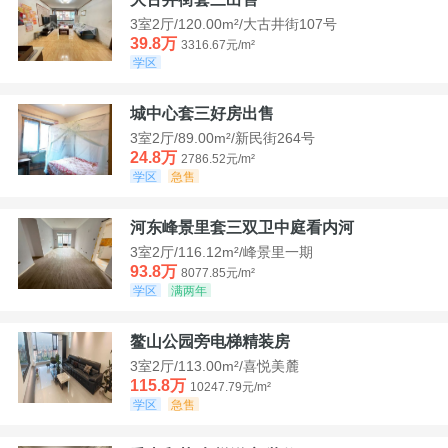
3室2厅/120.00m²/大古井街107号
39.8万
3316.67元/m²
学区
城中心套三好房出售
3室2厅/89.00m²/新民街264号
24.8万
2786.52元/m²
学区
急售
河东峰景里套三双卫中庭看内河
3室2厅/116.12m²/峰景里一期
93.8万
8077.85元/m²
学区
满两年
鳌山公园旁电梯精装房
3室2厅/113.00m²/喜悦美麓
115.8万
10247.79元/m²
学区
急售