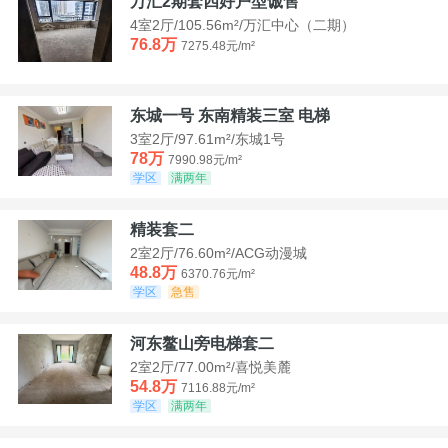
万汇2期套四好户型诚售
4室2厅/105.56m²/万汇中心（二期）
76.8万
7275.48元/m²
东城一号 东南精装三室 电梯
3室2厅/97.61m²/东城1号
78万
7990.98元/m²
学区
满两年
精装套二
2室2厅/76.60m²/ACG动漫城
48.8万
6370.76元/m²
学区
急售
河东鳌山旁电梯套二
2室2厅/77.00m²/喜悦美麓
54.8万
7116.88元/m²
学区
满两年