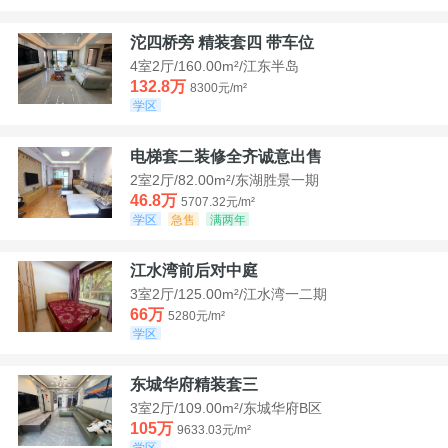
沱四桥旁 精装套四 带车位
4室2厅/160.00m²/江东半岛
132.8万
8300元/m²
学区
电梯套二装修全齐诚意出售
2室2厅/82.00m²/东湖胜景一期
46.8万
5707.32元/m²
学区
急售
满两年
江水湾前后对中庭
3室2厅/125.00m²/江水湾一二期
66万
5280元/m²
学区
东城华府精装套三
3室2厅/109.00m²/东城华府B区
105万
9633.03元/m²
学区