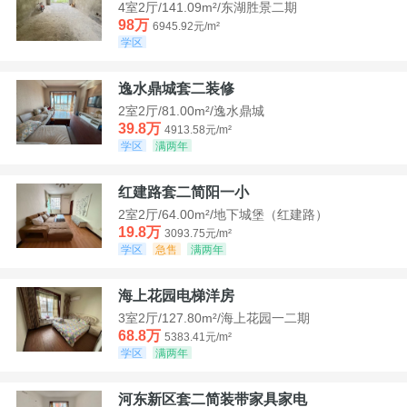
4室2厅/141.09m²/东湖胜景二期
98万
6945.92元/m²
学区
逸水鼎城套二装修
2室2厅/81.00m²/逸水鼎城
39.8万
4913.58元/m²
学区
满两年
红建路套二简阳一小
2室2厅/64.00m²/地下城堡（红建路）
19.8万
3093.75元/m²
学区
急售
满两年
海上花园电梯洋房
3室2厅/127.80m²/海上花园一二期
68.8万
5383.41元/m²
学区
满两年
河东新区套二简装带家具家电