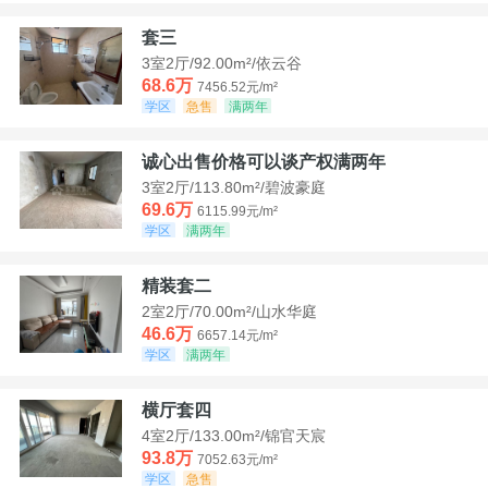
套三
3室2厅/92.00m²/依云谷
68.6万
7456.52元/m²
学区
急售
满两年
诚心出售价格可以谈产权满两年
3室2厅/113.80m²/碧波豪庭
69.6万
6115.99元/m²
学区
满两年
精装套二
2室2厅/70.00m²/山水华庭
46.6万
6657.14元/m²
学区
满两年
横厅套四
4室2厅/133.00m²/锦官天宸
93.8万
7052.63元/m²
学区
急售