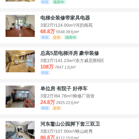
学区
满两年
电梯全装修带家具电器
3室2厅/124.00m²/河韵南苑
68.8万
5548.39元/m²
学区
急售
满两年
总高5层电梯洋房 豪华装修
3室2厅/141.23m²/东方威尼斯B区
108万
7647.1元/m²
学区
单位房 有院子 好停车
3室2厅/84.78m²/粮修厂宿舍
24.8万
2925.22元/m²
学区
急售
河东鳌山公园脚下套三双卫
3室2厅/107.00m²/映山岭秀
86.8万
8112.15元/m²