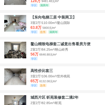
128万
9481.48元/m²
学区
满两年
【东向电梯三居 中装两卫】
3室2厅/110.00m²/鳌山国际
63.8万
5800元/m²
学区
急售
满两年
鳌山精致电梯套二诚意出售看房方便
2室2厅/84.25m²/映山岭秀
56万
6646.88元/m²
学区
高性价比套三
3室2厅/106.00m²/世外桃苑
65万
6132.08元/m²
学区
急售
城西片区 昕苑装修套二满2年
2室2厅/82.85m²/昕苑