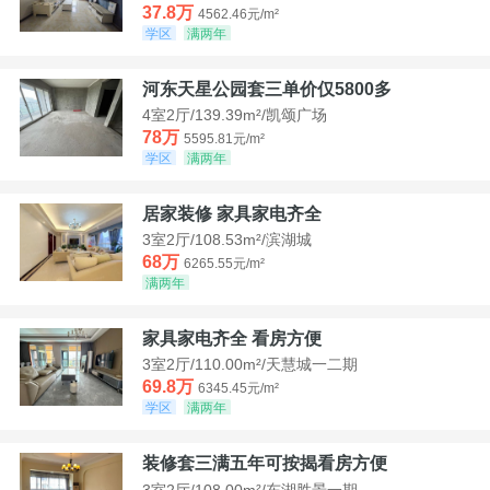
37.8万
4562.46元/m²
学区
满两年
河东天星公园套三单价仅5800多
4室2厅/139.39m²/凯颂广场
78万
5595.81元/m²
学区
满两年
居家装修 家具家电齐全
3室2厅/108.53m²/滨湖城
68万
6265.55元/m²
满两年
家具家电齐全 看房方便
3室2厅/110.00m²/天慧城一二期
69.8万
6345.45元/m²
学区
满两年
装修套三满五年可按揭看房方便
3室2厅/108.00m²/东湖胜景一期