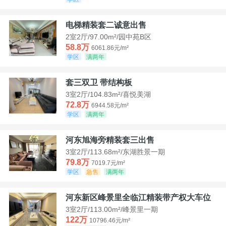
电梯精装套二诚意出售
2室2厅/97.00m²/园中苑B区
58.8万
6061.86元/m²
学区
满两年
套三双卫 带结构板
3室2厅/104.83m²/喜悦美湖
72.8万
6944.58元/m²
学区
满两年
河东旭海旁精装套三出售
3室2厅/113.68m²/东湖胜景一期
79.8万
7019.7元/m²
学区
急售
满两年
河东新区峰景里全临江精装带产权大车位
3室2厅/113.00m²/峰景里一期
122万
10796.46元/m²