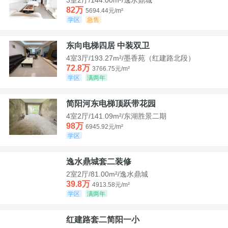
82万
5694.44元/m²
学区
急售
东向电梯四居 中装双卫
4室3厅/193.27m²/墨香苑（红建路北段）
72.8万
3766.75元/m²
学区
满两年
简阳河东电梯顶跃带花园
4室2厅/141.09m²/东湖胜景二期
98万
6945.92元/m²
学区
逸水鼎城套二装修
2室2厅/81.00m²/逸水鼎城
39.8万
4913.58元/m²
学区
满两年
红建路套二简阳一小