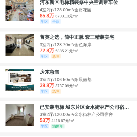
河东新区电梯精装修中央空调带车位
4室2厅/128.00m²/金财花园
85.8万
6703.13元/m²
学区
全款
菁英之选，简中正脉 套三精装美宅
3室2厅/123.70m²/金色海岸
72.8万
5885.21元/m²
学区
急售
房东急售
3室2厅/106.50m²/阳晨丽都
39.8万
3737.09元/m²
学区
急售
已安装电梯 城东片区金水街林产公司宿舍套三可看江景
3室2厅/120.00m²/金水街林产公司宿舍
53万
4416.67元/m²
学区
满两年