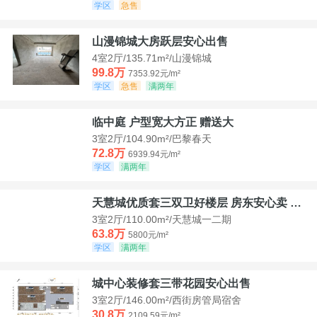
学区
急售
山漫锦城大房跃层安心出售
4室2厅/135.71m²/山漫锦城
99.8万
7353.92元/m²
学区
急售
满两年
临中庭 户型宽大方正 赠送大
3室2厅/104.90m²/巴黎春天
72.8万
6939.94元/m²
学区
满两年
天慧城优质套三双卫好楼层 房东安心卖 价格好谈
3室2厅/110.00m²/天慧城一二期
63.8万
5800元/m²
学区
满两年
城中心装修套三带花园安心出售
3室2厅/146.00m²/西街房管局宿舍
30.8万
2109.59元/m²