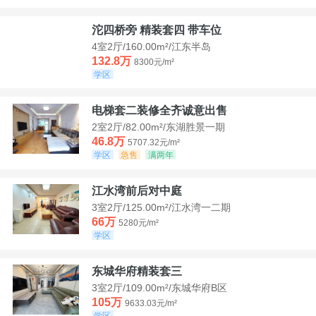
沱四桥旁 精装套四 带车位
4室2厅/160.00m²/江东半岛
132.8万
8300元/m²
学区
电梯套二装修全齐诚意出售
2室2厅/82.00m²/东湖胜景一期
46.8万
5707.32元/m²
学区
急售
满两年
江水湾前后对中庭
3室2厅/125.00m²/江水湾一二期
66万
5280元/m²
学区
东城华府精装套三
3室2厅/109.00m²/东城华府B区
105万
9633.03元/m²
学区