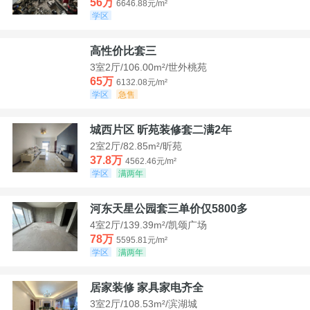
56万
6646.88元/m²
学区
高性价比套三
3室2厅/106.00m²/世外桃苑
65万
6132.08元/m²
学区
急售
城西片区 昕苑装修套二满2年
2室2厅/82.85m²/昕苑
37.8万
4562.46元/m²
学区
满两年
河东天星公园套三单价仅5800多
4室2厅/139.39m²/凯颂广场
78万
5595.81元/m²
学区
满两年
居家装修 家具家电齐全
3室2厅/108.53m²/滨湖城