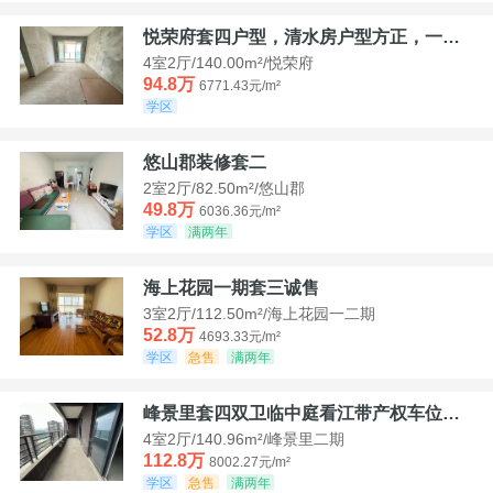
悦荣府套四户型，清水房户型方正，一口价94，8
4室2厅/140.00m²/悦荣府
94.8万
6771.43元/m²
学区
悠山郡装修套二
2室2厅/82.50m²/悠山郡
49.8万
6036.36元/m²
学区
满两年
海上花园一期套三诚售
3室2厅/112.50m²/海上花园一二期
52.8万
4693.33元/m²
学区
急售
满两年
峰景里套四双卫临中庭看江带产权车位诚售
4室2厅/140.96m²/峰景里二期
112.8万
8002.27元/m²
学区
急售
满两年