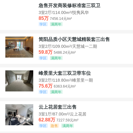
急售开发商装修标准套三双卫
3室2厅/114.00m²/悦隽风华
85万
7456.14元/m²
学区
满两年
简阳品质小区天慧城精装套三出售
3室2厅/109.00m²/天慧城一二期
59.8万
5486.24元/m²
学区
满两年
峰景里大套三双卫带车位
3室2厅/118.80m²/峰景里一期
75.6万
6363.64元/m²
学区
满两年
云上花居套三出售
3室1厅/87.00m²/云上花居
62.88万
7227.59元/m²
学区
急售
满两年