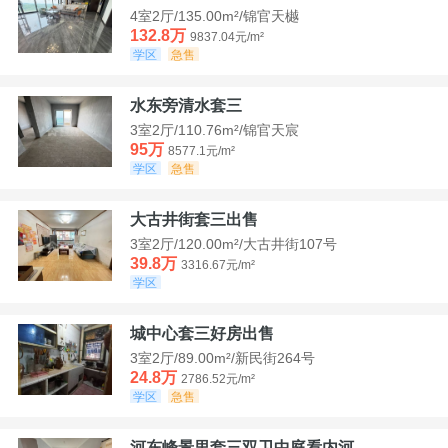
4室2厅/135.00m²/锦官天樾
132.8万
9837.04元/m²
学区
急售
水东旁清水套三
3室2厅/110.76m²/锦官天宸
95万
8577.1元/m²
学区
急售
大古井街套三出售
3室2厅/120.00m²/大古井街107号
39.8万
3316.67元/m²
学区
城中心套三好房出售
3室2厅/89.00m²/新民街264号
24.8万
2786.52元/m²
学区
急售
河东峰景里套三双卫中庭看内河