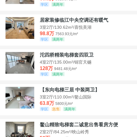
学区
满两年
居家装修临江中央空调还有暖气
3室2厅/130.62m²/喜悦美湖
98.8万
7563.93元/m²
学区
满两年
沱四桥精装电梯套四双卫
4室2厅/135.00m²/锦官天樾
128万
9481.48元/m²
学区
满两年
【东向电梯三居 中装两卫】
3室2厅/110.00m²/鳌山国际
63.8万
5800元/m²
学区
急售
满两年
鳌山精致电梯套二诚意出售看房方便
2室2厅/84.25m²/映山岭秀