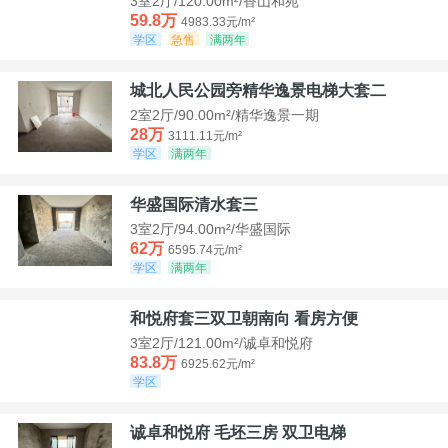
3室2厅/120.00m²/香山和苑
59.8万
4983.33元/m²
学区
急售
满两年
城北人民公园旁精华逸景电梯大套二
2室2厅/90.00m²/精华逸景一期
28万
3111.11元/m²
学区
满两年
华盛国际清水套三
3室2厅/94.00m²/华盛国际
62万
6595.74元/m²
学区
满两年
和悦府套三双卫朝南向 看房方便
3室2厅/121.00m²/诚卓和悦府
83.8万
6925.62元/m²
学区
诚卓和悦府 毛坯三房 双卫电梯