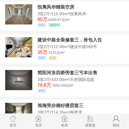
悦隽风华精装空房
3室2厅/115.00m²/悦隽风华
95万
8260.87元/m²
学区
满两年
建设中路全装修套三，拎包入住
3室2厅/112.00m²/建设中路560号
35万
3125元/m²
学区
急售
简阳河东四桥旁套三亏本出售
3室2厅/103.00m²/天府国际花园
78.8万
7650.49元/m²
学区
旭海旁步梯好楼层套三
3室2厅/114.35m²/御景湾
52万
4547.44元/m²
学区
急售
首页
售房
租房
新楼盘
我的