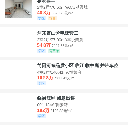
精装套二
2室2厅/76.60m²/ACG动漫城
48.8万
6370.76元/m²
学区
急售
河东鳌山旁电梯套二
2室2厅/77.00m²/喜悦美麓
54.8万
7116.88元/m²
学区
满两年
简阳河东品质小区 临江 临中庭 并带车位
4室2厅/140.41m²/悦荣府
102.8万
7321.42元/m²
学区
临街旺铺 诚意出售
601.15m²/御景湾
192万
3193.88元/m²
学区