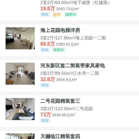
2室2厅/64.00m²/地下城堡（红建路）
19.8万
3093.75元/m²
学区
急售
满两年
海上花园电梯洋房
3室2厅/127.80m²/海上花园一二期
68.8万
5383.41元/m²
学区
满两年
河东新区套二简装带家具家电
2室2厅/89.50m²/江水湾一二期
32.8万
3664.8元/m²
学区
二号花园精装套三
3室2厅/123.00m²/二号花园
73万
5934.96元/m²
学区
天樾临江精装套四