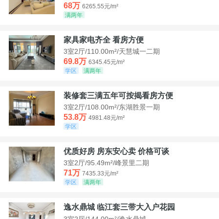
68万
6265.55元/m²
满两年
家具家电齐全 看房方便
3室2厅/110.00m²/天慧城一二期
69.8万
6345.45元/m²
学区
满两年
装修套三满五年可按揭看房方便
3室2厅/108.00m²/东湖胜景一期
53.8万
4981.48元/m²
学区
优质好房 房东安心卖 价格可谈
3室2厅/95.49m²/峰景里二期
71万
7435.33元/m²
学区
满两年
逸水鼎城 临江套三带大入户花园
3室2厅/144.00m²/逸水鼎城