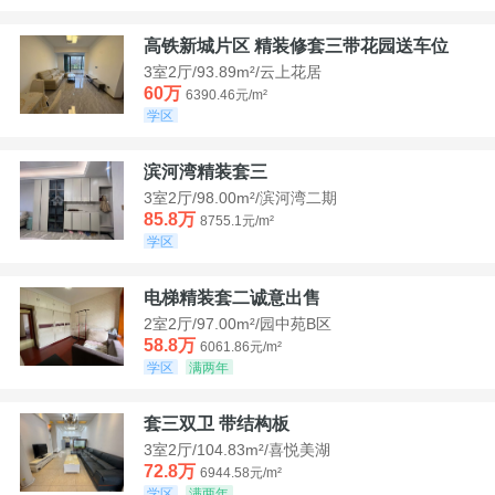
高铁新城片区 精装修套三带花园送车位
3室2厅/93.89m²/云上花居
60万
6390.46元/m²
学区
滨河湾精装套三
3室2厅/98.00m²/滨河湾二期
85.8万
8755.1元/m²
学区
电梯精装套二诚意出售
2室2厅/97.00m²/园中苑B区
58.8万
6061.86元/m²
学区
满两年
套三双卫 带结构板
3室2厅/104.83m²/喜悦美湖
72.8万
6944.58元/m²
学区
满两年