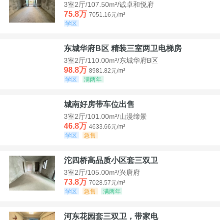
3室2厅/107.50m²/诚卓和悦府
75.8万
7051.16元/m²
学区
东城华府B区 精装三室两卫电梯房
3室2厅/110.00m²/东城华府B区
98.8万
8981.82元/m²
学区
满两年
城南好房带车位出售
3室2厅/101.00m²/山漫缔景
46.8万
4633.66元/m²
学区
急售
沱四桥高品质小区套三双卫
3室2厅/105.00m²/兴唐府
73.8万
7028.57元/m²
学区
急售
满两年
河东花园套三双卫，带家电