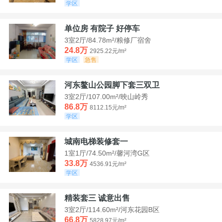
学区
单位房 有院子 好停车
3室2厅/84.78m²/粮修厂宿舍
24.8万
2925.22元/m²
学区
急售
河东鳌山公园脚下套三双卫
3室2厅/107.00m²/映山岭秀
86.8万
8112.15元/m²
学区
城南电梯装修套一
1室1厅/74.50m²/馨河湾G区
33.8万
4536.91元/m²
学区
精装套三 诚意出售
3室2厅/114.60m²/河东花园B区
66.8万
5828.97元/m²