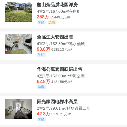
鳌山旁品质花园洋房
4室2厅/167.00m²/兴唐府
258万
15449.1元/m²
学区
急售
全临江大套四出售
4室2厅/152.89m²/逸水鼎城
93.8万
6135.13元/m²
学区
华海公寓套四跃层出售
4室2厅/152.00m²/华海公寓
62.8万
4131.58元/m²
学区
阳光家园电梯小高层
2室2厅/79.61m²/精华逸景二期
42.8万
5376.21元/m²
学区