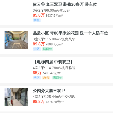
依云谷 套三双卫 装修30多万 带车位
3室2厅/96.00m²/依云谷
85.8万
8937.5元/m²
学区
品质小区 带80平米的花园 送一个人防车位
3室2厅/115.00m²/悦隽风华
89.8万
7808.7元/m²
学区
满两年
【电梯四居 中装双卫】
4室2厅/114.78m²/枫丹雅筑
85万
7405.47元/m²
学区
急售
满两年
公园旁大套三双卫
4室2厅/125.44m²/中交锦观
98.8万
7876.28元/m²