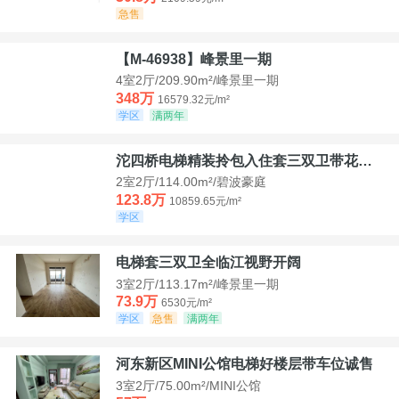
急售
【M-46938】峰景里一期
4室2厅/209.90m²/峰景里一期
348万
16579.32元/m²
学区
满两年
沱四桥电梯精装拎包入住套三双卫带花园40平米带车位
2室2厅/114.00m²/碧波豪庭
123.8万
10859.65元/m²
学区
电梯套三双卫全临江视野开阔
3室2厅/113.17m²/峰景里一期
73.9万
6530元/m²
学区
急售
满两年
河东新区MINI公馆电梯好楼层带车位诚售
3室2厅/75.00m²/MINI公馆