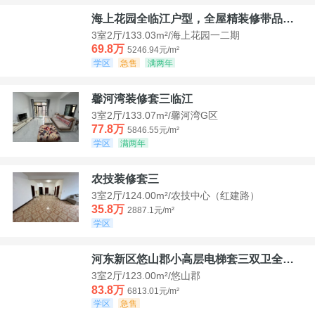
海上花园全临江户型，全屋精装修带品牌家具家电，诚意出售！
3室2厅/133.03m²/海上花园一二期
69.8万
5246.94元/m²
学区
急售
满两年
馨河湾装修套三临江
3室2厅/133.07m²/馨河湾G区
77.8万
5846.55元/m²
学区
满两年
农技装修套三
3室2厅/124.00m²/农技中心（红建路）
35.8万
2887.1元/m²
学区
河东新区悠山郡小高层电梯套三双卫全装带家具家电
3室2厅/123.00m²/悠山郡
83.8万
6813.01元/m²
学区
急售