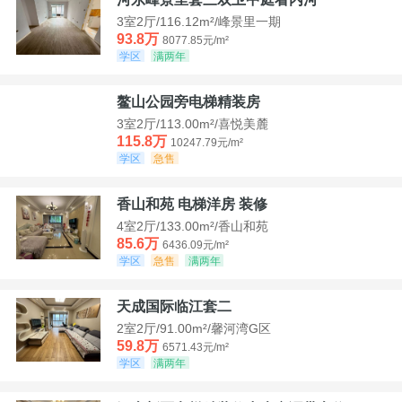
3室2厅/116.12m²/峰景里一期
93.8万
8077.85元/m²
学区
满两年
鳌山公园旁电梯精装房
3室2厅/113.00m²/喜悦美麓
115.8万
10247.79元/m²
学区
急售
香山和苑 电梯洋房 装修
4室2厅/133.00m²/香山和苑
85.6万
6436.09元/m²
学区
急售
满两年
天成国际临江套二
2室2厅/91.00m²/馨河湾G区
59.8万
6571.43元/m²
学区
满两年