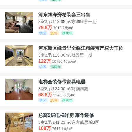
河东旭海旁精装套三出售
3室2厅/113.68m²/东湖胜景一期
79.8万
7019.7元/m²
学区
急售
满两年
河东新区峰景里全临江精装带产权大车位
3室2厅/113.00m²/峰景里一期
122万
10796.46元/m²
学区
满两年
电梯全装修带家具电器
3室2厅/124.00m²/河韵南苑
68.8万
5548.39元/m²
学区
急售
满两年
总高5层电梯洋房 豪华装修
3室2厅/141.23m²/东方威尼斯B区
108万
7647.1元/m²