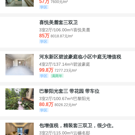
57万
7600元/m²
学区
喜悦美麓套三双卫
3室2厅/106.00m²/喜悦美麓
85万
8018.87元/m²
学区
河东新区碧波豪庭临小区中庭无增值税
4室2厅/137.14m²/碧波豪庭
99.8万
7277.23元/m²
学区
满两年
巴黎阳光套三 带花园 带车位
3室2厅/100.67m²/巴黎阳光
80.8万
8026.22元/m²
学区
包增值税，精装套三双卫，很少住。
3室2厅/115.00m²/云樾名邸