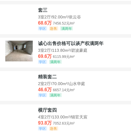
套三
3室2厅/92.00m²/依云谷
68.6万
7456.52元/m²
学区
急售
满两年
诚心出售价格可以谈产权满两年
3室2厅/113.80m²/碧波豪庭
69.6万
6115.99元/m²
学区
满两年
精装套二
2室2厅/70.00m²/山水华庭
46.6万
6657.14元/m²
学区
满两年
横厅套四
4室2厅/133.00m²/锦官天宸
93.8万
7052.63元/m²
学区
急售