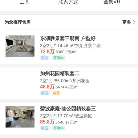
全景VR
工具
联系方式
为您推荐售房
更多
东湖胜景套三朝南 户型好
3室2厅/114.46m²/东湖胜景二期
72.8万
6360.3元/m²
学区
满两年
加州花园精装套二
2室1厅/86.00m²/加州花园
48.8万
5674.42元/m²
学区
急售
碧波豪庭·临公园精装套三
3室2厅/113.70m²/碧波豪庭
85.8万
7546.17元/m²
学区
满两年