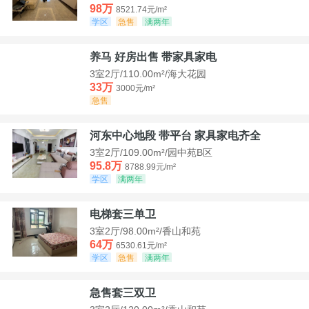
98万
8521.74元/m²
学区
急售
满两年
养马 好房出售 带家具家电
3室2厅/110.00m²/海大花园
33万
3000元/m²
急售
河东中心地段 带平台 家具家电齐全
3室2厅/109.00m²/园中苑B区
95.8万
8788.99元/m²
学区
满两年
电梯套三单卫
3室2厅/98.00m²/香山和苑
64万
6530.61元/m²
学区
急售
满两年
急售套三双卫