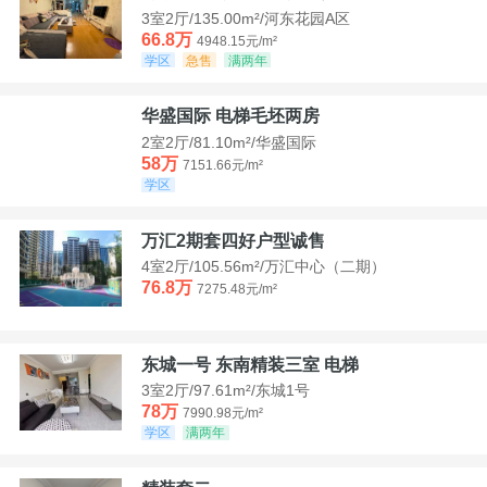
3室2厅/135.00m²/河东花园A区
66.8万
4948.15元/m²
学区
急售
满两年
华盛国际 电梯毛坯两房
2室2厅/81.10m²/华盛国际
58万
7151.66元/m²
学区
万汇2期套四好户型诚售
4室2厅/105.56m²/万汇中心（二期）
76.8万
7275.48元/m²
东城一号 东南精装三室 电梯
3室2厅/97.61m²/东城1号
78万
7990.98元/m²
学区
满两年