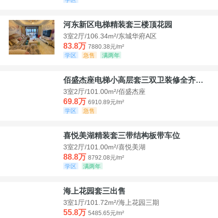
河东新区电梯精装套三楼顶花园
3室2厅/106.34m²/东城华府A区
83.8万
7880.38元/m²
学区
急售
满两年
佰盛杰座电梯小高层套三双卫装修全齐诚意出售
3室2厅/101.00m²/佰盛杰座
69.8万
6910.89元/m²
学区
急售
喜悦美湖精装套三带结构板带车位
3室2厅/101.00m²/喜悦美湖
88.8万
8792.08元/m²
学区
满两年
海上花园套三出售
3室1厅/101.72m²/海上花园三期
55.8万
5485.65元/m²