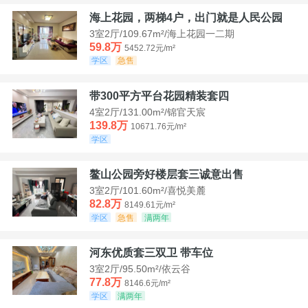
海上花园，两梯4户，出门就是人民公园
3室2厅/109.67m²/海上花园一二期
59.8万
5452.72元/m²
学区
急售
带300平方平台花园精装套四
4室2厅/131.00m²/锦官天宸
139.8万
10671.76元/m²
学区
鳌山公园旁好楼层套三诚意出售
3室2厅/101.60m²/喜悦美麓
82.8万
8149.61元/m²
学区
急售
满两年
河东优质套三双卫 带车位
3室2厅/95.50m²/依云谷
77.8万
8146.6元/m²
学区
满两年