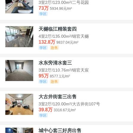
3室2厅/123.00m²/二号花园
73万
5934.96元/m²
学区
天樾临江精装套四
4室2厅/135.00m²/锦官天樾
132.8万
9837.04元/m²
学区
急售
水东旁清水套三
3室2厅/110.76m²/锦官天宸
95万
8577.1元/m²
学区
急售
大古井街套三出售
3室2厅/120.00m²/大古井街107号
39.8万
3316.67元/m²
学区
城中心套三好房出售