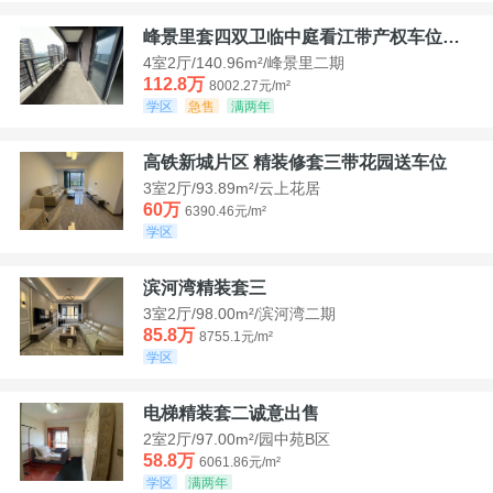
峰景里套四双卫临中庭看江带产权车位诚售
4室2厅/140.96m²/峰景里二期
112.8万
8002.27元/m²
学区
急售
满两年
高铁新城片区 精装修套三带花园送车位
3室2厅/93.89m²/云上花居
60万
6390.46元/m²
学区
滨河湾精装套三
3室2厅/98.00m²/滨河湾二期
85.8万
8755.1元/m²
学区
电梯精装套二诚意出售
2室2厅/97.00m²/园中苑B区
58.8万
6061.86元/m²
学区
满两年