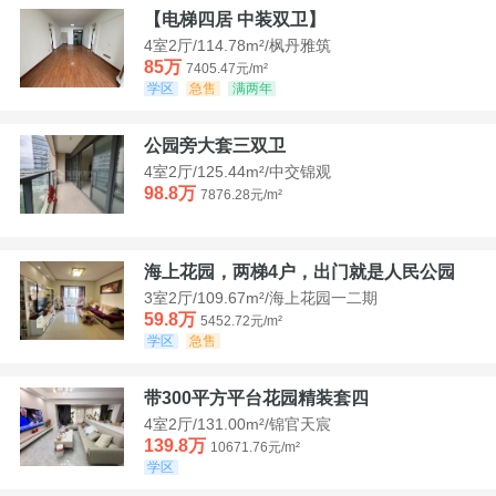
【电梯四居 中装双卫】
4室2厅/114.78m²/枫丹雅筑
85万
7405.47元/m²
学区
急售
满两年
公园旁大套三双卫
4室2厅/125.44m²/中交锦观
98.8万
7876.28元/m²
海上花园，两梯4户，出门就是人民公园
3室2厅/109.67m²/海上花园一二期
59.8万
5452.72元/m²
学区
急售
带300平方平台花园精装套四
4室2厅/131.00m²/锦官天宸
139.8万
10671.76元/m²
学区