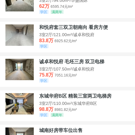
3室2厅/94.00m²/华盛国际
62万
6595.74元/m²
学区
满两年
和悦府套三双卫朝南向 看房方便
3室2厅/121.00m²/诚卓和悦府
83.8万
6925.62元/m²
学区
诚卓和悦府 毛坯三房 双卫电梯
3室2厅/107.50m²/诚卓和悦府
75.8万
7051.16元/m²
学区
东城华府B区 精装三室两卫电梯房
3室2厅/110.00m²/东城华府B区
98.8万
8981.82元/m²
学区
满两年
城南好房带车位出售