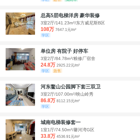
总高5层电梯洋房 豪华装修
3室2厅/141.23m²/东方威尼斯B区
108万
7647.1元/m²
学区
单位房 有院子 好停车
3室2厅/84.78m²/粮修厂宿舍
24.8万
2925.22元/m²
学区
急售
河东鳌山公园脚下套三双卫
3室2厅/107.00m²/映山岭秀
86.8万
8112.15元/m²
学区
城南电梯装修套一
1室1厅/74.50m²/馨河湾G区
33.8万
4536.91元/m²