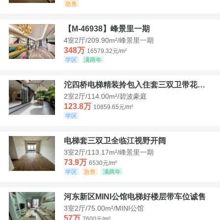
急售
【M-46938】峰景里一期
4室2厅/209.90m²/峰景里一期
348万
16579.32元/m²
学区
满两年
沱四桥电梯精装拎包入住套三双卫带花园40平米带车位
2室2厅/114.00m²/碧波豪庭
123.8万
10859.65元/m²
学区
电梯套三双卫全临江视野开阔
3室2厅/113.17m²/峰景里一期
73.9万
6530元/m²
学区
急售
满两年
河东新区MINI公馆电梯好楼层带车位诚售
3室2厅/75.00m²/MINI公馆
57万
7600元/m²