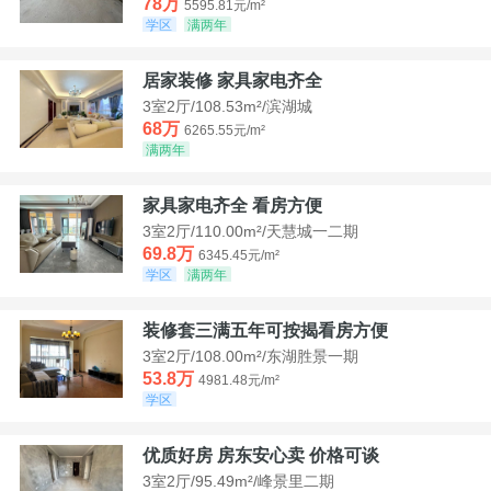
78万
5595.81元/m²
学区
满两年
居家装修 家具家电齐全
3室2厅/108.53m²/滨湖城
68万
6265.55元/m²
满两年
家具家电齐全 看房方便
3室2厅/110.00m²/天慧城一二期
69.8万
6345.45元/m²
学区
满两年
装修套三满五年可按揭看房方便
3室2厅/108.00m²/东湖胜景一期
53.8万
4981.48元/m²
学区
优质好房 房东安心卖 价格可谈
3室2厅/95.49m²/峰景里二期