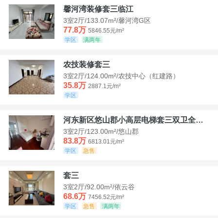
馨河湾装修套三临江
3室2厅/133.07m²/馨河湾G区
77.8万
5846.55元/m²
学区
满两年
农技装修套三
3室2厅/124.00m²/农技中心（红建路）
35.8万
2887.1元/m²
学区
河东新区悠山郡小高层电梯套三双卫全装带家具家电
3室2厅/123.00m²/悠山郡
83.8万
6813.01元/m²
学区
急售
套三
3室2厅/92.00m²/依云谷
68.6万
7456.52元/m²
学区
急售
满两年