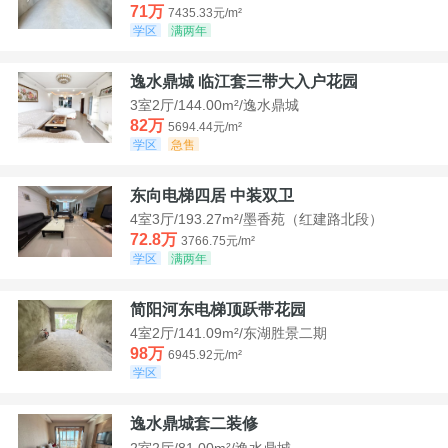
71万
7435.33元/m²
学区
满两年
逸水鼎城 临江套三带大入户花园
3室2厅/144.00m²/逸水鼎城
82万
5694.44元/m²
学区
急售
东向电梯四居 中装双卫
4室3厅/193.27m²/墨香苑（红建路北段）
72.8万
3766.75元/m²
学区
满两年
简阳河东电梯顶跃带花园
4室2厅/141.09m²/东湖胜景二期
98万
6945.92元/m²
学区
逸水鼎城套二装修
2室2厅/81.00m²/逸水鼎城