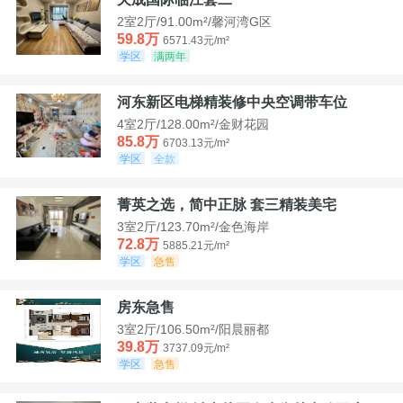
2室2厅/91.00m²/馨河湾G区
59.8万
6571.43元/m²
学区
满两年
河东新区电梯精装修中央空调带车位
4室2厅/128.00m²/金财花园
85.8万
6703.13元/m²
学区
全款
菁英之选，简中正脉 套三精装美宅
3室2厅/123.70m²/金色海岸
72.8万
5885.21元/m²
学区
急售
房东急售
3室2厅/106.50m²/阳晨丽都
39.8万
3737.09元/m²
学区
急售