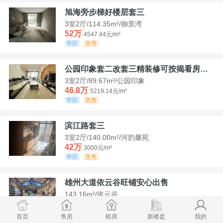
旭海旁步梯好楼层套三
3室2厅/114.35m²/御景湾
52万
4547.44元/m²
学区
急售
公园印象套二改套三精装修可按揭看房方便
3室2厅/89.67m²/公园印象
46.8万
5219.14元/m²
学区
急售
滨江路套三
3室2厅/140.00m²/河韵馨苑
42万
3000元/m²
学区
急售
雄州大道依云谷旺铺安心出售
143.16m²/依云谷
178.8万
12489.52元/m²
学区
满两年
首页
售房
租房
新楼盘
我的