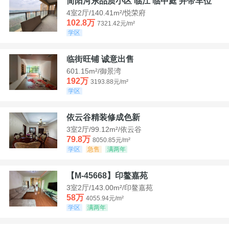
简阳河东品质小区 临江 临中庭 并带车位
4室2厅/140.41m²/悦荣府
102.8万
7321.42元/m²
学区
临街旺铺 诚意出售
601.15m²/御景湾
192万
3193.88元/m²
学区
依云谷精装修成色新
3室2厅/99.12m²/依云谷
79.8万
8050.85元/m²
学区
急售
满两年
【M-45668】印鳌嘉苑
3室2厅/143.00m²/印鳌嘉苑
58万
4055.94元/m²
学区
满两年