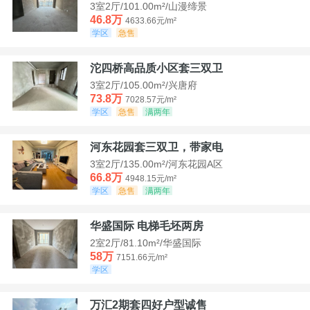
3室2厅/101.00m²/山漫缔景
46.8万
4633.66元/m²
学区
急售
沱四桥高品质小区套三双卫
3室2厅/105.00m²/兴唐府
73.8万
7028.57元/m²
学区
急售
满两年
河东花园套三双卫，带家电
3室2厅/135.00m²/河东花园A区
66.8万
4948.15元/m²
学区
急售
满两年
华盛国际 电梯毛坯两房
2室2厅/81.10m²/华盛国际
58万
7151.66元/m²
学区
万汇2期套四好户型诚售