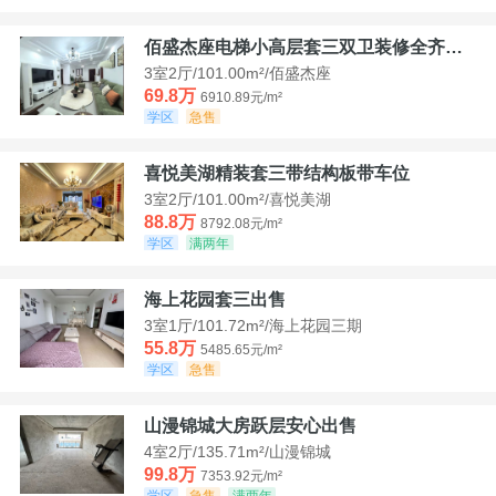
佰盛杰座电梯小高层套三双卫装修全齐诚意出售
3室2厅/101.00m²/佰盛杰座
69.8万
6910.89元/m²
学区
急售
喜悦美湖精装套三带结构板带车位
3室2厅/101.00m²/喜悦美湖
88.8万
8792.08元/m²
学区
满两年
海上花园套三出售
3室1厅/101.72m²/海上花园三期
55.8万
5485.65元/m²
学区
急售
山漫锦城大房跃层安心出售
4室2厅/135.71m²/山漫锦城
99.8万
7353.92元/m²
学区
急售
满两年