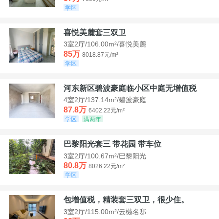
学区
喜悦美麓套三双卫
3室2厅/106.00m²/喜悦美麓
85万
8018.87元/m²
学区
河东新区碧波豪庭临小区中庭无增值税
4室2厅/137.14m²/碧波豪庭
87.8万
6402.22元/m²
学区
满两年
巴黎阳光套三 带花园 带车位
3室2厅/100.67m²/巴黎阳光
80.8万
8026.22元/m²
学区
包增值税，精装套三双卫，很少住。
3室2厅/115.00m²/云樾名邸