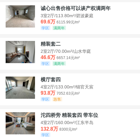
诚心出售价格可以谈产权满两年
3室2厅/113.80m²/碧波豪庭
69.6万
6115.99元/m²
学区
满两年
精装套二
2室2厅/70.00m²/山水华庭
46.6万
6657.14元/m²
学区
满两年
横厅套四
4室2厅/133.00m²/锦官天宸
93.8万
7052.63元/m²
学区
急售
沱四桥旁 精装套四 带车位
4室2厅/160.00m²/江东半岛
132.8万
8300元/m²
学区