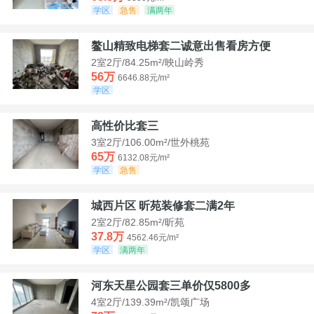
学区
急售
满两年
鳌山精致电梯套二诚意出售看房方便
2室2厅/84.25m²/映山岭秀
56万
6646.88元/m²
学区
高性价比套三
3室2厅/106.00m²/世外桃苑
65万
6132.08元/m²
学区
急售
城西片区 昕苑装修套二满2年
2室2厅/82.85m²/昕苑
37.8万
4562.46元/m²
学区
满两年
河东天星公园套三单价仅5800多
4室2厅/139.39m²/凯颂广场