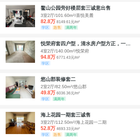
鳌山公园旁好楼层套三诚意出售
3室2厅/101.60m²/喜悦美麓
82.8万
8149.61元/m²
学区
急售
满两年
悦荣府套四户型，清水房户型方正，一口价94，8
4室2厅/140.00m²/悦荣府
94.8万
6771.43元/m²
学区
悠山郡装修套二
2室2厅/82.50m²/悠山郡
49.8万
6036.36元/m²
学区
满两年
海上花园一期套三诚售
3室2厅/112.50m²/海上花园一二期
52.8万
4693.33元/m²
学区
急售
满两年