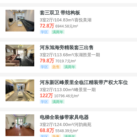
套三双卫 带结构板
3室2厅/104.83m²/喜悦美湖
72.8万
6944.58元/m²
学区
满两年
河东旭海旁精装套三出售
3室2厅/113.68m²/东湖胜景一期
79.8万
7019.7元/m²
学区
急售
满两年
河东新区峰景里全临江精装带产权大车位
3室2厅/113.00m²/峰景里一期
122万
10796.46元/m²
学区
满两年
电梯全装修带家具电器
3室2厅/124.00m²/河韵南苑
68.8万
5548.39元/m²
学区
急售
满两年