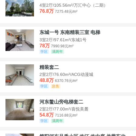
4室2厅/105.56m²/万汇中心（二期）
76.8万
7275.48元/m²
东城一号 东南精装三室 电梯
3室2厅/97.61m²/东城1号
78万
7990.98元/m²
学区
满两年
精装套二
2室2厅/76.60m²/ACG动漫城
48.8万
6370.76元/m²
学区
急售
河东鳌山旁电梯套二
2室2厅/77.00m²/喜悦美麓
54.8万
7116.88元/m²
学区
满两年