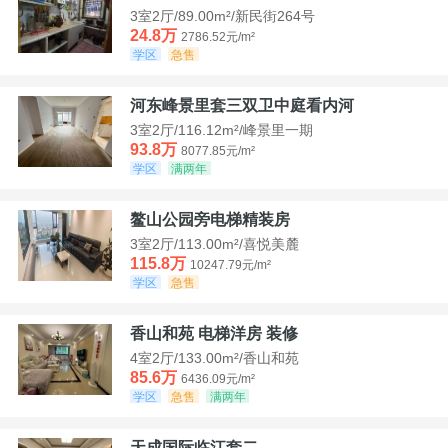
3室2厅/89.00m²/新民街264号
24.8万
2786.52元/m²
学区
急售
河东峰景里套三双卫中庭看内河
3室2厅/116.12m²/峰景里一期
93.8万
8077.85元/m²
学区
满两年
鳌山公园旁电梯精装房
3室2厅/113.00m²/喜悦美麓
115.8万
10247.79元/m²
学区
急售
香山和苑 电梯洋房 装修
4室2厅/133.00m²/香山和苑
85.6万
6436.09元/m²
学区
急售
满两年
天成国际临江套二