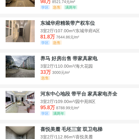
98万
8521.74元/m²
学区
急售
满两年
东城华府精装带产权车位
3室2厅/107.00m²/东城华府A区
81.8万
7644.86元/m²
学区
急售
养马 好房出售 带家具家电
3室2厅/110.00m²/海大花园
33万
3000元/m²
急售
河东中心地段 带平台 家具家电齐全
3室2厅/109.00m²/园中苑B区
95.8万
8788.99元/m²
学区
满两年
喜悦美麓 毛坯三室 双卫电梯
3室2厅/112.86m²/喜悦美麓