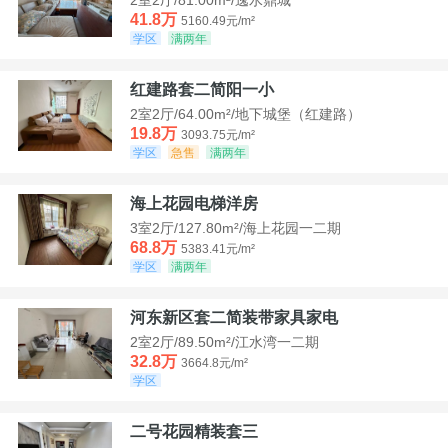
41.8万
5160.49元/m²
学区
满两年
红建路套二简阳一小
2室2厅/64.00m²/地下城堡（红建路）
19.8万
3093.75元/m²
学区
急售
满两年
海上花园电梯洋房
3室2厅/127.80m²/海上花园一二期
68.8万
5383.41元/m²
学区
满两年
河东新区套二简装带家具家电
2室2厅/89.50m²/江水湾一二期
32.8万
3664.8元/m²
学区
二号花园精装套三