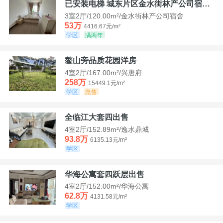
已安装电梯 城东片区金水街林产公司宿舍套三可看江景
3室2厅/120.00m²/金水街林产公司宿舍
53万
4416.67元/m²
学区
满两年
鳌山旁品质花园洋房
4室2厅/167.00m²/兴唐府
258万
15449.1元/m²
学区
急售
全临江大套四出售
4室2厅/152.89m²/逸水鼎城
93.8万
6135.13元/m²
学区
华海公寓套四跃层出售
4室2厅/152.00m²/华海公寓
62.8万
4131.58元/m²
学区