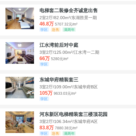
电梯套二装修全齐诚意出售
2室2厅/82.00m²/东湖胜景一期
46.8万
5707.32元/m²
学区
急售
满两年
江水湾前后对中庭
3室2厅/125.00m²/江水湾一二期
66万
5280元/m²
学区
东城华府精装套三
3室2厅/109.00m²/东城华府B区
105万
9633.03元/m²
学区
河东新区电梯精装套三楼顶花园
3室2厅/106.34m²/东城华府A区
83.8万
7880.38元/m²
学区
急售
满两年