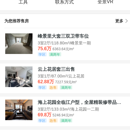
全景VR
工具
联系方式
为您推荐售房
更多
峰景里大套三双卫带车位
3室2厅/118.80m²/峰景里一期
75.6万
6363.64元/m²
学区
满两年
云上花居套三出售
3室1厅/87.00m²/云上花居
62.88万
7227.59元/m²
学区
急售
满两年
海上花园全临江户型，全屋精装修带品牌家具家电，诚意出售！
3室2厅/133.03m²/海上花园一二期
69.8万
5246.94元/m²
学区
急售
满两年