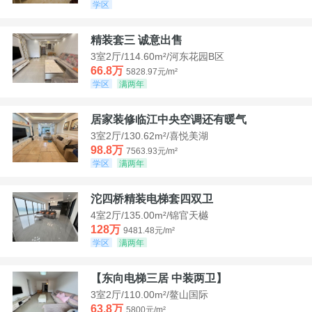
学区
精装套三 诚意出售
3室2厅/114.60m²/河东花园B区
66.8万
5828.97元/m²
学区
满两年
居家装修临江中央空调还有暖气
3室2厅/130.62m²/喜悦美湖
98.8万
7563.93元/m²
学区
满两年
沱四桥精装电梯套四双卫
4室2厅/135.00m²/锦官天樾
128万
9481.48元/m²
学区
满两年
【东向电梯三居 中装两卫】
3室2厅/110.00m²/鳌山国际
63.8万
5800元/m²