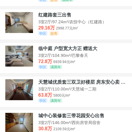
红建路套三出售
3室2厅/97.24m²/农技中心（红建路）
29.16万
2998.77元/m²
学区
急售
临中庭 户型宽大方正 赠送大
3室2厅/104.90m²/巴黎春天
72.8万
6939.94元/m²
学区
满两年
天慧城优质套三双卫好楼层 房东安心卖 价格好谈
3室2厅/110.00m²/天慧城一二期
63.8万
5800元/m²
学区
满两年
城中心装修套三带花园安心出售
3室2厅/146.00m²/西街房管局宿舍
30.8万
2109.59元/m²