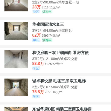
2室2厅/90.00m²/精华逸景一期
28万
3111.11元/m²
学区
满两年
华盛国际清水套三
3室2厅/94.00m²/华盛国际
62万
6595.74元/m²
学区
满两年
和悦府套三双卫朝南向 看房方便
3室2厅/121.00m²/诚卓和悦府
83.8万
6925.62元/m²
学区
诚卓和悦府 毛坯三房 双卫电梯
3室2厅/107.50m²/诚卓和悦府
75.8万
7051.16元/m²
学区
东城华府B区 精装三室两卫电梯房