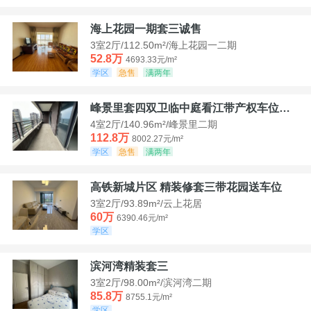
海上花园一期套三诚售
3室2厅/112.50m²/海上花园一二期
52.8万
4693.33元/m²
学区
急售
满两年
峰景里套四双卫临中庭看江带产权车位诚售
4室2厅/140.96m²/峰景里二期
112.8万
8002.27元/m²
学区
急售
满两年
高铁新城片区 精装修套三带花园送车位
3室2厅/93.89m²/云上花居
60万
6390.46元/m²
学区
滨河湾精装套三
3室2厅/98.00m²/滨河湾二期
85.8万
8755.1元/m²
学区