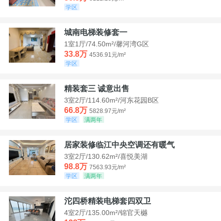
学区
城南电梯装修套一
1室1厅/74.50m²/馨河湾G区
33.8万
4536.91元/m²
学区
精装套三 诚意出售
3室2厅/114.60m²/河东花园B区
66.8万
5828.97元/m²
学区
满两年
居家装修临江中央空调还有暖气
3室2厅/130.62m²/喜悦美湖
98.8万
7563.93元/m²
学区
满两年
沱四桥精装电梯套四双卫
4室2厅/135.00m²/锦官天樾