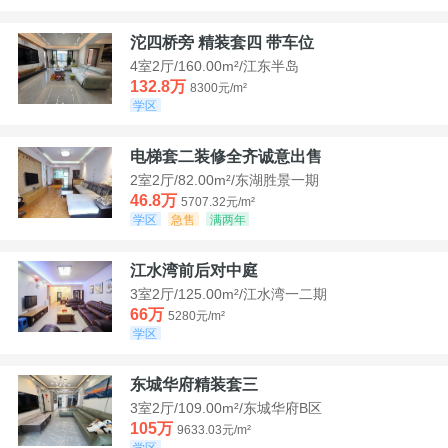
沱四桥旁 精装套四 带车位
4室2厅/160.00m²/江东半岛
132.8万
8300元/m²
学区
电梯套二装修全齐诚意出售
2室2厅/82.00m²/东湖胜景一期
46.8万
5707.32元/m²
学区
急售
满两年
江水湾前后对中庭
3室2厅/125.00m²/江水湾一二期
66万
5280元/m²
学区
东城华府精装套三
3室2厅/109.00m²/东城华府B区
105万
9633.03元/m²
学区