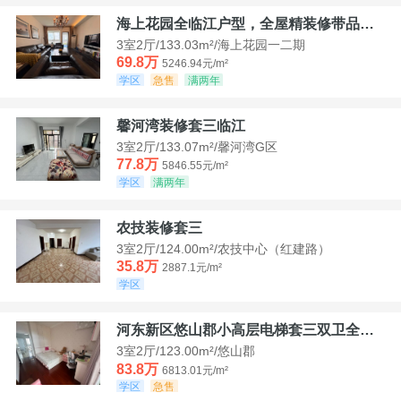
海上花园全临江户型，全屋精装修带品牌家具家电，诚意出售！
3室2厅/133.03m²/海上花园一二期
69.8万
5246.94元/m²
学区
急售
满两年
馨河湾装修套三临江
3室2厅/133.07m²/馨河湾G区
77.8万
5846.55元/m²
学区
满两年
农技装修套三
3室2厅/124.00m²/农技中心（红建路）
35.8万
2887.1元/m²
学区
河东新区悠山郡小高层电梯套三双卫全装带家具家电
3室2厅/123.00m²/悠山郡
83.8万
6813.01元/m²
学区
急售