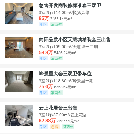
急售开发商装修标准套三双卫
3室2厅/114.00m²/悦隽风华
85万
7456.14元/m²
学区
满两年
简阳品质小区天慧城精装套三出售
3室2厅/109.00m²/天慧城一二期
59.8万
5486.24元/m²
学区
满两年
峰景里大套三双卫带车位
3室2厅/118.80m²/峰景里一期
75.6万
6363.64元/m²
学区
满两年
云上花居套三出售
3室1厅/87.00m²/云上花居
62.88万
7227.59元/m²
学区
急售
满两年