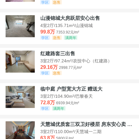
学区
急售
山漫锦城大房跃层安心出售
4室2厅/135.71m²/山漫锦城
99.8万
7353.92元/m²
学区
急售
满两年
红建路套三出售
3室2厅/97.24m²/农技中心（红建路）
29.16万
2998.77元/m²
学区
急售
临中庭 户型宽大方正 赠送大
3室2厅/104.90m²/巴黎春天
72.8万
6939.94元/m²
学区
满两年
天慧城优质套三双卫好楼层 房东安心卖 价格好谈
3室2厅/110.00m²/天慧城一二期
63.8万
5800元/m²