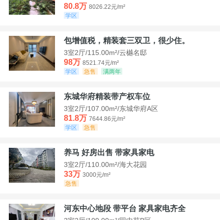
80.8万
8026.22元/m²
学区
包增值税，精装套三双卫，很少住。
3室2厅/115.00m²/云樾名邸
98万
8521.74元/m²
学区
急售
满两年
东城华府精装带产权车位
3室2厅/107.00m²/东城华府A区
81.8万
7644.86元/m²
学区
急售
养马 好房出售 带家具家电
3室2厅/110.00m²/海大花园
33万
3000元/m²
急售
河东中心地段 带平台 家具家电齐全