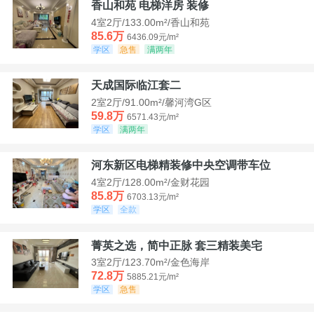
香山和苑 电梯洋房 装修
4室2厅/133.00m²/香山和苑
85.6万
6436.09元/m²
学区
急售
满两年
天成国际临江套二
2室2厅/91.00m²/馨河湾G区
59.8万
6571.43元/m²
学区
满两年
河东新区电梯精装修中央空调带车位
4室2厅/128.00m²/金财花园
85.8万
6703.13元/m²
学区
全款
菁英之选，简中正脉 套三精装美宅
3室2厅/123.70m²/金色海岸
72.8万
5885.21元/m²
学区
急售