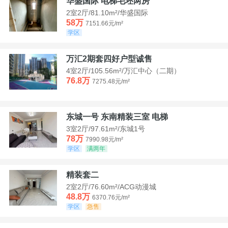
华盛国际 电梯毛坯两房
2室2厅/81.10m²/华盛国际
58万
7151.66元/m²
学区
万汇2期套四好户型诚售
4室2厅/105.56m²/万汇中心（二期）
76.8万
7275.48元/m²
东城一号 东南精装三室 电梯
3室2厅/97.61m²/东城1号
78万
7990.98元/m²
学区
满两年
精装套二
2室2厅/76.60m²/ACG动漫城
48.8万
6370.76元/m²
学区
急售