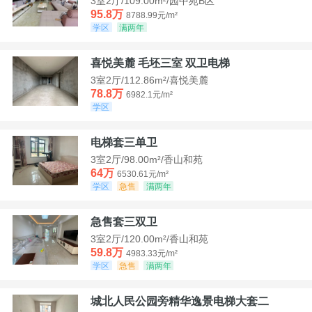
3室2厅/109.00m²/园中苑B区
95.8万
8788.99元/m²
学区
满两年
喜悦美麓 毛坯三室 双卫电梯
3室2厅/112.86m²/喜悦美麓
78.8万
6982.1元/m²
学区
电梯套三单卫
3室2厅/98.00m²/香山和苑
64万
6530.61元/m²
学区
急售
满两年
急售套三双卫
3室2厅/120.00m²/香山和苑
59.8万
4983.33元/m²
学区
急售
满两年
城北人民公园旁精华逸景电梯大套二