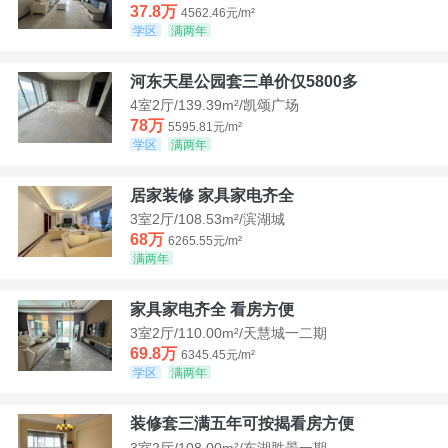
37.8万
4562.46元/m²
学区
满两年
河东天星公园套三单价仅5800多
4室2厅/139.39m²/凯颂广场
78万
5595.81元/m²
学区
满两年
居家装修 家具家电齐全
3室2厅/108.53m²/滨湖城
68万
6265.55元/m²
满两年
家具家电齐全 看房方便
3室2厅/110.00m²/天慧城一二期
69.8万
6345.45元/m²
学区
满两年
装修套三满五年可按揭看房方便
3室2厅/108.00m²/东湖胜景一期