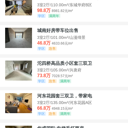
3室2厅/110.00m²/东城华府B区
98.8万
8981.82元/m²
学区
满两年
城南好房带车位出售
3室2厅/101.00m²/山漫缔景
46.8万
4633.66元/m²
学区
急售
沱四桥高品质小区套三双卫
3室2厅/105.00m²/兴唐府
73.8万
7028.57元/m²
学区
急售
满两年
河东花园套三双卫，带家电
3室2厅/135.00m²/河东花园A区
66.8万
4948.15元/m²
学区
急售
满两年