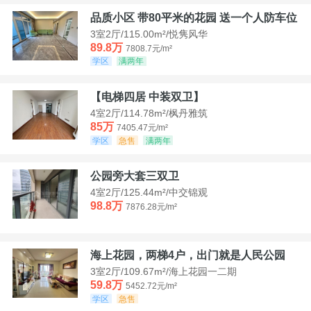
品质小区 带80平米的花园 送一个人防车位
3室2厅/115.00m²/悦隽风华
89.8万
7808.7元/m²
学区
满两年
【电梯四居 中装双卫】
4室2厅/114.78m²/枫丹雅筑
85万
7405.47元/m²
学区
急售
满两年
公园旁大套三双卫
4室2厅/125.44m²/中交锦观
98.8万
7876.28元/m²
海上花园，两梯4户，出门就是人民公园
3室2厅/109.67m²/海上花园一二期
59.8万
5452.72元/m²
学区
急售