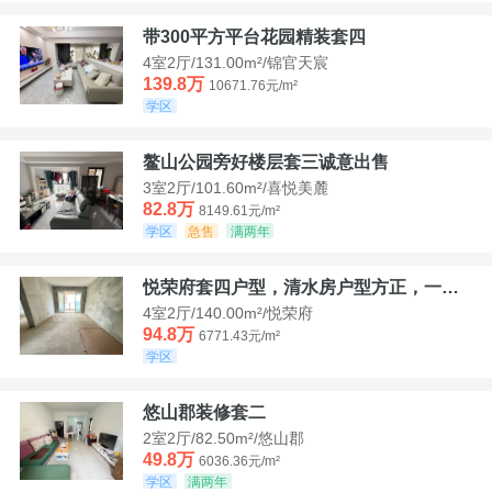
带300平方平台花园精装套四
4室2厅/131.00m²/锦官天宸
139.8万
10671.76元/m²
学区
鳌山公园旁好楼层套三诚意出售
3室2厅/101.60m²/喜悦美麓
82.8万
8149.61元/m²
学区
急售
满两年
悦荣府套四户型，清水房户型方正，一口价94，8
4室2厅/140.00m²/悦荣府
94.8万
6771.43元/m²
学区
悠山郡装修套二
2室2厅/82.50m²/悠山郡
49.8万
6036.36元/m²
学区
满两年