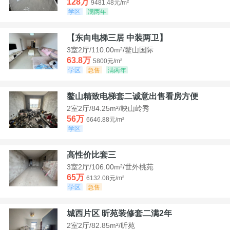
128万
9481.48元/m²
学区
满两年
【东向电梯三居 中装两卫】
3室2厅/110.00m²/鳌山国际
63.8万
5800元/m²
学区
急售
满两年
鳌山精致电梯套二诚意出售看房方便
2室2厅/84.25m²/映山岭秀
56万
6646.88元/m²
学区
高性价比套三
3室2厅/106.00m²/世外桃苑
65万
6132.08元/m²
学区
急售
城西片区 昕苑装修套二满2年
2室2厅/82.85m²/昕苑