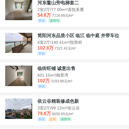
河东鳌山旁电梯套二
2室2厅/77.00m²/喜悦美麓
54.8万
7116.88元/m²
学区
满两年
简阳河东品质小区 临江 临中庭 并带车位
4室2厅/140.41m²/悦荣府
102.8万
7321.42元/m²
学区
临街旺铺 诚意出售
601.15m²/御景湾
192万
3193.88元/m²
学区
依云谷精装修成色新
3室2厅/99.12m²/依云谷
79.8万
8050.85元/m²
学区
急售
满两年