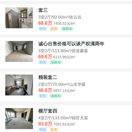
套三
3室2厅/92.00m²/依云谷
68.6万
7456.52元/m²
学区
急售
满两年
诚心出售价格可以谈产权满两年
3室2厅/113.80m²/碧波豪庭
69.6万
6115.99元/m²
学区
满两年
精装套二
2室2厅/70.00m²/山水华庭
46.6万
6657.14元/m²
学区
满两年
横厅套四
4室2厅/133.00m²/锦官天宸
93.8万
7052.63元/m²
学区
急售