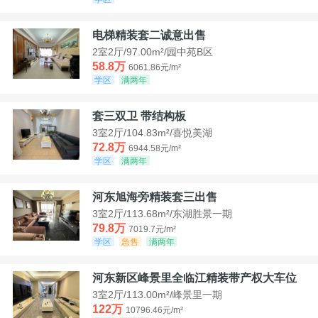
电梯精装套二诚意出售
2室2厅/97.00m²/园中苑B区
58.8万
6061.86元/m²
学区
满两年
套三双卫 带结构板
3室2厅/104.83m²/喜悦美湖
72.8万
6944.58元/m²
学区
满两年
河东旭海旁精装套三出售
3室2厅/113.68m²/东湖胜景一期
79.8万
7019.7元/m²
学区
急售
满两年
河东新区峰景里全临江精装带产权大车位
3室2厅/113.00m²/峰景里一期
122万
10796.46元/m²