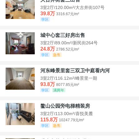
3室2厅/120.00m²/大古井街107号
39.8万
3316.67元/m²
学区
城中心套三好房出售
3室2厅/89.00m²/新民街264号
24.8万
2786.52元/m²
学区
急售
河东峰景里套三双卫中庭看内河
3室2厅/116.12m²/峰景里一期
93.8万
8077.85元/m²
学区
满两年
鳌山公园旁电梯精装房
3室2厅/113.00m²/喜悦美麓
115.8万
10247.79元/m²
学区
急售