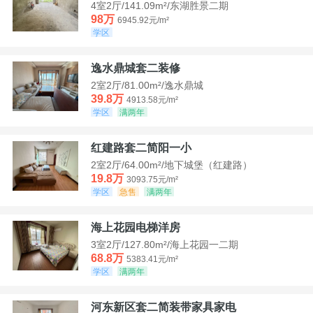
4室2厅/141.09m²/东湖胜景二期
98万
6945.92元/m²
学区
逸水鼎城套二装修
2室2厅/81.00m²/逸水鼎城
39.8万
4913.58元/m²
学区
满两年
红建路套二简阳一小
2室2厅/64.00m²/地下城堡（红建路）
19.8万
3093.75元/m²
学区
急售
满两年
海上花园电梯洋房
3室2厅/127.80m²/海上花园一二期
68.8万
5383.41元/m²
学区
满两年
河东新区套二简装带家具家电