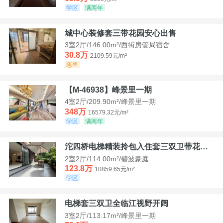
学区
满两年
城中心装修套三带花园安心出售
3室2厅/146.00m²/西街房管局宿舍
30.8万
2109.59元/m²
急售
【M-46938】峰景里一期
4室2厅/209.90m²/峰景里一期
348万
16579.32元/m²
学区
满两年
沱四桥电梯精装拎包入住套三双卫带花园40平米带车位
2室2厅/114.00m²/碧波豪庭
123.8万
10859.65元/m²
学区
电梯套三双卫全临江视野开阔
3室2厅/113.17m²/峰景里一期