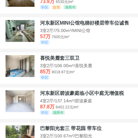
73.9万
6530元/m²
学区
急售
满两年
河东新区MINI公馆电梯好楼层带车位诚售
3室2厅/75.00m²/MINI公馆
57万
7600元/m²
学区
喜悦美麓套三双卫
3室2厅/106.00m²/喜悦美麓
85万
8018.87元/m²
学区
河东新区碧波豪庭临小区中庭无增值税
4室2厅/137.14m²/碧波豪庭
87.8万
6402.22元/m²
学区
满两年
巴黎阳光套三 带花园 带车位
3室2厅/100.67m²/巴黎阳光