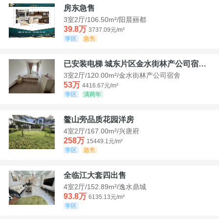
房东急售
3室2厅/106.50m²/阳晨丽都
39.8万
3737.09元/m²
学区
急售
已安装电梯 城东片区金水街林产公司宿舍套三可看江景
3室2厅/120.00m²/金水街林产公司宿舍
53万
4416.67元/m²
学区
满两年
鳌山旁品质花园洋房
4室2厅/167.00m²/兴唐府
258万
15449.1元/m²
学区
急售
全临江大套四出售
4室2厅/152.89m²/逸水鼎城
93.8万
6135.13元/m²
学区