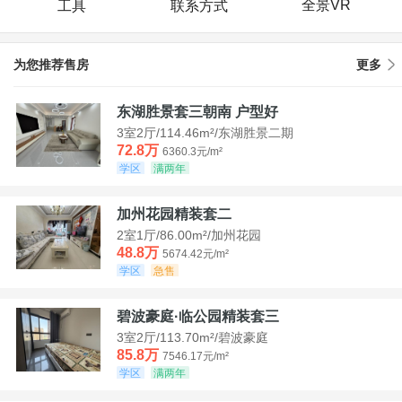
全景VR
工具
联系方式
为您推荐售房
更多
东湖胜景套三朝南 户型好
3室2厅/114.46m²/东湖胜景二期
72.8万
6360.3元/m²
学区
满两年
加州花园精装套二
2室1厅/86.00m²/加州花园
48.8万
5674.42元/m²
学区
急售
碧波豪庭·临公园精装套三
3室2厅/113.70m²/碧波豪庭
85.8万
7546.17元/m²
学区
满两年