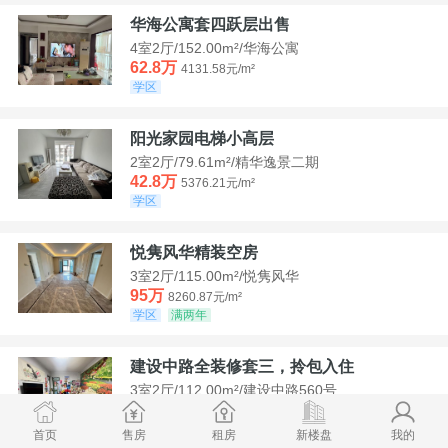
华海公寓套四跃层出售
4室2厅/152.00m²/华海公寓
62.8万
4131.58元/m²
学区
阳光家园电梯小高层
2室2厅/79.61m²/精华逸景二期
42.8万
5376.21元/m²
学区
悦隽风华精装空房
3室2厅/115.00m²/悦隽风华
95万
8260.87元/m²
学区
满两年
建设中路全装修套三，拎包入住
3室2厅/112.00m²/建设中路560号
35万
3125元/m²
学区
急售
首页
售房
租房
新楼盘
我的