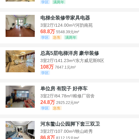
学区
满两年
电梯全装修带家具电器
3室2厅/124.00m²/河韵南苑
68.8万
5548.39元/m²
学区
急售
满两年
总高5层电梯洋房 豪华装修
3室2厅/141.23m²/东方威尼斯B区
108万
7647.1元/m²
学区
单位房 有院子 好停车
3室2厅/84.78m²/粮修厂宿舍
24.8万
2925.22元/m²
学区
急售
河东鳌山公园脚下套三双卫
3室2厅/107.00m²/映山岭秀
86.8万
8112.15元/m²