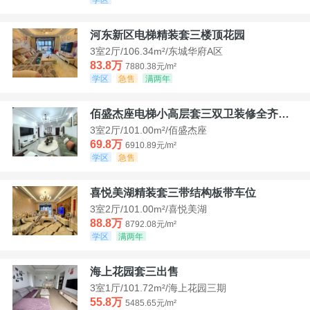
河东新区电梯精装套三楼顶花园
3室2厅/106.34m²/东城华府A区
83.8万
7880.38元/m²
学区
急售
满两年
佰盛杰座电梯小高层套三双卫装修全齐诚意出售
3室2厅/101.00m²/佰盛杰座
69.8万
6910.89元/m²
学区
急售
喜悦美湖精装套三带结构板带车位
3室2厅/101.00m²/喜悦美湖
88.8万
8792.08元/m²
学区
满两年
海上花园套三出售
3室1厅/101.72m²/海上花园三期
55.8万
5485.65元/m²