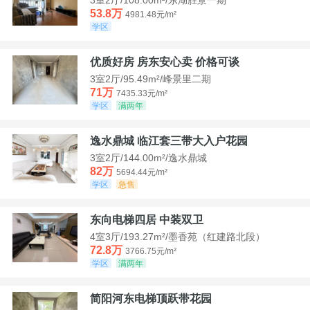
53.8万
4981.48元/m²
学区
优质好房 房东安心卖 价格可谈
3室2厅/95.49m²/峰景里二期
71万
7435.33元/m²
学区
满两年
逸水鼎城 临江套三带大入户花园
3室2厅/144.00m²/逸水鼎城
82万
5694.44元/m²
学区
急售
东向电梯四居 中装双卫
4室3厅/193.27m²/墨香苑（红建路北段）
72.8万
3766.75元/m²
学区
满两年
简阳河东电梯顶跃带花园