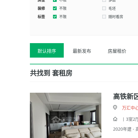
房型
西南
不限
东北
多层
装修
不限
毛坯
标签
不限
随时看房
默认排序
最新发布
房屋租价
共找到
套租房
高铁新
万汇中
| 3室2厅
2020年建 - 