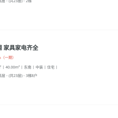
层 - (共23层) - 2梯
调 家具家电齐全
心（一期）
 | 40.00m² | 东南 | 中装 | 住宅 |
高层 - (共23层) - 3梯8户