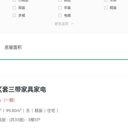
西北
小高层
高层
洋房
简装
中装
精装
步梯
电梯
更多选项
房屋面积
区套三带家具家电
心（一期）
 | 99.80m² | 东 | 精装 | 住宅 |
高层 - (共33层) - 3梯5户