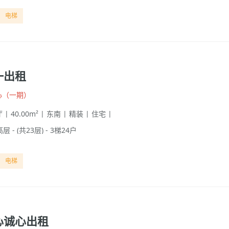
电梯
一出租
心（一期）
 | 40.00m² | 东南 | 精装 | 住宅 |
高层 - (共23层) - 3梯24户
电梯
心诚心出租