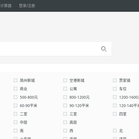
计算器
登录/注册
简州新城
空港新城
贾家镇
商业
公寓
车位
仓库
500-800元
800-1200元
1200-160
自定义：
60-90平米
元-
90-120平米
元
120-140平
确认
200-300平米
二室
300-0平米
三室
自定义：
四室
中层
高层
南
西
北