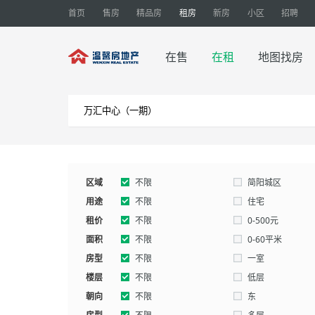
首页
售房
精品房
租房
新房
小区
招聘
在售
在租
地图找房
区域
不限
简阳城区
用途
不限
住宅
租价
别墅
不限
厂房
0-500元
面积
2000-3000元
不限
3000-0元
0-60平米
房型
160-180平米
不限
180-200平米
一室
楼层
五室以上
不限
低层
朝向
不限
东