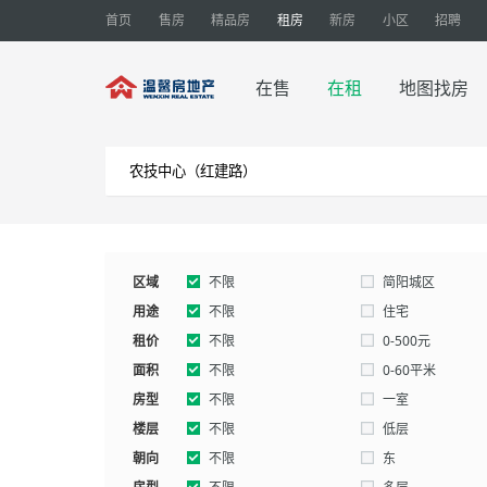
首页
售房
精品房
租房
新房
小区
招聘
在售
在租
地图找房
区域
不限
简阳城区
用途
不限
住宅
租价
别墅
不限
厂房
0-500元
面积
2000-3000元
不限
3000-0元
0-60平米
房型
160-180平米
不限
180-200平米
一室
楼层
五室以上
不限
低层
朝向
不限
东