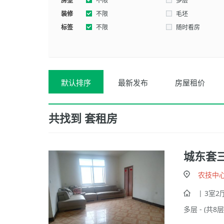
房型
西南
不限
东北
多层
装修
不限
毛坯
标签
不限
随时看房
默认排序
最新发布
房屋租价
共找到
套租房
城东套
农技中
| 3室2厅
多层 - (共8层