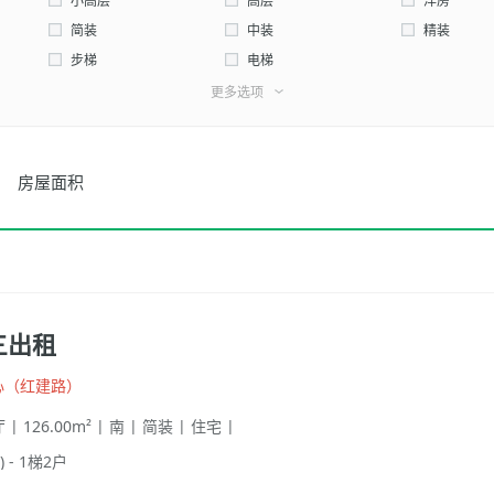
西北
小高层
高层
洋房
简装
中装
精装
步梯
电梯
更多选项
房屋面积
三出租
心（红建路）
 | 126.00m² | 南 | 简装 | 住宅 |
) - 1梯2户