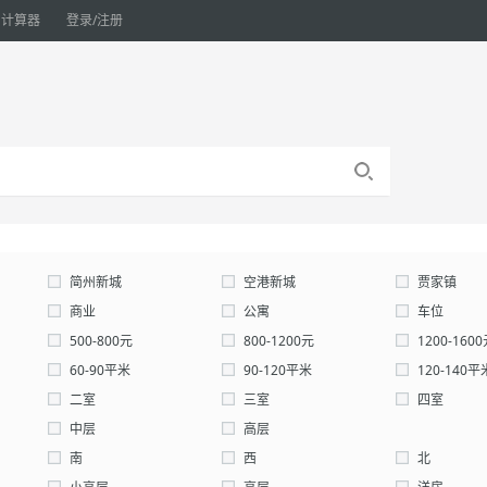
计算器
登录/注册
简州新城
空港新城
贾家镇
商业
公寓
车位
仓库
500-800元
800-1200元
1200-160
自定义：
60-90平米
元-
90-120平米
元
120-140平
确认
200-300平米
二室
300-0平米
三室
自定义：
四室
中层
高层
南
西
北