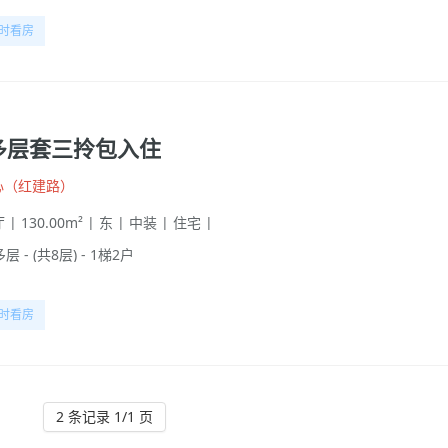
时看房
多层套三拎包入住
心（红建路）
 | 130.00m² | 东 | 中装 | 住宅 |
多层 - (共8层) - 1梯2户
时看房
2 条记录 1/1 页