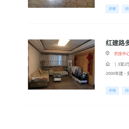
步梯
随
红建路
农技中
| 3室2厅
2000年建 - 
步梯
随