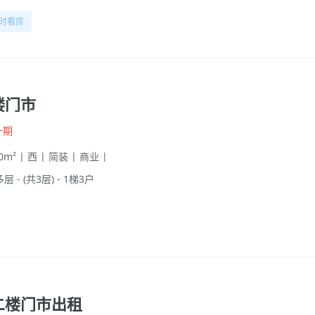
时看房
楼门市
一期
00m² | 西 | 简装 | 商业 |
多层 - (共3层) - 1梯3户
二楼门市出租