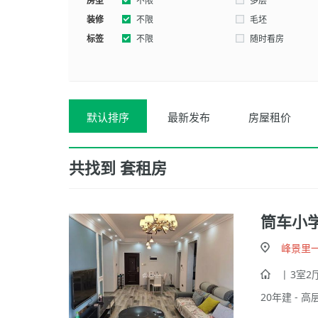
房型
西南
不限
东北
多层
装修
不限
毛坯
标签
不限
随时看房
默认排序
最新发布
房屋租价
共找到
套租房
筒车小
峰景里
| 3室2厅
20年建 - 高层