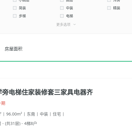
西北
小高层
高层
洋房
简装
中装
精装
步梯
电梯
更多选项
房屋面积
学旁电梯住家装修套三家具电器齐
一期
 | 96.00m² | 东南 | 中装 | 住宅 |
 - (共31层) - 4梯8户