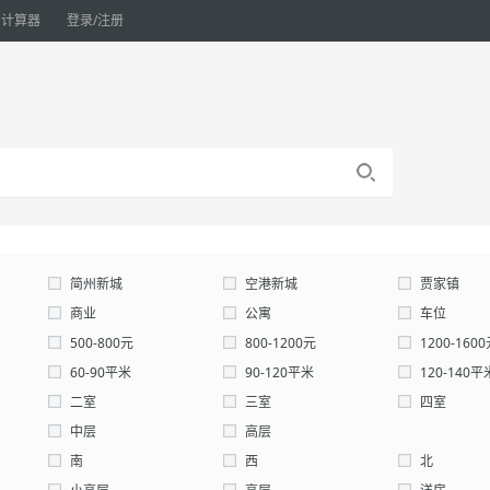
计算器
登录/注册
简州新城
空港新城
贾家镇
商业
公寓
车位
仓库
500-800元
800-1200元
1200-160
自定义：
60-90平米
元-
90-120平米
元
120-140平
确认
200-300平米
二室
300-0平米
三室
自定义：
四室
中层
高层
南
西
北