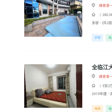
峰景里
| 280.
多层 - (共2层)
步梯
临
全临江
峰景里
| 3室2厅
2019年建 - 
电梯
临