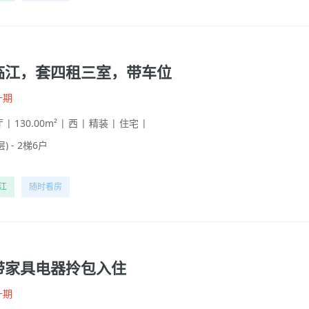
临江，套四租三室，带车位
一期
 | 130.00m² | 西 | 精装 | 住宅 |
层) - 2梯6户
江
随时看房
带家具电器拎包入住
一期