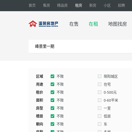
首页
售房
精品房
租房
新房
小区
招聘
在售
在租
地图找房
区域
不限
简阳城区
用途
不限
住宅
租价
别墅
不限
厂房
0-500元
面积
2000-3000元
不限
3000-0元
0-60平米
房型
160-180平米
不限
180-200平米
一室
楼层
五室以上
不限
低层
朝向
不限
东