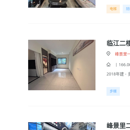
电梯
随
临江二
峰景里
| 166.
2018年建 - 
步梯
峰景里