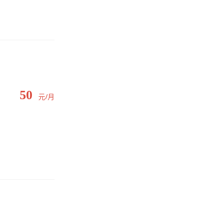
50
元/月