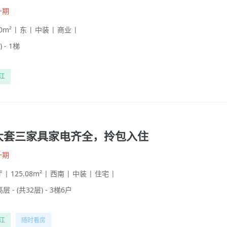
一期
00m² | 东 | 中装 | 商业 |
 - 1梯
江
大套三家具家电齐全，拎包入住
一期
 | 125.08m² | 西南 | 中装 | 住宅 |
高层 - (共32层) - 3梯6户
江
随时看房