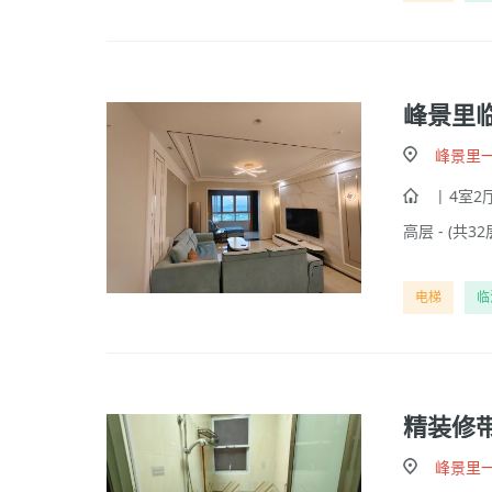
峰景里
峰景里
| 4室2厅
高层 - (共32
电梯
临
精装修
峰景里