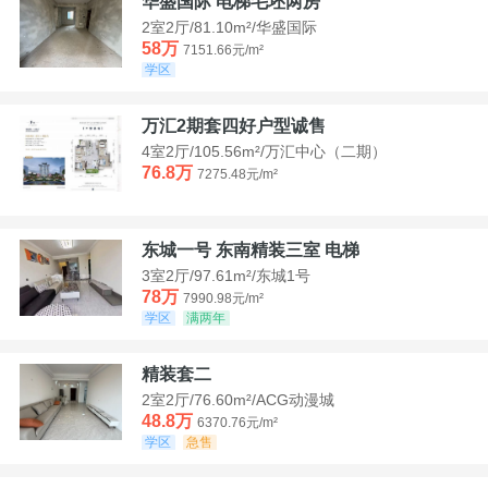
华盛国际 电梯毛坯两房
2室2厅/81.10m²/华盛国际
58万
7151.66元/m²
学区
万汇2期套四好户型诚售
4室2厅/105.56m²/万汇中心（二期）
76.8万
7275.48元/m²
东城一号 东南精装三室 电梯
3室2厅/97.61m²/东城1号
78万
7990.98元/m²
学区
满两年
精装套二
2室2厅/76.60m²/ACG动漫城
48.8万
6370.76元/m²
学区
急售