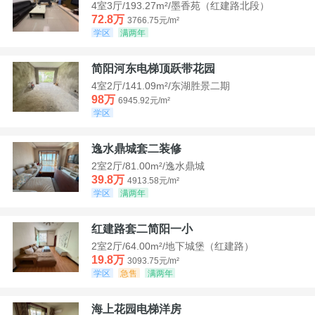
4室3厅/193.27m²/墨香苑（红建路北段）
72.8万
3766.75元/m²
学区
满两年
简阳河东电梯顶跃带花园
4室2厅/141.09m²/东湖胜景二期
98万
6945.92元/m²
学区
逸水鼎城套二装修
2室2厅/81.00m²/逸水鼎城
39.8万
4913.58元/m²
学区
满两年
红建路套二简阳一小
2室2厅/64.00m²/地下城堡（红建路）
19.8万
3093.75元/m²
学区
急售
满两年
海上花园电梯洋房