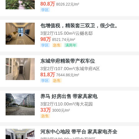
80.8万
8026.22元/m²
学区
包增值税，精装套三双卫，很少住。
3室2厅/115.00m²/云樾名邸
98万
8521.74元/m²
学区
急售
满两年
东城华府精装带产权车位
3室2厅/107.00m²/东城华府A区
81.8万
7644.86元/m²
学区
急售
养马 好房出售 带家具家电
3室2厅/110.00m²/海大花园
33万
3000元/m²
急售
河东中心地段 带平台 家具家电齐全