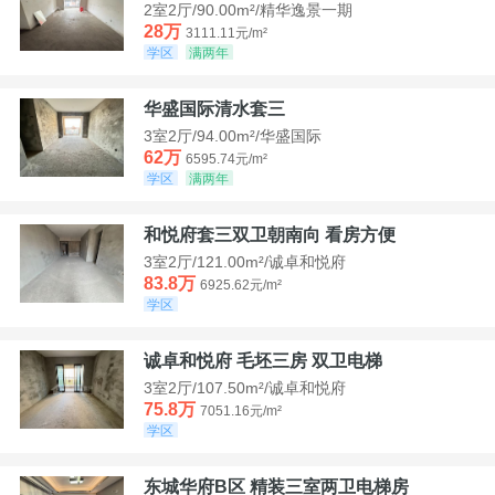
2室2厅/90.00m²/精华逸景一期
28万
3111.11元/m²
学区
满两年
华盛国际清水套三
3室2厅/94.00m²/华盛国际
62万
6595.74元/m²
学区
满两年
和悦府套三双卫朝南向 看房方便
3室2厅/121.00m²/诚卓和悦府
83.8万
6925.62元/m²
学区
诚卓和悦府 毛坯三房 双卫电梯
3室2厅/107.50m²/诚卓和悦府
75.8万
7051.16元/m²
学区
东城华府B区 精装三室两卫电梯房