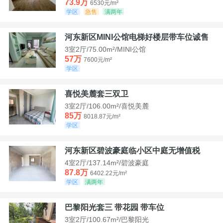
73.9万
6530元/m²
学区
急售
满两年
河东新区MINI公馆电梯好楼层带车位诚售
3室2厅/75.00m²/MINI公馆
57万
7600元/m²
学区
喜悦美麓套三双卫
3室2厅/106.00m²/喜悦美麓
85万
8018.87元/m²
学区
河东新区碧波豪庭临小区中庭无增值税
4室2厅/137.14m²/碧波豪庭
87.8万
6402.22元/m²
学区
满两年
巴黎阳光套三 带花园 带车位
3室2厅/100.67m²/巴黎阳光