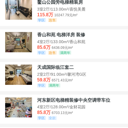
鳌山公园旁电梯精装房
3室2厅/113.00m²/喜悦美麓
115.8万
10247.79元/m²
学区
急售
香山和苑 电梯洋房 装修
4室2厅/133.00m²/香山和苑
85.6万
6436.09元/m²
学区
急售
满两年
天成国际临江套二
2室2厅/91.00m²/馨河湾G区
59.8万
6571.43元/m²
学区
满两年
河东新区电梯精装修中央空调带车位
4室2厅/128.00m²/金财花园
85.8万
6703.13元/m²
学区
全款