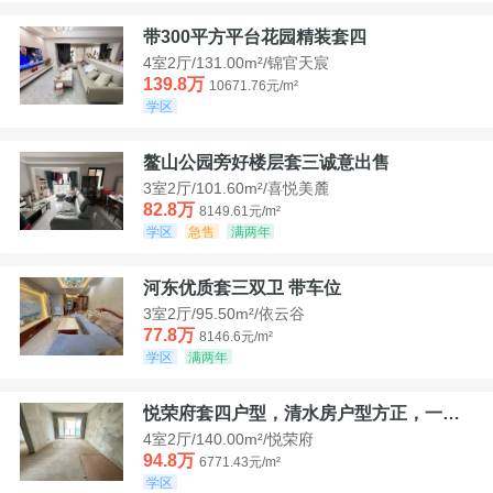
带300平方平台花园精装套四
4室2厅/131.00m²/锦官天宸
139.8万
10671.76元/m²
学区
鳌山公园旁好楼层套三诚意出售
3室2厅/101.60m²/喜悦美麓
82.8万
8149.61元/m²
学区
急售
满两年
河东优质套三双卫 带车位
3室2厅/95.50m²/依云谷
77.8万
8146.6元/m²
学区
满两年
悦荣府套四户型，清水房户型方正，一口价94，8
4室2厅/140.00m²/悦荣府
94.8万
6771.43元/m²
学区