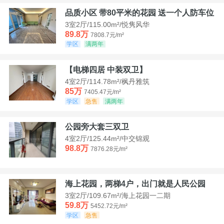
品质小区 带80平米的花园 送一个人防车位
3室2厅/115.00m²/悦隽风华
89.8万
7808.7元/m²
学区
满两年
【电梯四居 中装双卫】
4室2厅/114.78m²/枫丹雅筑
85万
7405.47元/m²
学区
急售
满两年
公园旁大套三双卫
4室2厅/125.44m²/中交锦观
98.8万
7876.28元/m²
海上花园，两梯4户，出门就是人民公园
3室2厅/109.67m²/海上花园一二期
59.8万
5452.72元/m²
学区
急售