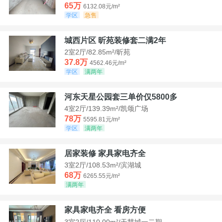
65万
6132.08元/m²
学区
急售
城西片区 昕苑装修套二满2年
2室2厅/82.85m²/昕苑
37.8万
4562.46元/m²
学区
满两年
河东天星公园套三单价仅5800多
4室2厅/139.39m²/凯颂广场
78万
5595.81元/m²
学区
满两年
居家装修 家具家电齐全
3室2厅/108.53m²/滨湖城
68万
6265.55元/m²
满两年
家具家电齐全 看房方便
3室2厅/110.00m²/天慧城一二期