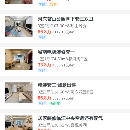
学区
急售
河东鳌山公园脚下套三双卫
3室2厅/107.00m²/映山岭秀
86.8万
8112.15元/m²
学区
城南电梯装修套一
1室1厅/74.50m²/馨河湾G区
33.8万
4536.91元/m²
学区
精装套三 诚意出售
3室2厅/114.60m²/河东花园B区
66.8万
5828.97元/m²
学区
满两年
居家装修临江中央空调还有暖气
3室2厅/130.62m²/喜悦美湖