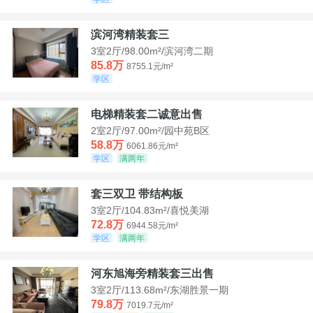
滨河湾精装套三
3室2厅/98.00m²/滨河湾二期
85.8万
8755.1元/m²
学区
电梯精装套二诚意出售
2室2厅/97.00m²/园中苑B区
58.8万
6061.86元/m²
学区
满两年
套三双卫 带结构板
3室2厅/104.83m²/喜悦美湖
72.8万
6944.58元/m²
学区
满两年
河东旭海旁精装套三出售
3室2厅/113.68m²/东湖胜景一期
79.8万
7019.7元/m²