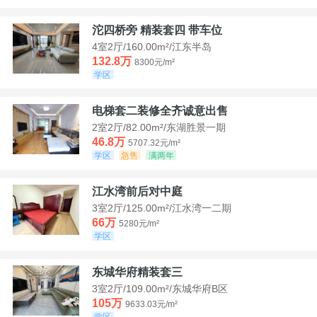
沱四桥旁 精装套四 带车位
4室2厅/160.00m²/江东半岛
132.8万
8300元/m²
学区
电梯套二装修全齐诚意出售
2室2厅/82.00m²/东湖胜景一期
46.8万
5707.32元/m²
学区
急售
满两年
江水湾前后对中庭
3室2厅/125.00m²/江水湾一二期
66万
5280元/m²
学区
东城华府精装套三
3室2厅/109.00m²/东城华府B区
105万
9633.03元/m²
学区