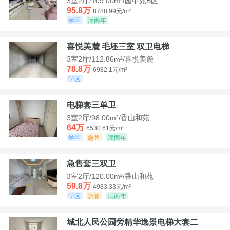
3室2厅/109.00m²/园中苑B区
95.8万
8788.99元/m²
学区
满两年
喜悦美麓 毛坯三室 双卫电梯
3室2厅/112.86m²/喜悦美麓
78.8万
6982.1元/m²
学区
电梯套三单卫
3室2厅/98.00m²/香山和苑
64万
6530.61元/m²
学区
急售
满两年
急售套三双卫
3室2厅/120.00m²/香山和苑
59.8万
4983.33元/m²
学区
急售
满两年
城北人民公园旁精华逸景电梯大套二