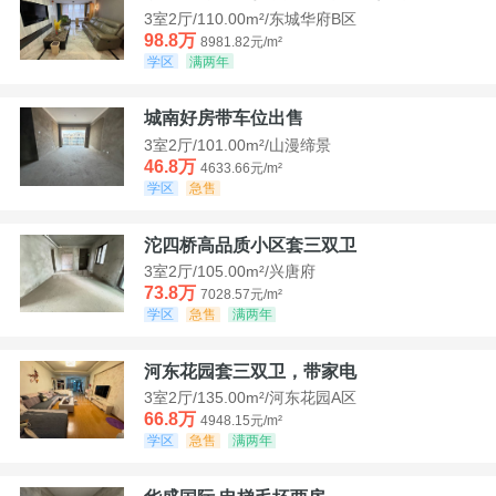
3室2厅/110.00m²/东城华府B区
98.8万
8981.82元/m²
学区
满两年
城南好房带车位出售
3室2厅/101.00m²/山漫缔景
46.8万
4633.66元/m²
学区
急售
沱四桥高品质小区套三双卫
3室2厅/105.00m²/兴唐府
73.8万
7028.57元/m²
学区
急售
满两年
河东花园套三双卫，带家电
3室2厅/135.00m²/河东花园A区
66.8万
4948.15元/m²
学区
急售
满两年