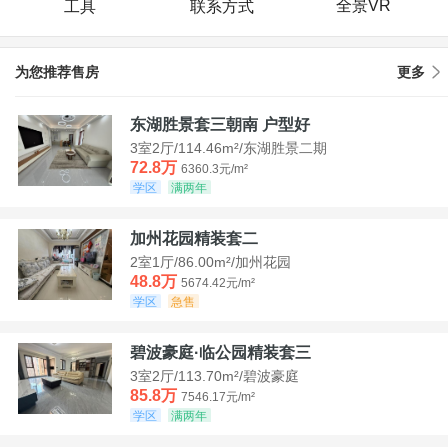
全景VR
工具
联系方式
为您推荐售房
更多
东湖胜景套三朝南 户型好
3室2厅/114.46m²/东湖胜景二期
72.8万
6360.3元/m²
学区
满两年
加州花园精装套二
2室1厅/86.00m²/加州花园
48.8万
5674.42元/m²
学区
急售
碧波豪庭·临公园精装套三
3室2厅/113.70m²/碧波豪庭
85.8万
7546.17元/m²
学区
满两年