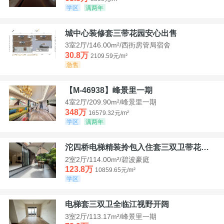
学区
满两年
城中心装修套三带花园安心出售
3室2厅/146.00m²/西街房管局宿舍
30.8万
2109.59元/m²
急售
【M-46938】峰景里一期
4室2厅/209.90m²/峰景里一期
348万
16579.32元/m²
学区
满两年
沱四桥电梯精装拎包入住套三双卫带花园40平米带车位
2室2厅/114.00m²/碧波豪庭
123.8万
10859.65元/m²
学区
电梯套三双卫全临江视野开阔
3室2厅/113.17m²/峰景里一期