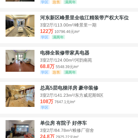
学区
急售
满两年
河东新区峰景里全临江精装带产权大车位
3室2厅/113.00m²/峰景里一期
122万
10796.46元/m²
学区
满两年
电梯全装修带家具电器
3室2厅/124.00m²/河韵南苑
68.8万
5548.39元/m²
学区
急售
满两年
总高5层电梯洋房 豪华装修
3室2厅/141.23m²/东方威尼斯B区
108万
7647.1元/m²
学区
单位房 有院子 好停车
3室2厅/84.78m²/粮修厂宿舍
24.8万
2925.22元/m²