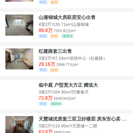
学区
急售
山漫锦城大房跃层安心出售
4室2厅/135.71m²/山漫锦城
99.8万
7353.92元/m²
学区
急售
满两年
红建路套三出售
3室2厅/97.24m²/农技中心（红建路）
29.16万
2998.77元/m²
学区
急售
临中庭 户型宽大方正 赠送大
3室2厅/104.90m²/巴黎春天
72.8万
6939.94元/m²
学区
满两年
天慧城优质套三双卫好楼层 房东安心卖 价格好谈
3室2厅/110.00m²/天慧城一二期
63.8万
5800元/m²