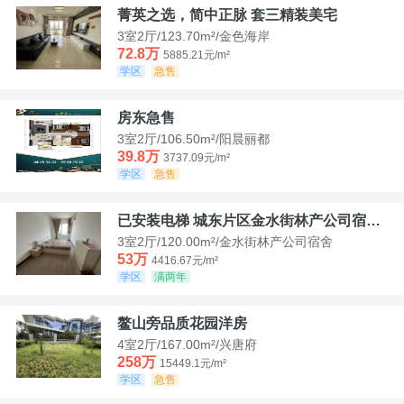
菁英之选，简中正脉 套三精装美宅
3室2厅/123.70m²/金色海岸
72.8万
5885.21元/m²
学区
急售
房东急售
3室2厅/106.50m²/阳晨丽都
39.8万
3737.09元/m²
学区
急售
已安装电梯 城东片区金水街林产公司宿舍套三可看江景
3室2厅/120.00m²/金水街林产公司宿舍
53万
4416.67元/m²
学区
满两年
鳌山旁品质花园洋房
4室2厅/167.00m²/兴唐府
258万
15449.1元/m²
学区
急售