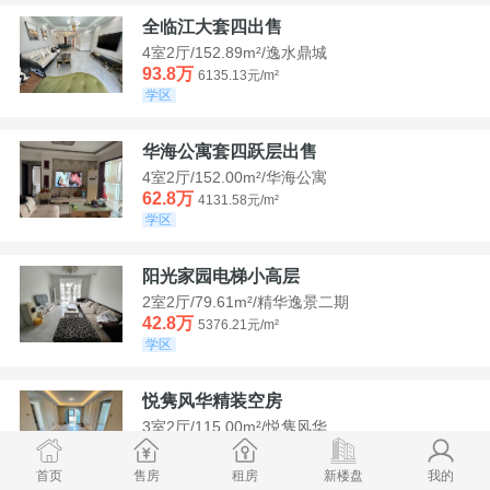
全临江大套四出售
4室2厅/152.89m²/逸水鼎城
93.8万
6135.13元/m²
学区
华海公寓套四跃层出售
4室2厅/152.00m²/华海公寓
62.8万
4131.58元/m²
学区
阳光家园电梯小高层
2室2厅/79.61m²/精华逸景二期
42.8万
5376.21元/m²
学区
悦隽风华精装空房
3室2厅/115.00m²/悦隽风华
95万
8260.87元/m²
学区
满两年
首页
售房
租房
新楼盘
我的