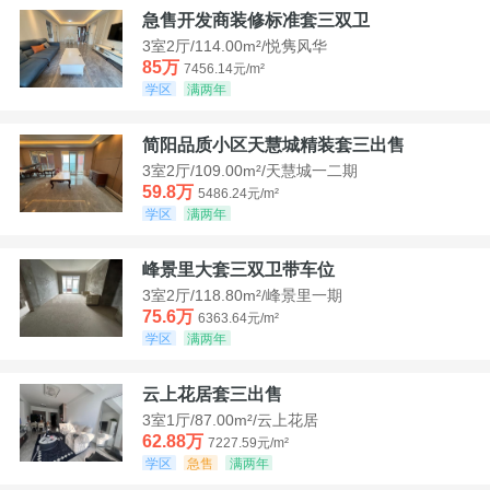
急售开发商装修标准套三双卫
3室2厅/114.00m²/悦隽风华
85万
7456.14元/m²
学区
满两年
简阳品质小区天慧城精装套三出售
3室2厅/109.00m²/天慧城一二期
59.8万
5486.24元/m²
学区
满两年
峰景里大套三双卫带车位
3室2厅/118.80m²/峰景里一期
75.6万
6363.64元/m²
学区
满两年
云上花居套三出售
3室1厅/87.00m²/云上花居
62.88万
7227.59元/m²
学区
急售
满两年