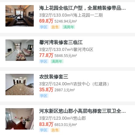
海上花园全临江户型，全屋精装修带品牌家具家电，诚意出售！
3室2厅/133.03m²/海上花园一二期
69.8万
5246.94元/m²
学区
急售
满两年
馨河湾装修套三临江
3室2厅/133.07m²/馨河湾G区
77.8万
5846.55元/m²
学区
满两年
农技装修套三
3室2厅/124.00m²/农技中心（红建路）
35.8万
2887.1元/m²
学区
河东新区悠山郡小高层电梯套三双卫全装带家具家电
3室2厅/123.00m²/悠山郡
83.8万
6813.01元/m²
学区
急售