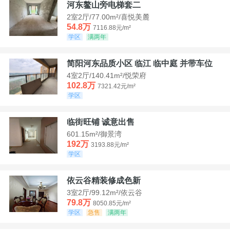
河东鳌山旁电梯套二
2室2厅/77.00m²/喜悦美麓
54.8万
7116.88元/m²
学区
满两年
简阳河东品质小区 临江 临中庭 并带车位
4室2厅/140.41m²/悦荣府
102.8万
7321.42元/m²
学区
临街旺铺 诚意出售
601.15m²/御景湾
192万
3193.88元/m²
学区
依云谷精装修成色新
3室2厅/99.12m²/依云谷
79.8万
8050.85元/m²
学区
急售
满两年