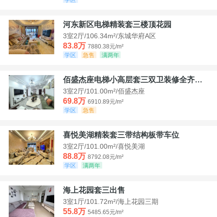
河东新区电梯精装套三楼顶花园
3室2厅/106.34m²/东城华府A区
83.8万
7880.38元/m²
学区
急售
满两年
佰盛杰座电梯小高层套三双卫装修全齐诚意出售
3室2厅/101.00m²/佰盛杰座
69.8万
6910.89元/m²
学区
急售
喜悦美湖精装套三带结构板带车位
3室2厅/101.00m²/喜悦美湖
88.8万
8792.08元/m²
学区
满两年
海上花园套三出售
3室1厅/101.72m²/海上花园三期
55.8万
5485.65元/m²