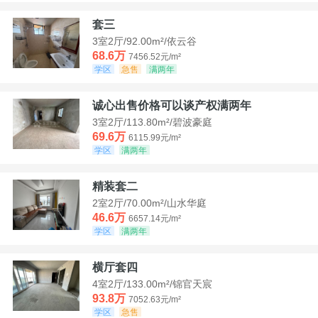
套三
3室2厅/92.00m²/依云谷
68.6万
7456.52元/m²
学区
急售
满两年
诚心出售价格可以谈产权满两年
3室2厅/113.80m²/碧波豪庭
69.6万
6115.99元/m²
学区
满两年
精装套二
2室2厅/70.00m²/山水华庭
46.6万
6657.14元/m²
学区
满两年
横厅套四
4室2厅/133.00m²/锦官天宸
93.8万
7052.63元/m²
学区
急售