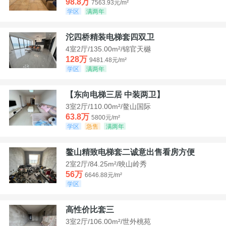
98.8万
7563.93元/m²
学区
满两年
沱四桥精装电梯套四双卫
4室2厅/135.00m²/锦官天樾
128万
9481.48元/m²
学区
满两年
【东向电梯三居 中装两卫】
3室2厅/110.00m²/鳌山国际
63.8万
5800元/m²
学区
急售
满两年
鳌山精致电梯套二诚意出售看房方便
2室2厅/84.25m²/映山岭秀
56万
6646.88元/m²
学区
高性价比套三
3室2厅/106.00m²/世外桃苑