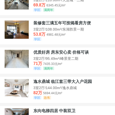
69.8万
6345.45元/m²
学区
满两年
装修套三满五年可按揭看房方便
3室2厅/108.00m²/东湖胜景一期
53.8万
4981.48元/m²
学区
优质好房 房东安心卖 价格可谈
3室2厅/95.49m²/峰景里二期
71万
7435.33元/m²
学区
满两年
逸水鼎城 临江套三带大入户花园
3室2厅/144.00m²/逸水鼎城
82万
5694.44元/m²
学区
急售
东向电梯四居 中装双卫