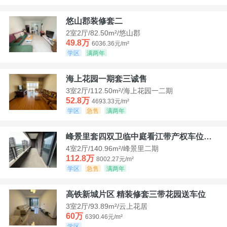
悠山郡装修套二
2室2厅/82.50m²/悠山郡
49.8万
6036.36元/m²
学区
满两年
海上花园一期套三诚售
3室2厅/112.50m²/海上花园一二期
52.8万
4693.33元/m²
学区
急售
满两年
峰景里套四双卫临中庭看江带产权车位诚售
4室2厅/140.96m²/峰景里二期
112.8万
8002.27元/m²
学区
急售
满两年
高铁新城片区 精装修套三带花园送车位
3室2厅/93.89m²/云上花居
60万
6390.46元/m²
学区