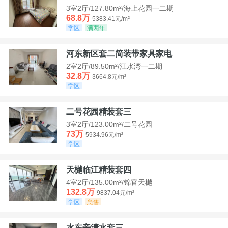
3室2厅/127.80m²/海上花园一二期
68.8万
5383.41元/m²
学区
满两年
河东新区套二简装带家具家电
2室2厅/89.50m²/江水湾一二期
32.8万
3664.8元/m²
学区
二号花园精装套三
3室2厅/123.00m²/二号花园
73万
5934.96元/m²
学区
天樾临江精装套四
4室2厅/135.00m²/锦官天樾
132.8万
9837.04元/m²
学区
急售
水东旁清水套三