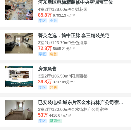
河东新区电梯精装修中央空调带车位
4室2厅/128.00m²/金财花园
85.8万
6703.13元/m²
学区
全款
菁英之选，简中正脉 套三精装美宅
3室2厅/123.70m²/金色海岸
72.8万
5885.21元/m²
学区
急售
房东急售
3室2厅/106.50m²/阳晨丽都
39.8万
3737.09元/m²
学区
急售
已安装电梯 城东片区金水街林产公司宿舍套三可看江景
3室2厅/120.00m²/金水街林产公司宿舍
53万
4416.67元/m²
学区
满两年