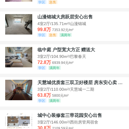
学区
急售
山漫锦城大房跃层安心出售
4室2厅/135.71m²/山漫锦城
99.8万
7353.92元/m²
学区
急售
满两年
临中庭 户型宽大方正 赠送大
3室2厅/104.90m²/巴黎春天
72.8万
6939.94元/m²
学区
满两年
天慧城优质套三双卫好楼层 房东安心卖 价格好谈
3室2厅/110.00m²/天慧城一二期
63.8万
5800元/m²
学区
满两年
城中心装修套三带花园安心出售
3室2厅/146.00m²/西街房管局宿舍
30.8万
2109.59元/m²