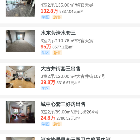
4室2厅/135.00m²/锦官天樾
132.8万
9837.04元/m²
学区
急售
水东旁清水套三
3室2厅/110.76m²/锦官天宸
95万
8577.1元/m²
学区
急售
大古井街套三出售
3室2厅/120.00m²/大古井街107号
39.8万
3316.67元/m²
学区
城中心套三好房出售
3室2厅/89.00m²/新民街264号
24.8万
2786.52元/m²
学区
急售
河东峰景里套三双卫中庭看内河