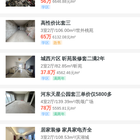
56万
6646.88元/m²
学区
高性价比套三
3室2厅/106.00m²/世外桃苑
65万
6132.08元/m²
学区
急售
城西片区 昕苑装修套二满2年
2室2厅/82.85m²/昕苑
37.8万
4562.46元/m²
学区
满两年
河东天星公园套三单价仅5800多
4室2厅/139.39m²/凯颂广场
78万
5595.81元/m²
学区
满两年
居家装修 家具家电齐全
3室2厅/108.53m²/滨湖城