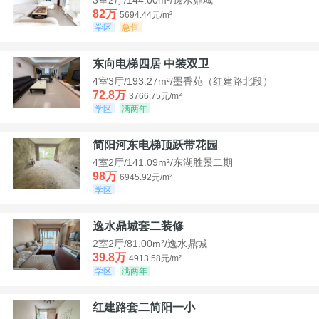
82万
5694.44元/m²
学区
急售
东向电梯四居 中装双卫
4室3厅/193.27m²/墨香苑（红建路北段）
72.8万
3766.75元/m²
学区
满两年
简阳河东电梯顶跃带花园
4室2厅/141.09m²/东湖胜景二期
98万
6945.92元/m²
学区
逸水鼎城套二装修
2室2厅/81.00m²/逸水鼎城
39.8万
4913.58元/m²
学区
满两年
红建路套二简阳一小