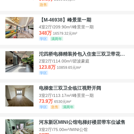
急售
【M-46938】峰景里一期
4室2厅/209.90m²/峰景里一期
348万
16579.32元/m²
学区
满两年
沱四桥电梯精装拎包入住套三双卫带花园40平米带车位
2室2厅/114.00m²/碧波豪庭
123.8万
10859.65元/m²
学区
电梯套三双卫全临江视野开阔
3室2厅/113.17m²/峰景里一期
73.9万
6530元/m²
学区
急售
满两年
河东新区MINI公馆电梯好楼层带车位诚售
3室2厅/75.00m²/MINI公馆