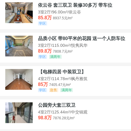
依云谷 套三双卫 装修30多万 带车位
3室2厅/96.00m²/依云谷
85.8万
8937.5元/m²
学区
品质小区 带80平米的花园 送一个人防车位
3室2厅/115.00m²/悦隽风华
89.8万
7808.7元/m²
学区
满两年
【电梯四居 中装双卫】
4室2厅/114.78m²/枫丹雅筑
85万
7405.47元/m²
学区
急售
满两年
公园旁大套三双卫
4室2厅/125.44m²/中交锦观
98.8万
7876.28元/m²