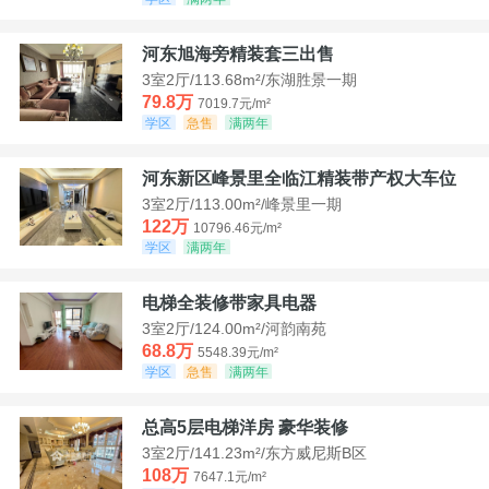
河东旭海旁精装套三出售
3室2厅/113.68m²/东湖胜景一期
79.8万
7019.7元/m²
学区
急售
满两年
河东新区峰景里全临江精装带产权大车位
3室2厅/113.00m²/峰景里一期
122万
10796.46元/m²
学区
满两年
电梯全装修带家具电器
3室2厅/124.00m²/河韵南苑
68.8万
5548.39元/m²
学区
急售
满两年
总高5层电梯洋房 豪华装修
3室2厅/141.23m²/东方威尼斯B区
108万
7647.1元/m²