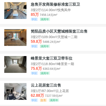
急售开发商装修标准套三双卫
3室2厅/114.00m²/悦隽风华
85万
7456.14元/m²
学区
满两年
简阳品质小区天慧城精装套三出售
3室2厅/109.00m²/天慧城一二期
59.8万
5486.24元/m²
学区
满两年
峰景里大套三双卫带车位
3室2厅/118.80m²/峰景里一期
75.6万
6363.64元/m²
学区
满两年
云上花居套三出售
3室1厅/87.00m²/云上花居
62.88万
7227.59元/m²
学区
急售
满两年