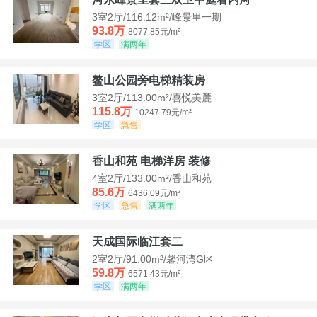
3室2厅/116.12m²/峰景里一期
93.8万
8077.85元/m²
学区
满两年
鳌山公园旁电梯精装房
3室2厅/113.00m²/喜悦美麓
115.8万
10247.79元/m²
学区
急售
香山和苑 电梯洋房 装修
4室2厅/133.00m²/香山和苑
85.6万
6436.09元/m²
学区
急售
满两年
天成国际临江套二
2室2厅/91.00m²/馨河湾G区
59.8万
6571.43元/m²
学区
满两年