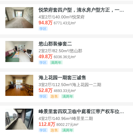
悦荣府套四户型，清水房户型方正，一口价94，8
4室2厅/140.00m²/悦荣府
94.8万
6771.43元/m²
学区
悠山郡装修套二
2室2厅/82.50m²/悠山郡
49.8万
6036.36元/m²
学区
满两年
海上花园一期套三诚售
3室2厅/112.50m²/海上花园一二期
52.8万
4693.33元/m²
学区
急售
满两年
峰景里套四双卫临中庭看江带产权车位诚售
4室2厅/140.96m²/峰景里二期
112.8万
8002.27元/m²
学区
急售
满两年