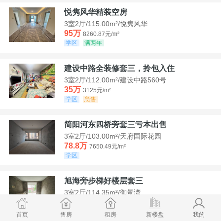
悦隽风华精装空房
3室2厅/115.00m²/悦隽风华
95万
8260.87元/m²
学区
满两年
建设中路全装修套三，拎包入住
3室2厅/112.00m²/建设中路560号
35万
3125元/m²
学区
急售
简阳河东四桥旁套三亏本出售
3室2厅/103.00m²/天府国际花园
78.8万
7650.49元/m²
学区
旭海旁步梯好楼层套三
3室2厅/114.35m²/御景湾
52万
4547.44元/m²
学区
急售
首页
售房
租房
新楼盘
我的