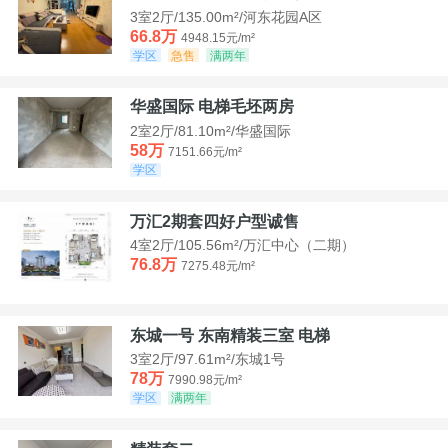
3室2厅/135.00m²/河东花园A区
66.8万
4948.15元/m²
学区
急售
满两年
华盛国际 电梯毛坯两房
2室2厅/81.10m²/华盛国际
58万
7151.66元/m²
学区
万汇2期套四好户型诚售
4室2厅/105.56m²/万汇中心（二期）
76.8万
7275.48元/m²
东城一号 东南精装三室 电梯
3室2厅/97.61m²/东城1号
78万
7990.98元/m²
学区
满两年