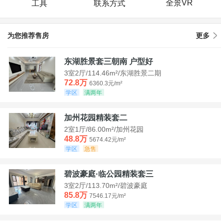
全景VR
工具
联系方式
为您推荐售房
更多
东湖胜景套三朝南 户型好
3室2厅/114.46m²/东湖胜景二期
72.8万
6360.3元/m²
学区
满两年
加州花园精装套二
2室1厅/86.00m²/加州花园
48.8万
5674.42元/m²
学区
急售
碧波豪庭·临公园精装套三
3室2厅/113.70m²/碧波豪庭
85.8万
7546.17元/m²
学区
满两年