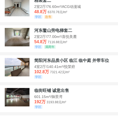
精装套二
2室2厅/76.60m²/ACG动漫城
48.8万
6370.76元/m²
学区
急售
河东鳌山旁电梯套二
2室2厅/77.00m²/喜悦美麓
54.8万
7116.88元/m²
学区
满两年
简阳河东品质小区 临江 临中庭 并带车位
4室2厅/140.41m²/悦荣府
102.8万
7321.42元/m²
学区
临街旺铺 诚意出售
601.15m²/御景湾
192万
3193.88元/m²
学区