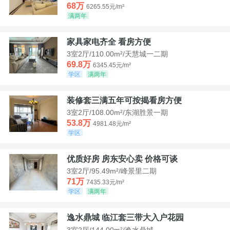
68万
6265.55元/m²
满两年
家具家电齐全 看房方便
3室2厅/110.00m²/天慧城一二期
69.8万
6345.45元/m²
学区
满两年
装修套三满五年可按揭看房方便
3室2厅/108.00m²/东湖胜景一期
53.8万
4981.48元/m²
学区
优质好房 房东安心卖 价格可谈
3室2厅/95.49m²/峰景里二期
71万
7435.33元/m²
学区
满两年
逸水鼎城 临江套三带大入户花园
3室2厅/144.00m²/逸水鼎城