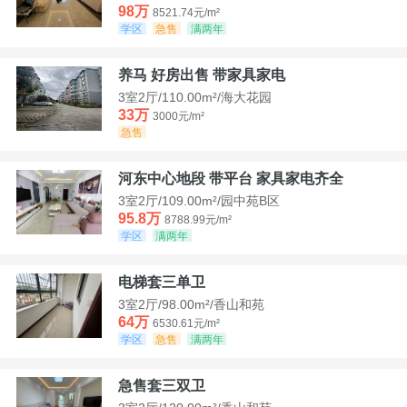
98万
8521.74元/m²
学区
急售
满两年
养马 好房出售 带家具家电
3室2厅/110.00m²/海大花园
33万
3000元/m²
急售
河东中心地段 带平台 家具家电齐全
3室2厅/109.00m²/园中苑B区
95.8万
8788.99元/m²
学区
满两年
电梯套三单卫
3室2厅/98.00m²/香山和苑
64万
6530.61元/m²
学区
急售
满两年
急售套三双卫