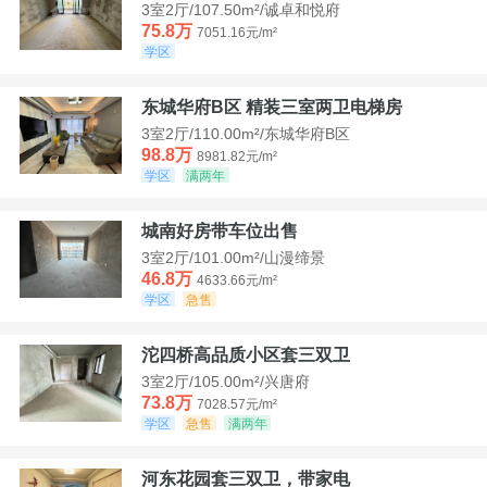
3室2厅/107.50m²/诚卓和悦府
75.8万
7051.16元/m²
学区
东城华府B区 精装三室两卫电梯房
3室2厅/110.00m²/东城华府B区
98.8万
8981.82元/m²
学区
满两年
城南好房带车位出售
3室2厅/101.00m²/山漫缔景
46.8万
4633.66元/m²
学区
急售
沱四桥高品质小区套三双卫
3室2厅/105.00m²/兴唐府
73.8万
7028.57元/m²
学区
急售
满两年
河东花园套三双卫，带家电