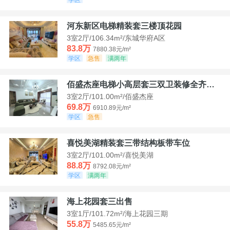
河东新区电梯精装套三楼顶花园
3室2厅/106.34m²/东城华府A区
83.8万
7880.38元/m²
学区
急售
满两年
佰盛杰座电梯小高层套三双卫装修全齐诚意出售
3室2厅/101.00m²/佰盛杰座
69.8万
6910.89元/m²
学区
急售
喜悦美湖精装套三带结构板带车位
3室2厅/101.00m²/喜悦美湖
88.8万
8792.08元/m²
学区
满两年
海上花园套三出售
3室1厅/101.72m²/海上花园三期
55.8万
5485.65元/m²