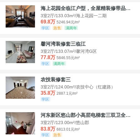
海上花园全临江户型，全屋精装修带品牌家具家电，诚意出售！
3室2厅/133.03m²/海上花园一二期
69.8万
5246.94元/m²
学区
急售
满两年
馨河湾装修套三临江
3室2厅/133.07m²/馨河湾G区
77.8万
5846.55元/m²
学区
满两年
农技装修套三
3室2厅/124.00m²/农技中心（红建路）
35.8万
2887.1元/m²
学区
河东新区悠山郡小高层电梯套三双卫全装带家具家电
3室2厅/123.00m²/悠山郡
83.8万
6813.01元/m²
学区
急售