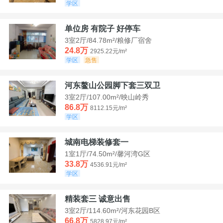
学区
单位房 有院子 好停车
3室2厅/84.78m²/粮修厂宿舍
24.8万
2925.22元/m²
学区
急售
河东鳌山公园脚下套三双卫
3室2厅/107.00m²/映山岭秀
86.8万
8112.15元/m²
学区
城南电梯装修套一
1室1厅/74.50m²/馨河湾G区
33.8万
4536.91元/m²
学区
精装套三 诚意出售
3室2厅/114.60m²/河东花园B区
66.8万
5828.97元/m²