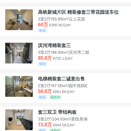
高铁新城片区 精装修套三带花园送车位
3室2厅/93.89m²/云上花居
60万
6390.46元/m²
学区
滨河湾精装套三
3室2厅/98.00m²/滨河湾二期
85.8万
8755.1元/m²
学区
电梯精装套二诚意出售
2室2厅/97.00m²/园中苑B区
58.8万
6061.86元/m²
学区
满两年
套三双卫 带结构板
3室2厅/104.83m²/喜悦美湖
72.8万
6944.58元/m²
学区
满两年