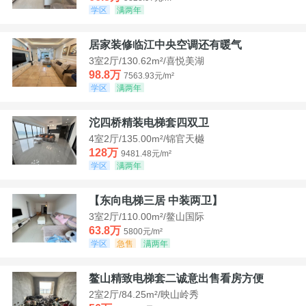
学区
满两年
居家装修临江中央空调还有暖气
3室2厅/130.62m²/喜悦美湖
98.8万
7563.93元/m²
学区
满两年
沱四桥精装电梯套四双卫
4室2厅/135.00m²/锦官天樾
128万
9481.48元/m²
学区
满两年
【东向电梯三居 中装两卫】
3室2厅/110.00m²/鳌山国际
63.8万
5800元/m²
学区
急售
满两年
鳌山精致电梯套二诚意出售看房方便
2室2厅/84.25m²/映山岭秀