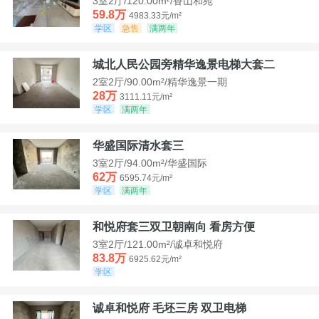
3室2厅/120.00m²/香山和苑
59.8万
4983.33元/m²
学区
急售
满两年
城北人民公园旁精华逸景电梯大套二
2室2厅/90.00m²/精华逸景一期
28万
3111.11元/m²
学区
满两年
华盛国际清水套三
3室2厅/94.00m²/华盛国际
62万
6595.74元/m²
学区
满两年
和悦府套三双卫朝南向 看房方便
3室2厅/121.00m²/诚卓和悦府
83.8万
6925.62元/m²
学区
诚卓和悦府 毛坯三房 双卫电梯