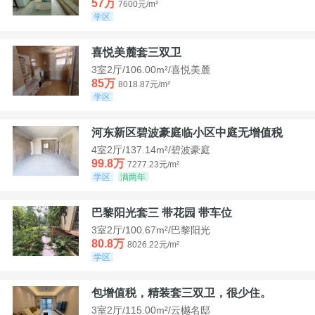
57万
7600元/m²
学区
喜悦美麓套三双卫
3室2厅/106.00m²/喜悦美麓
85万
8018.87元/m²
学区
河东新区碧波豪庭临小区中庭无增值税
4室2厅/137.14m²/碧波豪庭
99.8万
7277.23元/m²
学区
满两年
巴黎阳光套三 带花园 带车位
3室2厅/100.67m²/巴黎阳光
80.8万
8026.22元/m²
学区
包增值税，精装套三双卫，很少住。
3室2厅/115.00m²/云樾名邸