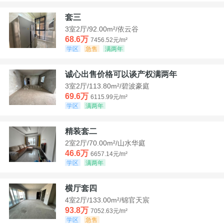
套三
3室2厅/92.00m²/依云谷
68.6万
7456.52元/m²
学区
急售
满两年
诚心出售价格可以谈产权满两年
3室2厅/113.80m²/碧波豪庭
69.6万
6115.99元/m²
学区
满两年
精装套二
2室2厅/70.00m²/山水华庭
46.6万
6657.14元/m²
学区
满两年
横厅套四
4室2厅/133.00m²/锦官天宸
93.8万
7052.63元/m²
学区
急售