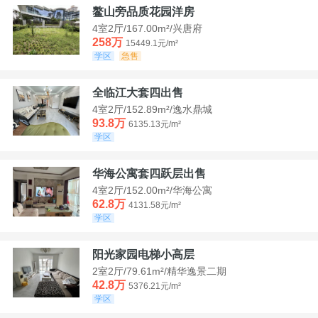
鳌山旁品质花园洋房
4室2厅/167.00m²/兴唐府
258万
15449.1元/m²
学区
急售
全临江大套四出售
4室2厅/152.89m²/逸水鼎城
93.8万
6135.13元/m²
学区
华海公寓套四跃层出售
4室2厅/152.00m²/华海公寓
62.8万
4131.58元/m²
学区
阳光家园电梯小高层
2室2厅/79.61m²/精华逸景二期
42.8万
5376.21元/m²
学区