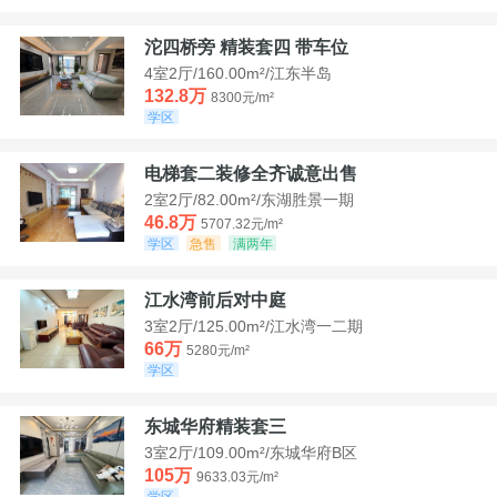
沱四桥旁 精装套四 带车位
4室2厅/160.00m²/江东半岛
132.8万
8300元/m²
学区
电梯套二装修全齐诚意出售
2室2厅/82.00m²/东湖胜景一期
46.8万
5707.32元/m²
学区
急售
满两年
江水湾前后对中庭
3室2厅/125.00m²/江水湾一二期
66万
5280元/m²
学区
东城华府精装套三
3室2厅/109.00m²/东城华府B区
105万
9633.03元/m²
学区