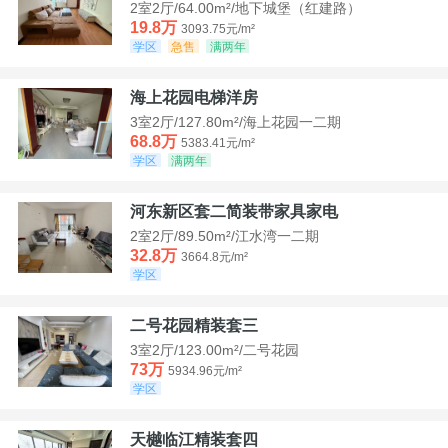
2室2厅/64.00m²/地下城堡（红建路）
19.8万
3093.75元/m²
学区
急售
满两年
海上花园电梯洋房
3室2厅/127.80m²/海上花园一二期
68.8万
5383.41元/m²
学区
满两年
河东新区套二简装带家具家电
2室2厅/89.50m²/江水湾一二期
32.8万
3664.8元/m²
学区
二号花园精装套三
3室2厅/123.00m²/二号花园
73万
5934.96元/m²
学区
天樾临江精装套四