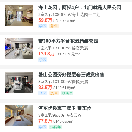
海上花园，两梯4户，出门就是人民公园
3室2厅/109.67m²/海上花园一二期
59.8万
5452.72元/m²
学区
急售
带300平方平台花园精装套四
4室2厅/131.00m²/锦官天宸
139.8万
10671.76元/m²
学区
鳌山公园旁好楼层套三诚意出售
3室2厅/101.60m²/喜悦美麓
82.8万
8149.61元/m²
学区
急售
满两年
河东优质套三双卫 带车位
3室2厅/95.50m²/依云谷
77.8万
8146.6元/m²
学区
满两年