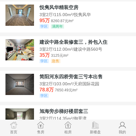
悦隽风华精装空房
3室2厅/115.00m²/悦隽风华
95万
8260.87元/m²
学区
满两年
建设中路全装修套三，拎包入住
3室2厅/112.00m²/建设中路560号
35万
3125元/m²
学区
急售
简阳河东四桥旁套三亏本出售
3室2厅/103.00m²/天府国际花园
78.8万
7650.49元/m²
学区
旭海旁步梯好楼层套三
3室2厅/114.35m²/御景湾
52万
4547.44元/m²
学区
急售
首页
售房
租房
新楼盘
我的