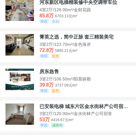
河东新区电梯精装修中央空调带车位
4室2厅/128.00m²/金财花园
85.8万
6703.13元/m²
学区
全款
菁英之选，简中正脉 套三精装美宅
3室2厅/123.70m²/金色海岸
72.8万
5885.21元/m²
学区
急售
房东急售
3室2厅/106.50m²/阳晨丽都
39.8万
3737.09元/m²
学区
急售
已安装电梯 城东片区金水街林产公司宿舍套三可看江景
3室2厅/120.00m²/金水街林产公司宿舍
53万
4416.67元/m²
学区
满两年