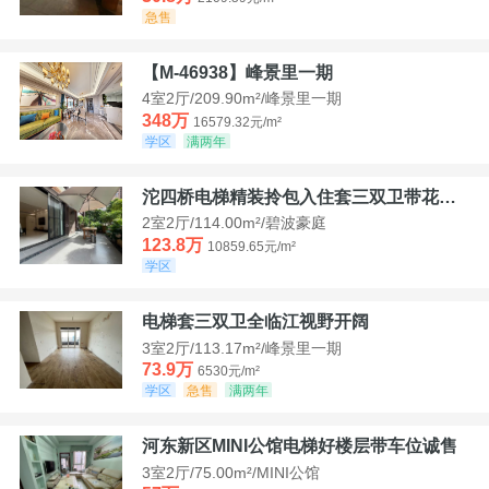
急售
【M-46938】峰景里一期
4室2厅/209.90m²/峰景里一期
348万
16579.32元/m²
学区
满两年
沱四桥电梯精装拎包入住套三双卫带花园40平米带车位
2室2厅/114.00m²/碧波豪庭
123.8万
10859.65元/m²
学区
电梯套三双卫全临江视野开阔
3室2厅/113.17m²/峰景里一期
73.9万
6530元/m²
学区
急售
满两年
河东新区MINI公馆电梯好楼层带车位诚售
3室2厅/75.00m²/MINI公馆