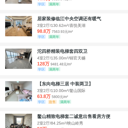
学区
满两年
居家装修临江中央空调还有暖气
3室2厅/130.62m²/喜悦美湖
98.8万
7563.93元/m²
学区
满两年
沱四桥精装电梯套四双卫
4室2厅/135.00m²/锦官天樾
128万
9481.48元/m²
学区
满两年
【东向电梯三居 中装两卫】
3室2厅/110.00m²/鳌山国际
63.8万
5800元/m²
学区
急售
满两年
鳌山精致电梯套二诚意出售看房方便
2室2厅/84.25m²/映山岭秀