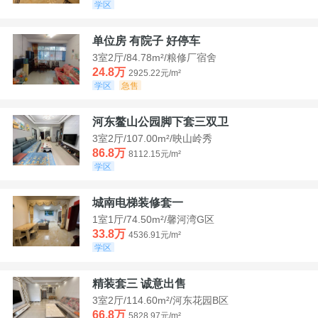
学区
单位房 有院子 好停车
3室2厅/84.78m²/粮修厂宿舍
24.8万
2925.22元/m²
学区
急售
河东鳌山公园脚下套三双卫
3室2厅/107.00m²/映山岭秀
86.8万
8112.15元/m²
学区
城南电梯装修套一
1室1厅/74.50m²/馨河湾G区
33.8万
4536.91元/m²
学区
精装套三 诚意出售
3室2厅/114.60m²/河东花园B区
66.8万
5828.97元/m²