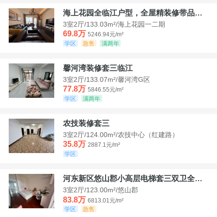
海上花园全临江户型，全屋精装修带品牌家具家电，诚意出售！
3室2厅/133.03m²/海上花园一二期
69.8万
5246.94元/m²
学区
急售
满两年
馨河湾装修套三临江
3室2厅/133.07m²/馨河湾G区
77.8万
5846.55元/m²
学区
满两年
农技装修套三
3室2厅/124.00m²/农技中心（红建路）
35.8万
2887.1元/m²
学区
河东新区悠山郡小高层电梯套三双卫全装带家具家电
3室2厅/123.00m²/悠山郡
83.8万
6813.01元/m²
学区
急售