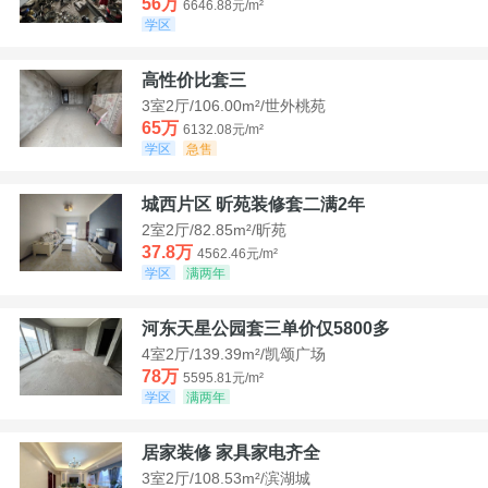
56万
6646.88元/m²
学区
高性价比套三
3室2厅/106.00m²/世外桃苑
65万
6132.08元/m²
学区
急售
城西片区 昕苑装修套二满2年
2室2厅/82.85m²/昕苑
37.8万
4562.46元/m²
学区
满两年
河东天星公园套三单价仅5800多
4室2厅/139.39m²/凯颂广场
78万
5595.81元/m²
学区
满两年
居家装修 家具家电齐全
3室2厅/108.53m²/滨湖城