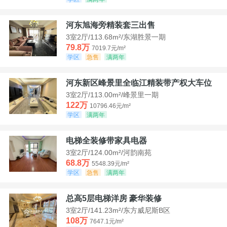
河东旭海旁精装套三出售
3室2厅/113.68m²/东湖胜景一期
79.8万
7019.7元/m²
学区
急售
满两年
河东新区峰景里全临江精装带产权大车位
3室2厅/113.00m²/峰景里一期
122万
10796.46元/m²
学区
满两年
电梯全装修带家具电器
3室2厅/124.00m²/河韵南苑
68.8万
5548.39元/m²
学区
急售
满两年
总高5层电梯洋房 豪华装修
3室2厅/141.23m²/东方威尼斯B区
108万
7647.1元/m²