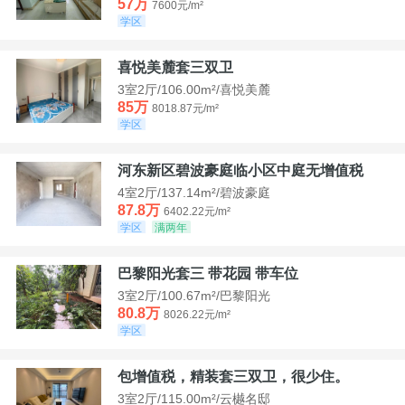
57万
7600元/m²
学区
喜悦美麓套三双卫
3室2厅/106.00m²/喜悦美麓
85万
8018.87元/m²
学区
河东新区碧波豪庭临小区中庭无增值税
4室2厅/137.14m²/碧波豪庭
87.8万
6402.22元/m²
学区
满两年
巴黎阳光套三 带花园 带车位
3室2厅/100.67m²/巴黎阳光
80.8万
8026.22元/m²
学区
包增值税，精装套三双卫，很少住。
3室2厅/115.00m²/云樾名邸