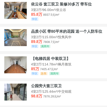
依云谷 套三双卫 装修30多万 带车位
3室2厅/96.00m²/依云谷
85.8万
8937.5元/m²
学区
品质小区 带80平米的花园 送一个人防车位
3室2厅/115.00m²/悦隽风华
89.8万
7808.7元/m²
学区
满两年
【电梯四居 中装双卫】
4室2厅/114.78m²/枫丹雅筑
85万
7405.47元/m²
学区
急售
满两年
公园旁大套三双卫
4室2厅/125.44m²/中交锦观
98.8万
7876.28元/m²