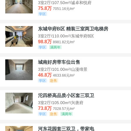
3室2厅/107.50m²/诚卓和悦府
75.8万
7051.16元/m²
学区
东城华府B区 精装三室两卫电梯房
3室2厅/110.00m²/东城华府B区
98.8万
8981.82元/m²
学区
满两年
城南好房带车位出售
3室2厅/101.00m²/山漫缔景
46.8万
4633.66元/m²
学区
急售
沱四桥高品质小区套三双卫
3室2厅/105.00m²/兴唐府
73.8万
7028.57元/m²
学区
急售
满两年
河东花园套三双卫，带家电