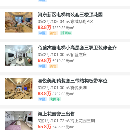
河东新区电梯精装套三楼顶花园
3室2厅/106.34m²/东城华府A区
83.8万
7880.38元/m²
学区
急售
满两年
佰盛杰座电梯小高层套三双卫装修全齐诚意出售
3室2厅/101.00m²/佰盛杰座
69.8万
6910.89元/m²
学区
急售
喜悦美湖精装套三带结构板带车位
3室2厅/101.00m²/喜悦美湖
88.8万
8792.08元/m²
学区
满两年
海上花园套三出售
3室1厅/101.72m²/海上花园三期
55.8万
5485.65元/m²