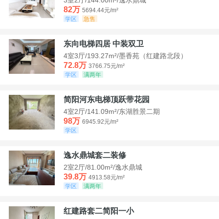
82万
5694.44元/m²
学区
急售
东向电梯四居 中装双卫
4室3厅/193.27m²/墨香苑（红建路北段）
72.8万
3766.75元/m²
学区
满两年
简阳河东电梯顶跃带花园
4室2厅/141.09m²/东湖胜景二期
98万
6945.92元/m²
学区
逸水鼎城套二装修
2室2厅/81.00m²/逸水鼎城
39.8万
4913.58元/m²
学区
满两年
红建路套二简阳一小