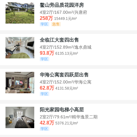
鳌山旁品质花园洋房
4室2厅/167.00m²/兴唐府
258万
15449.1元/m²
学区
急售
全临江大套四出售
4室2厅/152.89m²/逸水鼎城
93.8万
6135.13元/m²
学区
华海公寓套四跃层出售
4室2厅/152.00m²/华海公寓
62.8万
4131.58元/m²
学区
阳光家园电梯小高层
2室2厅/79.61m²/精华逸景二期
42.8万
5376.21元/m²
学区