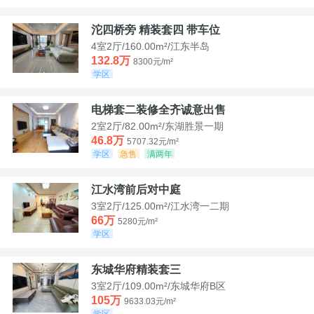
沱四桥旁 精装套四 带车位
4室2厅/160.00m²/江东半岛
132.8万
8300元/m²
学区
电梯套二装修全齐诚意出售
2室2厅/82.00m²/东湖胜景一期
46.8万
5707.32元/m²
学区
急售
满两年
江水湾前后对中庭
3室2厅/125.00m²/江水湾一二期
66万
5280元/m²
学区
东城华府精装套三
3室2厅/109.00m²/东城华府B区
105万
9633.03元/m²
学区