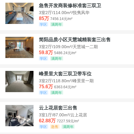
急售开发商装修标准套三双卫
3室2厅/114.00m²/悦隽风华
85万
7456.14元/m²
学区
满两年
简阳品质小区天慧城精装套三出售
3室2厅/109.00m²/天慧城一二期
59.8万
5486.24元/m²
学区
满两年
峰景里大套三双卫带车位
3室2厅/118.80m²/峰景里一期
75.6万
6363.64元/m²
学区
满两年
云上花居套三出售
3室1厅/87.00m²/云上花居
62.88万
7227.59元/m²
学区
急售
满两年