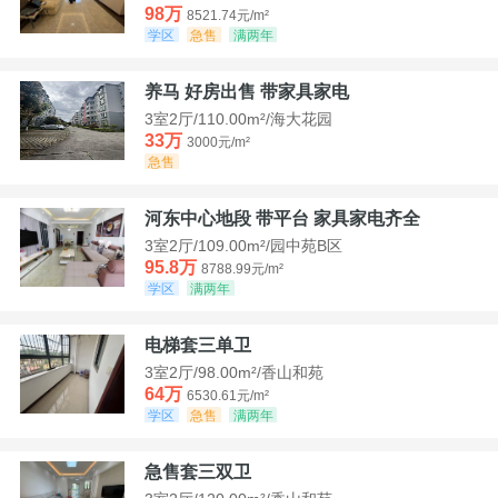
98万
8521.74元/m²
学区
急售
满两年
养马 好房出售 带家具家电
3室2厅/110.00m²/海大花园
33万
3000元/m²
急售
河东中心地段 带平台 家具家电齐全
3室2厅/109.00m²/园中苑B区
95.8万
8788.99元/m²
学区
满两年
电梯套三单卫
3室2厅/98.00m²/香山和苑
64万
6530.61元/m²
学区
急售
满两年
急售套三双卫