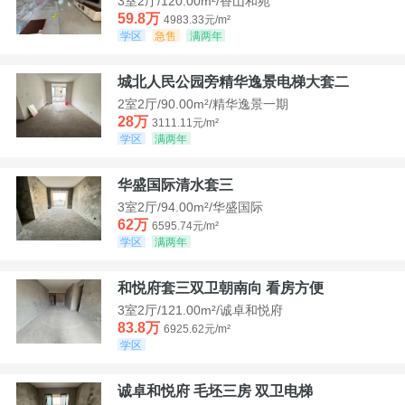
3室2厅/120.00m²/香山和苑
59.8万
4983.33元/m²
学区
急售
满两年
城北人民公园旁精华逸景电梯大套二
2室2厅/90.00m²/精华逸景一期
28万
3111.11元/m²
学区
满两年
华盛国际清水套三
3室2厅/94.00m²/华盛国际
62万
6595.74元/m²
学区
满两年
和悦府套三双卫朝南向 看房方便
3室2厅/121.00m²/诚卓和悦府
83.8万
6925.62元/m²
学区
诚卓和悦府 毛坯三房 双卫电梯