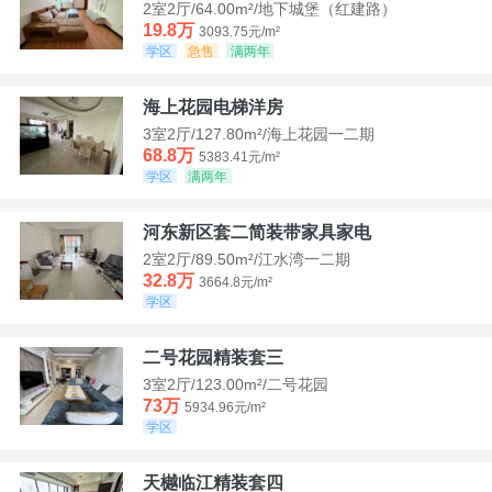
2室2厅/64.00m²/地下城堡（红建路）
19.8万
3093.75元/m²
学区
急售
满两年
海上花园电梯洋房
3室2厅/127.80m²/海上花园一二期
68.8万
5383.41元/m²
学区
满两年
河东新区套二简装带家具家电
2室2厅/89.50m²/江水湾一二期
32.8万
3664.8元/m²
学区
二号花园精装套三
3室2厅/123.00m²/二号花园
73万
5934.96元/m²
学区
天樾临江精装套四