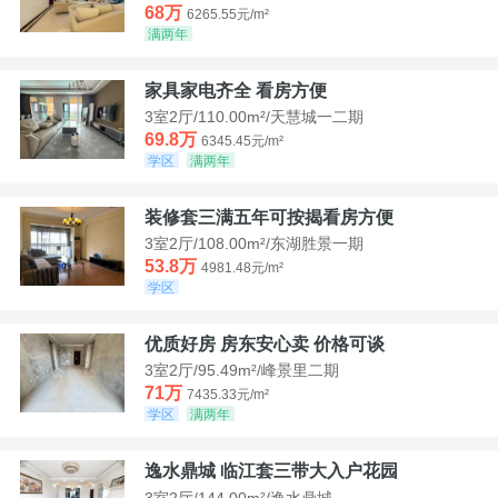
68万
6265.55元/m²
满两年
家具家电齐全 看房方便
3室2厅/110.00m²/天慧城一二期
69.8万
6345.45元/m²
学区
满两年
装修套三满五年可按揭看房方便
3室2厅/108.00m²/东湖胜景一期
53.8万
4981.48元/m²
学区
优质好房 房东安心卖 价格可谈
3室2厅/95.49m²/峰景里二期
71万
7435.33元/m²
学区
满两年
逸水鼎城 临江套三带大入户花园
3室2厅/144.00m²/逸水鼎城