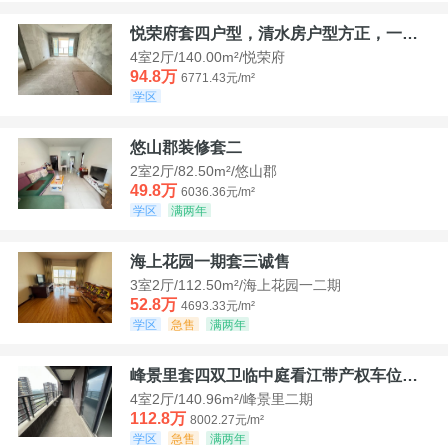
悦荣府套四户型，清水房户型方正，一口价94，8
4室2厅/140.00m²/悦荣府
94.8万
6771.43元/m²
学区
悠山郡装修套二
2室2厅/82.50m²/悠山郡
49.8万
6036.36元/m²
学区
满两年
海上花园一期套三诚售
3室2厅/112.50m²/海上花园一二期
52.8万
4693.33元/m²
学区
急售
满两年
峰景里套四双卫临中庭看江带产权车位诚售
4室2厅/140.96m²/峰景里二期
112.8万
8002.27元/m²
学区
急售
满两年