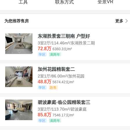
全景VR
工具
联系方式
为您推荐售房
更多
东湖胜景套三朝南 户型好
3室2厅/114.46m²/东湖胜景二期
72.8万
6360.3元/m²
学区
满两年
加州花园精装套二
2室1厅/86.00m²/加州花园
48.8万
5674.42元/m²
学区
急售
碧波豪庭·临公园精装套三
3室2厅/113.70m²/碧波豪庭
85.8万
7546.17元/m²
学区
满两年