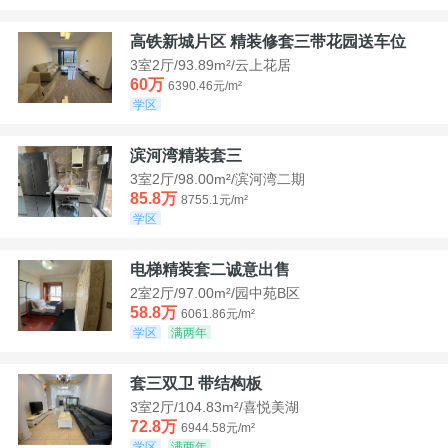
高铁新城片区 精装修套三带花园送车位
3室2厅/93.89m²/云上花居
60万
6390.46元/m²
学区
滨河湾精装套三
3室2厅/98.00m²/滨河湾二期
85.8万
8755.1元/m²
学区
电梯精装套二诚意出售
2室2厅/97.00m²/园中苑B区
58.8万
6061.86元/m²
学区
满两年
套三双卫 带结构板
3室2厅/104.83m²/喜悦美湖
72.8万
6944.58元/m²
学区
满两年