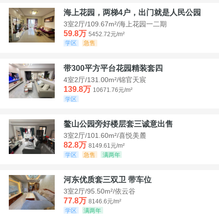
海上花园，两梯4户，出门就是人民公园
3室2厅/109.67m²/海上花园一二期
59.8万
5452.72元/m²
学区
急售
带300平方平台花园精装套四
4室2厅/131.00m²/锦官天宸
139.8万
10671.76元/m²
学区
鳌山公园旁好楼层套三诚意出售
3室2厅/101.60m²/喜悦美麓
82.8万
8149.61元/m²
学区
急售
满两年
河东优质套三双卫 带车位
3室2厅/95.50m²/依云谷
77.8万
8146.6元/m²
学区
满两年