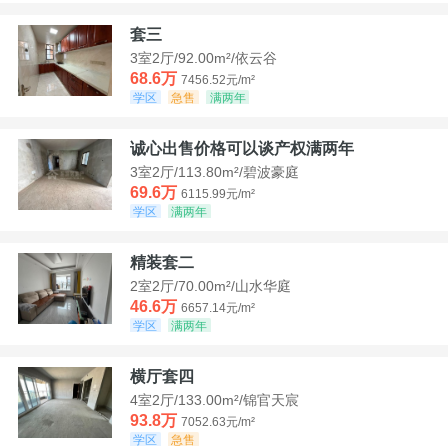
套三
3室2厅/92.00m²/依云谷
68.6万
7456.52元/m²
学区
急售
满两年
诚心出售价格可以谈产权满两年
3室2厅/113.80m²/碧波豪庭
69.6万
6115.99元/m²
学区
满两年
精装套二
2室2厅/70.00m²/山水华庭
46.6万
6657.14元/m²
学区
满两年
横厅套四
4室2厅/133.00m²/锦官天宸
93.8万
7052.63元/m²
学区
急售