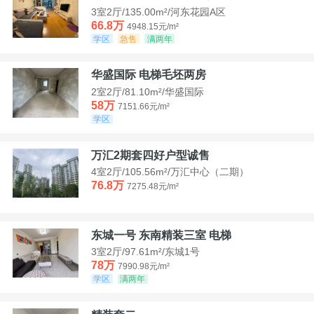
3室2厅/135.00m²/河东花园A区
66.8万
4948.15元/m²
学区
急售
满两年
华盛国际 电梯毛坯两房
2室2厅/81.10m²/华盛国际
58万
7151.66元/m²
学区
万汇2期套四好户型诚售
4室2厅/105.56m²/万汇中心（二期）
76.8万
7275.48元/m²
东城一号 东南精装三室 电梯
3室2厅/97.61m²/东城1号
78万
7990.98元/m²
学区
满两年