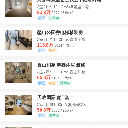
3室2厅/116.12m²/峰景里一期
93.8万
8077.85元/m²
学区
满两年
鳌山公园旁电梯精装房
3室2厅/113.00m²/喜悦美麓
115.8万
10247.79元/m²
学区
急售
香山和苑 电梯洋房 装修
4室2厅/133.00m²/香山和苑
85.6万
6436.09元/m²
学区
急售
满两年
天成国际临江套二
2室2厅/91.00m²/馨河湾G区
59.8万
6571.43元/m²
学区
满两年