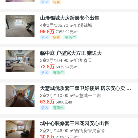
学区
急售
山漫锦城大房跃层安心出售
4室2厅/135.71m²/山漫锦城
99.8万
7353.92元/m²
学区
急售
满两年
临中庭 户型宽大方正 赠送大
3室2厅/104.90m²/巴黎春天
72.8万
6939.94元/m²
学区
满两年
天慧城优质套三双卫好楼层 房东安心卖 价格好谈
3室2厅/110.00m²/天慧城一二期
63.8万
5800元/m²
学区
满两年
城中心装修套三带花园安心出售
3室2厅/146.00m²/西街房管局宿舍
30.8万
2109.59元/m²