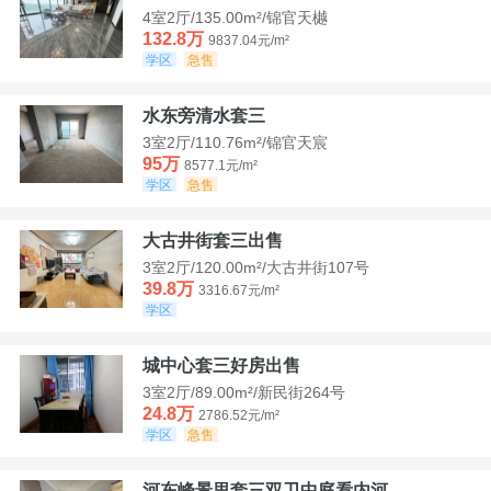
4室2厅/135.00m²/锦官天樾
132.8万
9837.04元/m²
学区
急售
水东旁清水套三
3室2厅/110.76m²/锦官天宸
95万
8577.1元/m²
学区
急售
大古井街套三出售
3室2厅/120.00m²/大古井街107号
39.8万
3316.67元/m²
学区
城中心套三好房出售
3室2厅/89.00m²/新民街264号
24.8万
2786.52元/m²
学区
急售
河东峰景里套三双卫中庭看内河