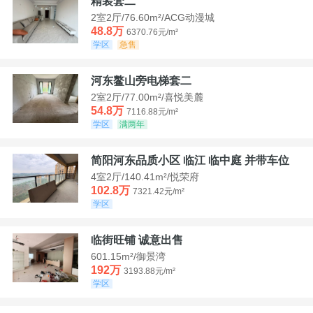
精装套二
2室2厅/76.60m²/ACG动漫城
48.8万
6370.76元/m²
学区
急售
河东鳌山旁电梯套二
2室2厅/77.00m²/喜悦美麓
54.8万
7116.88元/m²
学区
满两年
简阳河东品质小区 临江 临中庭 并带车位
4室2厅/140.41m²/悦荣府
102.8万
7321.42元/m²
学区
临街旺铺 诚意出售
601.15m²/御景湾
192万
3193.88元/m²
学区