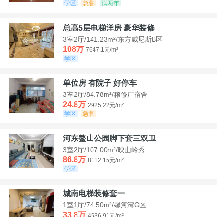
学区
急售
满两年
总高5层电梯洋房 豪华装修
3室2厅/141.23m²/东方威尼斯B区
108万
7647.1元/m²
学区
单位房 有院子 好停车
3室2厅/84.78m²/粮修厂宿舍
24.8万
2925.22元/m²
学区
急售
河东鳌山公园脚下套三双卫
3室2厅/107.00m²/映山岭秀
86.8万
8112.15元/m²
学区
城南电梯装修套一
1室1厅/74.50m²/馨河湾G区
33.8万
4536.91元/m²