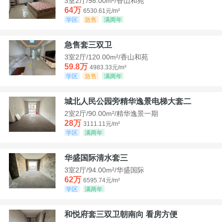
3室2厅/98.00m²/香山和苑
64万
6530.61元/m²
学区
急售
满两年
急售套三双卫
3室2厅/120.00m²/香山和苑
59.8万
4983.33元/m²
学区
急售
满两年
城北人民公园旁精华逸景电梯大套二
2室2厅/90.00m²/精华逸景一期
28万
3111.11元/m²
学区
满两年
华盛国际清水套三
3室2厅/94.00m²/华盛国际
62万
6595.74元/m²
学区
满两年
和悦府套三双卫朝南向 看房方便