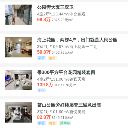
公园旁大套三双卫
4室2厅/125.44m²/中交锦观
98.8万
7876.28元/m²
海上花园，两梯4户，出门就是人民公园
3室2厅/109.67m²/海上花园一二期
59.8万
5452.72元/m²
学区
急售
带300平方平台花园精装套四
4室2厅/131.00m²/锦官天宸
139.8万
10671.76元/m²
学区
鳌山公园旁好楼层套三诚意出售
3室2厅/101.60m²/喜悦美麓
82.8万
8149.61元/m²
学区
急售
满两年