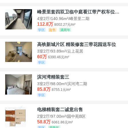
峰景里套四双卫临中庭看江带产权车位诚售
4室2厅/140.96m²/峰景里二期
112.8万
8002.27元/m²
学区
急售
满两年
高铁新城片区 精装修套三带花园送车位
3室2厅/93.89m²/云上花居
60万
6390.46元/m²
学区
滨河湾精装套三
3室2厅/98.00m²/滨河湾二期
85.8万
8755.1元/m²
学区
电梯精装套二诚意出售
2室2厅/97.00m²/园中苑B区
58.8万
6061.86元/m²
学区
满两年