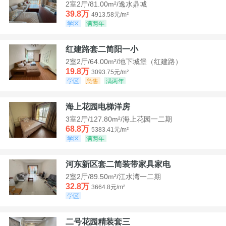
2室2厅/81.00m²/逸水鼎城
39.8万
4913.58元/m²
学区
满两年
红建路套二简阳一小
2室2厅/64.00m²/地下城堡（红建路）
19.8万
3093.75元/m²
学区
急售
满两年
海上花园电梯洋房
3室2厅/127.80m²/海上花园一二期
68.8万
5383.41元/m²
学区
满两年
河东新区套二简装带家具家电
2室2厅/89.50m²/江水湾一二期
32.8万
3664.8元/m²
学区
二号花园精装套三