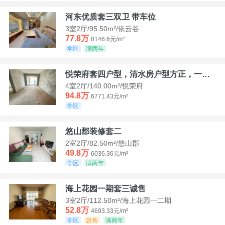
河东优质套三双卫 带车位
3室2厅/95.50m²/依云谷
77.8万
8146.6元/m²
学区
满两年
悦荣府套四户型，清水房户型方正，一口价94，8
4室2厅/140.00m²/悦荣府
94.8万
6771.43元/m²
学区
悠山郡装修套二
2室2厅/82.50m²/悠山郡
49.8万
6036.36元/m²
学区
满两年
海上花园一期套三诚售
3室2厅/112.50m²/海上花园一二期
52.8万
4693.33元/m²
学区
急售
满两年