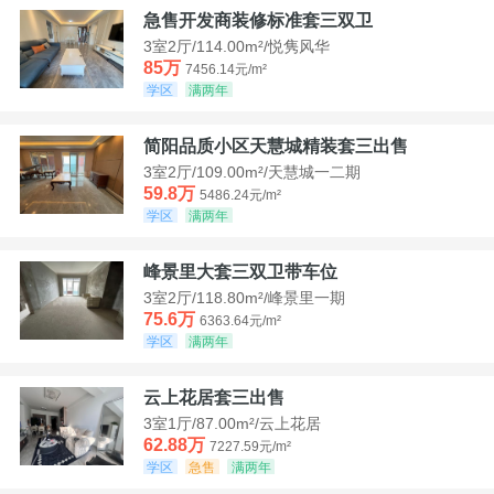
急售开发商装修标准套三双卫
3室2厅/114.00m²/悦隽风华
85万
7456.14元/m²
学区
满两年
简阳品质小区天慧城精装套三出售
3室2厅/109.00m²/天慧城一二期
59.8万
5486.24元/m²
学区
满两年
峰景里大套三双卫带车位
3室2厅/118.80m²/峰景里一期
75.6万
6363.64元/m²
学区
满两年
云上花居套三出售
3室1厅/87.00m²/云上花居
62.88万
7227.59元/m²
学区
急售
满两年