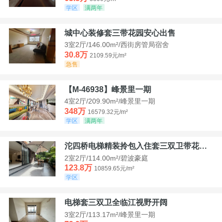
学区
满两年
城中心装修套三带花园安心出售
3室2厅/146.00m²/西街房管局宿舍
30.8万
2109.59元/m²
急售
【M-46938】峰景里一期
4室2厅/209.90m²/峰景里一期
348万
16579.32元/m²
学区
满两年
沱四桥电梯精装拎包入住套三双卫带花园40平米带车位
2室2厅/114.00m²/碧波豪庭
123.8万
10859.65元/m²
学区
电梯套三双卫全临江视野开阔
3室2厅/113.17m²/峰景里一期