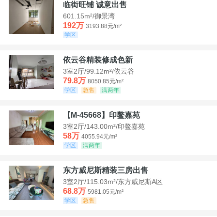
临街旺铺 诚意出售
601.15m²/御景湾
192万
3193.88元/m²
学区
依云谷精装修成色新
3室2厅/99.12m²/依云谷
79.8万
8050.85元/m²
学区
急售
满两年
【M-45668】印鳌嘉苑
3室2厅/143.00m²/印鳌嘉苑
58万
4055.94元/m²
学区
满两年
东方威尼斯精装三房出售
3室2厅/115.03m²/东方威尼斯A区
68.8万
5981.05元/m²
学区
急售