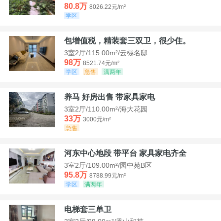
80.8万
8026.22元/m²
学区
包增值税，精装套三双卫，很少住。
3室2厅/115.00m²/云樾名邸
98万
8521.74元/m²
学区
急售
满两年
养马 好房出售 带家具家电
3室2厅/110.00m²/海大花园
33万
3000元/m²
急售
河东中心地段 带平台 家具家电齐全
3室2厅/109.00m²/园中苑B区
95.8万
8788.99元/m²
学区
满两年
电梯套三单卫