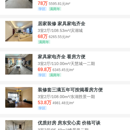
78万
5595.81元/m²
学区
满两年
居家装修 家具家电齐全
3室2厅/108.53m²/滨湖城
68万
6265.55元/m²
满两年
家具家电齐全 看房方便
3室2厅/110.00m²/天慧城一二期
69.8万
6345.45元/m²
学区
满两年
装修套三满五年可按揭看房方便
3室2厅/108.00m²/东湖胜景一期
53.8万
4981.48元/m²
学区
优质好房 房东安心卖 价格可谈
3室2厅/95.49m²/峰景里二期