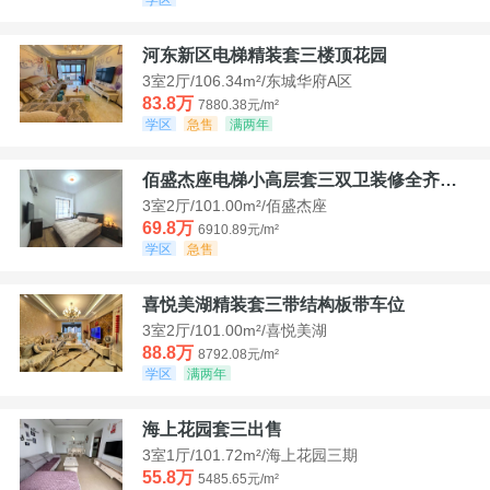
河东新区电梯精装套三楼顶花园
3室2厅/106.34m²/东城华府A区
83.8万
7880.38元/m²
学区
急售
满两年
佰盛杰座电梯小高层套三双卫装修全齐诚意出售
3室2厅/101.00m²/佰盛杰座
69.8万
6910.89元/m²
学区
急售
喜悦美湖精装套三带结构板带车位
3室2厅/101.00m²/喜悦美湖
88.8万
8792.08元/m²
学区
满两年
海上花园套三出售
3室1厅/101.72m²/海上花园三期
55.8万
5485.65元/m²