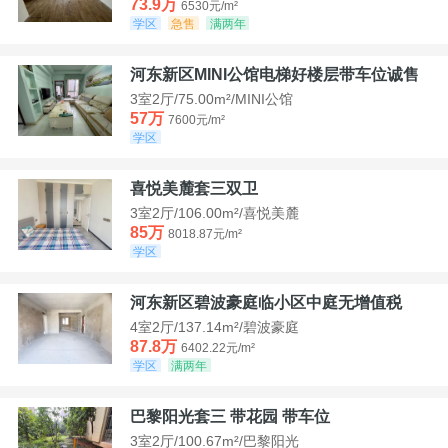
73.9万
6530元/m²
学区
急售
满两年
河东新区MINI公馆电梯好楼层带车位诚售
3室2厅/75.00m²/MINI公馆
57万
7600元/m²
学区
喜悦美麓套三双卫
3室2厅/106.00m²/喜悦美麓
85万
8018.87元/m²
学区
河东新区碧波豪庭临小区中庭无增值税
4室2厅/137.14m²/碧波豪庭
87.8万
6402.22元/m²
学区
满两年
巴黎阳光套三 带花园 带车位
3室2厅/100.67m²/巴黎阳光