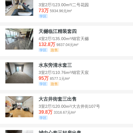
3室2厅/123.00m²/二号花园
73万
5934.96元/m²
学区
天樾临江精装套四
4室2厅/135.00m²/锦官天樾
132.8万
9837.04元/m²
学区
急售
水东旁清水套三
3室2厅/110.76m²/锦官天宸
95万
8577.1元/m²
学区
急售
大古井街套三出售
3室2厅/120.00m²/大古井街107号
39.8万
3316.67元/m²
学区
城中心套三好房出售