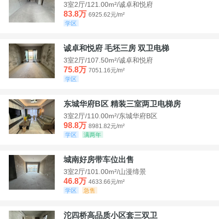
3室2厅/121.00m²/诚卓和悦府
83.8万
6925.62元/m²
学区
诚卓和悦府 毛坯三房 双卫电梯
3室2厅/107.50m²/诚卓和悦府
75.8万
7051.16元/m²
学区
东城华府B区 精装三室两卫电梯房
3室2厅/110.00m²/东城华府B区
98.8万
8981.82元/m²
学区
满两年
城南好房带车位出售
3室2厅/101.00m²/山漫缔景
46.8万
4633.66元/m²
学区
急售
沱四桥高品质小区套三双卫