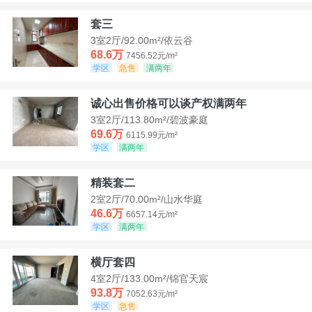
套三
3室2厅/92.00m²/依云谷
68.6万
7456.52元/m²
学区
急售
满两年
诚心出售价格可以谈产权满两年
3室2厅/113.80m²/碧波豪庭
69.6万
6115.99元/m²
学区
满两年
精装套二
2室2厅/70.00m²/山水华庭
46.6万
6657.14元/m²
学区
满两年
横厅套四
4室2厅/133.00m²/锦官天宸
93.8万
7052.63元/m²
学区
急售