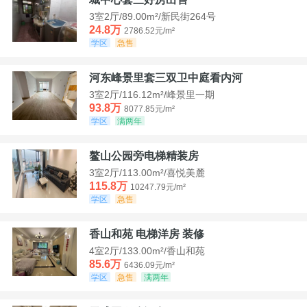
3室2厅/89.00m²/新民街264号
24.8万
2786.52元/m²
学区
急售
河东峰景里套三双卫中庭看内河
3室2厅/116.12m²/峰景里一期
93.8万
8077.85元/m²
学区
满两年
鳌山公园旁电梯精装房
3室2厅/113.00m²/喜悦美麓
115.8万
10247.79元/m²
学区
急售
香山和苑 电梯洋房 装修
4室2厅/133.00m²/香山和苑
85.6万
6436.09元/m²
学区
急售
满两年