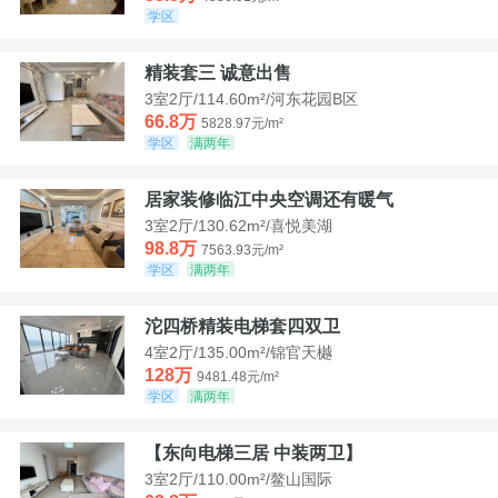
学区
精装套三 诚意出售
3室2厅/114.60m²/河东花园B区
66.8万
5828.97元/m²
学区
满两年
居家装修临江中央空调还有暖气
3室2厅/130.62m²/喜悦美湖
98.8万
7563.93元/m²
学区
满两年
沱四桥精装电梯套四双卫
4室2厅/135.00m²/锦官天樾
128万
9481.48元/m²
学区
满两年
【东向电梯三居 中装两卫】
3室2厅/110.00m²/鳌山国际