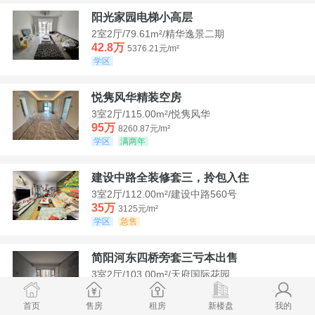
阳光家园电梯小高层
2室2厅/79.61m²/精华逸景二期
42.8万
5376.21元/m²
学区
悦隽风华精装空房
3室2厅/115.00m²/悦隽风华
95万
8260.87元/m²
学区
满两年
建设中路全装修套三，拎包入住
3室2厅/112.00m²/建设中路560号
35万
3125元/m²
学区
急售
简阳河东四桥旁套三亏本出售
3室2厅/103.00m²/天府国际花园
78.8万
7650.49元/m²
学区
首页
售房
租房
新楼盘
我的