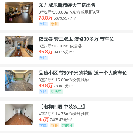
东方威尼斯精装大三房出售
3室2厅/138.89m²/东方威尼斯A区
78.8万
5673.55元/m²
学区
急售
依云谷 套三双卫 装修30多万 带车位
3室2厅/96.00m²/依云谷
85.8万
8937.5元/m²
学区
品质小区 带80平米的花园 送一个人防车位
3室2厅/115.00m²/悦隽风华
89.8万
7808.7元/m²
学区
满两年
【电梯四居 中装双卫】
4室2厅/114.78m²/枫丹雅筑
85万
7405.47元/m²
学区
急售
满两年