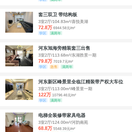
套三双卫 带结构板
3室2厅/104.83m²/喜悦美湖
72.8万
6944.58元/m²
学区
满两年
河东旭海旁精装套三出售
3室2厅/113.68m²/东湖胜景一期
79.8万
7019.7元/m²
学区
急售
满两年
河东新区峰景里全临江精装带产权大车位
3室2厅/113.00m²/峰景里一期
122万
10796.46元/m²
学区
满两年
电梯全装修带家具电器
3室2厅/124.00m²/河韵南苑
68.8万
5548.39元/m²