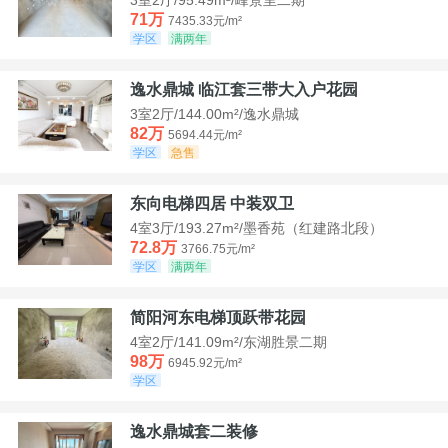
71万
7435.33元/m²
学区
满两年
逸水鼎城 临江套三带大入户花园
3室2厅/144.00m²/逸水鼎城
82万
5694.44元/m²
学区
急售
东向电梯四居 中装双卫
4室3厅/193.27m²/墨香苑（红建路北段）
72.8万
3766.75元/m²
学区
满两年
简阳河东电梯顶跃带花园
4室2厅/141.09m²/东湖胜景二期
98万
6945.92元/m²
学区
逸水鼎城套二装修