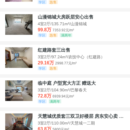
学区
急售
山漫锦城大房跃层安心出售
4室2厅/135.71m²/山漫锦城
99.8万
7353.92元/m²
学区
急售
满两年
红建路套三出售
3室2厅/97.24m²/农技中心（红建路）
29.16万
2998.77元/m²
学区
急售
临中庭 户型宽大方正 赠送大
3室2厅/104.90m²/巴黎春天
72.8万
6939.94元/m²
学区
满两年
天慧城优质套三双卫好楼层 房东安心卖 价格好谈
3室2厅/110.00m²/天慧城一二期
63.8万
5800元/m²