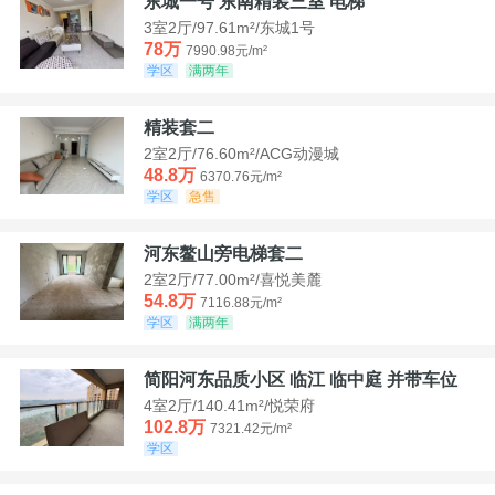
东城一号 东南精装三室 电梯
3室2厅/97.61m²/东城1号
78万
7990.98元/m²
学区
满两年
精装套二
2室2厅/76.60m²/ACG动漫城
48.8万
6370.76元/m²
学区
急售
河东鳌山旁电梯套二
2室2厅/77.00m²/喜悦美麓
54.8万
7116.88元/m²
学区
满两年
简阳河东品质小区 临江 临中庭 并带车位
4室2厅/140.41m²/悦荣府
102.8万
7321.42元/m²
学区