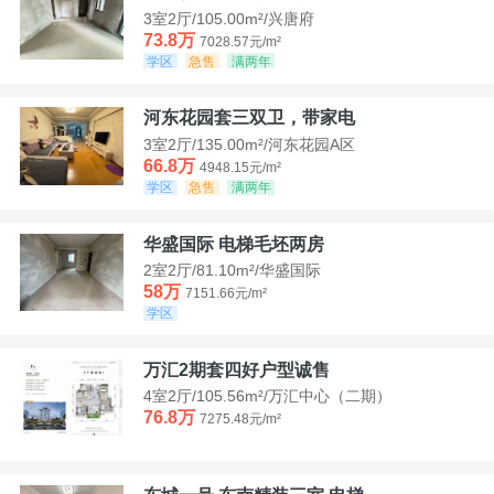
3室2厅/105.00m²/兴唐府
73.8万
7028.57元/m²
学区
急售
满两年
河东花园套三双卫，带家电
3室2厅/135.00m²/河东花园A区
66.8万
4948.15元/m²
学区
急售
满两年
华盛国际 电梯毛坯两房
2室2厅/81.10m²/华盛国际
58万
7151.66元/m²
学区
万汇2期套四好户型诚售
4室2厅/105.56m²/万汇中心（二期）
76.8万
7275.48元/m²