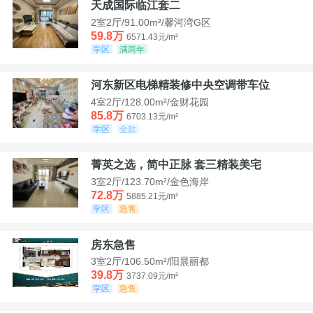
天成国际临江套二
2室2厅/91.00m²/馨河湾G区
59.8万
6571.43元/m²
学区
满两年
河东新区电梯精装修中央空调带车位
4室2厅/128.00m²/金财花园
85.8万
6703.13元/m²
学区
全款
菁英之选，简中正脉 套三精装美宅
3室2厅/123.70m²/金色海岸
72.8万
5885.21元/m²
学区
急售
房东急售
3室2厅/106.50m²/阳晨丽都
39.8万
3737.09元/m²
学区
急售