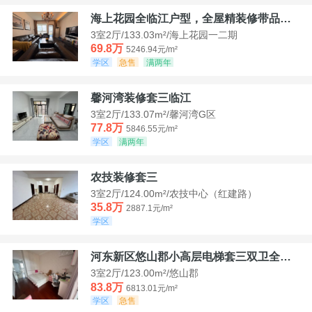
海上花园全临江户型，全屋精装修带品牌家具家电，诚意出售！
3室2厅/133.03m²/海上花园一二期
69.8万
5246.94元/m²
学区
急售
满两年
馨河湾装修套三临江
3室2厅/133.07m²/馨河湾G区
77.8万
5846.55元/m²
学区
满两年
农技装修套三
3室2厅/124.00m²/农技中心（红建路）
35.8万
2887.1元/m²
学区
河东新区悠山郡小高层电梯套三双卫全装带家具家电
3室2厅/123.00m²/悠山郡
83.8万
6813.01元/m²
学区
急售