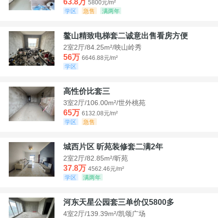
63.8万
5800元/m²
学区
急售
满两年
鳌山精致电梯套二诚意出售看房方便
2室2厅/84.25m²/映山岭秀
56万
6646.88元/m²
学区
高性价比套三
3室2厅/106.00m²/世外桃苑
65万
6132.08元/m²
学区
急售
城西片区 昕苑装修套二满2年
2室2厅/82.85m²/昕苑
37.8万
4562.46元/m²
学区
满两年
河东天星公园套三单价仅5800多
4室2厅/139.39m²/凯颂广场