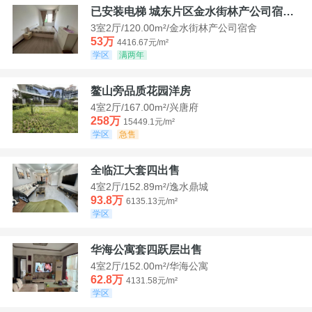
已安装电梯 城东片区金水街林产公司宿舍套三可看江景
3室2厅/120.00m²/金水街林产公司宿舍
53万
4416.67元/m²
学区
满两年
鳌山旁品质花园洋房
4室2厅/167.00m²/兴唐府
258万
15449.1元/m²
学区
急售
全临江大套四出售
4室2厅/152.89m²/逸水鼎城
93.8万
6135.13元/m²
学区
华海公寓套四跃层出售
4室2厅/152.00m²/华海公寓
62.8万
4131.58元/m²
学区