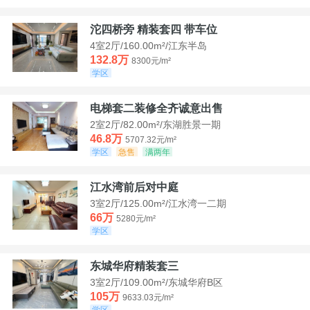
沱四桥旁 精装套四 带车位
4室2厅/160.00m²/江东半岛
132.8万
8300元/m²
学区
电梯套二装修全齐诚意出售
2室2厅/82.00m²/东湖胜景一期
46.8万
5707.32元/m²
学区
急售
满两年
江水湾前后对中庭
3室2厅/125.00m²/江水湾一二期
66万
5280元/m²
学区
东城华府精装套三
3室2厅/109.00m²/东城华府B区
105万
9633.03元/m²
学区