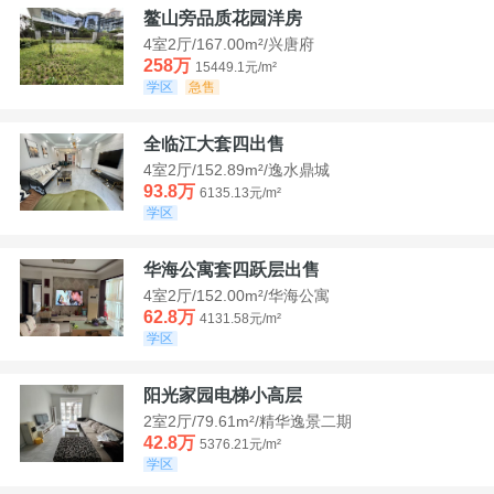
鳌山旁品质花园洋房
4室2厅/167.00m²/兴唐府
258万
15449.1元/m²
学区
急售
全临江大套四出售
4室2厅/152.89m²/逸水鼎城
93.8万
6135.13元/m²
学区
华海公寓套四跃层出售
4室2厅/152.00m²/华海公寓
62.8万
4131.58元/m²
学区
阳光家园电梯小高层
2室2厅/79.61m²/精华逸景二期
42.8万
5376.21元/m²
学区