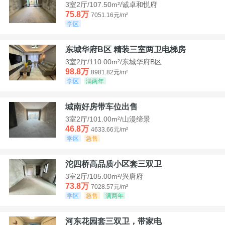
3室2厅/107.50m²/诚卓和悦府
75.8万
7051.16元/m²
学区
东城华府B区 精装三室两卫电梯房
3室2厅/110.00m²/东城华府B区
98.8万
8981.82元/m²
学区
满两年
城南好房带车位出售
3室2厅/101.00m²/山漫缔景
46.8万
4633.66元/m²
学区
急售
沱四桥高品质小区套三双卫
3室2厅/105.00m²/兴唐府
73.8万
7028.57元/m²
学区
急售
满两年
河东花园套三双卫，带家电