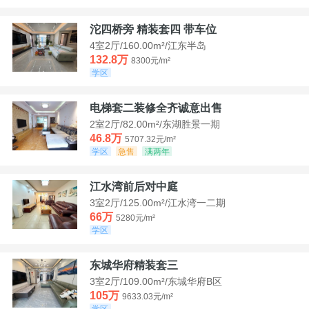
沱四桥旁 精装套四 带车位
4室2厅/160.00m²/江东半岛
132.8万
8300元/m²
学区
电梯套二装修全齐诚意出售
2室2厅/82.00m²/东湖胜景一期
46.8万
5707.32元/m²
学区
急售
满两年
江水湾前后对中庭
3室2厅/125.00m²/江水湾一二期
66万
5280元/m²
学区
东城华府精装套三
3室2厅/109.00m²/东城华府B区
105万
9633.03元/m²
学区