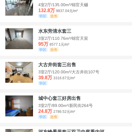
4室2厅/135.00m²/锦官天樾
132.8万
9837.04元/m²
学区
急售
水东旁清水套三
3室2厅/110.76m²/锦官天宸
95万
8577.1元/m²
学区
急售
大古井街套三出售
3室2厅/120.00m²/大古井街107号
39.8万
3316.67元/m²
学区
城中心套三好房出售
3室2厅/89.00m²/新民街264号
24.8万
2786.52元/m²
学区
急售
河东峰景里套三双卫中庭看内河