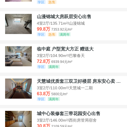
学区
急售
山漫锦城大房跃层安心出售
4室2厅/135.71m²/山漫锦城
99.8万
7353.92元/m²
学区
急售
满两年
临中庭 户型宽大方正 赠送大
3室2厅/104.90m²/巴黎春天
72.8万
6939.94元/m²
学区
满两年
天慧城优质套三双卫好楼层 房东安心卖 价格好谈
3室2厅/110.00m²/天慧城一二期
63.8万
5800元/m²
学区
满两年
城中心装修套三带花园安心出售
3室2厅/146.00m²/西街房管局宿舍
30.8万
2109.59元/m²