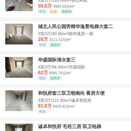
3室2厅/120.00m²/香山和苑
59.8万
4983.33元/m²
学区
急售
满两年
城北人民公园旁精华逸景电梯大套二
2室2厅/90.00m²/精华逸景一期
28万
3111.11元/m²
学区
满两年
华盛国际清水套三
3室2厅/94.00m²/华盛国际
62万
6595.74元/m²
学区
满两年
和悦府套三双卫朝南向 看房方便
3室2厅/121.00m²/诚卓和悦府
83.8万
6925.62元/m²
学区
诚卓和悦府 毛坯三房 双卫电梯