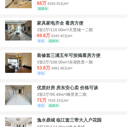
68万
6265.55元/m²
满两年
家具家电齐全 看房方便
3室2厅/110.00m²/天慧城一二期
69.8万
6345.45元/m²
学区
满两年
装修套三满五年可按揭看房方便
3室2厅/108.00m²/东湖胜景一期
53.8万
4981.48元/m²
学区
优质好房 房东安心卖 价格可谈
3室2厅/95.49m²/峰景里二期
71万
7435.33元/m²
学区
满两年
逸水鼎城 临江套三带大入户花园
3室2厅/144.00m²/逸水鼎城