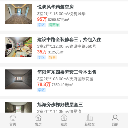
悦隽风华精装空房
3室2厅/115.00m²/悦隽风华
95万
8260.87元/m²
学区
满两年
建设中路全装修套三，拎包入住
3室2厅/112.00m²/建设中路560号
35万
3125元/m²
学区
急售
简阳河东四桥旁套三亏本出售
3室2厅/103.00m²/天府国际花园
78.8万
7650.49元/m²
学区
旭海旁步梯好楼层套三
3室2厅/114.35m²/御景湾
52万
4547.44元/m²
学区
急售
首页
售房
租房
新楼盘
我的