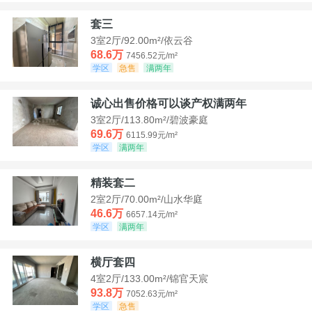
套三
3室2厅/92.00m²/依云谷
68.6万
7456.52元/m²
学区
急售
满两年
诚心出售价格可以谈产权满两年
3室2厅/113.80m²/碧波豪庭
69.6万
6115.99元/m²
学区
满两年
精装套二
2室2厅/70.00m²/山水华庭
46.6万
6657.14元/m²
学区
满两年
横厅套四
4室2厅/133.00m²/锦官天宸
93.8万
7052.63元/m²
学区
急售