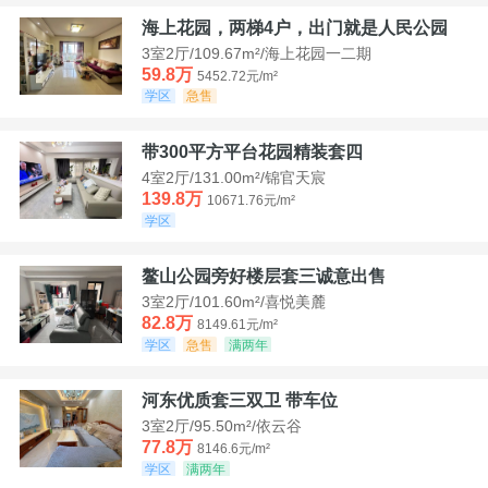
海上花园，两梯4户，出门就是人民公园
3室2厅/109.67m²/海上花园一二期
59.8万
5452.72元/m²
学区
急售
带300平方平台花园精装套四
4室2厅/131.00m²/锦官天宸
139.8万
10671.76元/m²
学区
鳌山公园旁好楼层套三诚意出售
3室2厅/101.60m²/喜悦美麓
82.8万
8149.61元/m²
学区
急售
满两年
河东优质套三双卫 带车位
3室2厅/95.50m²/依云谷
77.8万
8146.6元/m²
学区
满两年