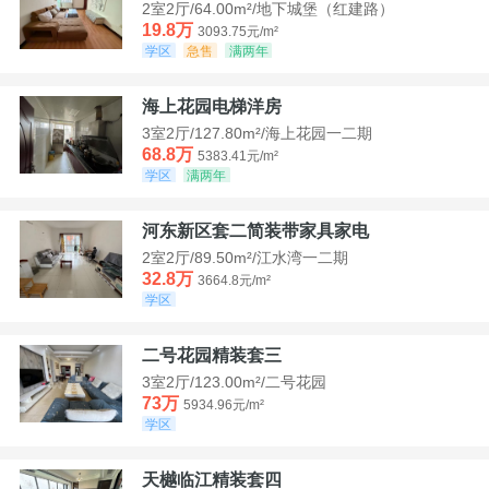
2室2厅/64.00m²/地下城堡（红建路）
19.8万
3093.75元/m²
学区
急售
满两年
海上花园电梯洋房
3室2厅/127.80m²/海上花园一二期
68.8万
5383.41元/m²
学区
满两年
河东新区套二简装带家具家电
2室2厅/89.50m²/江水湾一二期
32.8万
3664.8元/m²
学区
二号花园精装套三
3室2厅/123.00m²/二号花园
73万
5934.96元/m²
学区
天樾临江精装套四