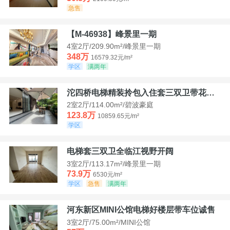
急售
【M-46938】峰景里一期
4室2厅/209.90m²/峰景里一期
348万
16579.32元/m²
学区
满两年
沱四桥电梯精装拎包入住套三双卫带花园40平米带车位
2室2厅/114.00m²/碧波豪庭
123.8万
10859.65元/m²
学区
电梯套三双卫全临江视野开阔
3室2厅/113.17m²/峰景里一期
73.9万
6530元/m²
学区
急售
满两年
河东新区MINI公馆电梯好楼层带车位诚售
3室2厅/75.00m²/MINI公馆