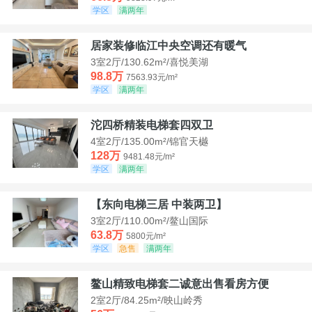
学区
满两年
居家装修临江中央空调还有暖气
3室2厅/130.62m²/喜悦美湖
98.8万
7563.93元/m²
学区
满两年
沱四桥精装电梯套四双卫
4室2厅/135.00m²/锦官天樾
128万
9481.48元/m²
学区
满两年
【东向电梯三居 中装两卫】
3室2厅/110.00m²/鳌山国际
63.8万
5800元/m²
学区
急售
满两年
鳌山精致电梯套二诚意出售看房方便
2室2厅/84.25m²/映山岭秀