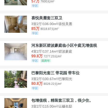
57万
7600元/m²
学区
喜悦美麓套三双卫
3室2厅/106.00m²/喜悦美麓
85万
8018.87元/m²
学区
河东新区碧波豪庭临小区中庭无增值税
4室2厅/137.14m²/碧波豪庭
99.8万
7277.23元/m²
学区
满两年
巴黎阳光套三 带花园 带车位
3室2厅/100.67m²/巴黎阳光
80.8万
8026.22元/m²
学区
包增值税，精装套三双卫，很少住。
3室2厅/115.00m²/云樾名邸