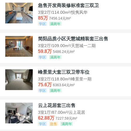
急售开发商装修标准套三双卫
3室2厅/114.00m²/悦隽风华
85万
7456.14元/m²
学区
满两年
简阳品质小区天慧城精装套三出售
3室2厅/109.00m²/天慧城一二期
59.8万
5486.24元/m²
学区
满两年
峰景里大套三双卫带车位
3室2厅/118.80m²/峰景里一期
75.6万
6363.64元/m²
学区
满两年
云上花居套三出售
3室1厅/87.00m²/云上花居
62.88万
7227.59元/m²
学区
急售
满两年