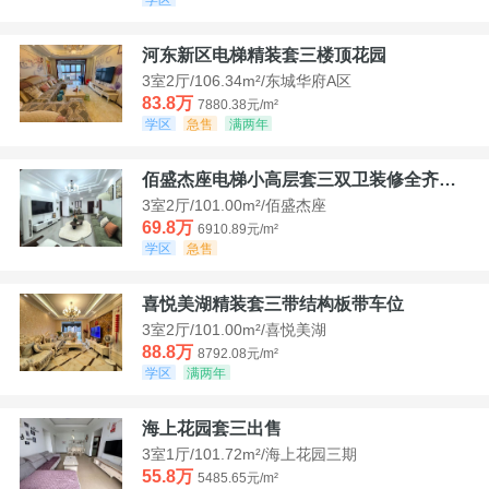
河东新区电梯精装套三楼顶花园
3室2厅/106.34m²/东城华府A区
83.8万
7880.38元/m²
学区
急售
满两年
佰盛杰座电梯小高层套三双卫装修全齐诚意出售
3室2厅/101.00m²/佰盛杰座
69.8万
6910.89元/m²
学区
急售
喜悦美湖精装套三带结构板带车位
3室2厅/101.00m²/喜悦美湖
88.8万
8792.08元/m²
学区
满两年
海上花园套三出售
3室1厅/101.72m²/海上花园三期
55.8万
5485.65元/m²