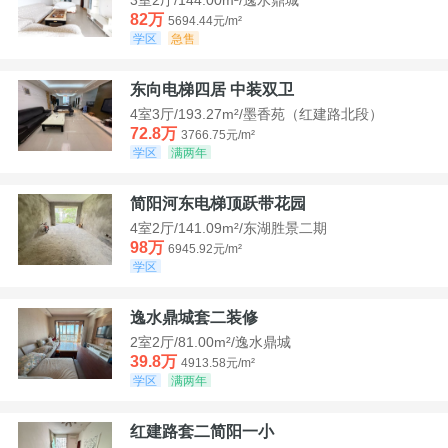
82万
5694.44元/m²
学区
急售
东向电梯四居 中装双卫
4室3厅/193.27m²/墨香苑（红建路北段）
72.8万
3766.75元/m²
学区
满两年
简阳河东电梯顶跃带花园
4室2厅/141.09m²/东湖胜景二期
98万
6945.92元/m²
学区
逸水鼎城套二装修
2室2厅/81.00m²/逸水鼎城
39.8万
4913.58元/m²
学区
满两年
红建路套二简阳一小