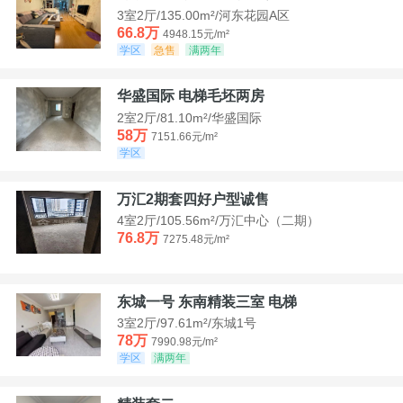
3室2厅/135.00m²/河东花园A区
66.8万
4948.15元/m²
学区
急售
满两年
华盛国际 电梯毛坯两房
2室2厅/81.10m²/华盛国际
58万
7151.66元/m²
学区
万汇2期套四好户型诚售
4室2厅/105.56m²/万汇中心（二期）
76.8万
7275.48元/m²
东城一号 东南精装三室 电梯
3室2厅/97.61m²/东城1号
78万
7990.98元/m²
学区
满两年