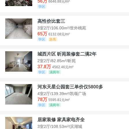
56万
6646.88元/m²
学区
高性价比套三
3室2厅/106.00m²/世外桃苑
65万
6132.08元/m²
学区
急售
城西片区 昕苑装修套二满2年
2室2厅/82.85m²/昕苑
37.8万
4562.46元/m²
学区
满两年
河东天星公园套三单价仅5800多
4室2厅/139.39m²/凯颂广场
78万
5595.81元/m²
学区
满两年
居家装修 家具家电齐全
3室2厅/108.53m²/滨湖城