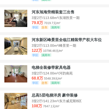
河东旭海旁精装套三出售
3室2厅/113.68m²/东湖胜景一期
79.8万
7019.7元/m²
学区
急售
满两年
河东新区峰景里全临江精装带产权大车位
3室2厅/113.00m²/峰景里一期
122万
10796.46元/m²
学区
满两年
电梯全装修带家具电器
3室2厅/124.00m²/河韵南苑
68.8万
5548.39元/m²
学区
急售
满两年
总高5层电梯洋房 豪华装修
3室2厅/141.23m²/东方威尼斯B区
108万
7647.1元/m²