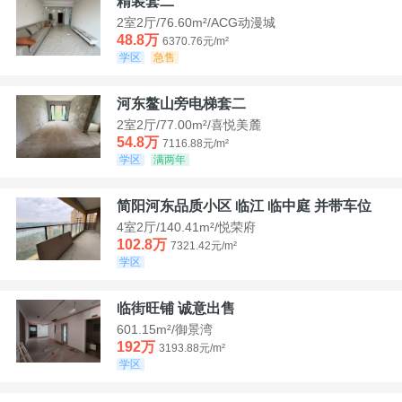
精装套二
2室2厅/76.60m²/ACG动漫城
48.8万
6370.76元/m²
学区
急售
河东鳌山旁电梯套二
2室2厅/77.00m²/喜悦美麓
54.8万
7116.88元/m²
学区
满两年
简阳河东品质小区 临江 临中庭 并带车位
4室2厅/140.41m²/悦荣府
102.8万
7321.42元/m²
学区
临街旺铺 诚意出售
601.15m²/御景湾
192万
3193.88元/m²
学区