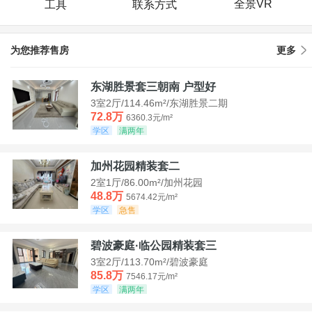
全景VR
工具
联系方式
为您推荐售房
更多
东湖胜景套三朝南 户型好
3室2厅/114.46m²/东湖胜景二期
72.8万
6360.3元/m²
学区
满两年
加州花园精装套二
2室1厅/86.00m²/加州花园
48.8万
5674.42元/m²
学区
急售
碧波豪庭·临公园精装套三
3室2厅/113.70m²/碧波豪庭
85.8万
7546.17元/m²
学区
满两年