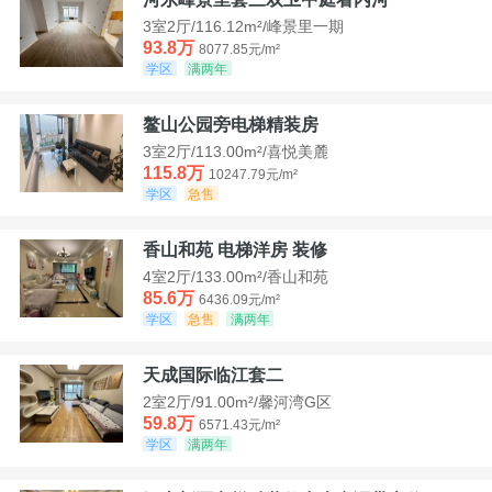
3室2厅/116.12m²/峰景里一期
93.8万
8077.85元/m²
学区
满两年
鳌山公园旁电梯精装房
3室2厅/113.00m²/喜悦美麓
115.8万
10247.79元/m²
学区
急售
香山和苑 电梯洋房 装修
4室2厅/133.00m²/香山和苑
85.6万
6436.09元/m²
学区
急售
满两年
天成国际临江套二
2室2厅/91.00m²/馨河湾G区
59.8万
6571.43元/m²
学区
满两年