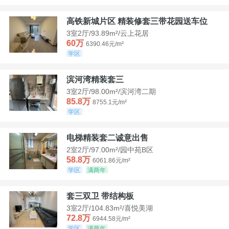
高铁新城片区 精装修套三带花园送车位
3室2厅/93.89m²/云上花居
60万
6390.46元/m²
学区
滨河湾精装套三
3室2厅/98.00m²/滨河湾二期
85.8万
8755.1元/m²
学区
电梯精装套二诚意出售
2室2厅/97.00m²/园中苑B区
58.8万
6061.86元/m²
学区
满两年
套三双卫 带结构板
3室2厅/104.83m²/喜悦美湖
72.8万
6944.58元/m²
学区
满两年