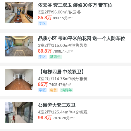
依云谷 套三双卫 装修30多万 带车位
3室2厅/96.00m²/依云谷
85.8万
8937.5元/m²
学区
品质小区 带80平米的花园 送一个人防车位
3室2厅/115.00m²/悦隽风华
89.8万
7808.7元/m²
学区
满两年
【电梯四居 中装双卫】
4室2厅/114.78m²/枫丹雅筑
85万
7405.47元/m²
学区
急售
满两年
公园旁大套三双卫
4室2厅/125.44m²/中交锦观
98.8万
7876.28元/m²