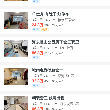
学区
单位房 有院子 好停车
3室2厅/84.78m²/粮修厂宿舍
24.8万
2925.22元/m²
学区
急售
河东鳌山公园脚下套三双卫
3室2厅/107.00m²/映山岭秀
86.8万
8112.15元/m²
学区
城南电梯装修套一
1室1厅/74.50m²/馨河湾G区
33.8万
4536.91元/m²
学区
精装套三 诚意出售
3室2厅/114.60m²/河东花园B区
66.8万
5828.97元/m²