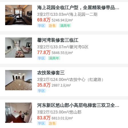
海上花园全临江户型，全屋精装修带品牌家具家电，诚意出售！
3室2厅/133.03m²/海上花园一二期
69.8万
5246.94元/m²
学区
急售
满两年
馨河湾装修套三临江
3室2厅/133.07m²/馨河湾G区
77.8万
5846.55元/m²
学区
满两年
农技装修套三
3室2厅/124.00m²/农技中心（红建路）
35.8万
2887.1元/m²
学区
河东新区悠山郡小高层电梯套三双卫全装带家具家电
3室2厅/123.00m²/悠山郡
83.8万
6813.01元/m²
学区
急售