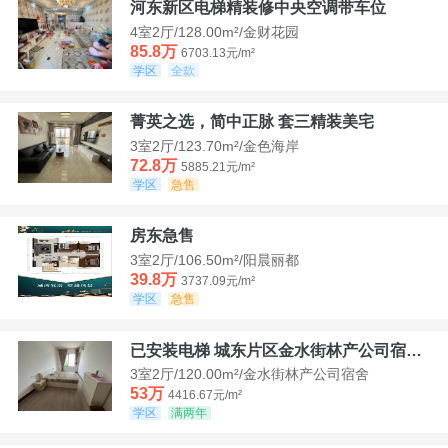
河东新区电梯精装修中央空调带车位
4室2厅/128.00m²/金财花园
85.8万
6703.13元/m²
学区
全款
菁英之选，简中正脉 套三精装美宅
3室2厅/123.70m²/金色海岸
72.8万
5885.21元/m²
学区
急售
房东急售
3室2厅/106.50m²/阳晨丽都
39.8万
3737.09元/m²
学区
急售
已安装电梯 城东片区金水街林产公司宿舍套三可看江景
3室2厅/120.00m²/金水街林产公司宿舍
53万
4416.67元/m²
学区
满两年