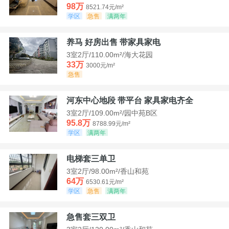
98万
8521.74元/m²
学区
急售
满两年
养马 好房出售 带家具家电
3室2厅/110.00m²/海大花园
33万
3000元/m²
急售
河东中心地段 带平台 家具家电齐全
3室2厅/109.00m²/园中苑B区
95.8万
8788.99元/m²
学区
满两年
电梯套三单卫
3室2厅/98.00m²/香山和苑
64万
6530.61元/m²
学区
急售
满两年
急售套三双卫