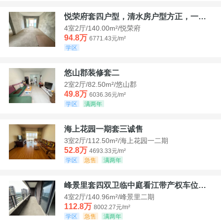
悦荣府套四户型，清水房户型方正，一口价94，8
4室2厅/140.00m²/悦荣府
94.8万
6771.43元/m²
学区
悠山郡装修套二
2室2厅/82.50m²/悠山郡
49.8万
6036.36元/m²
学区
满两年
海上花园一期套三诚售
3室2厅/112.50m²/海上花园一二期
52.8万
4693.33元/m²
学区
急售
满两年
峰景里套四双卫临中庭看江带产权车位诚售
4室2厅/140.96m²/峰景里二期
112.8万
8002.27元/m²
学区
急售
满两年