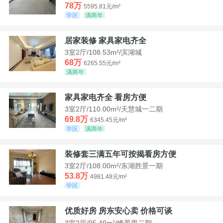
78万
5595.81元/m²
学区
满两年
居家装修 家具家电齐全
3室2厅/108.53m²/滨湖城
68万
6265.55元/m²
满两年
家具家电齐全 看房方便
3室2厅/110.00m²/天慧城一二期
69.8万
6345.45元/m²
学区
满两年
装修套三满五年可按揭看房方便
3室2厅/108.00m²/东湖胜景一期
53.8万
4981.48元/m²
学区
优质好房 房东安心卖 价格可谈
3室2厅/95.49m²/峰景里二期