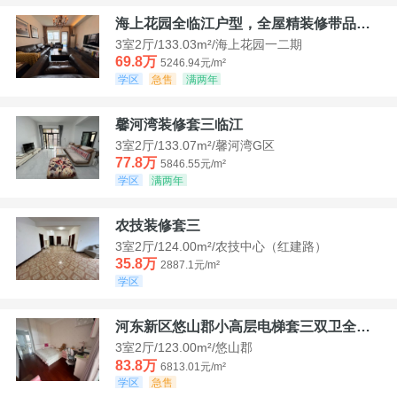
海上花园全临江户型，全屋精装修带品牌家具家电，诚意出售！
3室2厅/133.03m²/海上花园一二期
69.8万
5246.94元/m²
学区
急售
满两年
馨河湾装修套三临江
3室2厅/133.07m²/馨河湾G区
77.8万
5846.55元/m²
学区
满两年
农技装修套三
3室2厅/124.00m²/农技中心（红建路）
35.8万
2887.1元/m²
学区
河东新区悠山郡小高层电梯套三双卫全装带家具家电
3室2厅/123.00m²/悠山郡
83.8万
6813.01元/m²
学区
急售