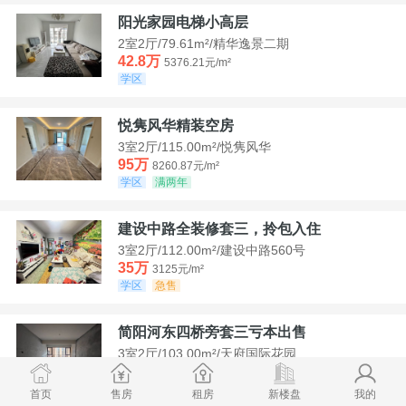
阳光家园电梯小高层
2室2厅/79.61m²/精华逸景二期
42.8万
5376.21元/m²
学区
悦隽风华精装空房
3室2厅/115.00m²/悦隽风华
95万
8260.87元/m²
学区
满两年
建设中路全装修套三，拎包入住
3室2厅/112.00m²/建设中路560号
35万
3125元/m²
学区
急售
简阳河东四桥旁套三亏本出售
3室2厅/103.00m²/天府国际花园
78.8万
7650.49元/m²
学区
首页
售房
租房
新楼盘
我的