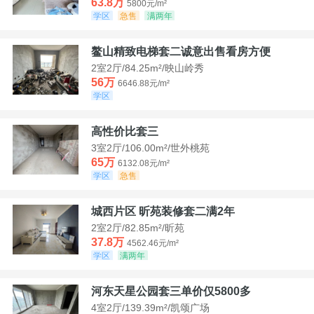
63.8万
5800元/m²
学区
急售
满两年
鳌山精致电梯套二诚意出售看房方便
2室2厅/84.25m²/映山岭秀
56万
6646.88元/m²
学区
高性价比套三
3室2厅/106.00m²/世外桃苑
65万
6132.08元/m²
学区
急售
城西片区 昕苑装修套二满2年
2室2厅/82.85m²/昕苑
37.8万
4562.46元/m²
学区
满两年
河东天星公园套三单价仅5800多
4室2厅/139.39m²/凯颂广场