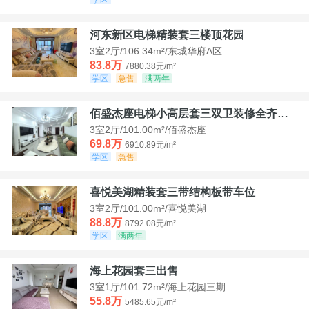
河东新区电梯精装套三楼顶花园
3室2厅/106.34m²/东城华府A区
83.8万
7880.38元/m²
学区
急售
满两年
佰盛杰座电梯小高层套三双卫装修全齐诚意出售
3室2厅/101.00m²/佰盛杰座
69.8万
6910.89元/m²
学区
急售
喜悦美湖精装套三带结构板带车位
3室2厅/101.00m²/喜悦美湖
88.8万
8792.08元/m²
学区
满两年
海上花园套三出售
3室1厅/101.72m²/海上花园三期
55.8万
5485.65元/m²