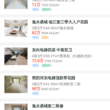
71万
7435.33元/m²
学区
满两年
逸水鼎城 临江套三带大入户花园
3室2厅/144.00m²/逸水鼎城
82万
5694.44元/m²
学区
急售
东向电梯四居 中装双卫
4室3厅/193.27m²/墨香苑（红建路北段）
72.8万
3766.75元/m²
学区
满两年
简阳河东电梯顶跃带花园
4室2厅/141.09m²/东湖胜景二期
98万
6945.92元/m²
学区
逸水鼎城套二装修