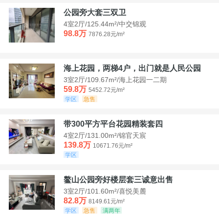
公园旁大套三双卫
4室2厅/125.44m²/中交锦观
98.8万
7876.28元/m²
海上花园，两梯4户，出门就是人民公园
3室2厅/109.67m²/海上花园一二期
59.8万
5452.72元/m²
学区
急售
带300平方平台花园精装套四
4室2厅/131.00m²/锦官天宸
139.8万
10671.76元/m²
学区
鳌山公园旁好楼层套三诚意出售
3室2厅/101.60m²/喜悦美麓
82.8万
8149.61元/m²
学区
急售
满两年