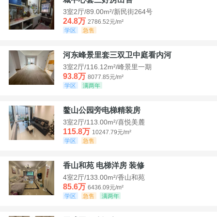
3室2厅/89.00m²/新民街264号
24.8万
2786.52元/m²
学区
急售
河东峰景里套三双卫中庭看内河
3室2厅/116.12m²/峰景里一期
93.8万
8077.85元/m²
学区
满两年
鳌山公园旁电梯精装房
3室2厅/113.00m²/喜悦美麓
115.8万
10247.79元/m²
学区
急售
香山和苑 电梯洋房 装修
4室2厅/133.00m²/香山和苑
85.6万
6436.09元/m²
学区
急售
满两年