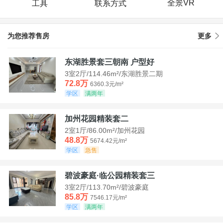
全景VR
工具
联系方式
为您推荐售房
更多
东湖胜景套三朝南 户型好
3室2厅/114.46m²/东湖胜景二期
72.8万
6360.3元/m²
学区
满两年
加州花园精装套二
2室1厅/86.00m²/加州花园
48.8万
5674.42元/m²
学区
急售
碧波豪庭·临公园精装套三
3室2厅/113.70m²/碧波豪庭
85.8万
7546.17元/m²
学区
满两年