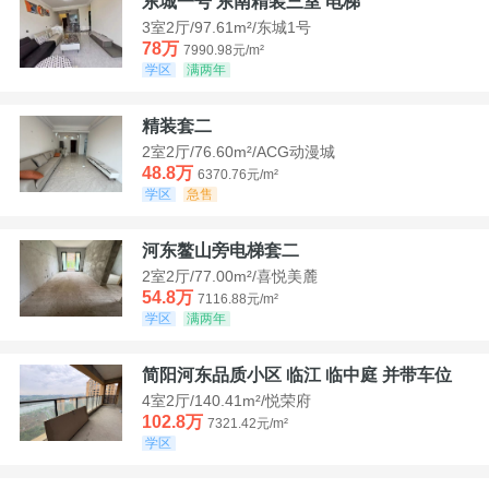
东城一号 东南精装三室 电梯
3室2厅/97.61m²/东城1号
78万
7990.98元/m²
学区
满两年
精装套二
2室2厅/76.60m²/ACG动漫城
48.8万
6370.76元/m²
学区
急售
河东鳌山旁电梯套二
2室2厅/77.00m²/喜悦美麓
54.8万
7116.88元/m²
学区
满两年
简阳河东品质小区 临江 临中庭 并带车位
4室2厅/140.41m²/悦荣府
102.8万
7321.42元/m²
学区