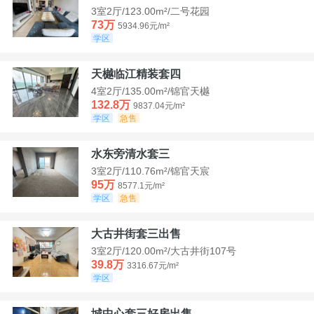
3室2厅/123.00m²/二号花园
73万
5934.96元/m²
学区
天樾临江精装套四
4室2厅/135.00m²/锦官天樾
132.8万
9837.04元/m²
学区
急售
水东旁清水套三
3室2厅/110.76m²/锦官天宸
95万
8577.1元/m²
学区
急售
大古井街套三出售
3室2厅/120.00m²/大古井街107号
39.8万
3316.67元/m²
学区
城中心套三好房出售