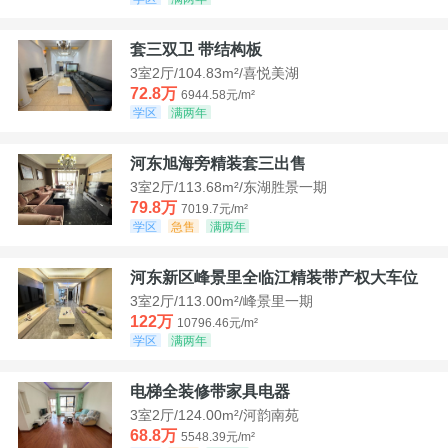
套三双卫 带结构板
3室2厅/104.83m²/喜悦美湖
72.8万
6944.58元/m²
学区
满两年
河东旭海旁精装套三出售
3室2厅/113.68m²/东湖胜景一期
79.8万
7019.7元/m²
学区
急售
满两年
河东新区峰景里全临江精装带产权大车位
3室2厅/113.00m²/峰景里一期
122万
10796.46元/m²
学区
满两年
电梯全装修带家具电器
3室2厅/124.00m²/河韵南苑
68.8万
5548.39元/m²