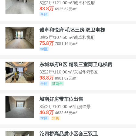
3室2厅/121.00m²/诚卓和悦府
83.8万
6925.62元/m²
学区
诚卓和悦府 毛坯三房 双卫电梯
3室2厅/107.50m²/诚卓和悦府
75.8万
7051.16元/m²
学区
东城华府B区 精装三室两卫电梯房
3室2厅/110.00m²/东城华府B区
98.8万
8981.82元/m²
学区
满两年
城南好房带车位出售
3室2厅/101.00m²/山漫缔景
46.8万
4633.66元/m²
学区
急售
沱四桥高品质小区套三双卫