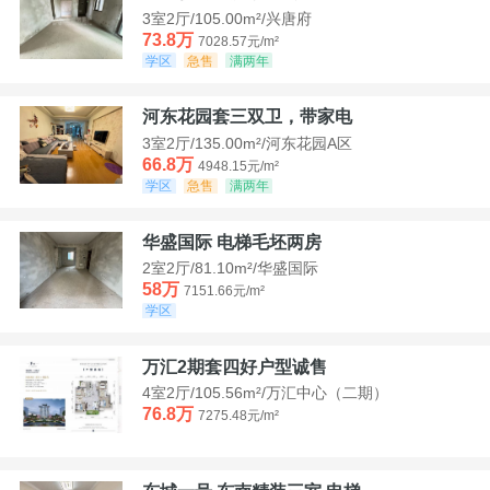
3室2厅/105.00m²/兴唐府
73.8万
7028.57元/m²
学区
急售
满两年
河东花园套三双卫，带家电
3室2厅/135.00m²/河东花园A区
66.8万
4948.15元/m²
学区
急售
满两年
华盛国际 电梯毛坯两房
2室2厅/81.10m²/华盛国际
58万
7151.66元/m²
学区
万汇2期套四好户型诚售
4室2厅/105.56m²/万汇中心（二期）
76.8万
7275.48元/m²