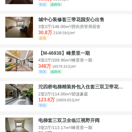
学区
满两年
城中心装修套三带花园安心出售
3室2厅/146.00m²/西街房管局宿舍
30.8万
2109.59元/m²
急售
【M-46938】峰景里一期
4室2厅/209.90m²/峰景里一期
348万
16579.32元/m²
学区
满两年
沱四桥电梯精装拎包入住套三双卫带花园40平米带车位
2室2厅/114.00m²/碧波豪庭
123.8万
10859.65元/m²
学区
电梯套三双卫全临江视野开阔
3室2厅/113.17m²/峰景里一期