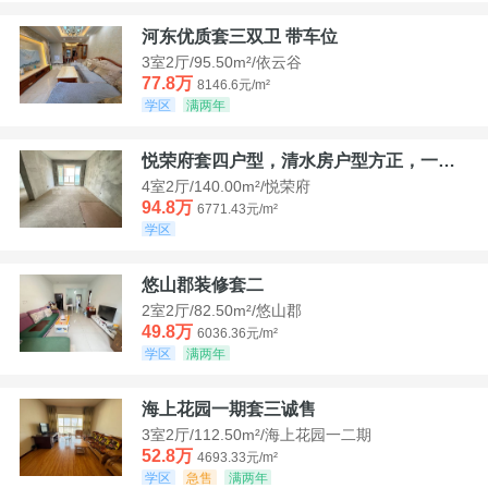
河东优质套三双卫 带车位
3室2厅/95.50m²/依云谷
77.8万
8146.6元/m²
学区
满两年
悦荣府套四户型，清水房户型方正，一口价94，8
4室2厅/140.00m²/悦荣府
94.8万
6771.43元/m²
学区
悠山郡装修套二
2室2厅/82.50m²/悠山郡
49.8万
6036.36元/m²
学区
满两年
海上花园一期套三诚售
3室2厅/112.50m²/海上花园一二期
52.8万
4693.33元/m²
学区
急售
满两年