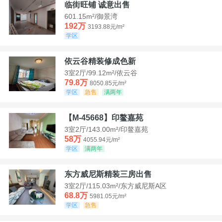
临街旺铺 诚意出售
601.15m²/御景湾
192万
3193.88元/m²
学区
依云谷精装修成色新
3室2厅/99.12m²/依云谷
79.8万
8050.85元/m²
学区
急售
满两年
【M-45668】印鳌嘉苑
3室2厅/143.00m²/印鳌嘉苑
58万
4055.94元/m²
学区
满两年
东方威尼斯精装三房出售
3室2厅/115.03m²/东方威尼斯A区
68.8万
5981.05元/m²
学区
急售