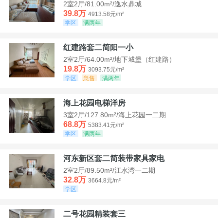
2室2厅/81.00m²/逸水鼎城
39.8万
4913.58元/m²
学区
满两年
红建路套二简阳一小
2室2厅/64.00m²/地下城堡（红建路）
19.8万
3093.75元/m²
学区
急售
满两年
海上花园电梯洋房
3室2厅/127.80m²/海上花园一二期
68.8万
5383.41元/m²
学区
满两年
河东新区套二简装带家具家电
2室2厅/89.50m²/江水湾一二期
32.8万
3664.8元/m²
学区
二号花园精装套三