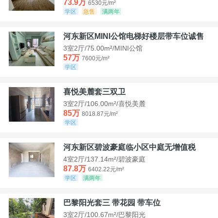
73.9万
6530元/m²
学区
急售
满两年
河东新区MINI公馆电梯好楼层带车位诚售
3室2厅/75.00m²/MINI公馆
57万
7600元/m²
学区
喜悦美麓套三双卫
3室2厅/106.00m²/喜悦美麓
85万
8018.87元/m²
学区
河东新区碧波豪庭临小区中庭无增值税
4室2厅/137.14m²/碧波豪庭
87.8万
6402.22元/m²
学区
满两年
巴黎阳光套三 带花园 带车位
3室2厅/100.67m²/巴黎阳光