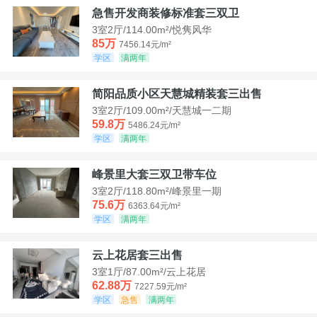
急售开发商装修标准套三双卫
3室2厅/114.00m²/悦隽风华
85万
7456.14元/m²
学区
满两年
简阳品质小区天慧城精装套三出售
3室2厅/109.00m²/天慧城一二期
59.8万
5486.24元/m²
学区
满两年
峰景里大套三双卫带车位
3室2厅/118.80m²/峰景里一期
75.6万
6363.64元/m²
学区
满两年
云上花居套三出售
3室1厅/87.00m²/云上花居
62.88万
7227.59元/m²
学区
急售
满两年