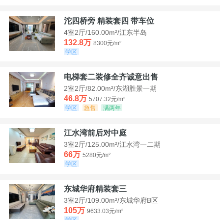
沱四桥旁 精装套四 带车位
4室2厅/160.00m²/江东半岛
132.8万
8300元/m²
学区
电梯套二装修全齐诚意出售
2室2厅/82.00m²/东湖胜景一期
46.8万
5707.32元/m²
学区
急售
满两年
江水湾前后对中庭
3室2厅/125.00m²/江水湾一二期
66万
5280元/m²
学区
东城华府精装套三
3室2厅/109.00m²/东城华府B区
105万
9633.03元/m²
学区