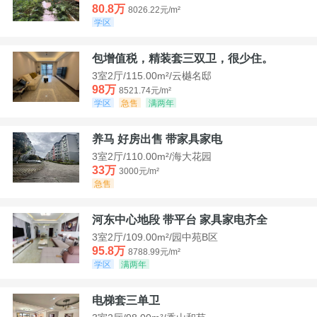
80.8万
8026.22元/m²
学区
包增值税，精装套三双卫，很少住。
3室2厅/115.00m²/云樾名邸
98万
8521.74元/m²
学区
急售
满两年
养马 好房出售 带家具家电
3室2厅/110.00m²/海大花园
33万
3000元/m²
急售
河东中心地段 带平台 家具家电齐全
3室2厅/109.00m²/园中苑B区
95.8万
8788.99元/m²
学区
满两年
电梯套三单卫