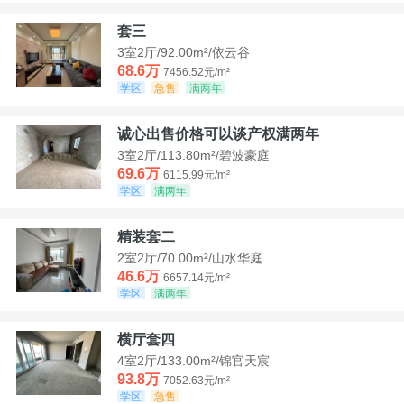
套三
3室2厅/92.00m²/依云谷
68.6万
7456.52元/m²
学区
急售
满两年
诚心出售价格可以谈产权满两年
3室2厅/113.80m²/碧波豪庭
69.6万
6115.99元/m²
学区
满两年
精装套二
2室2厅/70.00m²/山水华庭
46.6万
6657.14元/m²
学区
满两年
横厅套四
4室2厅/133.00m²/锦官天宸
93.8万
7052.63元/m²
学区
急售