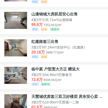
学区
急售
山漫锦城大房跃层安心出售
4室2厅/135.71m²/山漫锦城
99.8万
7353.92元/m²
学区
急售
满两年
红建路套三出售
3室2厅/97.24m²/农技中心（红建路）
29.16万
2998.77元/m²
学区
急售
临中庭 户型宽大方正 赠送大
3室2厅/104.90m²/巴黎春天
72.8万
6939.94元/m²
学区
满两年
天慧城优质套三双卫好楼层 房东安心卖 价格好谈
3室2厅/110.00m²/天慧城一二期
63.8万
5800元/m²