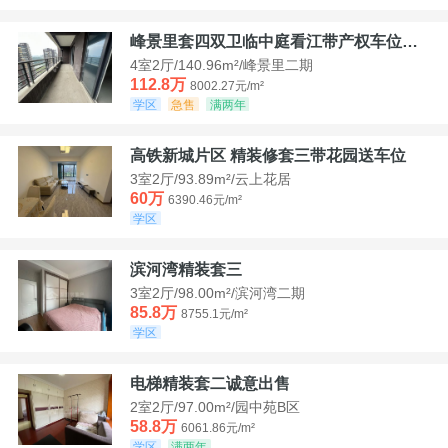
峰景里套四双卫临中庭看江带产权车位诚售
4室2厅/140.96m²/峰景里二期
112.8万
8002.27元/m²
学区
急售
满两年
高铁新城片区 精装修套三带花园送车位
3室2厅/93.89m²/云上花居
60万
6390.46元/m²
学区
滨河湾精装套三
3室2厅/98.00m²/滨河湾二期
85.8万
8755.1元/m²
学区
电梯精装套二诚意出售
2室2厅/97.00m²/园中苑B区
58.8万
6061.86元/m²
学区
满两年