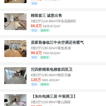
学区
精装套三 诚意出售
3室2厅/114.60m²/河东花园B区
66.8万
5828.97元/m²
学区
满两年
居家装修临江中央空调还有暖气
3室2厅/130.62m²/喜悦美湖
98.8万
7563.93元/m²
学区
满两年
沱四桥精装电梯套四双卫
4室2厅/135.00m²/锦官天樾
128万
9481.48元/m²
学区
满两年
【东向电梯三居 中装两卫】
3室2厅/110.00m²/鳌山国际