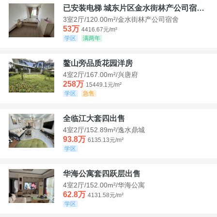
已安装电梯 城东片区金水街林产公司宿舍套三可看江景
3室2厅/120.00m²/金水街林产公司宿舍
53万
4416.67元/m²
学区
满两年
鳌山旁品质花园洋房
4室2厅/167.00m²/兴唐府
258万
15449.1元/m²
学区
急售
全临江大套四出售
4室2厅/152.89m²/逸水鼎城
93.8万
6135.13元/m²
学区
华海公寓套四跃层出售
4室2厅/152.00m²/华海公寓
62.8万
4131.58元/m²
学区