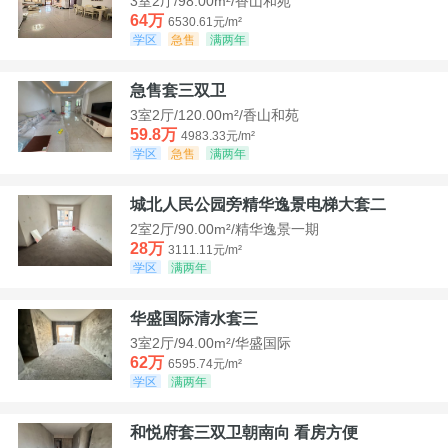
3室2厅/98.00m²/香山和苑
64万
6530.61元/m²
学区
急售
满两年
急售套三双卫
3室2厅/120.00m²/香山和苑
59.8万
4983.33元/m²
学区
急售
满两年
城北人民公园旁精华逸景电梯大套二
2室2厅/90.00m²/精华逸景一期
28万
3111.11元/m²
学区
满两年
华盛国际清水套三
3室2厅/94.00m²/华盛国际
62万
6595.74元/m²
学区
满两年
和悦府套三双卫朝南向 看房方便