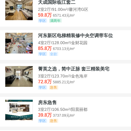
天成国际临江套二
2室2厅/91.00m²/馨河湾G区
59.8万
6571.43元/m²
学区
满两年
河东新区电梯精装修中央空调带车位
4室2厅/128.00m²/金财花园
85.8万
6703.13元/m²
学区
全款
菁英之选，简中正脉 套三精装美宅
3室2厅/123.70m²/金色海岸
72.8万
5885.21元/m²
学区
急售
房东急售
3室2厅/106.50m²/阳晨丽都
39.8万
3737.09元/m²
学区
急售