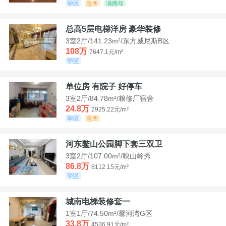
学区
急售
满两年
总高5层电梯洋房 豪华装修
3室2厅/141.23m²/东方威尼斯B区
108万
7647.1元/m²
学区
单位房 有院子 好停车
3室2厅/84.78m²/粮修厂宿舍
24.8万
2925.22元/m²
学区
急售
河东鳌山公园脚下套三双卫
3室2厅/107.00m²/映山岭秀
86.8万
8112.15元/m²
学区
城南电梯装修套一
1室1厅/74.50m²/馨河湾G区
33.8万
4536.91元/m²