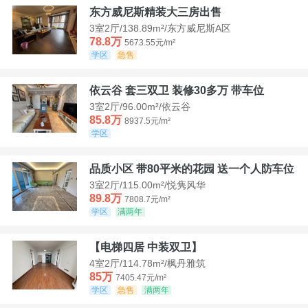
东方威尼斯精装大三房出售
3室2厅/138.89m²/东方威尼斯A区
78.8万
5673.55元/m²
学区
急售
依云谷 套三双卫 装修30多万 带车位
3室2厅/96.00m²/依云谷
85.8万
8937.5元/m²
学区
品质小区 带80平米的花园 送一个人防车位
3室2厅/115.00m²/悦隽风华
89.8万
7808.7元/m²
学区
满两年
【电梯四居 中装双卫】
4室2厅/114.78m²/枫丹雅筑
85万
7405.47元/m²
学区
急售
满两年