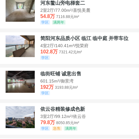
河东鳌山旁电梯套二
2室2厅/77.00m²/喜悦美麓
54.8万
7116.88元/m²
学区
满两年
简阳河东品质小区 临江 临中庭 并带车位
4室2厅/140.41m²/悦荣府
102.8万
7321.42元/m²
学区
临街旺铺 诚意出售
601.15m²/御景湾
192万
3193.88元/m²
学区
依云谷精装修成色新
3室2厅/99.12m²/依云谷
79.8万
8050.85元/m²
学区
急售
满两年