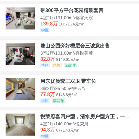
带300平方平台花园精装套四
4室2厅/131.00m²/锦官天宸
139.8万
10671.76元/m²
学区
鳌山公园旁好楼层套三诚意出售
3室2厅/101.60m²/喜悦美麓
82.8万
8149.61元/m²
学区
急售
满两年
河东优质套三双卫 带车位
3室2厅/95.50m²/依云谷
77.8万
8146.6元/m²
学区
满两年
悦荣府套四户型，清水房户型方正，一口价94，8
4室2厅/140.00m²/悦荣府
94.8万
6771.43元/m²
学区