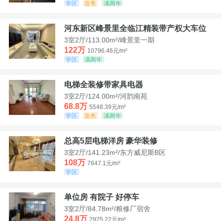
学区
急售
满两年
河东新区峰景里全临江精装带产权大车位
3室2厅/113.00m²/峰景里一期
122万
10796.46元/m²
学区
满两年
电梯全装修带家具电器
3室2厅/124.00m²/河韵南苑
68.8万
5548.39元/m²
学区
急售
满两年
总高5层电梯洋房 豪华装修
3室2厅/141.23m²/东方威尼斯B区
108万
7647.1元/m²
学区
单位房 有院子 好停车
3室2厅/84.78m²/粮修厂宿舍
24.8万
2925.22元/m²