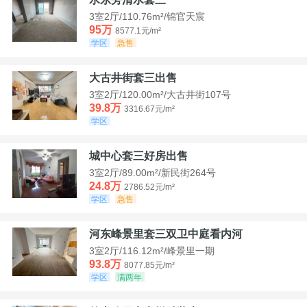
3室2厅/110.76m²/锦官天宸
95万
8577.1元/m²
学区
急售
大古井街套三出售
3室2厅/120.00m²/大古井街107号
39.8万
3316.67元/m²
学区
城中心套三好房出售
3室2厅/89.00m²/新民街264号
24.8万
2786.52元/m²
学区
急售
河东峰景里套三双卫中庭看内河
3室2厅/116.12m²/峰景里一期
93.8万
8077.85元/m²
学区
满两年