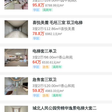
3室2厅/109.00m²/园中苑B区
95.8万
8788.99元/m²
学区
满两年
喜悦美麓 毛坯三室 双卫电梯
3室2厅/112.86m²/喜悦美麓
78.8万
6982.1元/m²
学区
电梯套三单卫
3室2厅/98.00m²/香山和苑
64万
6530.61元/m²
学区
急售
满两年
急售套三双卫
3室2厅/120.00m²/香山和苑
59.8万
4983.33元/m²
学区
急售
满两年
城北人民公园旁精华逸景电梯大套二