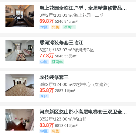
海上花园全临江户型，全屋精装修带品牌家具家电，诚意出售！
3室2厅/133.03m²/海上花园一二期
69.8万
5246.94元/m²
学区
急售
满两年
馨河湾装修套三临江
3室2厅/133.07m²/馨河湾G区
77.8万
5846.55元/m²
学区
满两年
农技装修套三
3室2厅/124.00m²/农技中心（红建路）
35.8万
2887.1元/m²
学区
河东新区悠山郡小高层电梯套三双卫全装带家具家电
3室2厅/123.00m²/悠山郡
83.8万
6813.01元/m²
学区
急售