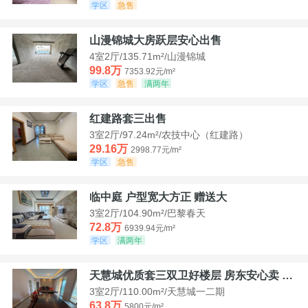
学区
急售
山漫锦城大房跃层安心出售
4室2厅/135.71m²/山漫锦城
99.8万
7353.92元/m²
学区
急售
满两年
红建路套三出售
3室2厅/97.24m²/农技中心（红建路）
29.16万
2998.77元/m²
学区
急售
临中庭 户型宽大方正 赠送大
3室2厅/104.90m²/巴黎春天
72.8万
6939.94元/m²
学区
满两年
天慧城优质套三双卫好楼层 房东安心卖 价格好谈
3室2厅/110.00m²/天慧城一二期
63.8万
5800元/m²