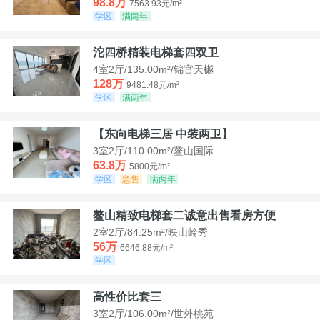
98.8万
7563.93元/m²
学区
满两年
沱四桥精装电梯套四双卫
4室2厅/135.00m²/锦官天樾
128万
9481.48元/m²
学区
满两年
【东向电梯三居 中装两卫】
3室2厅/110.00m²/鳌山国际
63.8万
5800元/m²
学区
急售
满两年
鳌山精致电梯套二诚意出售看房方便
2室2厅/84.25m²/映山岭秀
56万
6646.88元/m²
学区
高性价比套三
3室2厅/106.00m²/世外桃苑