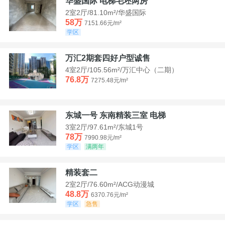
华盛国际 电梯毛坯两房
2室2厅/81.10m²/华盛国际
58万
7151.66元/m²
学区
万汇2期套四好户型诚售
4室2厅/105.56m²/万汇中心（二期）
76.8万
7275.48元/m²
东城一号 东南精装三室 电梯
3室2厅/97.61m²/东城1号
78万
7990.98元/m²
学区
满两年
精装套二
2室2厅/76.60m²/ACG动漫城
48.8万
6370.76元/m²
学区
急售