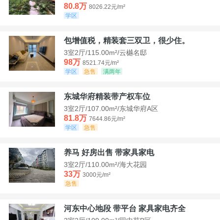
80.8万
8026.22元/m²
学区
包增值税，精装套三双卫，很少住。
3室2厅/115.00m²/云樾名邸
98万
8521.74元/m²
学区
急售
满两年
东城华府精装带产权车位
3室2厅/107.00m²/东城华府A区
81.8万
7644.86元/m²
学区
急售
养马 好房出售 带家具家电
3室2厅/110.00m²/海大花园
33万
3000元/m²
急售
河东中心地段 带平台 家具家电齐全