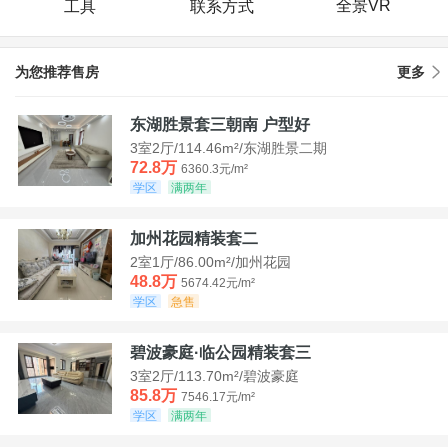
全景VR
工具
联系方式
为您推荐售房
更多
东湖胜景套三朝南 户型好
3室2厅/114.46m²/东湖胜景二期
72.8万
6360.3元/m²
学区
满两年
加州花园精装套二
2室1厅/86.00m²/加州花园
48.8万
5674.42元/m²
学区
急售
碧波豪庭·临公园精装套三
3室2厅/113.70m²/碧波豪庭
85.8万
7546.17元/m²
学区
满两年