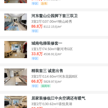
学区
急售
河东鳌山公园脚下套三双卫
3室2厅/107.00m²/映山岭秀
86.8万
8112.15元/m²
学区
城南电梯装修套一
1室1厅/74.50m²/馨河湾G区
33.8万
4536.91元/m²
学区
精装套三 诚意出售
3室2厅/114.60m²/河东花园B区
66.8万
5828.97元/m²
学区
满两年
居家装修临江中央空调还有暖气
3室2厅/130.62m²/喜悦美湖