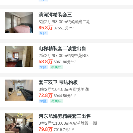
滨河湾精装套三
3室2厅/98.00m²/滨河湾二期
85.8万
8755.1元/m²
学区
电梯精装套二诚意出售
2室2厅/97.00m²/园中苑B区
58.8万
6061.86元/m²
学区
满两年
套三双卫 带结构板
3室2厅/104.83m²/喜悦美湖
72.8万
6944.58元/m²
学区
满两年
河东旭海旁精装套三出售
3室2厅/113.68m²/东湖胜景一期
79.8万
7019.7元/m²