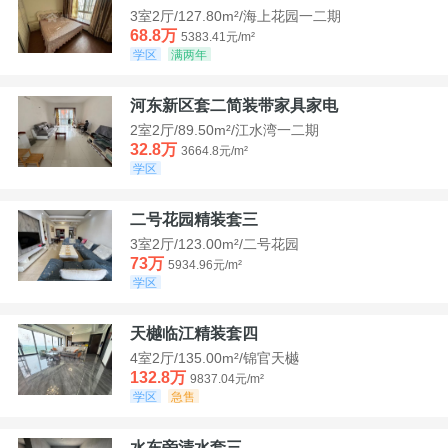
3室2厅/127.80m²/海上花园一二期
68.8万
5383.41元/m²
学区
满两年
河东新区套二简装带家具家电
2室2厅/89.50m²/江水湾一二期
32.8万
3664.8元/m²
学区
二号花园精装套三
3室2厅/123.00m²/二号花园
73万
5934.96元/m²
学区
天樾临江精装套四
4室2厅/135.00m²/锦官天樾
132.8万
9837.04元/m²
学区
急售
水东旁清水套三