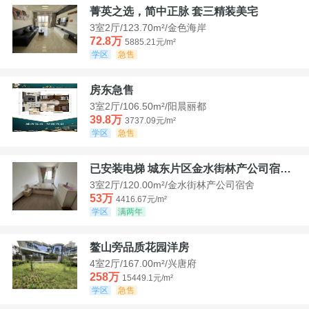
菁英之选，简中正脉 套三精装美宅
3室2厅/123.70m²/金色海岸
72.8万
5885.21元/m²
学区
急售
房东急售
3室2厅/106.50m²/阳晨丽都
39.8万
3737.09元/m²
学区
急售
已安装电梯 城东片区金水街林产公司宿舍套三可看江景
3室2厅/120.00m²/金水街林产公司宿舍
53万
4416.67元/m²
学区
满两年
鳌山旁品质花园洋房
4室2厅/167.00m²/兴唐府
258万
15449.1元/m²
学区
急售