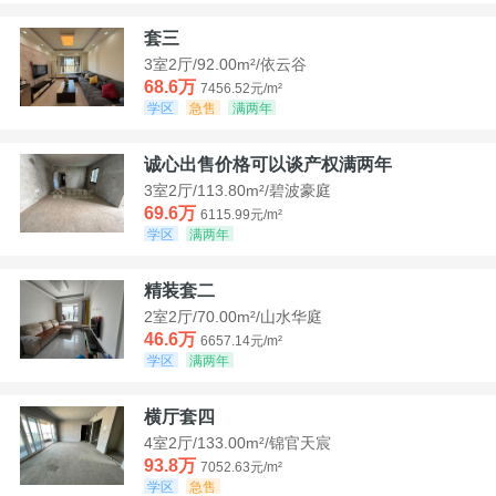
套三
3室2厅/92.00m²/依云谷
68.6万
7456.52元/m²
学区
急售
满两年
诚心出售价格可以谈产权满两年
3室2厅/113.80m²/碧波豪庭
69.6万
6115.99元/m²
学区
满两年
精装套二
2室2厅/70.00m²/山水华庭
46.6万
6657.14元/m²
学区
满两年
横厅套四
4室2厅/133.00m²/锦官天宸
93.8万
7052.63元/m²
学区
急售