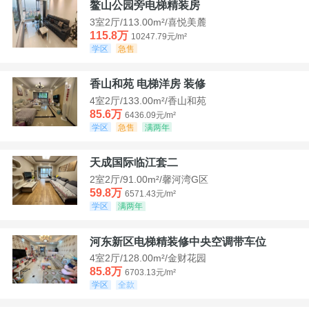
鳌山公园旁电梯精装房
3室2厅/113.00m²/喜悦美麓
115.8万
10247.79元/m²
学区
急售
香山和苑 电梯洋房 装修
4室2厅/133.00m²/香山和苑
85.6万
6436.09元/m²
学区
急售
满两年
天成国际临江套二
2室2厅/91.00m²/馨河湾G区
59.8万
6571.43元/m²
学区
满两年
河东新区电梯精装修中央空调带车位
4室2厅/128.00m²/金财花园
85.8万
6703.13元/m²
学区
全款