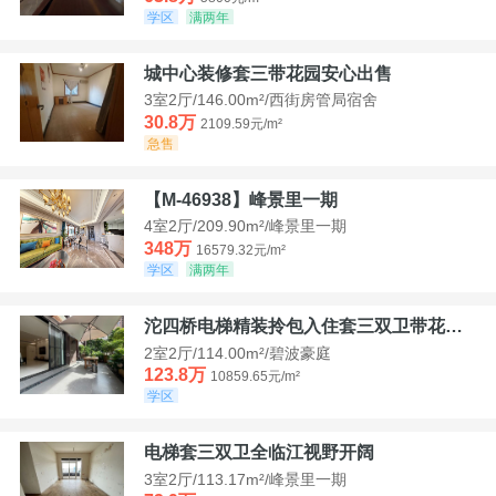
学区
满两年
城中心装修套三带花园安心出售
3室2厅/146.00m²/西街房管局宿舍
30.8万
2109.59元/m²
急售
【M-46938】峰景里一期
4室2厅/209.90m²/峰景里一期
348万
16579.32元/m²
学区
满两年
沱四桥电梯精装拎包入住套三双卫带花园40平米带车位
2室2厅/114.00m²/碧波豪庭
123.8万
10859.65元/m²
学区
电梯套三双卫全临江视野开阔
3室2厅/113.17m²/峰景里一期