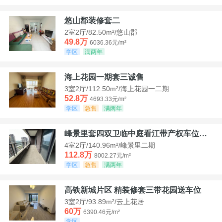
悠山郡装修套二
2室2厅/82.50m²/悠山郡
49.8万
6036.36元/m²
学区
满两年
海上花园一期套三诚售
3室2厅/112.50m²/海上花园一二期
52.8万
4693.33元/m²
学区
急售
满两年
峰景里套四双卫临中庭看江带产权车位诚售
4室2厅/140.96m²/峰景里二期
112.8万
8002.27元/m²
学区
急售
满两年
高铁新城片区 精装修套三带花园送车位
3室2厅/93.89m²/云上花居
60万
6390.46元/m²
学区