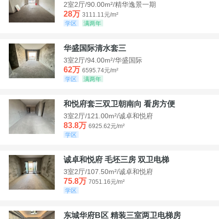
2室2厅/90.00m²/精华逸景一期
28万
3111.11元/m²
学区
满两年
华盛国际清水套三
3室2厅/94.00m²/华盛国际
62万
6595.74元/m²
学区
满两年
和悦府套三双卫朝南向 看房方便
3室2厅/121.00m²/诚卓和悦府
83.8万
6925.62元/m²
学区
诚卓和悦府 毛坯三房 双卫电梯
3室2厅/107.50m²/诚卓和悦府
75.8万
7051.16元/m²
学区
东城华府B区 精装三室两卫电梯房