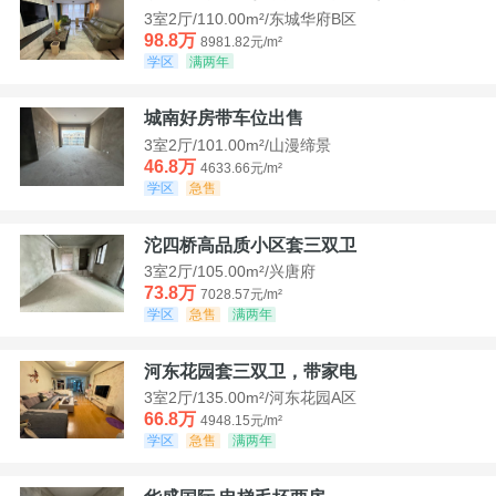
3室2厅/110.00m²/东城华府B区
98.8万
8981.82元/m²
学区
满两年
城南好房带车位出售
3室2厅/101.00m²/山漫缔景
46.8万
4633.66元/m²
学区
急售
沱四桥高品质小区套三双卫
3室2厅/105.00m²/兴唐府
73.8万
7028.57元/m²
学区
急售
满两年
河东花园套三双卫，带家电
3室2厅/135.00m²/河东花园A区
66.8万
4948.15元/m²
学区
急售
满两年