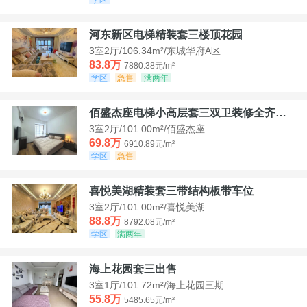
河东新区电梯精装套三楼顶花园
3室2厅/106.34m²/东城华府A区
83.8万
7880.38元/m²
学区
急售
满两年
佰盛杰座电梯小高层套三双卫装修全齐诚意出售
3室2厅/101.00m²/佰盛杰座
69.8万
6910.89元/m²
学区
急售
喜悦美湖精装套三带结构板带车位
3室2厅/101.00m²/喜悦美湖
88.8万
8792.08元/m²
学区
满两年
海上花园套三出售
3室1厅/101.72m²/海上花园三期
55.8万
5485.65元/m²