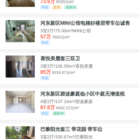
73.9万
6530元/m²
学区
急售
满两年
河东新区MINI公馆电梯好楼层带车位诚售
3室2厅/75.00m²/MINI公馆
57万
7600元/m²
学区
喜悦美麓套三双卫
3室2厅/106.00m²/喜悦美麓
85万
8018.87元/m²
学区
河东新区碧波豪庭临小区中庭无增值税
4室2厅/137.14m²/碧波豪庭
87.8万
6402.22元/m²
学区
满两年
巴黎阳光套三 带花园 带车位
3室2厅/100.67m²/巴黎阳光