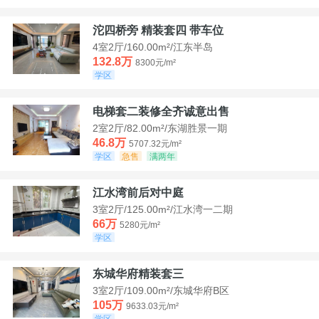
沱四桥旁 精装套四 带车位
4室2厅/160.00m²/江东半岛
132.8万
8300元/m²
学区
电梯套二装修全齐诚意出售
2室2厅/82.00m²/东湖胜景一期
46.8万
5707.32元/m²
学区
急售
满两年
江水湾前后对中庭
3室2厅/125.00m²/江水湾一二期
66万
5280元/m²
学区
东城华府精装套三
3室2厅/109.00m²/东城华府B区
105万
9633.03元/m²
学区