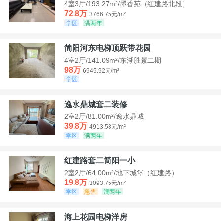
4室3厅/193.27m²/墨香苑（红建路北段）
72.8万
3766.75元/m²
学区
满两年
简阳河东电梯顶跃带花园
4室2厅/141.09m²/东湖胜景二期
98万
6945.92元/m²
学区
逸水鼎城套二装修
2室2厅/81.00m²/逸水鼎城
39.8万
4913.58元/m²
学区
满两年
红建路套二简阳一小
2室2厅/64.00m²/地下城堡（红建路）
19.8万
3093.75元/m²
学区
急售
满两年
海上花园电梯洋房