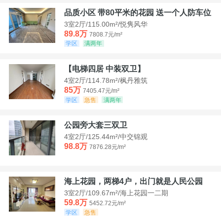
品质小区 带80平米的花园 送一个人防车位
3室2厅/115.00m²/悦隽风华
89.8万
7808.7元/m²
学区
满两年
【电梯四居 中装双卫】
4室2厅/114.78m²/枫丹雅筑
85万
7405.47元/m²
学区
急售
满两年
公园旁大套三双卫
4室2厅/125.44m²/中交锦观
98.8万
7876.28元/m²
海上花园，两梯4户，出门就是人民公园
3室2厅/109.67m²/海上花园一二期
59.8万
5452.72元/m²
学区
急售