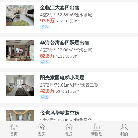
全临江大套四出售
4室2厅/152.89m²/逸水鼎城
93.8万
6135.13元/m²
学区
华海公寓套四跃层出售
4室2厅/152.00m²/华海公寓
62.8万
4131.58元/m²
学区
阳光家园电梯小高层
2室2厅/79.61m²/精华逸景二期
42.8万
5376.21元/m²
学区
悦隽风华精装空房
3室2厅/115.00m²/悦隽风华
95万
8260.87元/m²
学区
满两年
首页
售房
租房
新楼盘
我的