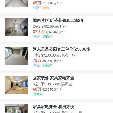
65万
6132.08元/m²
学区
急售
城西片区 昕苑装修套二满2年
2室2厅/82.85m²/昕苑
37.8万
4562.46元/m²
学区
满两年
河东天星公园套三单价仅5800多
4室2厅/139.39m²/凯颂广场
78万
5595.81元/m²
学区
满两年
居家装修 家具家电齐全
3室2厅/108.53m²/滨湖城
68万
6265.55元/m²
满两年
家具家电齐全 看房方便
3室2厅/110.00m²/天慧城一二期