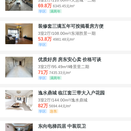
69.8万
6345.45元/m²
学区
满两年
装修套三满五年可按揭看房方便
3室2厅/108.00m²/东湖胜景一期
53.8万
4981.48元/m²
学区
优质好房 房东安心卖 价格可谈
3室2厅/95.49m²/峰景里二期
71万
7435.33元/m²
学区
满两年
逸水鼎城 临江套三带大入户花园
3室2厅/144.00m²/逸水鼎城
82万
5694.44元/m²
学区
急售
东向电梯四居 中装双卫