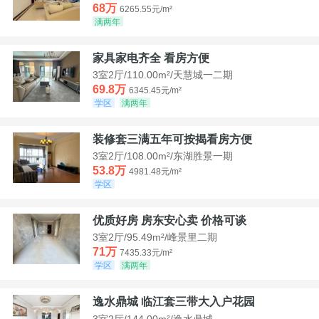
68万
6265.55元/m²
满两年
家具家电齐全 看房方便
3室2厅/110.00m²/天慧城一二期
69.8万
6345.45元/m²
学区
满两年
装修套三满五年可按揭看房方便
3室2厅/108.00m²/东湖胜景一期
53.8万
4981.48元/m²
学区
优质好房 房东安心卖 价格可谈
3室2厅/95.49m²/峰景里二期
71万
7435.33元/m²
学区
满两年
逸水鼎城 临江套三带大入户花园
3室2厅/144.00m²/逸水鼎城