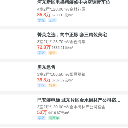
河东新区电梯精装修中央空调带车位
4室2厅/128.00m²/金财花园
85.8万
6703.13元/m²
学区
全款
菁英之选，简中正脉 套三精装美宅
3室2厅/123.70m²/金色海岸
72.8万
5885.21元/m²
学区
急售
房东急售
3室2厅/106.50m²/阳晨丽都
39.8万
3737.09元/m²
学区
急售
已安装电梯 城东片区金水街林产公司宿舍套三可看江景
3室2厅/120.00m²/金水街林产公司宿舍
53万
4416.67元/m²
学区
满两年