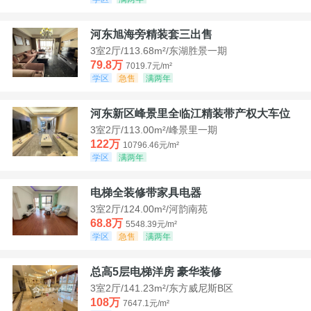
河东旭海旁精装套三出售
3室2厅/113.68m²/东湖胜景一期
79.8万
7019.7元/m²
学区
急售
满两年
河东新区峰景里全临江精装带产权大车位
3室2厅/113.00m²/峰景里一期
122万
10796.46元/m²
学区
满两年
电梯全装修带家具电器
3室2厅/124.00m²/河韵南苑
68.8万
5548.39元/m²
学区
急售
满两年
总高5层电梯洋房 豪华装修
3室2厅/141.23m²/东方威尼斯B区
108万
7647.1元/m²