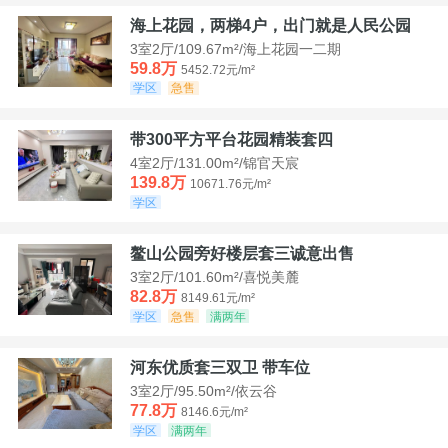
海上花园，两梯4户，出门就是人民公园
3室2厅/109.67m²/海上花园一二期
59.8万
5452.72元/m²
学区
急售
带300平方平台花园精装套四
4室2厅/131.00m²/锦官天宸
139.8万
10671.76元/m²
学区
鳌山公园旁好楼层套三诚意出售
3室2厅/101.60m²/喜悦美麓
82.8万
8149.61元/m²
学区
急售
满两年
河东优质套三双卫 带车位
3室2厅/95.50m²/依云谷
77.8万
8146.6元/m²
学区
满两年