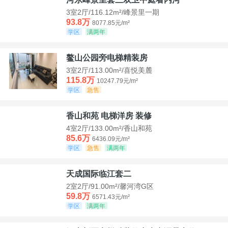
3室2厅/116.12m²/峰景里一期
93.8万
8077.85元/m²
学区
满两年
鳌山公园旁电梯精装房
3室2厅/113.00m²/喜悦美麓
115.8万
10247.79元/m²
学区
急售
香山和苑 电梯洋房 装修
4室2厅/133.00m²/香山和苑
85.6万
6436.09元/m²
学区
急售
满两年
天成国际临江套二
2室2厅/91.00m²/馨河湾G区
59.8万
6571.43元/m²
学区
满两年