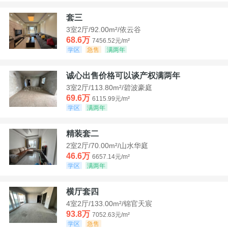
套三
3室2厅/92.00m²/依云谷
68.6万
7456.52元/m²
学区
急售
满两年
诚心出售价格可以谈产权满两年
3室2厅/113.80m²/碧波豪庭
69.6万
6115.99元/m²
学区
满两年
精装套二
2室2厅/70.00m²/山水华庭
46.6万
6657.14元/m²
学区
满两年
横厅套四
4室2厅/133.00m²/锦官天宸
93.8万
7052.63元/m²
学区
急售