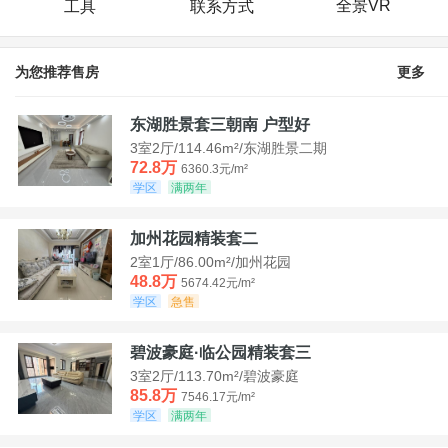
全景VR
工具
联系方式
为您推荐售房
更多
东湖胜景套三朝南 户型好
3室2厅/114.46m²/东湖胜景二期
72.8万
6360.3元/m²
学区
满两年
加州花园精装套二
2室1厅/86.00m²/加州花园
48.8万
5674.42元/m²
学区
急售
碧波豪庭·临公园精装套三
3室2厅/113.70m²/碧波豪庭
85.8万
7546.17元/m²
学区
满两年