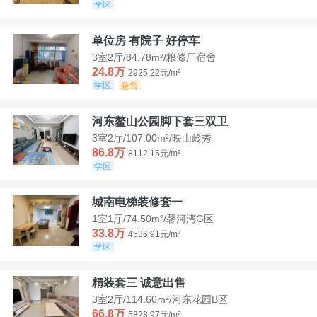
学区
单位房 有院子 好停车
3室2厅/84.78m²/粮修厂宿舍
24.8万
2925.22元/m²
学区
急售
河东鳌山公园脚下套三双卫
3室2厅/107.00m²/映山岭秀
86.8万
8112.15元/m²
学区
城南电梯装修套一
1室1厅/74.50m²/馨河湾G区
33.8万
4536.91元/m²
学区
精装套三 诚意出售
3室2厅/114.60m²/河东花园B区
66.8万
5828.97元/m²