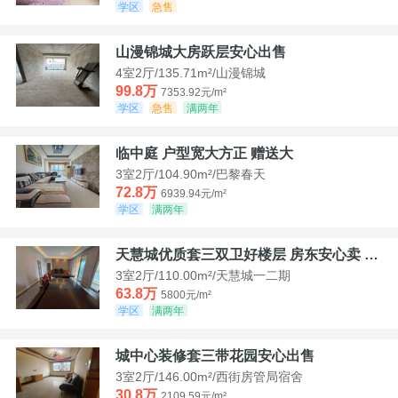
学区
急售
山漫锦城大房跃层安心出售
4室2厅/135.71m²/山漫锦城
99.8万
7353.92元/m²
学区
急售
满两年
临中庭 户型宽大方正 赠送大
3室2厅/104.90m²/巴黎春天
72.8万
6939.94元/m²
学区
满两年
天慧城优质套三双卫好楼层 房东安心卖 价格好谈
3室2厅/110.00m²/天慧城一二期
63.8万
5800元/m²
学区
满两年
城中心装修套三带花园安心出售
3室2厅/146.00m²/西街房管局宿舍
30.8万
2109.59元/m²