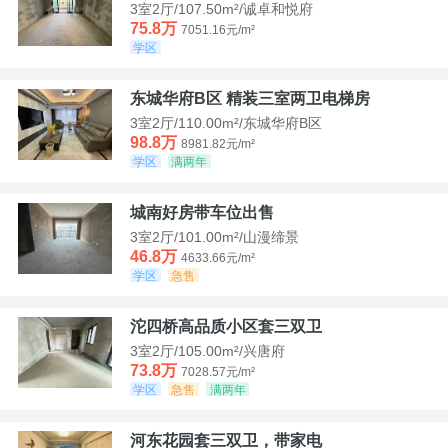
3室2厅/107.50m²/诚卓和悦府
75.8万
7051.16元/m²
学区
东城华府B区 精装三室两卫电梯房
3室2厅/110.00m²/东城华府B区
98.8万
8981.82元/m²
学区
满两年
城南好房带车位出售
3室2厅/101.00m²/山漫缔景
46.8万
4633.66元/m²
学区
急售
沱四桥高品质小区套三双卫
3室2厅/105.00m²/兴唐府
73.8万
7028.57元/m²
学区
急售
满两年
河东花园套三双卫，带家电