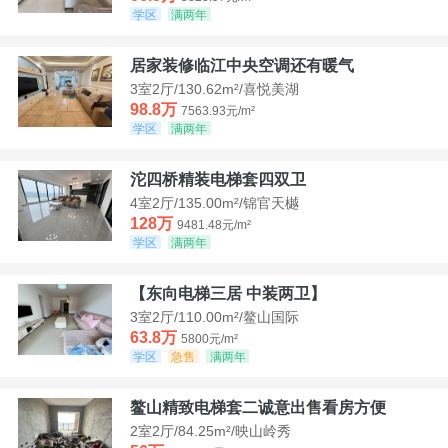
学区
满两年
居家装修临江中央空调还有暖气
3室2厅/130.62m²/喜悦美湖
98.8万
7563.93元/m²
学区
满两年
沱四桥精装电梯套四双卫
4室2厅/135.00m²/锦官天樾
128万
9481.48元/m²
学区
满两年
【东向电梯三居 中装两卫】
3室2厅/110.00m²/鳌山国际
63.8万
5800元/m²
学区
急售
满两年
鳌山精致电梯套二诚意出售看房方便
2室2厅/84.25m²/映山岭秀