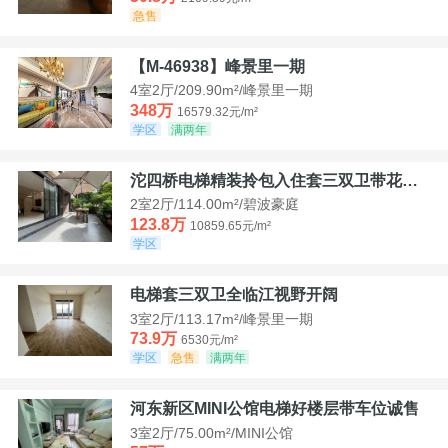
急售
【M-46938】峰景里一期
4室2厅/209.90m²/峰景里一期
348万
16579.32元/m²
学区
满两年
沱四桥电梯精装拎包入住套三双卫带花园40平米带车位
2室2厅/114.00m²/碧波豪庭
123.8万
10859.65元/m²
学区
电梯套三双卫全临江视野开阔
3室2厅/113.17m²/峰景里一期
73.9万
6530元/m²
学区
急售
满两年
河东新区MINI公馆电梯好楼层带车位诚售
3室2厅/75.00m²/MINI公馆