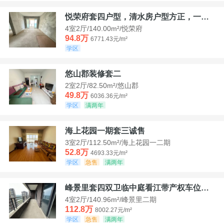
悦荣府套四户型，清水房户型方正，一口价94，8
4室2厅/140.00m²/悦荣府
94.8万
6771.43元/m²
学区
悠山郡装修套二
2室2厅/82.50m²/悠山郡
49.8万
6036.36元/m²
学区
满两年
海上花园一期套三诚售
3室2厅/112.50m²/海上花园一二期
52.8万
4693.33元/m²
学区
急售
满两年
峰景里套四双卫临中庭看江带产权车位诚售
4室2厅/140.96m²/峰景里二期
112.8万
8002.27元/m²
学区
急售
满两年