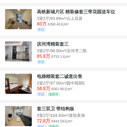
高铁新城片区 精装修套三带花园送车位
3室2厅/93.89m²/云上花居
60万
6390.46元/m²
学区
滨河湾精装套三
3室2厅/98.00m²/滨河湾二期
85.8万
8755.1元/m²
学区
电梯精装套二诚意出售
2室2厅/97.00m²/园中苑B区
58.8万
6061.86元/m²
学区
满两年
套三双卫 带结构板
3室2厅/104.83m²/喜悦美湖
72.8万
6944.58元/m²
学区
满两年