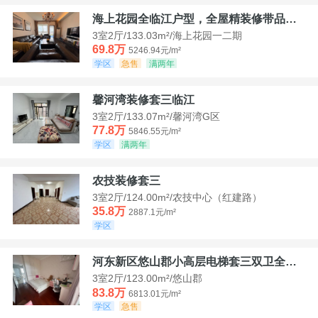
海上花园全临江户型，全屋精装修带品牌家具家电，诚意出售！
3室2厅/133.03m²/海上花园一二期
69.8万
5246.94元/m²
学区
急售
满两年
馨河湾装修套三临江
3室2厅/133.07m²/馨河湾G区
77.8万
5846.55元/m²
学区
满两年
农技装修套三
3室2厅/124.00m²/农技中心（红建路）
35.8万
2887.1元/m²
学区
河东新区悠山郡小高层电梯套三双卫全装带家具家电
3室2厅/123.00m²/悠山郡
83.8万
6813.01元/m²
学区
急售