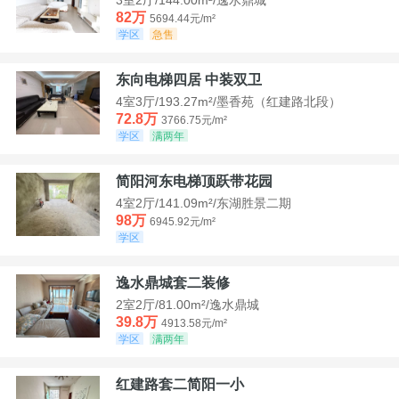
82万
5694.44元/m²
学区
急售
东向电梯四居 中装双卫
4室3厅/193.27m²/墨香苑（红建路北段）
72.8万
3766.75元/m²
学区
满两年
简阳河东电梯顶跃带花园
4室2厅/141.09m²/东湖胜景二期
98万
6945.92元/m²
学区
逸水鼎城套二装修
2室2厅/81.00m²/逸水鼎城
39.8万
4913.58元/m²
学区
满两年
红建路套二简阳一小