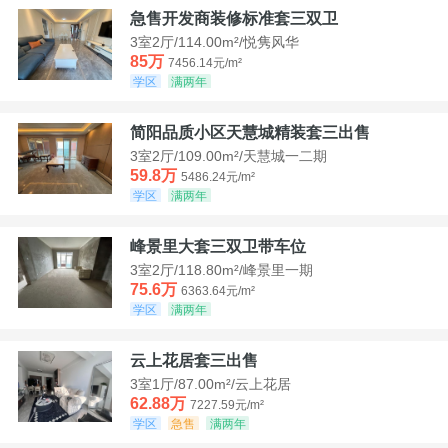
急售开发商装修标准套三双卫
3室2厅/114.00m²/悦隽风华
85万
7456.14元/m²
学区
满两年
简阳品质小区天慧城精装套三出售
3室2厅/109.00m²/天慧城一二期
59.8万
5486.24元/m²
学区
满两年
峰景里大套三双卫带车位
3室2厅/118.80m²/峰景里一期
75.6万
6363.64元/m²
学区
满两年
云上花居套三出售
3室1厅/87.00m²/云上花居
62.88万
7227.59元/m²
学区
急售
满两年