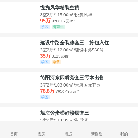
悦隽风华精装空房
3室2厅/115.00m²/悦隽风华
95万
8260.87元/m²
学区
满两年
建设中路全装修套三，拎包入住
3室2厅/112.00m²/建设中路560号
35万
3125元/m²
学区
急售
简阳河东四桥旁套三亏本出售
3室2厅/103.00m²/天府国际花园
78.8万
7650.49元/m²
学区
旭海旁步梯好楼层套三
3室2厅/114.35m²/御景湾
52万
4547.44元/m²
学区
急售
首页
售房
租房
新楼盘
我的