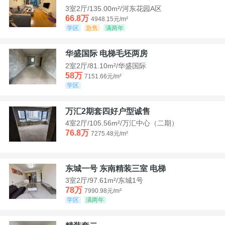
3室2厅/135.00m²/河东花园A区
66.8万
4948.15元/m²
学区
急售
满两年
华盛国际 电梯毛坯两房
2室2厅/81.10m²/华盛国际
58万
7151.66元/m²
学区
万汇2期套四好户型诚售
4室2厅/105.56m²/万汇中心（二期）
76.8万
7275.48元/m²
东城一号 东南精装三室 电梯
3室2厅/97.61m²/东城1号
78万
7990.98元/m²
学区
满两年