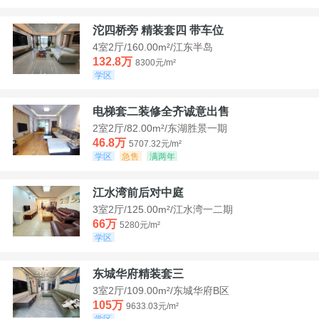
沱四桥旁 精装套四 带车位
4室2厅/160.00m²/江东半岛
132.8万
8300元/m²
学区
电梯套二装修全齐诚意出售
2室2厅/82.00m²/东湖胜景一期
46.8万
5707.32元/m²
学区
急售
满两年
江水湾前后对中庭
3室2厅/125.00m²/江水湾一二期
66万
5280元/m²
学区
东城华府精装套三
3室2厅/109.00m²/东城华府B区
105万
9633.03元/m²
学区