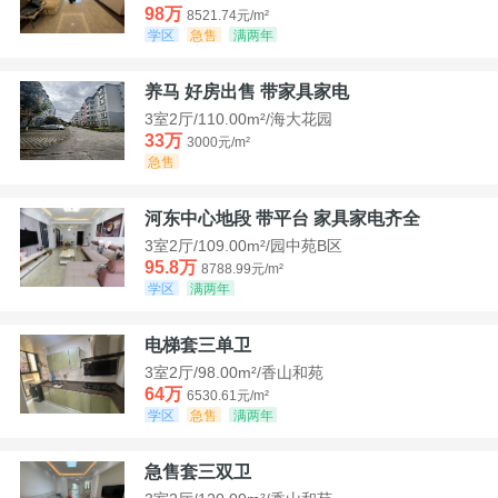
98万
8521.74元/m²
学区
急售
满两年
养马 好房出售 带家具家电
3室2厅/110.00m²/海大花园
33万
3000元/m²
急售
河东中心地段 带平台 家具家电齐全
3室2厅/109.00m²/园中苑B区
95.8万
8788.99元/m²
学区
满两年
电梯套三单卫
3室2厅/98.00m²/香山和苑
64万
6530.61元/m²
学区
急售
满两年
急售套三双卫