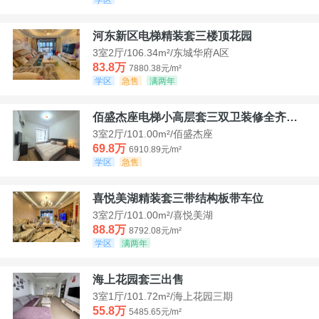
河东新区电梯精装套三楼顶花园
3室2厅/106.34m²/东城华府A区
83.8万
7880.38元/m²
学区
急售
满两年
佰盛杰座电梯小高层套三双卫装修全齐诚意出售
3室2厅/101.00m²/佰盛杰座
69.8万
6910.89元/m²
学区
急售
喜悦美湖精装套三带结构板带车位
3室2厅/101.00m²/喜悦美湖
88.8万
8792.08元/m²
学区
满两年
海上花园套三出售
3室1厅/101.72m²/海上花园三期
55.8万
5485.65元/m²