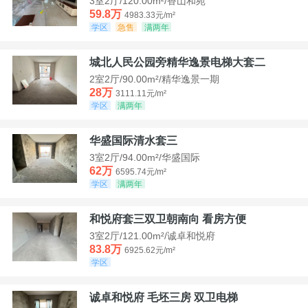
3室2厅/120.00m²/香山和苑
59.8万
4983.33元/m²
学区
急售
满两年
城北人民公园旁精华逸景电梯大套二
2室2厅/90.00m²/精华逸景一期
28万
3111.11元/m²
学区
满两年
华盛国际清水套三
3室2厅/94.00m²/华盛国际
62万
6595.74元/m²
学区
满两年
和悦府套三双卫朝南向 看房方便
3室2厅/121.00m²/诚卓和悦府
83.8万
6925.62元/m²
学区
诚卓和悦府 毛坯三房 双卫电梯