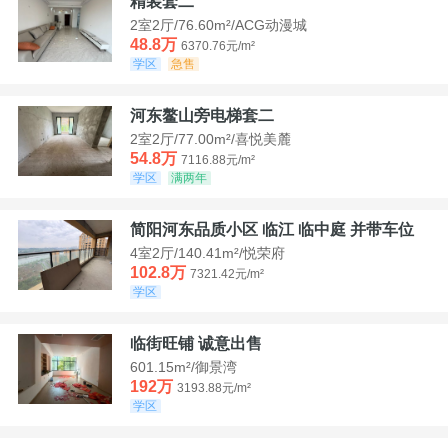
精装套二
2室2厅/76.60m²/ACG动漫城
48.8万
6370.76元/m²
学区
急售
河东鳌山旁电梯套二
2室2厅/77.00m²/喜悦美麓
54.8万
7116.88元/m²
学区
满两年
简阳河东品质小区 临江 临中庭 并带车位
4室2厅/140.41m²/悦荣府
102.8万
7321.42元/m²
学区
临街旺铺 诚意出售
601.15m²/御景湾
192万
3193.88元/m²
学区