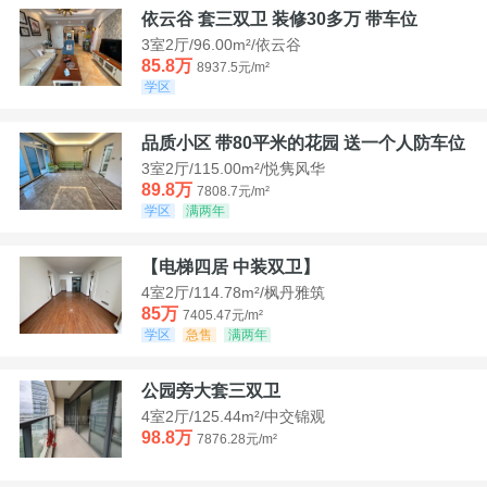
依云谷 套三双卫 装修30多万 带车位
3室2厅/96.00m²/依云谷
85.8万
8937.5元/m²
学区
品质小区 带80平米的花园 送一个人防车位
3室2厅/115.00m²/悦隽风华
89.8万
7808.7元/m²
学区
满两年
【电梯四居 中装双卫】
4室2厅/114.78m²/枫丹雅筑
85万
7405.47元/m²
学区
急售
满两年
公园旁大套三双卫
4室2厅/125.44m²/中交锦观
98.8万
7876.28元/m²