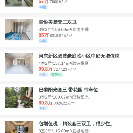
57万
7600元/m²
学区
喜悦美麓套三双卫
3室2厅/106.00m²/喜悦美麓
85万
8018.87元/m²
学区
河东新区碧波豪庭临小区中庭无增值税
4室2厅/137.14m²/碧波豪庭
99.8万
7277.23元/m²
学区
满两年
巴黎阳光套三 带花园 带车位
3室2厅/100.67m²/巴黎阳光
80.8万
8026.22元/m²
学区
包增值税，精装套三双卫，很少住。
3室2厅/115.00m²/云樾名邸