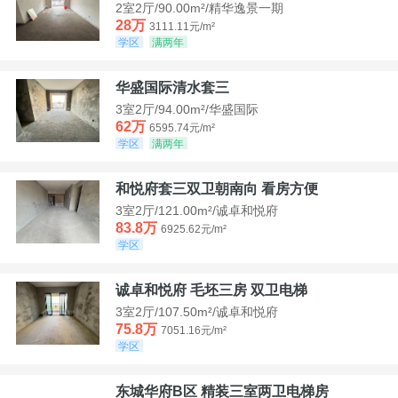
2室2厅/90.00m²/精华逸景一期
28万
3111.11元/m²
学区
满两年
华盛国际清水套三
3室2厅/94.00m²/华盛国际
62万
6595.74元/m²
学区
满两年
和悦府套三双卫朝南向 看房方便
3室2厅/121.00m²/诚卓和悦府
83.8万
6925.62元/m²
学区
诚卓和悦府 毛坯三房 双卫电梯
3室2厅/107.50m²/诚卓和悦府
75.8万
7051.16元/m²
学区
东城华府B区 精装三室两卫电梯房