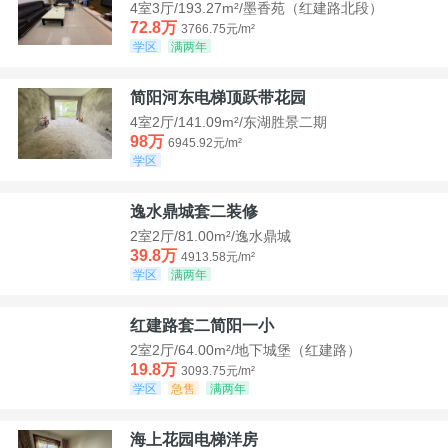
4室3厅/193.27m²/墨香苑（红建路北段）
72.8万
3766.75元/m²
学区
满两年
简阳河东电梯顶跃带花园
4室2厅/141.09m²/东湖胜景二期
98万
6945.92元/m²
学区
逸水鼎城套二装修
2室2厅/81.00m²/逸水鼎城
39.8万
4913.58元/m²
学区
满两年
红建路套二简阳一小
2室2厅/64.00m²/地下城堡（红建路）
19.8万
3093.75元/m²
学区
急售
满两年
海上花园电梯洋房