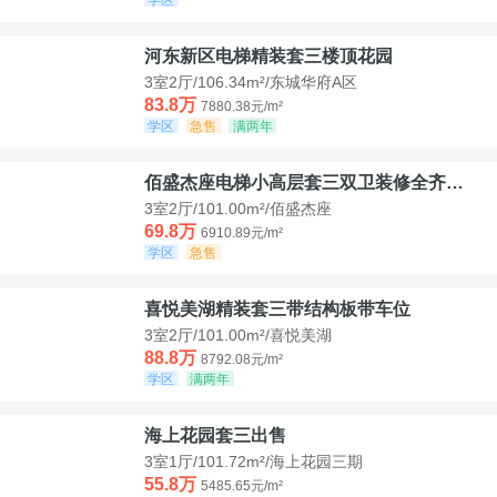
河东新区电梯精装套三楼顶花园
3室2厅/106.34m²/东城华府A区
83.8万
7880.38元/m²
学区
急售
满两年
佰盛杰座电梯小高层套三双卫装修全齐诚意出售
3室2厅/101.00m²/佰盛杰座
69.8万
6910.89元/m²
学区
急售
喜悦美湖精装套三带结构板带车位
3室2厅/101.00m²/喜悦美湖
88.8万
8792.08元/m²
学区
满两年
海上花园套三出售
3室1厅/101.72m²/海上花园三期
55.8万
5485.65元/m²