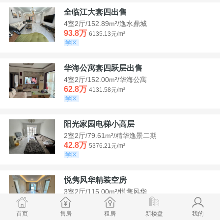
全临江大套四出售
4室2厅/152.89m²/逸水鼎城
93.8万
6135.13元/m²
学区
华海公寓套四跃层出售
4室2厅/152.00m²/华海公寓
62.8万
4131.58元/m²
学区
阳光家园电梯小高层
2室2厅/79.61m²/精华逸景二期
42.8万
5376.21元/m²
学区
悦隽风华精装空房
3室2厅/115.00m²/悦隽风华
95万
8260.87元/m²
学区
满两年
首页
售房
租房
新楼盘
我的