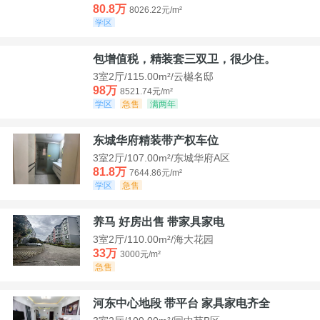
80.8万
8026.22元/m²
学区
包增值税，精装套三双卫，很少住。
3室2厅/115.00m²/云樾名邸
98万
8521.74元/m²
学区
急售
满两年
东城华府精装带产权车位
3室2厅/107.00m²/东城华府A区
81.8万
7644.86元/m²
学区
急售
养马 好房出售 带家具家电
3室2厅/110.00m²/海大花园
33万
3000元/m²
急售
河东中心地段 带平台 家具家电齐全