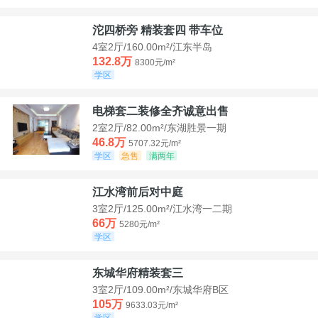
沱四桥旁 精装套四 带车位
4室2厅/160.00m²/江东半岛
132.8万
8300元/m²
学区
电梯套二装修全齐诚意出售
2室2厅/82.00m²/东湖胜景一期
46.8万
5707.32元/m²
学区
急售
满两年
江水湾前后对中庭
3室2厅/125.00m²/江水湾一二期
66万
5280元/m²
学区
东城华府精装套三
3室2厅/109.00m²/东城华府B区
105万
9633.03元/m²
学区