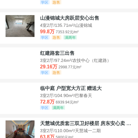
学区
急售
山漫锦城大房跃层安心出售
4室2厅/135.71m²/山漫锦城
99.8万
7353.92元/m²
学区
急售
满两年
红建路套三出售
3室2厅/97.24m²/农技中心（红建路）
29.16万
2998.77元/m²
学区
急售
临中庭 户型宽大方正 赠送大
3室2厅/104.90m²/巴黎春天
72.8万
6939.94元/m²
学区
满两年
天慧城优质套三双卫好楼层 房东安心卖 价格好谈
3室2厅/110.00m²/天慧城一二期
63.8万
5800元/m²