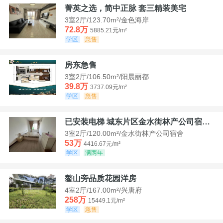
菁英之选，简中正脉 套三精装美宅
3室2厅/123.70m²/金色海岸
72.8万
5885.21元/m²
学区
急售
房东急售
3室2厅/106.50m²/阳晨丽都
39.8万
3737.09元/m²
学区
急售
已安装电梯 城东片区金水街林产公司宿舍套三可看江景
3室2厅/120.00m²/金水街林产公司宿舍
53万
4416.67元/m²
学区
满两年
鳌山旁品质花园洋房
4室2厅/167.00m²/兴唐府
258万
15449.1元/m²
学区
急售