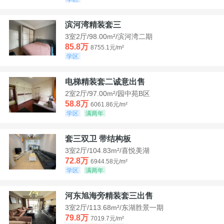
滨河湾精装套三
3室2厅/98.00m²/滨河湾二期
85.8万
8755.1元/m²
学区
电梯精装套二诚意出售
2室2厅/97.00m²/园中苑B区
58.8万
6061.86元/m²
学区
满两年
套三双卫 带结构板
3室2厅/104.83m²/喜悦美湖
72.8万
6944.58元/m²
学区
满两年
河东旭海旁精装套三出售
3室2厅/113.68m²/东湖胜景一期
79.8万
7019.7元/m²