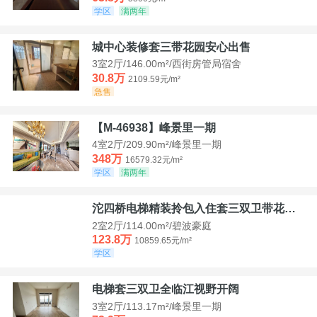
学区
满两年
城中心装修套三带花园安心出售
3室2厅/146.00m²/西街房管局宿舍
30.8万
2109.59元/m²
急售
【M-46938】峰景里一期
4室2厅/209.90m²/峰景里一期
348万
16579.32元/m²
学区
满两年
沱四桥电梯精装拎包入住套三双卫带花园40平米带车位
2室2厅/114.00m²/碧波豪庭
123.8万
10859.65元/m²
学区
电梯套三双卫全临江视野开阔
3室2厅/113.17m²/峰景里一期