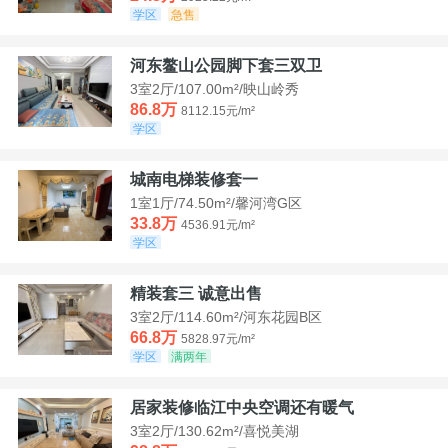
学区
急售
河东鳌山公园脚下套三双卫
3室2厅/107.00m²/映山岭秀
86.8万
8112.15元/m²
学区
城南电梯装修套一
1室1厅/74.50m²/馨河湾G区
33.8万
4536.91元/m²
学区
精装套三 诚意出售
3室2厅/114.60m²/河东花园B区
66.8万
5828.97元/m²
学区
满两年
居家装修临江中央空调还有暖气
3室2厅/130.62m²/喜悦美湖