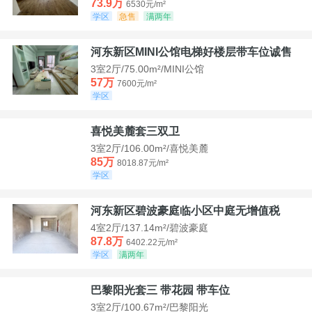
73.9万
6530元/m²
学区
急售
满两年
河东新区MINI公馆电梯好楼层带车位诚售
3室2厅/75.00m²/MINI公馆
57万
7600元/m²
学区
喜悦美麓套三双卫
3室2厅/106.00m²/喜悦美麓
85万
8018.87元/m²
学区
河东新区碧波豪庭临小区中庭无增值税
4室2厅/137.14m²/碧波豪庭
87.8万
6402.22元/m²
学区
满两年
巴黎阳光套三 带花园 带车位
3室2厅/100.67m²/巴黎阳光