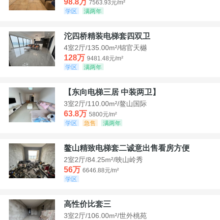
98.8万
7563.93元/m²
学区
满两年
沱四桥精装电梯套四双卫
4室2厅/135.00m²/锦官天樾
128万
9481.48元/m²
学区
满两年
【东向电梯三居 中装两卫】
3室2厅/110.00m²/鳌山国际
63.8万
5800元/m²
学区
急售
满两年
鳌山精致电梯套二诚意出售看房方便
2室2厅/84.25m²/映山岭秀
56万
6646.88元/m²
学区
高性价比套三
3室2厅/106.00m²/世外桃苑