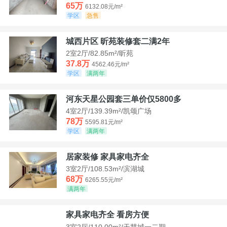
65万
6132.08元/m²
学区
急售
城西片区 昕苑装修套二满2年
2室2厅/82.85m²/昕苑
37.8万
4562.46元/m²
学区
满两年
河东天星公园套三单价仅5800多
4室2厅/139.39m²/凯颂广场
78万
5595.81元/m²
学区
满两年
居家装修 家具家电齐全
3室2厅/108.53m²/滨湖城
68万
6265.55元/m²
满两年
家具家电齐全 看房方便
3室2厅/110.00m²/天慧城一二期