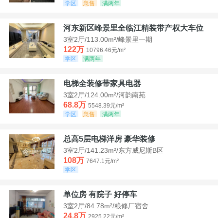
学区
急售
满两年
河东新区峰景里全临江精装带产权大车位
3室2厅/113.00m²/峰景里一期
122万
10796.46元/m²
学区
满两年
电梯全装修带家具电器
3室2厅/124.00m²/河韵南苑
68.8万
5548.39元/m²
学区
急售
满两年
总高5层电梯洋房 豪华装修
3室2厅/141.23m²/东方威尼斯B区
108万
7647.1元/m²
学区
单位房 有院子 好停车
3室2厅/84.78m²/粮修厂宿舍
24.8万
2925.22元/m²