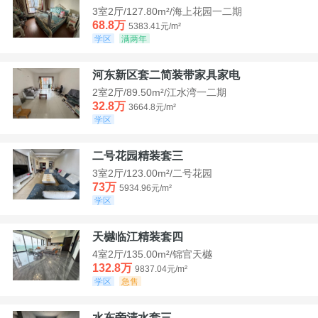
3室2厅/127.80m²/海上花园一二期
68.8万
5383.41元/m²
学区
满两年
河东新区套二简装带家具家电
2室2厅/89.50m²/江水湾一二期
32.8万
3664.8元/m²
学区
二号花园精装套三
3室2厅/123.00m²/二号花园
73万
5934.96元/m²
学区
天樾临江精装套四
4室2厅/135.00m²/锦官天樾
132.8万
9837.04元/m²
学区
急售
水东旁清水套三