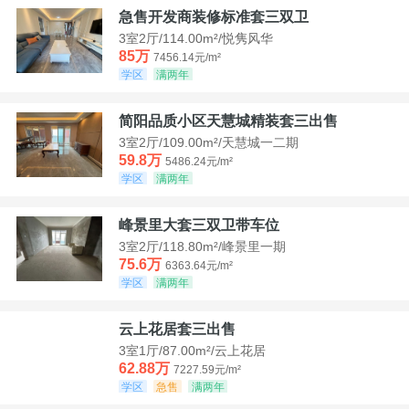
急售开发商装修标准套三双卫
3室2厅/114.00m²/悦隽风华
85万
7456.14元/m²
学区
满两年
简阳品质小区天慧城精装套三出售
3室2厅/109.00m²/天慧城一二期
59.8万
5486.24元/m²
学区
满两年
峰景里大套三双卫带车位
3室2厅/118.80m²/峰景里一期
75.6万
6363.64元/m²
学区
满两年
云上花居套三出售
3室1厅/87.00m²/云上花居
62.88万
7227.59元/m²
学区
急售
满两年