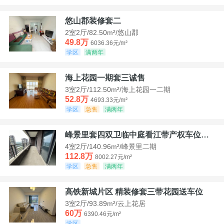
悠山郡装修套二
2室2厅/82.50m²/悠山郡
49.8万
6036.36元/m²
学区
满两年
海上花园一期套三诚售
3室2厅/112.50m²/海上花园一二期
52.8万
4693.33元/m²
学区
急售
满两年
峰景里套四双卫临中庭看江带产权车位诚售
4室2厅/140.96m²/峰景里二期
112.8万
8002.27元/m²
学区
急售
满两年
高铁新城片区 精装修套三带花园送车位
3室2厅/93.89m²/云上花居
60万
6390.46元/m²
学区