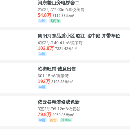
河东鳌山旁电梯套二
2室2厅/77.00m²/喜悦美麓
54.8万
7116.88元/m²
学区
满两年
简阳河东品质小区 临江 临中庭 并带车位
4室2厅/140.41m²/悦荣府
102.8万
7321.42元/m²
学区
临街旺铺 诚意出售
601.15m²/御景湾
192万
3193.88元/m²
学区
依云谷精装修成色新
3室2厅/99.12m²/依云谷
79.8万
8050.85元/m²
学区
急售
满两年