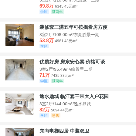
69.8万
6345.45元/m²
学区
满两年
装修套三满五年可按揭看房方便
3室2厅/108.00m²/东湖胜景一期
53.8万
4981.48元/m²
学区
优质好房 房东安心卖 价格可谈
3室2厅/95.49m²/峰景里二期
71万
7435.33元/m²
学区
满两年
逸水鼎城 临江套三带大入户花园
3室2厅/144.00m²/逸水鼎城
82万
5694.44元/m²
学区
急售
东向电梯四居 中装双卫