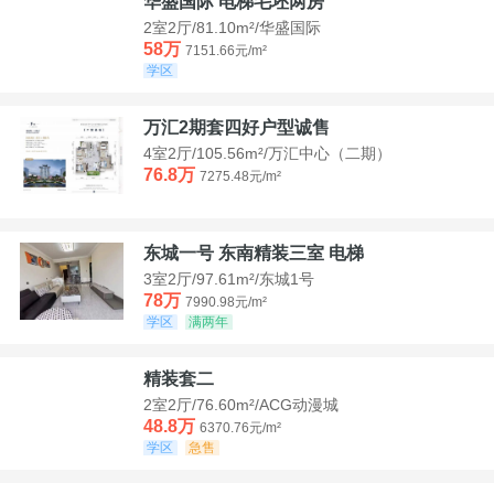
华盛国际 电梯毛坯两房
2室2厅/81.10m²/华盛国际
58万
7151.66元/m²
学区
万汇2期套四好户型诚售
4室2厅/105.56m²/万汇中心（二期）
76.8万
7275.48元/m²
东城一号 东南精装三室 电梯
3室2厅/97.61m²/东城1号
78万
7990.98元/m²
学区
满两年
精装套二
2室2厅/76.60m²/ACG动漫城
48.8万
6370.76元/m²
学区
急售