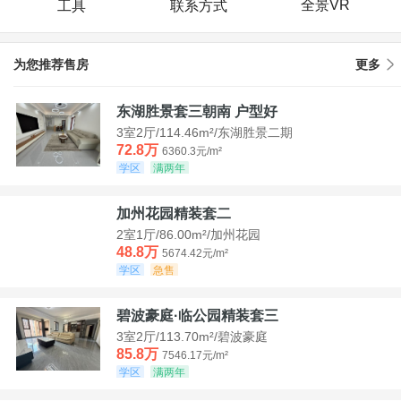
全景VR
工具
联系方式
为您推荐售房
更多
东湖胜景套三朝南 户型好
3室2厅/114.46m²/东湖胜景二期
72.8万
6360.3元/m²
学区
满两年
加州花园精装套二
2室1厅/86.00m²/加州花园
48.8万
5674.42元/m²
学区
急售
碧波豪庭·临公园精装套三
3室2厅/113.70m²/碧波豪庭
85.8万
7546.17元/m²
学区
满两年