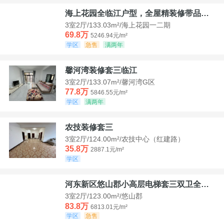
海上花园全临江户型，全屋精装修带品牌家具家电，诚意出售！
3室2厅/133.03m²/海上花园一二期
69.8万
5246.94元/m²
学区
急售
满两年
馨河湾装修套三临江
3室2厅/133.07m²/馨河湾G区
77.8万
5846.55元/m²
学区
满两年
农技装修套三
3室2厅/124.00m²/农技中心（红建路）
35.8万
2887.1元/m²
学区
河东新区悠山郡小高层电梯套三双卫全装带家具家电
3室2厅/123.00m²/悠山郡
83.8万
6813.01元/m²
学区
急售