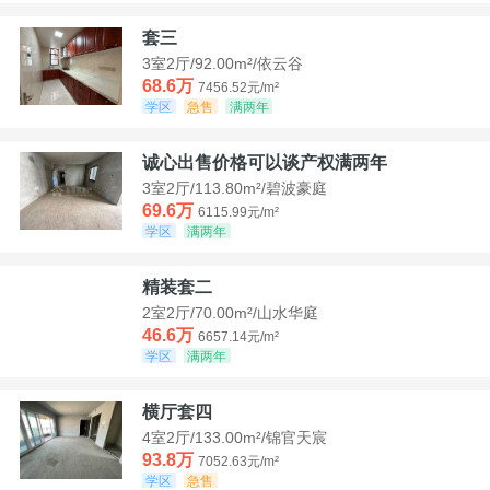
套三
3室2厅/92.00m²/依云谷
68.6万
7456.52元/m²
学区
急售
满两年
诚心出售价格可以谈产权满两年
3室2厅/113.80m²/碧波豪庭
69.6万
6115.99元/m²
学区
满两年
精装套二
2室2厅/70.00m²/山水华庭
46.6万
6657.14元/m²
学区
满两年
横厅套四
4室2厅/133.00m²/锦官天宸
93.8万
7052.63元/m²
学区
急售