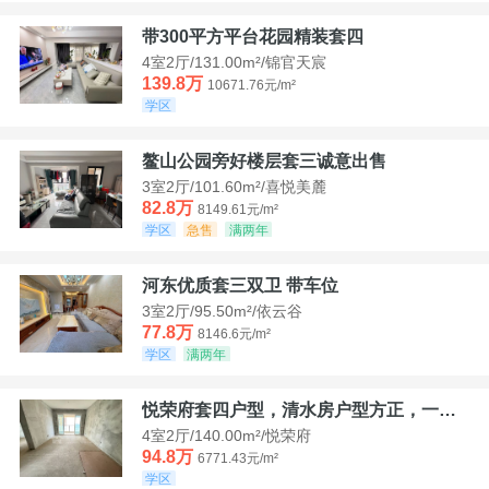
带300平方平台花园精装套四
4室2厅/131.00m²/锦官天宸
139.8万
10671.76元/m²
学区
鳌山公园旁好楼层套三诚意出售
3室2厅/101.60m²/喜悦美麓
82.8万
8149.61元/m²
学区
急售
满两年
河东优质套三双卫 带车位
3室2厅/95.50m²/依云谷
77.8万
8146.6元/m²
学区
满两年
悦荣府套四户型，清水房户型方正，一口价94，8
4室2厅/140.00m²/悦荣府
94.8万
6771.43元/m²
学区