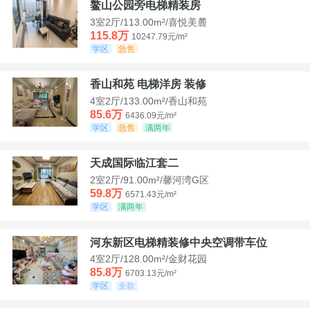
鳌山公园旁电梯精装房
3室2厅/113.00m²/喜悦美麓
115.8万
10247.79元/m²
学区
急售
香山和苑 电梯洋房 装修
4室2厅/133.00m²/香山和苑
85.6万
6436.09元/m²
学区
急售
满两年
天成国际临江套二
2室2厅/91.00m²/馨河湾G区
59.8万
6571.43元/m²
学区
满两年
河东新区电梯精装修中央空调带车位
4室2厅/128.00m²/金财花园
85.8万
6703.13元/m²
学区
全款