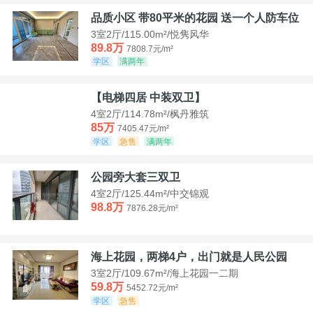
品质小区 带80平米的花园 送一个人防车位
3室2厅/115.00m²/悦隽风华
89.8万
7808.7元/m²
学区
满两年
【电梯四居 中装双卫】
4室2厅/114.78m²/枫丹雅筑
85万
7405.47元/m²
学区
急售
满两年
公园旁大套三双卫
4室2厅/125.44m²/中交锦观
98.8万
7876.28元/m²
海上花园，两梯4户，出门就是人民公园
3室2厅/109.67m²/海上花园一二期
59.8万
5452.72元/m²
学区
急售