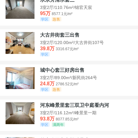
3室2厅/110.76m²/锦官天宸
95万
8577.1元/m²
学区
急售
大古井街套三出售
3室2厅/120.00m²/大古井街107号
39.8万
3316.67元/m²
学区
城中心套三好房出售
3室2厅/89.00m²/新民街264号
24.8万
2786.52元/m²
学区
急售
河东峰景里套三双卫中庭看内河
3室2厅/116.12m²/峰景里一期
93.8万
8077.85元/m²
学区
满两年