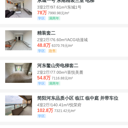
东城一号 东南精装三室 电梯
3室2厅/97.61m²/东城1号
78万
7990.98元/m²
学区
满两年
精装套二
2室2厅/76.60m²/ACG动漫城
48.8万
6370.76元/m²
学区
急售
河东鳌山旁电梯套二
2室2厅/77.00m²/喜悦美麓
54.8万
7116.88元/m²
学区
满两年
简阳河东品质小区 临江 临中庭 并带车位
4室2厅/140.41m²/悦荣府
102.8万
7321.42元/m²
学区