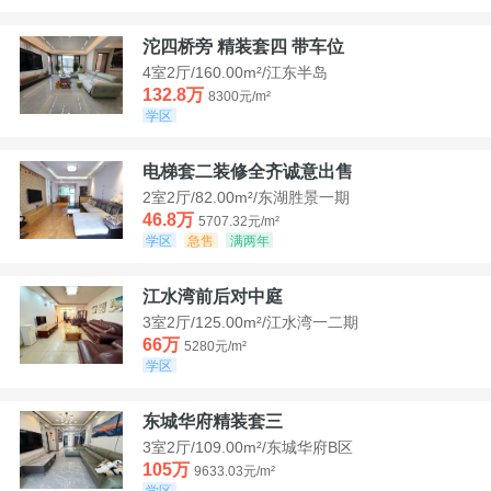
沱四桥旁 精装套四 带车位
4室2厅/160.00m²/江东半岛
132.8万
8300元/m²
学区
电梯套二装修全齐诚意出售
2室2厅/82.00m²/东湖胜景一期
46.8万
5707.32元/m²
学区
急售
满两年
江水湾前后对中庭
3室2厅/125.00m²/江水湾一二期
66万
5280元/m²
学区
东城华府精装套三
3室2厅/109.00m²/东城华府B区
105万
9633.03元/m²
学区