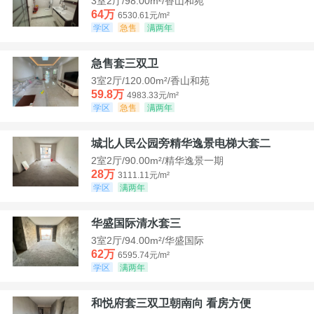
3室2厅/98.00m²/香山和苑
64万
6530.61元/m²
学区
急售
满两年
急售套三双卫
3室2厅/120.00m²/香山和苑
59.8万
4983.33元/m²
学区
急售
满两年
城北人民公园旁精华逸景电梯大套二
2室2厅/90.00m²/精华逸景一期
28万
3111.11元/m²
学区
满两年
华盛国际清水套三
3室2厅/94.00m²/华盛国际
62万
6595.74元/m²
学区
满两年
和悦府套三双卫朝南向 看房方便