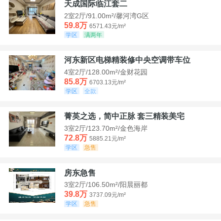
天成国际临江套二
2室2厅/91.00m²/馨河湾G区
59.8万
6571.43元/m²
学区
满两年
河东新区电梯精装修中央空调带车位
4室2厅/128.00m²/金财花园
85.8万
6703.13元/m²
学区
全款
菁英之选，简中正脉 套三精装美宅
3室2厅/123.70m²/金色海岸
72.8万
5885.21元/m²
学区
急售
房东急售
3室2厅/106.50m²/阳晨丽都
39.8万
3737.09元/m²
学区
急售