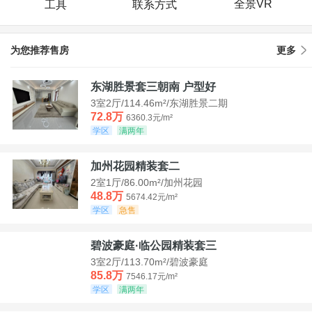
全景VR
工具
联系方式
为您推荐售房
更多
东湖胜景套三朝南 户型好
3室2厅/114.46m²/东湖胜景二期
72.8万
6360.3元/m²
学区
满两年
加州花园精装套二
2室1厅/86.00m²/加州花园
48.8万
5674.42元/m²
学区
急售
碧波豪庭·临公园精装套三
3室2厅/113.70m²/碧波豪庭
85.8万
7546.17元/m²
学区
满两年