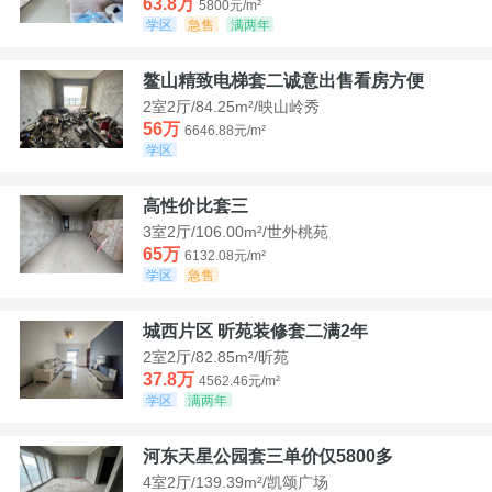
63.8万
5800元/m²
学区
急售
满两年
鳌山精致电梯套二诚意出售看房方便
2室2厅/84.25m²/映山岭秀
56万
6646.88元/m²
学区
高性价比套三
3室2厅/106.00m²/世外桃苑
65万
6132.08元/m²
学区
急售
城西片区 昕苑装修套二满2年
2室2厅/82.85m²/昕苑
37.8万
4562.46元/m²
学区
满两年
河东天星公园套三单价仅5800多
4室2厅/139.39m²/凯颂广场