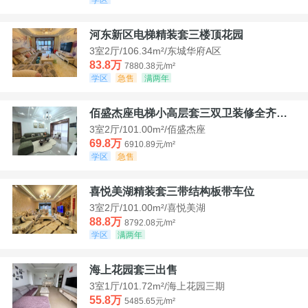
河东新区电梯精装套三楼顶花园
3室2厅/106.34m²/东城华府A区
83.8万
7880.38元/m²
学区
急售
满两年
佰盛杰座电梯小高层套三双卫装修全齐诚意出售
3室2厅/101.00m²/佰盛杰座
69.8万
6910.89元/m²
学区
急售
喜悦美湖精装套三带结构板带车位
3室2厅/101.00m²/喜悦美湖
88.8万
8792.08元/m²
学区
满两年
海上花园套三出售
3室1厅/101.72m²/海上花园三期
55.8万
5485.65元/m²