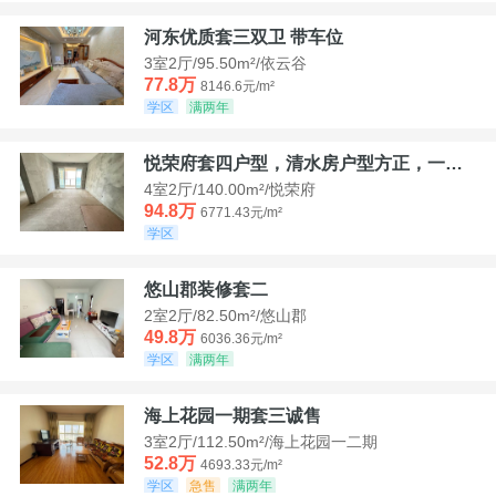
河东优质套三双卫 带车位
3室2厅/95.50m²/依云谷
77.8万
8146.6元/m²
学区
满两年
悦荣府套四户型，清水房户型方正，一口价94，8
4室2厅/140.00m²/悦荣府
94.8万
6771.43元/m²
学区
悠山郡装修套二
2室2厅/82.50m²/悠山郡
49.8万
6036.36元/m²
学区
满两年
海上花园一期套三诚售
3室2厅/112.50m²/海上花园一二期
52.8万
4693.33元/m²
学区
急售
满两年