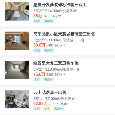
急售开发商装修标准套三双卫
3室2厅/114.00m²/悦隽风华
85万
7456.14元/m²
学区
满两年
简阳品质小区天慧城精装套三出售
3室2厅/109.00m²/天慧城一二期
59.8万
5486.24元/m²
学区
满两年
峰景里大套三双卫带车位
3室2厅/118.80m²/峰景里一期
75.6万
6363.64元/m²
学区
满两年
云上花居套三出售
3室1厅/87.00m²/云上花居
62.88万
7227.59元/m²
学区
急售
满两年