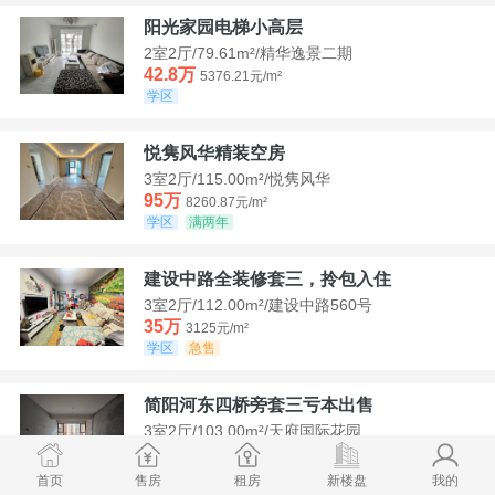
阳光家园电梯小高层
2室2厅/79.61m²/精华逸景二期
42.8万
5376.21元/m²
学区
悦隽风华精装空房
3室2厅/115.00m²/悦隽风华
95万
8260.87元/m²
学区
满两年
建设中路全装修套三，拎包入住
3室2厅/112.00m²/建设中路560号
35万
3125元/m²
学区
急售
简阳河东四桥旁套三亏本出售
3室2厅/103.00m²/天府国际花园
78.8万
7650.49元/m²
学区
首页
售房
租房
新楼盘
我的