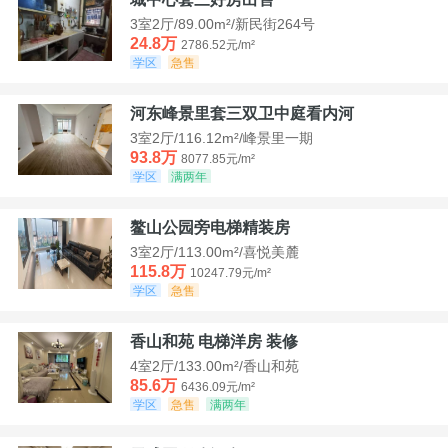
3室2厅/89.00m²/新民街264号
24.8万
2786.52元/m²
学区
急售
河东峰景里套三双卫中庭看内河
3室2厅/116.12m²/峰景里一期
93.8万
8077.85元/m²
学区
满两年
鳌山公园旁电梯精装房
3室2厅/113.00m²/喜悦美麓
115.8万
10247.79元/m²
学区
急售
香山和苑 电梯洋房 装修
4室2厅/133.00m²/香山和苑
85.6万
6436.09元/m²
学区
急售
满两年