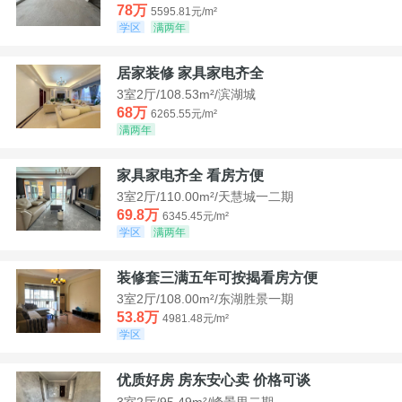
78万
5595.81元/m²
学区
满两年
居家装修 家具家电齐全
3室2厅/108.53m²/滨湖城
68万
6265.55元/m²
满两年
家具家电齐全 看房方便
3室2厅/110.00m²/天慧城一二期
69.8万
6345.45元/m²
学区
满两年
装修套三满五年可按揭看房方便
3室2厅/108.00m²/东湖胜景一期
53.8万
4981.48元/m²
学区
优质好房 房东安心卖 价格可谈
3室2厅/95.49m²/峰景里二期