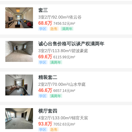
套三
3室2厅/92.00m²/依云谷
68.6万
7456.52元/m²
学区
急售
满两年
诚心出售价格可以谈产权满两年
3室2厅/113.80m²/碧波豪庭
69.6万
6115.99元/m²
学区
满两年
精装套二
2室2厅/70.00m²/山水华庭
46.6万
6657.14元/m²
学区
满两年
横厅套四
4室2厅/133.00m²/锦官天宸
93.8万
7052.63元/m²
学区
急售