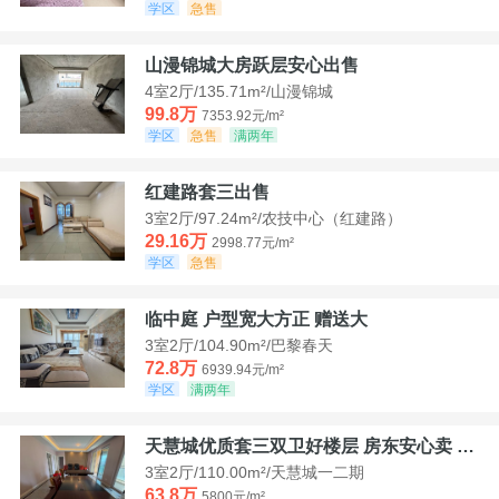
学区
急售
山漫锦城大房跃层安心出售
4室2厅/135.71m²/山漫锦城
99.8万
7353.92元/m²
学区
急售
满两年
红建路套三出售
3室2厅/97.24m²/农技中心（红建路）
29.16万
2998.77元/m²
学区
急售
临中庭 户型宽大方正 赠送大
3室2厅/104.90m²/巴黎春天
72.8万
6939.94元/m²
学区
满两年
天慧城优质套三双卫好楼层 房东安心卖 价格好谈
3室2厅/110.00m²/天慧城一二期
63.8万
5800元/m²