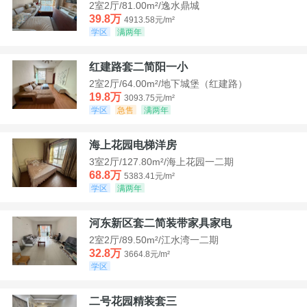
2室2厅/81.00m²/逸水鼎城
39.8万
4913.58元/m²
学区
满两年
红建路套二简阳一小
2室2厅/64.00m²/地下城堡（红建路）
19.8万
3093.75元/m²
学区
急售
满两年
海上花园电梯洋房
3室2厅/127.80m²/海上花园一二期
68.8万
5383.41元/m²
学区
满两年
河东新区套二简装带家具家电
2室2厅/89.50m²/江水湾一二期
32.8万
3664.8元/m²
学区
二号花园精装套三