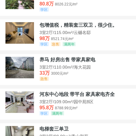
80.8万
8026.22元/m²
学区
包增值税，精装套三双卫，很少住。
3室2厅/115.00m²/云樾名邸
98万
8521.74元/m²
学区
急售
满两年
养马 好房出售 带家具家电
3室2厅/110.00m²/海大花园
33万
3000元/m²
急售
河东中心地段 带平台 家具家电齐全
3室2厅/109.00m²/园中苑B区
95.8万
8788.99元/m²
学区
满两年
电梯套三单卫