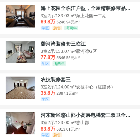
海上花园全临江户型，全屋精装修带品牌家具家电，诚意出售！
3室2厅/133.03m²/海上花园一二期
69.8万
5246.94元/m²
学区
急售
满两年
馨河湾装修套三临江
3室2厅/133.07m²/馨河湾G区
77.8万
5846.55元/m²
学区
满两年
农技装修套三
3室2厅/124.00m²/农技中心（红建路）
35.8万
2887.1元/m²
学区
河东新区悠山郡小高层电梯套三双卫全装带家具家电
3室2厅/123.00m²/悠山郡
83.8万
6813.01元/m²
学区
急售