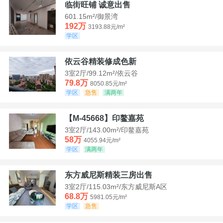
临街旺铺 诚意出售
601.15m²/御景湾
192万
3193.88元/m²
学区
依云谷精装修成色新
3室2厅/99.12m²/依云谷
79.8万
8050.85元/m²
学区
急售
满两年
【M-45668】印鳌嘉苑
3室2厅/143.00m²/印鳌嘉苑
58万
4055.94元/m²
学区
满两年
东方威尼斯精装三房出售
3室2厅/115.03m²/东方威尼斯A区
68.8万
5981.05元/m²
学区
急售