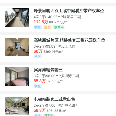
峰景里套四双卫临中庭看江带产权车位诚售
4室2厅/140.96m²/峰景里二期
112.8万
8002.27元/m²
学区
急售
满两年
高铁新城片区 精装修套三带花园送车位
3室2厅/93.89m²/云上花居
60万
6390.46元/m²
学区
滨河湾精装套三
3室2厅/98.00m²/滨河湾二期
85.8万
8755.1元/m²
学区
电梯精装套二诚意出售
2室2厅/97.00m²/园中苑B区
58.8万
6061.86元/m²
学区
满两年