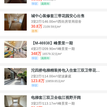
学区
满两年
城中心装修套三带花园安心出售
3室2厅/146.00m²/西街房管局宿舍
30.8万
2109.59元/m²
急售
【M-46938】峰景里一期
4室2厅/209.90m²/峰景里一期
348万
16579.32元/m²
学区
满两年
沱四桥电梯精装拎包入住套三双卫带花园40平米带车位
2室2厅/114.00m²/碧波豪庭
123.8万
10859.65元/m²
学区
电梯套三双卫全临江视野开阔
3室2厅/113.17m²/峰景里一期