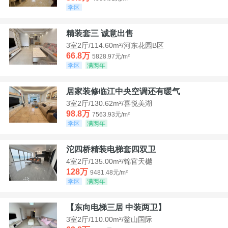
学区
精装套三 诚意出售
3室2厅/114.60m²/河东花园B区
66.8万
5828.97元/m²
学区
满两年
居家装修临江中央空调还有暖气
3室2厅/130.62m²/喜悦美湖
98.8万
7563.93元/m²
学区
满两年
沱四桥精装电梯套四双卫
4室2厅/135.00m²/锦官天樾
128万
9481.48元/m²
学区
满两年
【东向电梯三居 中装两卫】
3室2厅/110.00m²/鳌山国际