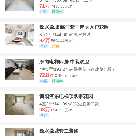
71万
7435.33元/m²
学区
满两年
逸水鼎城 临江套三带大入户花园
3室2厅/144.00m²/逸水鼎城
82万
5694.44元/m²
学区
急售
东向电梯四居 中装双卫
4室3厅/193.27m²/墨香苑（红建路北段）
72.8万
3766.75元/m²
学区
满两年
简阳河东电梯顶跃带花园
4室2厅/141.09m²/东湖胜景二期
98万
6945.92元/m²
学区
逸水鼎城套二装修