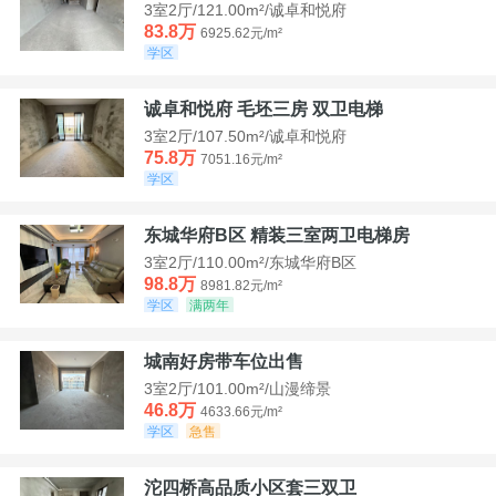
3室2厅/121.00m²/诚卓和悦府
83.8万
6925.62元/m²
学区
诚卓和悦府 毛坯三房 双卫电梯
3室2厅/107.50m²/诚卓和悦府
75.8万
7051.16元/m²
学区
东城华府B区 精装三室两卫电梯房
3室2厅/110.00m²/东城华府B区
98.8万
8981.82元/m²
学区
满两年
城南好房带车位出售
3室2厅/101.00m²/山漫缔景
46.8万
4633.66元/m²
学区
急售
沱四桥高品质小区套三双卫