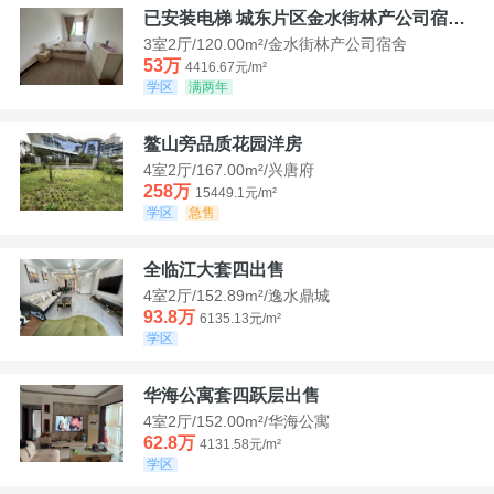
已安装电梯 城东片区金水街林产公司宿舍套三可看江景
3室2厅/120.00m²/金水街林产公司宿舍
53万
4416.67元/m²
学区
满两年
鳌山旁品质花园洋房
4室2厅/167.00m²/兴唐府
258万
15449.1元/m²
学区
急售
全临江大套四出售
4室2厅/152.89m²/逸水鼎城
93.8万
6135.13元/m²
学区
华海公寓套四跃层出售
4室2厅/152.00m²/华海公寓
62.8万
4131.58元/m²
学区