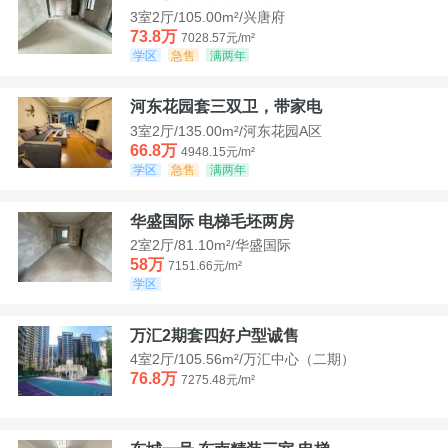
3室2厅/105.00m²/兴唐府
73.8万
7028.57元/m²
学区
急售
满两年
河东花园套三双卫，带家电
3室2厅/135.00m²/河东花园A区
66.8万
4948.15元/m²
学区
急售
满两年
华盛国际 电梯毛坯两房
2室2厅/81.10m²/华盛国际
58万
7151.66元/m²
学区
万汇2期套四好户型诚售
4室2厅/105.56m²/万汇中心（二期）
76.8万
7275.48元/m²