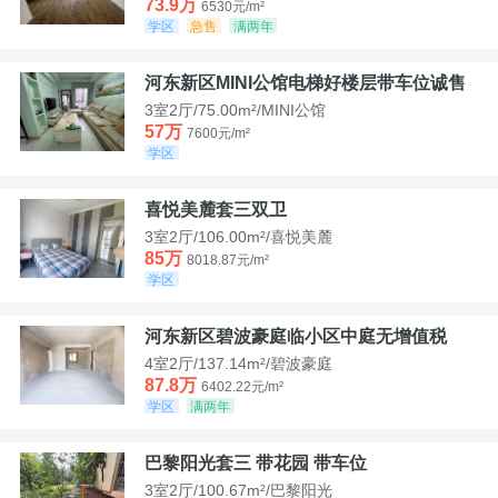
73.9万
6530元/m²
学区
急售
满两年
河东新区MINI公馆电梯好楼层带车位诚售
3室2厅/75.00m²/MINI公馆
57万
7600元/m²
学区
喜悦美麓套三双卫
3室2厅/106.00m²/喜悦美麓
85万
8018.87元/m²
学区
河东新区碧波豪庭临小区中庭无增值税
4室2厅/137.14m²/碧波豪庭
87.8万
6402.22元/m²
学区
满两年
巴黎阳光套三 带花园 带车位
3室2厅/100.67m²/巴黎阳光