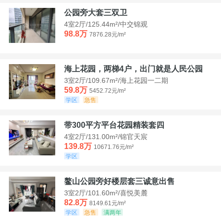
公园旁大套三双卫
4室2厅/125.44m²/中交锦观
98.8万
7876.28元/m²
海上花园，两梯4户，出门就是人民公园
3室2厅/109.67m²/海上花园一二期
59.8万
5452.72元/m²
学区
急售
带300平方平台花园精装套四
4室2厅/131.00m²/锦官天宸
139.8万
10671.76元/m²
学区
鳌山公园旁好楼层套三诚意出售
3室2厅/101.60m²/喜悦美麓
82.8万
8149.61元/m²
学区
急售
满两年