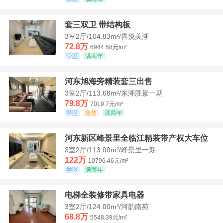
套三双卫 带结构板
3室2厅/104.83m²/喜悦美湖
72.8万
6944.58元/m²
学区
满两年
河东旭海旁精装套三出售
3室2厅/113.68m²/东湖胜景一期
79.8万
7019.7元/m²
学区
急售
满两年
河东新区峰景里全临江精装带产权大车位
3室2厅/113.00m²/峰景里一期
122万
10796.46元/m²
学区
满两年
电梯全装修带家具电器
3室2厅/124.00m²/河韵南苑
68.8万
5548.39元/m²