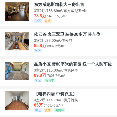
东方威尼斯精装大三房出售
3室2厅/138.89m²/东方威尼斯A区
78.8万
5673.55元/m²
学区
急售
依云谷 套三双卫 装修30多万 带车位
3室2厅/96.00m²/依云谷
85.8万
8937.5元/m²
学区
品质小区 带80平米的花园 送一个人防车位
3室2厅/115.00m²/悦隽风华
89.8万
7808.7元/m²
学区
满两年
【电梯四居 中装双卫】
4室2厅/114.78m²/枫丹雅筑
85万
7405.47元/m²
学区
急售
满两年