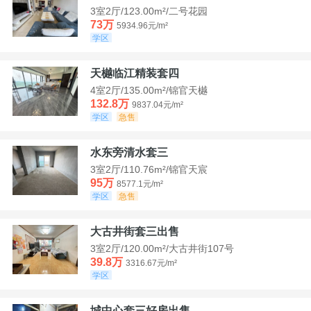
3室2厅/123.00m²/二号花园
73万
5934.96元/m²
学区
天樾临江精装套四
4室2厅/135.00m²/锦官天樾
132.8万
9837.04元/m²
学区
急售
水东旁清水套三
3室2厅/110.76m²/锦官天宸
95万
8577.1元/m²
学区
急售
大古井街套三出售
3室2厅/120.00m²/大古井街107号
39.8万
3316.67元/m²
学区
城中心套三好房出售