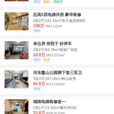
学区
急售
满两年
总高5层电梯洋房 豪华装修
3室2厅/141.23m²/东方威尼斯B区
108万
7647.1元/m²
学区
单位房 有院子 好停车
3室2厅/84.78m²/粮修厂宿舍
24.8万
2925.22元/m²
学区
急售
河东鳌山公园脚下套三双卫
3室2厅/107.00m²/映山岭秀
86.8万
8112.15元/m²
学区
城南电梯装修套一
1室1厅/74.50m²/馨河湾G区
33.8万
4536.91元/m²