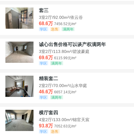
套三
3室2厅/92.00m²/依云谷
68.6万
7456.52元/m²
学区
急售
满两年
诚心出售价格可以谈产权满两年
3室2厅/113.80m²/碧波豪庭
69.6万
6115.99元/m²
学区
满两年
精装套二
2室2厅/70.00m²/山水华庭
46.6万
6657.14元/m²
学区
满两年
横厅套四
4室2厅/133.00m²/锦官天宸
93.8万
7052.63元/m²
学区
急售