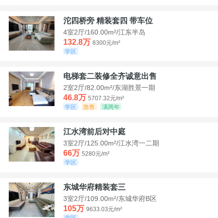
沱四桥旁 精装套四 带车位
4室2厅/160.00m²/江东半岛
132.8万
8300元/m²
学区
电梯套二装修全齐诚意出售
2室2厅/82.00m²/东湖胜景一期
46.8万
5707.32元/m²
学区
急售
满两年
江水湾前后对中庭
3室2厅/125.00m²/江水湾一二期
66万
5280元/m²
学区
东城华府精装套三
3室2厅/109.00m²/东城华府B区
105万
9633.03元/m²
学区