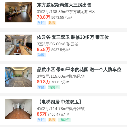
东方威尼斯精装大三房出售
3室2厅/138.89m²/东方威尼斯A区
78.8万
5673.55元/m²
学区
急售
依云谷 套三双卫 装修30多万 带车位
3室2厅/96.00m²/依云谷
85.8万
8937.5元/m²
学区
品质小区 带80平米的花园 送一个人防车位
3室2厅/115.00m²/悦隽风华
89.8万
7808.7元/m²
学区
满两年
【电梯四居 中装双卫】
4室2厅/114.78m²/枫丹雅筑
85万
7405.47元/m²
学区
急售
满两年