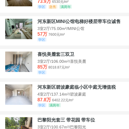
73.9万
6530元/m²
学区
急售
满两年
河东新区MINI公馆电梯好楼层带车位诚售
3室2厅/75.00m²/MINI公馆
57万
7600元/m²
学区
喜悦美麓套三双卫
3室2厅/106.00m²/喜悦美麓
85万
8018.87元/m²
学区
河东新区碧波豪庭临小区中庭无增值税
4室2厅/137.14m²/碧波豪庭
87.8万
6402.22元/m²
学区
满两年
巴黎阳光套三 带花园 带车位
3室2厅/100.67m²/巴黎阳光