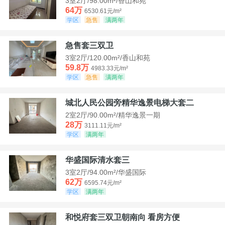
3室2厅/98.00m²/香山和苑
64万
6530.61元/m²
学区
急售
满两年
急售套三双卫
3室2厅/120.00m²/香山和苑
59.8万
4983.33元/m²
学区
急售
满两年
城北人民公园旁精华逸景电梯大套二
2室2厅/90.00m²/精华逸景一期
28万
3111.11元/m²
学区
满两年
华盛国际清水套三
3室2厅/94.00m²/华盛国际
62万
6595.74元/m²
学区
满两年
和悦府套三双卫朝南向 看房方便