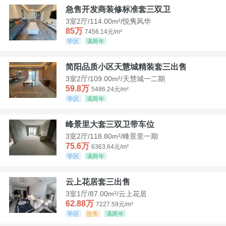
急售开发商装修标准套三双卫
3室2厅/114.00m²/悦隽风华
85万
7456.14元/m²
学区
满两年
简阳品质小区天慧城精装套三出售
3室2厅/109.00m²/天慧城一二期
59.8万
5486.24元/m²
学区
满两年
峰景里大套三双卫带车位
3室2厅/118.80m²/峰景里一期
75.6万
6363.64元/m²
学区
满两年
云上花居套三出售
3室1厅/87.00m²/云上花居
62.88万
7227.59元/m²
学区
急售
满两年