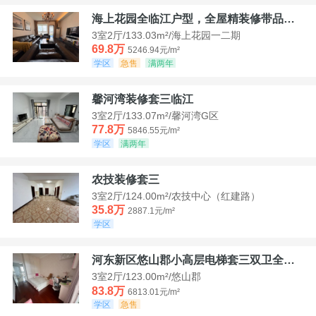
海上花园全临江户型，全屋精装修带品牌家具家电，诚意出售！
3室2厅/133.03m²/海上花园一二期
69.8万
5246.94元/m²
学区
急售
满两年
馨河湾装修套三临江
3室2厅/133.07m²/馨河湾G区
77.8万
5846.55元/m²
学区
满两年
农技装修套三
3室2厅/124.00m²/农技中心（红建路）
35.8万
2887.1元/m²
学区
河东新区悠山郡小高层电梯套三双卫全装带家具家电
3室2厅/123.00m²/悠山郡
83.8万
6813.01元/m²
学区
急售