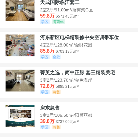
天成国际临江套二
2室2厅/91.00m²/馨河湾G区
59.8万
6571.43元/m²
学区
满两年
河东新区电梯精装修中央空调带车位
4室2厅/128.00m²/金财花园
85.8万
6703.13元/m²
学区
全款
菁英之选，简中正脉 套三精装美宅
3室2厅/123.70m²/金色海岸
72.8万
5885.21元/m²
学区
急售
房东急售
3室2厅/106.50m²/阳晨丽都
39.8万
3737.09元/m²
学区
急售