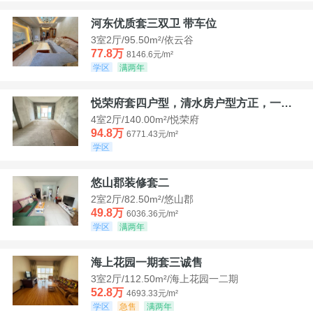
河东优质套三双卫 带车位
3室2厅/95.50m²/依云谷
77.8万
8146.6元/m²
学区
满两年
悦荣府套四户型，清水房户型方正，一口价94，8
4室2厅/140.00m²/悦荣府
94.8万
6771.43元/m²
学区
悠山郡装修套二
2室2厅/82.50m²/悠山郡
49.8万
6036.36元/m²
学区
满两年
海上花园一期套三诚售
3室2厅/112.50m²/海上花园一二期
52.8万
4693.33元/m²
学区
急售
满两年