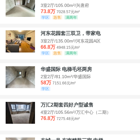
3室2厅/105.00m²/兴唐府
73.8万
7028.57元/m²
学区
急售
满两年
河东花园套三双卫，带家电
3室2厅/135.00m²/河东花园A区
66.8万
4948.15元/m²
学区
急售
满两年
华盛国际 电梯毛坯两房
2室2厅/81.10m²/华盛国际
58万
7151.66元/m²
学区
万汇2期套四好户型诚售
4室2厅/105.56m²/万汇中心（二期）
76.8万
7275.48元/m²