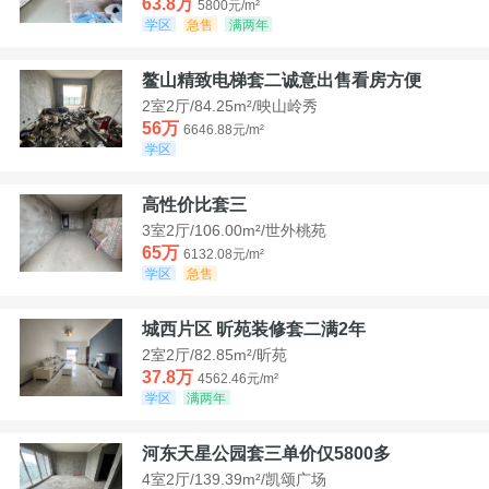
63.8万
5800元/m²
学区
急售
满两年
鳌山精致电梯套二诚意出售看房方便
2室2厅/84.25m²/映山岭秀
56万
6646.88元/m²
学区
高性价比套三
3室2厅/106.00m²/世外桃苑
65万
6132.08元/m²
学区
急售
城西片区 昕苑装修套二满2年
2室2厅/82.85m²/昕苑
37.8万
4562.46元/m²
学区
满两年
河东天星公园套三单价仅5800多
4室2厅/139.39m²/凯颂广场