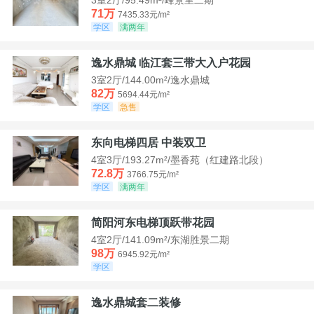
71万
7435.33元/m²
学区
满两年
逸水鼎城 临江套三带大入户花园
3室2厅/144.00m²/逸水鼎城
82万
5694.44元/m²
学区
急售
东向电梯四居 中装双卫
4室3厅/193.27m²/墨香苑（红建路北段）
72.8万
3766.75元/m²
学区
满两年
简阳河东电梯顶跃带花园
4室2厅/141.09m²/东湖胜景二期
98万
6945.92元/m²
学区
逸水鼎城套二装修