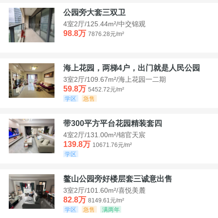
公园旁大套三双卫
4室2厅/125.44m²/中交锦观
98.8万
7876.28元/m²
海上花园，两梯4户，出门就是人民公园
3室2厅/109.67m²/海上花园一二期
59.8万
5452.72元/m²
学区
急售
带300平方平台花园精装套四
4室2厅/131.00m²/锦官天宸
139.8万
10671.76元/m²
学区
鳌山公园旁好楼层套三诚意出售
3室2厅/101.60m²/喜悦美麓
82.8万
8149.61元/m²
学区
急售
满两年