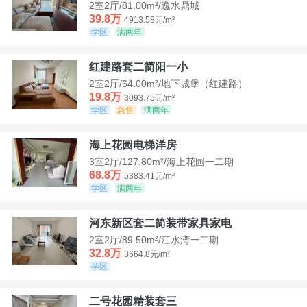
2室2厅/81.00m²/逸水鼎城
39.8万
4913.58元/m²
学区
满两年
红建路套二简阳一小
2室2厅/64.00m²/地下城堡（红建路）
19.8万
3093.75元/m²
学区
急售
满两年
海上花园电梯洋房
3室2厅/127.80m²/海上花园一二期
68.8万
5383.41元/m²
学区
满两年
河东新区套二简装带家具家电
2室2厅/89.50m²/江水湾一二期
32.8万
3664.8元/m²
学区
二号花园精装套三