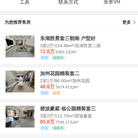
全景VR
工具
联系方式
为您推荐售房
更多
东湖胜景套三朝南 户型好
3室2厅/114.46m²/东湖胜景二期
72.8万
6360.3元/m²
学区
满两年
加州花园精装套二
2室1厅/86.00m²/加州花园
48.8万
5674.42元/m²
学区
急售
碧波豪庭·临公园精装套三
3室2厅/113.70m²/碧波豪庭
85.8万
7546.17元/m²
学区
满两年