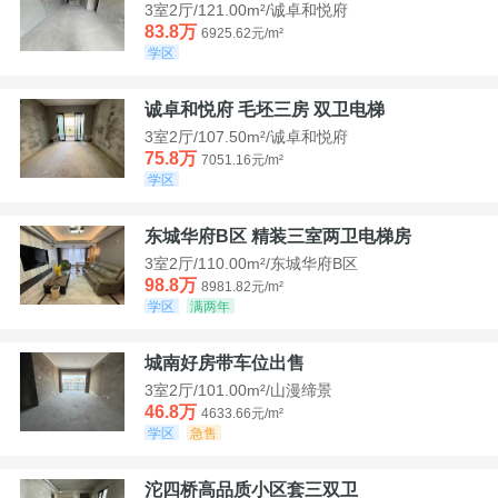
3室2厅/121.00m²/诚卓和悦府
83.8万
6925.62元/m²
学区
诚卓和悦府 毛坯三房 双卫电梯
3室2厅/107.50m²/诚卓和悦府
75.8万
7051.16元/m²
学区
东城华府B区 精装三室两卫电梯房
3室2厅/110.00m²/东城华府B区
98.8万
8981.82元/m²
学区
满两年
城南好房带车位出售
3室2厅/101.00m²/山漫缔景
46.8万
4633.66元/m²
学区
急售
沱四桥高品质小区套三双卫