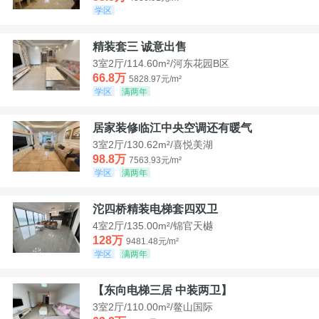
学区
精装套三 诚意出售
3室2厅/114.60m²/河东花园B区
66.8万
5828.97元/m²
学区
满两年
居家装修临江中央空调还有暖气
3室2厅/130.62m²/喜悦美湖
98.8万
7563.93元/m²
学区
满两年
沱四桥精装电梯套四双卫
4室2厅/135.00m²/锦官天樾
128万
9481.48元/m²
学区
满两年
【东向电梯三居 中装两卫】
3室2厅/110.00m²/鳌山国际