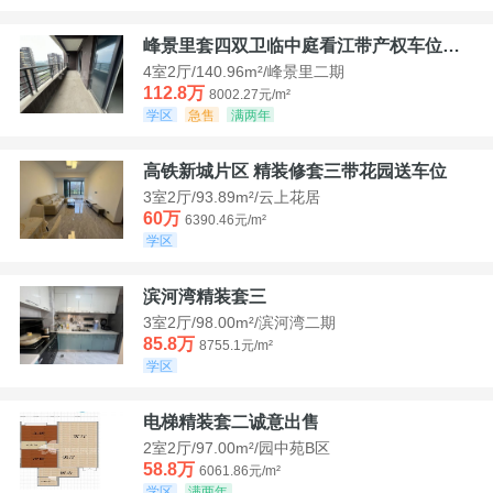
峰景里套四双卫临中庭看江带产权车位诚售
4室2厅/140.96m²/峰景里二期
112.8万
8002.27元/m²
学区
急售
满两年
高铁新城片区 精装修套三带花园送车位
3室2厅/93.89m²/云上花居
60万
6390.46元/m²
学区
滨河湾精装套三
3室2厅/98.00m²/滨河湾二期
85.8万
8755.1元/m²
学区
电梯精装套二诚意出售
2室2厅/97.00m²/园中苑B区
58.8万
6061.86元/m²
学区
满两年