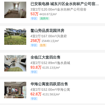
已安装电梯 城东片区金水街林产公司宿舍套三可看江景
3室2厅/120.00m²/金水街林产公司宿舍
53万
4416.67元/m²
学区
满两年
鳌山旁品质花园洋房
4室2厅/167.00m²/兴唐府
258万
15449.1元/m²
学区
急售
全临江大套四出售
4室2厅/152.89m²/逸水鼎城
93.8万
6135.13元/m²
学区
华海公寓套四跃层出售
4室2厅/152.00m²/华海公寓
62.8万
4131.58元/m²
学区