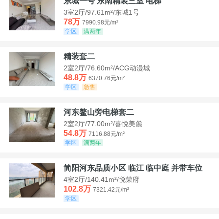
东城一号 东南精装三室 电梯
3室2厅/97.61m²/东城1号
78万
7990.98元/m²
学区
满两年
精装套二
2室2厅/76.60m²/ACG动漫城
48.8万
6370.76元/m²
学区
急售
河东鳌山旁电梯套二
2室2厅/77.00m²/喜悦美麓
54.8万
7116.88元/m²
学区
满两年
简阳河东品质小区 临江 临中庭 并带车位
4室2厅/140.41m²/悦荣府
102.8万
7321.42元/m²
学区