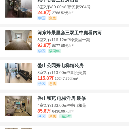
3室2厅/89.00m²/新民街264号
24.8万
2786.52元/m²
学区
急售
河东峰景里套三双卫中庭看内河
3室2厅/116.12m²/峰景里一期
93.8万
8077.85元/m²
学区
满两年
鳌山公园旁电梯精装房
3室2厅/113.00m²/喜悦美麓
115.8万
10247.79元/m²
学区
急售
香山和苑 电梯洋房 装修
4室2厅/133.00m²/香山和苑
85.6万
6436.09元/m²
学区
急售
满两年