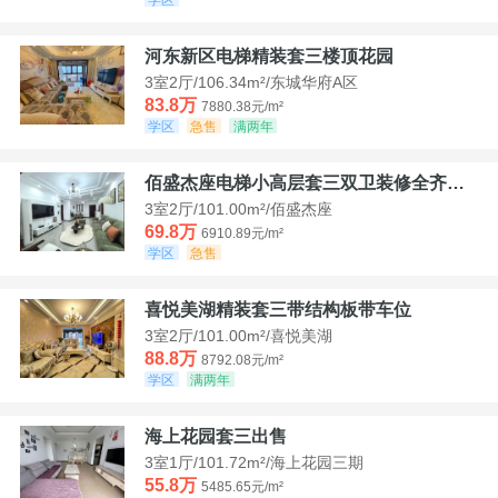
河东新区电梯精装套三楼顶花园
3室2厅/106.34m²/东城华府A区
83.8万
7880.38元/m²
学区
急售
满两年
佰盛杰座电梯小高层套三双卫装修全齐诚意出售
3室2厅/101.00m²/佰盛杰座
69.8万
6910.89元/m²
学区
急售
喜悦美湖精装套三带结构板带车位
3室2厅/101.00m²/喜悦美湖
88.8万
8792.08元/m²
学区
满两年
海上花园套三出售
3室1厅/101.72m²/海上花园三期
55.8万
5485.65元/m²