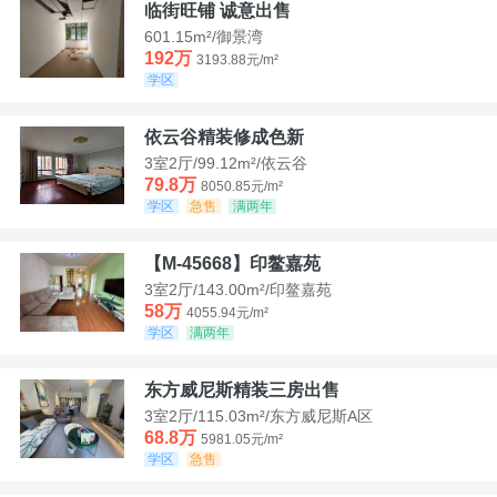
临街旺铺 诚意出售
601.15m²/御景湾
192万
3193.88元/m²
学区
依云谷精装修成色新
3室2厅/99.12m²/依云谷
79.8万
8050.85元/m²
学区
急售
满两年
【M-45668】印鳌嘉苑
3室2厅/143.00m²/印鳌嘉苑
58万
4055.94元/m²
学区
满两年
东方威尼斯精装三房出售
3室2厅/115.03m²/东方威尼斯A区
68.8万
5981.05元/m²
学区
急售