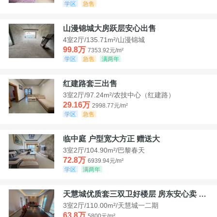
学区
急售
山漫锦城大房跃层安心出售
4室2厅/135.71m²/山漫锦城
99.8万
7353.92元/m²
学区
急售
满两年
红建路套三出售
3室2厅/97.24m²/农技中心（红建路）
29.16万
2998.77元/m²
学区
急售
临中庭 户型宽大方正 赠送大
3室2厅/104.90m²/巴黎春天
72.8万
6939.94元/m²
学区
满两年
天慧城优质套三双卫好楼层 房东安心卖 价格好谈
3室2厅/110.00m²/天慧城一二期
63.8万
5800元/m²