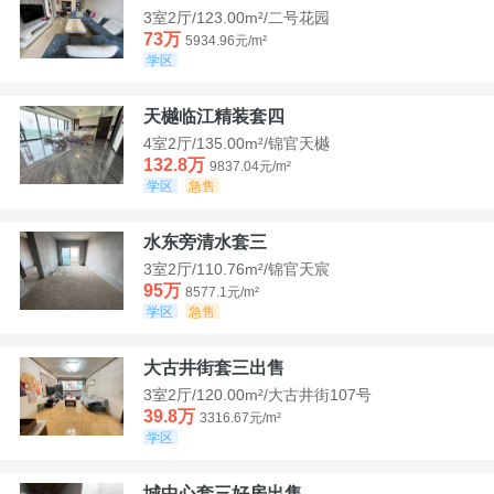
3室2厅/123.00m²/二号花园
73万
5934.96元/m²
学区
天樾临江精装套四
4室2厅/135.00m²/锦官天樾
132.8万
9837.04元/m²
学区
急售
水东旁清水套三
3室2厅/110.76m²/锦官天宸
95万
8577.1元/m²
学区
急售
大古井街套三出售
3室2厅/120.00m²/大古井街107号
39.8万
3316.67元/m²
学区
城中心套三好房出售