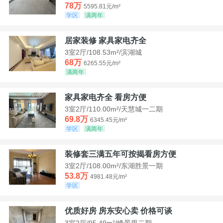
78万
5595.81元/m²
学区
满两年
居家装修 家具家电齐全
3室2厅/108.53m²/滨湖城
68万
6265.55元/m²
满两年
家具家电齐全 看房方便
3室2厅/110.00m²/天慧城一二期
69.8万
6345.45元/m²
学区
满两年
装修套三满五年可按揭看房方便
3室2厅/108.00m²/东湖胜景一期
53.8万
4981.48元/m²
学区
优质好房 房东安心卖 价格可谈
3室2厅/95.49m²/峰景里二期