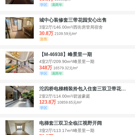
学区
满两年
城中心装修套三带花园安心出售
3室2厅/146.00m²/西街房管局宿舍
30.8万
2109.59元/m²
急售
【M-46938】峰景里一期
4室2厅/209.90m²/峰景里一期
348万
16579.32元/m²
学区
满两年
沱四桥电梯精装拎包入住套三双卫带花园40平米带车位
2室2厅/114.00m²/碧波豪庭
123.8万
10859.65元/m²
学区
电梯套三双卫全临江视野开阔
3室2厅/113.17m²/峰景里一期