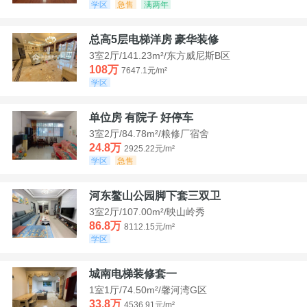
学区
急售
满两年
总高5层电梯洋房 豪华装修
3室2厅/141.23m²/东方威尼斯B区
108万
7647.1元/m²
学区
单位房 有院子 好停车
3室2厅/84.78m²/粮修厂宿舍
24.8万
2925.22元/m²
学区
急售
河东鳌山公园脚下套三双卫
3室2厅/107.00m²/映山岭秀
86.8万
8112.15元/m²
学区
城南电梯装修套一
1室1厅/74.50m²/馨河湾G区
33.8万
4536.91元/m²