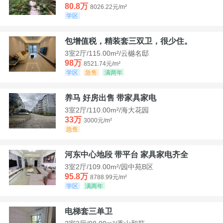
80.8万
8026.22元/m²
学区
包增值税，精装套三双卫，很少住。
3室2厅/115.00m²/云樾名邸
98万
8521.74元/m²
学区
急售
满两年
养马 好房出售 带家具家电
3室2厅/110.00m²/海大花园
33万
3000元/m²
急售
河东中心地段 带平台 家具家电齐全
3室2厅/109.00m²/园中苑B区
95.8万
8788.99元/m²
学区
满两年
电梯套三单卫