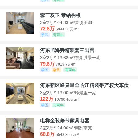
套三双卫 带结构板
3室2厅/104.83m²/喜悦美湖
72.8万
6944.58元/m²
学区
满两年
河东旭海旁精装套三出售
3室2厅/113.68m²/东湖胜景一期
79.8万
7019.7元/m²
学区
急售
满两年
河东新区峰景里全临江精装带产权大车位
3室2厅/113.00m²/峰景里一期
122万
10796.46元/m²
学区
满两年
电梯全装修带家具电器
3室2厅/124.00m²/河韵南苑
68.8万
5548.39元/m²