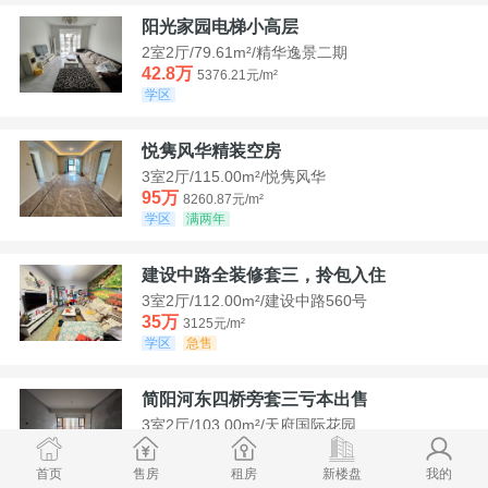
阳光家园电梯小高层
2室2厅/79.61m²/精华逸景二期
42.8万
5376.21元/m²
学区
悦隽风华精装空房
3室2厅/115.00m²/悦隽风华
95万
8260.87元/m²
学区
满两年
建设中路全装修套三，拎包入住
3室2厅/112.00m²/建设中路560号
35万
3125元/m²
学区
急售
简阳河东四桥旁套三亏本出售
3室2厅/103.00m²/天府国际花园
78.8万
7650.49元/m²
学区
首页
售房
租房
新楼盘
我的