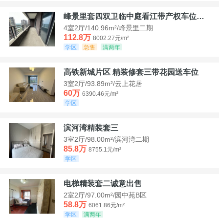
峰景里套四双卫临中庭看江带产权车位诚售
4室2厅/140.96m²/峰景里二期
112.8万
8002.27元/m²
学区
急售
满两年
高铁新城片区 精装修套三带花园送车位
3室2厅/93.89m²/云上花居
60万
6390.46元/m²
学区
滨河湾精装套三
3室2厅/98.00m²/滨河湾二期
85.8万
8755.1元/m²
学区
电梯精装套二诚意出售
2室2厅/97.00m²/园中苑B区
58.8万
6061.86元/m²
学区
满两年