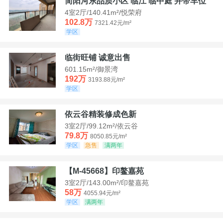
简阳河东品质小区 临江 临中庭 并带车位
4室2厅/140.41m²/悦荣府
102.8万
7321.42元/m²
学区
临街旺铺 诚意出售
601.15m²/御景湾
192万
3193.88元/m²
学区
依云谷精装修成色新
3室2厅/99.12m²/依云谷
79.8万
8050.85元/m²
学区
急售
满两年
【M-45668】印鳌嘉苑
3室2厅/143.00m²/印鳌嘉苑
58万
4055.94元/m²
学区
满两年