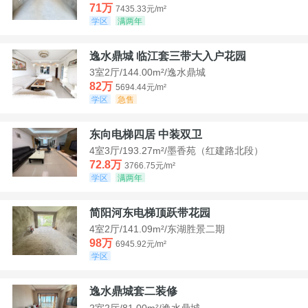
71万
7435.33元/m²
学区
满两年
逸水鼎城 临江套三带大入户花园
3室2厅/144.00m²/逸水鼎城
82万
5694.44元/m²
学区
急售
东向电梯四居 中装双卫
4室3厅/193.27m²/墨香苑（红建路北段）
72.8万
3766.75元/m²
学区
满两年
简阳河东电梯顶跃带花园
4室2厅/141.09m²/东湖胜景二期
98万
6945.92元/m²
学区
逸水鼎城套二装修
2室2厅/81.00m²/逸水鼎城