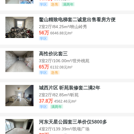
学区
急售
满两年
鳌山精致电梯套二诚意出售看房方便
2室2厅/84.25m²/映山岭秀
56万
6646.88元/m²
学区
高性价比套三
3室2厅/106.00m²/世外桃苑
65万
6132.08元/m²
学区
急售
城西片区 昕苑装修套二满2年
2室2厅/82.85m²/昕苑
37.8万
4562.46元/m²
学区
满两年
河东天星公园套三单价仅5800多
4室2厅/139.39m²/凯颂广场