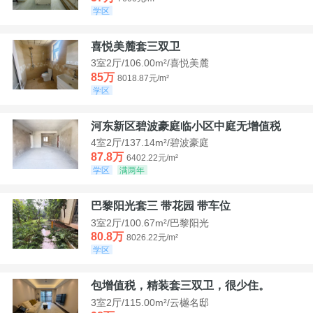
学区
喜悦美麓套三双卫
3室2厅/106.00m²/喜悦美麓
85万
8018.87元/m²
学区
河东新区碧波豪庭临小区中庭无增值税
4室2厅/137.14m²/碧波豪庭
87.8万
6402.22元/m²
学区
满两年
巴黎阳光套三 带花园 带车位
3室2厅/100.67m²/巴黎阳光
80.8万
8026.22元/m²
学区
包增值税，精装套三双卫，很少住。
3室2厅/115.00m²/云樾名邸