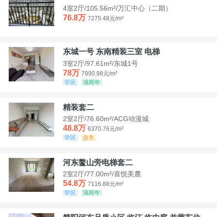
4室2厅/105.56m²/万汇中心（二期）
76.8万
7275.48元/m²
东城一号 东南精装三室 电梯
3室2厅/97.61m²/东城1号
78万
7990.98元/m²
学区
满两年
精装套二
2室2厅/76.60m²/ACG动漫城
48.8万
6370.76元/m²
学区
急售
河东鳌山旁电梯套二
2室2厅/77.00m²/喜悦美麓
54.8万
7116.88元/m²
学区
满两年