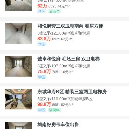
3室2厅/94.00m²/华盛国际
62万
6595.74元/m²
学区
满两年
和悦府套三双卫朝南向 看房方便
3室2厅/121.00m²/诚卓和悦府
83.8万
6925.62元/m²
学区
诚卓和悦府 毛坯三房 双卫电梯
3室2厅/107.50m²/诚卓和悦府
75.8万
7051.16元/m²
学区
东城华府B区 精装三室两卫电梯房
3室2厅/110.00m²/东城华府B区
98.8万
8981.82元/m²
学区
满两年
城南好房带车位出售