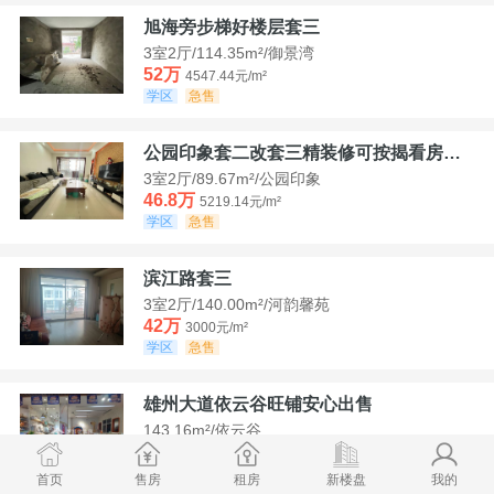
旭海旁步梯好楼层套三
3室2厅/114.35m²/御景湾
52万
4547.44元/m²
学区
急售
公园印象套二改套三精装修可按揭看房方便
3室2厅/89.67m²/公园印象
46.8万
5219.14元/m²
学区
急售
滨江路套三
3室2厅/140.00m²/河韵馨苑
42万
3000元/m²
学区
急售
雄州大道依云谷旺铺安心出售
143.16m²/依云谷
178.8万
12489.52元/m²
学区
满两年
首页
售房
租房
新楼盘
我的