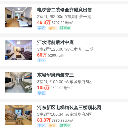
电梯套二装修全齐诚意出售
2室2厅/82.00m²/东湖胜景一期
46.8万
5707.32元/m²
学区
急售
满两年
江水湾前后对中庭
3室2厅/125.00m²/江水湾一二期
66万
5280元/m²
学区
东城华府精装套三
3室2厅/109.00m²/东城华府B区
105万
9633.03元/m²
学区
河东新区电梯精装套三楼顶花园
3室2厅/106.34m²/东城华府A区
83.8万
7880.38元/m²
学区
急售
满两年