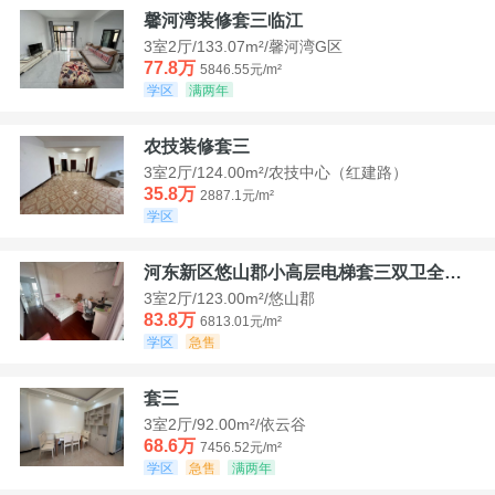
馨河湾装修套三临江
3室2厅/133.07m²/馨河湾G区
77.8万
5846.55元/m²
学区
满两年
农技装修套三
3室2厅/124.00m²/农技中心（红建路）
35.8万
2887.1元/m²
学区
河东新区悠山郡小高层电梯套三双卫全装带家具家电
3室2厅/123.00m²/悠山郡
83.8万
6813.01元/m²
学区
急售
套三
3室2厅/92.00m²/依云谷
68.6万
7456.52元/m²
学区
急售
满两年