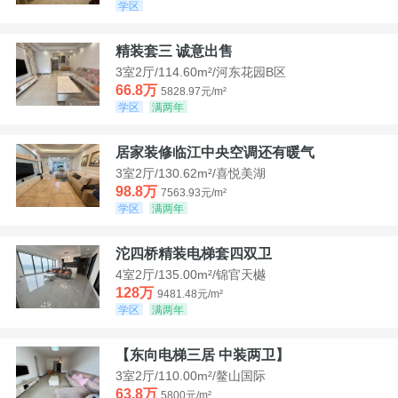
学区
精装套三 诚意出售
3室2厅/114.60m²/河东花园B区
66.8万
5828.97元/m²
学区
满两年
居家装修临江中央空调还有暖气
3室2厅/130.62m²/喜悦美湖
98.8万
7563.93元/m²
学区
满两年
沱四桥精装电梯套四双卫
4室2厅/135.00m²/锦官天樾
128万
9481.48元/m²
学区
满两年
【东向电梯三居 中装两卫】
3室2厅/110.00m²/鳌山国际
63.8万
5800元/m²