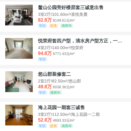
鳌山公园旁好楼层套三诚意出售
3室2厅/101.60m²/喜悦美麓
82.8万
8149.61元/m²
学区
急售
满两年
悦荣府套四户型，清水房户型方正，一口价94，8
4室2厅/140.00m²/悦荣府
94.8万
6771.43元/m²
学区
悠山郡装修套二
2室2厅/82.50m²/悠山郡
49.8万
6036.36元/m²
学区
满两年
海上花园一期套三诚售
3室2厅/112.50m²/海上花园一二期
52.8万
4693.33元/m²
学区
急售
满两年