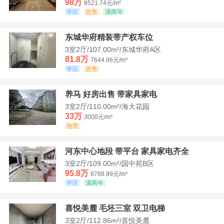
98万
8521.74元/m²
学区
急售
满两年
东城华府精装带产权车位
3室2厅/107.00m²/东城华府A区
81.8万
7644.86元/m²
学区
急售
养马 好房出售 带家具家电
3室2厅/110.00m²/海大花园
33万
3000元/m²
急售
河东中心地段 带平台 家具家电齐全
3室2厅/109.00m²/园中苑B区
95.8万
8788.99元/m²
学区
满两年
喜悦美麓 毛坯三室 双卫电梯
3室2厅/112.86m²/喜悦美麓