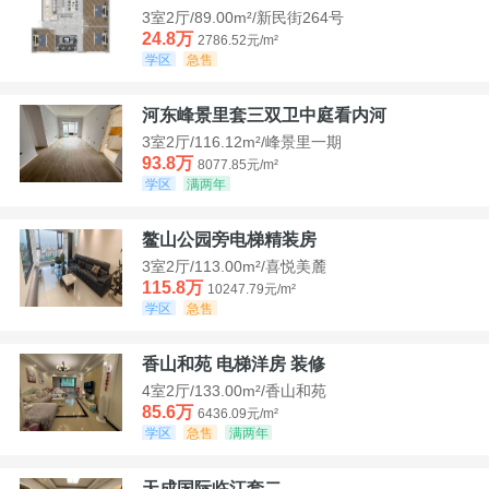
3室2厅/89.00m²/新民街264号
24.8万
2786.52元/m²
学区
急售
河东峰景里套三双卫中庭看内河
3室2厅/116.12m²/峰景里一期
93.8万
8077.85元/m²
学区
满两年
鳌山公园旁电梯精装房
3室2厅/113.00m²/喜悦美麓
115.8万
10247.79元/m²
学区
急售
香山和苑 电梯洋房 装修
4室2厅/133.00m²/香山和苑
85.6万
6436.09元/m²
学区
急售
满两年
天成国际临江套二