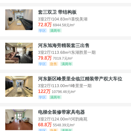
套三双卫 带结构板
3室2厅/104.83m²/喜悦美湖
72.8万
6944.58元/m²
学区
满两年
河东旭海旁精装套三出售
3室2厅/113.68m²/东湖胜景一期
79.8万
7019.7元/m²
学区
急售
满两年
河东新区峰景里全临江精装带产权大车位
3室2厅/113.00m²/峰景里一期
122万
10796.46元/m²
学区
满两年
电梯全装修带家具电器
3室2厅/124.00m²/河韵南苑
68.8万
5548.39元/m²
学区
急售
满两年