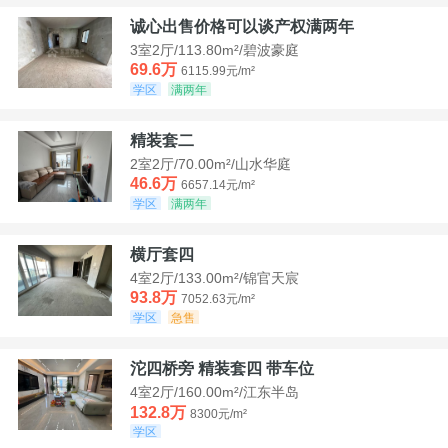
诚心出售价格可以谈产权满两年
3室2厅/113.80m²/碧波豪庭
69.6万
6115.99元/m²
学区
满两年
精装套二
2室2厅/70.00m²/山水华庭
46.6万
6657.14元/m²
学区
满两年
横厅套四
4室2厅/133.00m²/锦官天宸
93.8万
7052.63元/m²
学区
急售
沱四桥旁 精装套四 带车位
4室2厅/160.00m²/江东半岛
132.8万
8300元/m²
学区