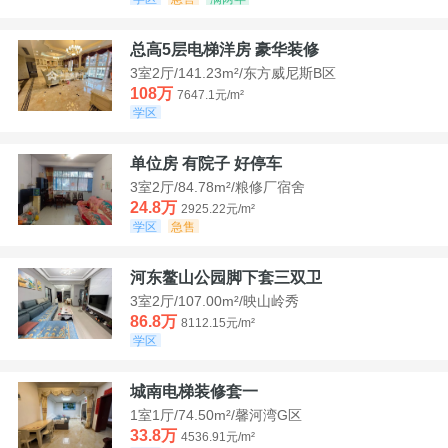
总高5层电梯洋房 豪华装修
3室2厅/141.23m²/东方威尼斯B区
108万
7647.1元/m²
学区
单位房 有院子 好停车
3室2厅/84.78m²/粮修厂宿舍
24.8万
2925.22元/m²
学区
急售
河东鳌山公园脚下套三双卫
3室2厅/107.00m²/映山岭秀
86.8万
8112.15元/m²
学区
城南电梯装修套一
1室1厅/74.50m²/馨河湾G区
33.8万
4536.91元/m²