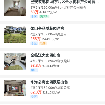
已安装电梯 城东片区金水街林产公司宿舍套三可看江景
3室2厅/120.00m²/金水街林产公司宿舍
53万
4416.67元/m²
学区
满两年
鳌山旁品质花园洋房
4室2厅/167.00m²/兴唐府
258万
15449.1元/m²
学区
急售
全临江大套四出售
4室2厅/152.89m²/逸水鼎城
93.8万
6135.13元/m²
学区
华海公寓套四跃层出售
4室2厅/152.00m²/华海公寓
62.8万
4131.58元/m²
学区