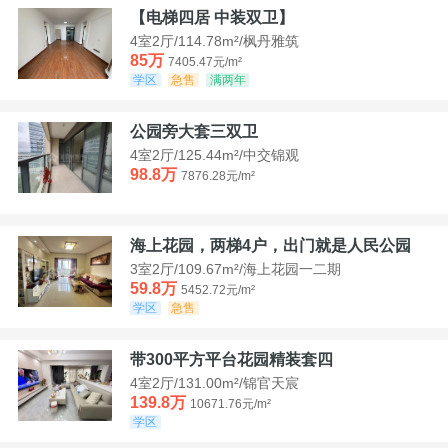
【电梯四居 中装双卫】
4室2厅/114.78m²/枫丹雅筑
85万
7405.47元/m²
学区
急售
满两年
公园旁大套三双卫
4室2厅/125.44m²/中交锦观
98.8万
7876.28元/m²
海上花园，两梯4户，出门就是人民公园
3室2厅/109.67m²/海上花园一二期
59.8万
5452.72元/m²
学区
急售
带300平方平台花园精装套四
4室2厅/131.00m²/锦官天宸
139.8万
10671.76元/m²
学区