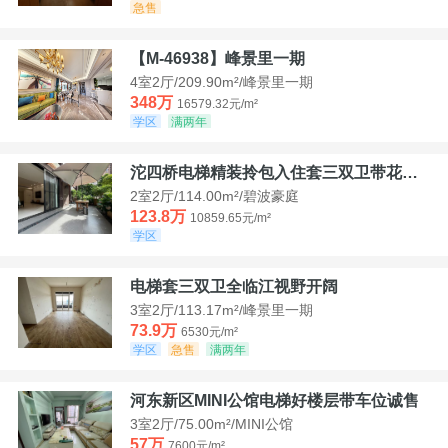
急售
【M-46938】峰景里一期
4室2厅/209.90m²/峰景里一期
348万
16579.32元/m²
学区
满两年
沱四桥电梯精装拎包入住套三双卫带花园40平米带车位
2室2厅/114.00m²/碧波豪庭
123.8万
10859.65元/m²
学区
电梯套三双卫全临江视野开阔
3室2厅/113.17m²/峰景里一期
73.9万
6530元/m²
学区
急售
满两年
河东新区MINI公馆电梯好楼层带车位诚售
3室2厅/75.00m²/MINI公馆
57万
7600元/m²