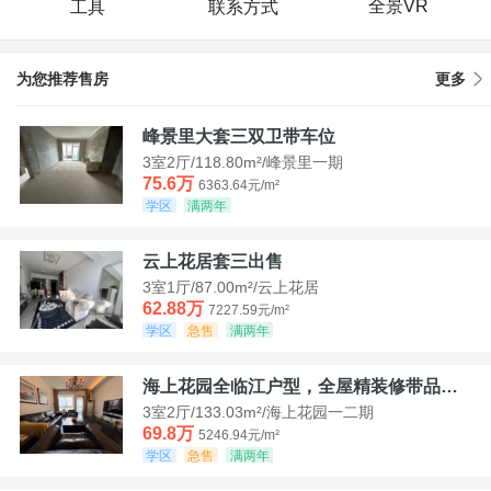
全景VR
工具
联系方式
为您推荐售房
更多
峰景里大套三双卫带车位
3室2厅/118.80m²/峰景里一期
75.6万
6363.64元/m²
学区
满两年
云上花居套三出售
3室1厅/87.00m²/云上花居
62.88万
7227.59元/m²
学区
急售
满两年
海上花园全临江户型，全屋精装修带品牌家具家电，诚意出售！
3室2厅/133.03m²/海上花园一二期
69.8万
5246.94元/m²
学区
急售
满两年