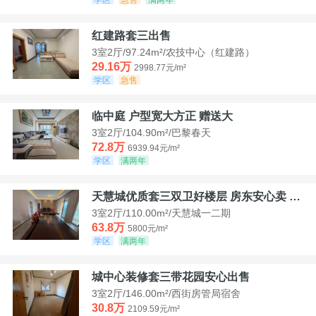
红建路套三出售
3室2厅/97.24m²/农技中心（红建路）
29.16万
2998.77元/m²
学区
急售
临中庭 户型宽大方正 赠送大
3室2厅/104.90m²/巴黎春天
72.8万
6939.94元/m²
学区
满两年
天慧城优质套三双卫好楼层 房东安心卖 价格好谈
3室2厅/110.00m²/天慧城一二期
63.8万
5800元/m²
学区
满两年
城中心装修套三带花园安心出售
3室2厅/146.00m²/西街房管局宿舍
30.8万
2109.59元/m²