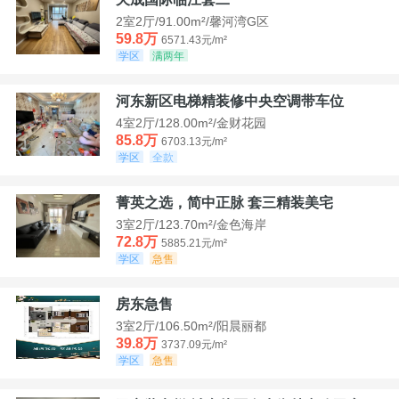
2室2厅/91.00m²/馨河湾G区
59.8万
6571.43元/m²
学区
满两年
河东新区电梯精装修中央空调带车位
4室2厅/128.00m²/金财花园
85.8万
6703.13元/m²
学区
全款
菁英之选，简中正脉 套三精装美宅
3室2厅/123.70m²/金色海岸
72.8万
5885.21元/m²
学区
急售
房东急售
3室2厅/106.50m²/阳晨丽都
39.8万
3737.09元/m²
学区
急售