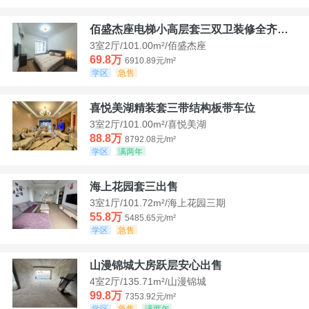
佰盛杰座电梯小高层套三双卫装修全齐诚意出售
3室2厅/101.00m²/佰盛杰座
69.8万
6910.89元/m²
学区
急售
喜悦美湖精装套三带结构板带车位
3室2厅/101.00m²/喜悦美湖
88.8万
8792.08元/m²
学区
满两年
海上花园套三出售
3室1厅/101.72m²/海上花园三期
55.8万
5485.65元/m²
学区
急售
山漫锦城大房跃层安心出售
4室2厅/135.71m²/山漫锦城
99.8万
7353.92元/m²
学区
急售
满两年