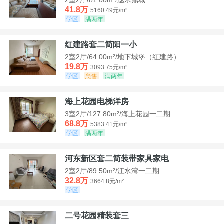
41.8万
5160.49元/m²
学区
满两年
红建路套二简阳一小
2室2厅/64.00m²/地下城堡（红建路）
19.8万
3093.75元/m²
学区
急售
满两年
海上花园电梯洋房
3室2厅/127.80m²/海上花园一二期
68.8万
5383.41元/m²
学区
满两年
河东新区套二简装带家具家电
2室2厅/89.50m²/江水湾一二期
32.8万
3664.8元/m²
学区
二号花园精装套三