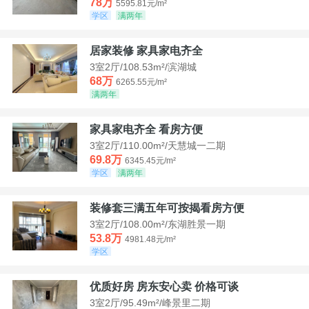
78万
5595.81元/m²
学区
满两年
居家装修 家具家电齐全
3室2厅/108.53m²/滨湖城
68万
6265.55元/m²
满两年
家具家电齐全 看房方便
3室2厅/110.00m²/天慧城一二期
69.8万
6345.45元/m²
学区
满两年
装修套三满五年可按揭看房方便
3室2厅/108.00m²/东湖胜景一期
53.8万
4981.48元/m²
学区
优质好房 房东安心卖 价格可谈
3室2厅/95.49m²/峰景里二期