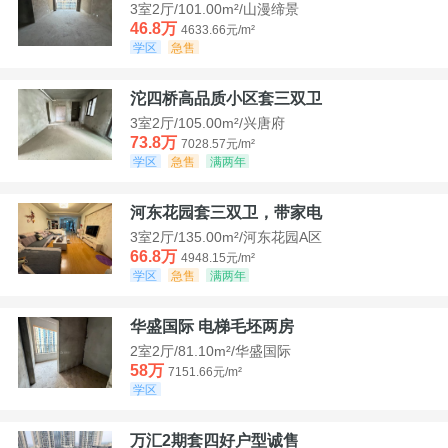
3室2厅/101.00m²/山漫缔景
46.8万
4633.66元/m²
学区
急售
沱四桥高品质小区套三双卫
3室2厅/105.00m²/兴唐府
73.8万
7028.57元/m²
学区
急售
满两年
河东花园套三双卫，带家电
3室2厅/135.00m²/河东花园A区
66.8万
4948.15元/m²
学区
急售
满两年
华盛国际 电梯毛坯两房
2室2厅/81.10m²/华盛国际
58万
7151.66元/m²
学区
万汇2期套四好户型诚售