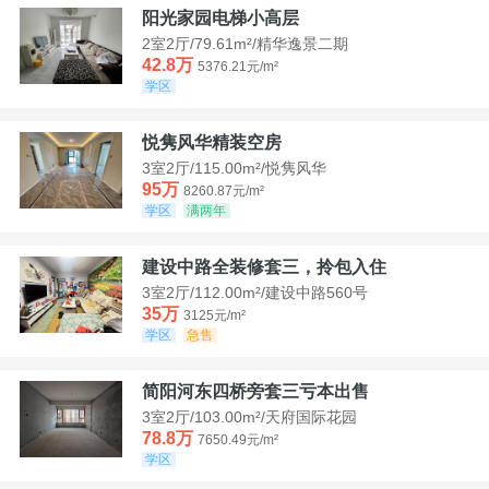
阳光家园电梯小高层
2室2厅/79.61m²/精华逸景二期
42.8万
5376.21元/m²
学区
悦隽风华精装空房
3室2厅/115.00m²/悦隽风华
95万
8260.87元/m²
学区
满两年
建设中路全装修套三，拎包入住
3室2厅/112.00m²/建设中路560号
35万
3125元/m²
学区
急售
简阳河东四桥旁套三亏本出售
3室2厅/103.00m²/天府国际花园
78.8万
7650.49元/m²
学区